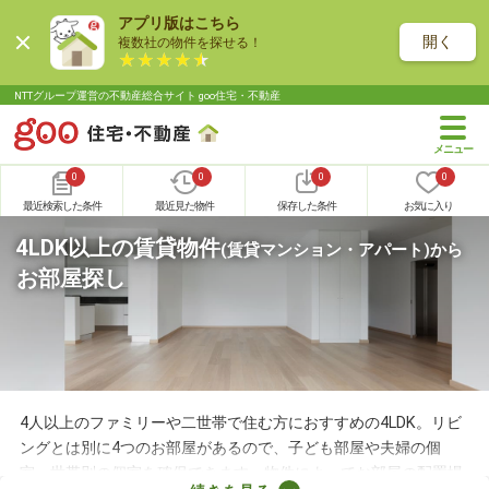
アプリ版はこちら
開く
複数社の物件を探せる！
NTTグループ運営の不動産総合サイト goo住宅・不動産
0
0
0
0
最近検索した条件
最近見た物件
保存した条件
お気に入り
4LDK以上の賃貸物件
(賃貸マンション・アパート)
から
お部屋探し
4人以上のファミリーや二世帯で住む方におすすめの4LDK。リビ
ングとは別に4つのお部屋があるので、子ども部屋や夫婦の個
室、世帯別の個室を確保できます。物件によってお部屋の配置場