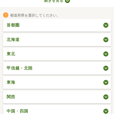
続きを見る
所が異なるので、内見前に間取りをチェックすることがおすすめ
です。ここでは、4人以上で住む方におすすめの4LDK物件を紹介
します。
都道府県を選択してください。
首都圏
北海道
東北
甲信越・北陸
東海
関西
中国・四国