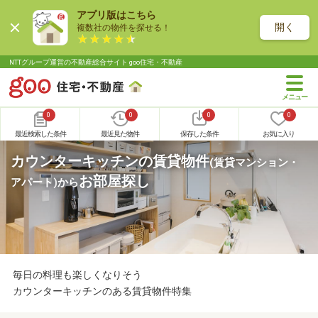
アプリ版はこちら
開く
複数社の物件を探せる！
NTTグループ運営の不動産総合サイト goo住宅・不動産
0
0
0
0
最近検索した条件
最近見た物件
保存した条件
お気に入り
カウンターキッチンの賃貸物件
(賃貸マンション・
お部屋探し
アパート)
から
毎日の料理も楽しくなりそう
カウンターキッチンのある賃貸物件特集