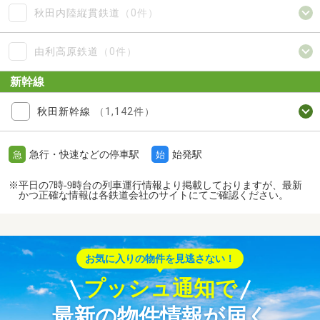
秋田内陸縦貫鉄道
（0件）
由利高原鉄道
（0件）
新幹線
秋田新幹線
（1,142件）
急行・快速などの停車駅
始発駅
急
始
※平日の7時-9時台の列車運行情報より掲載しておりますが、最新
かつ正確な情報は各鉄道会社のサイトにてご確認ください。
お気に入りの物件を見逃さない！
プッシュ通知で
最新の物件情報が届く