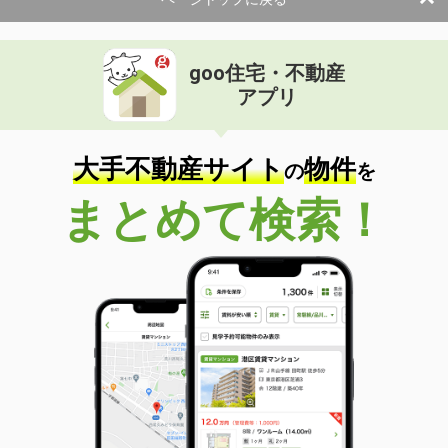
goo住宅・不動産
アプリ
大手不動産サイト
物件
の
を
まとめて検索！