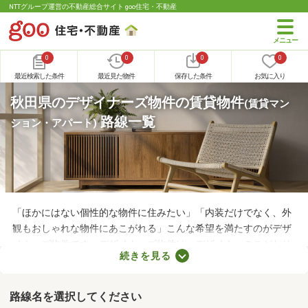
NTTグループ運営の不動産総合サイト goo住宅・不動産
0
0
0
0
最近検索した条件
最近見た物件
保存した条件
お気に入り
秋田県のデザイナーズ物件の賃貸物件
(賃貸マン
路線一覧
ション・アパート)
「ほかにはない個性的な物件に住みたい」「内装だけでなく、外
観もおしゃれな物件にあこがれる」こんな希望を満たすのがデザ
イナーズ物件です。デザイナーズ物件は、デザイナーのこだわり
続きを見る
が詰められたおしゃれな建物であることがポイント。ここでデザ
イナーズ物件を紹介するので、好みにぴったりな建物を見つけて
くださいね。
路線名を選択してください