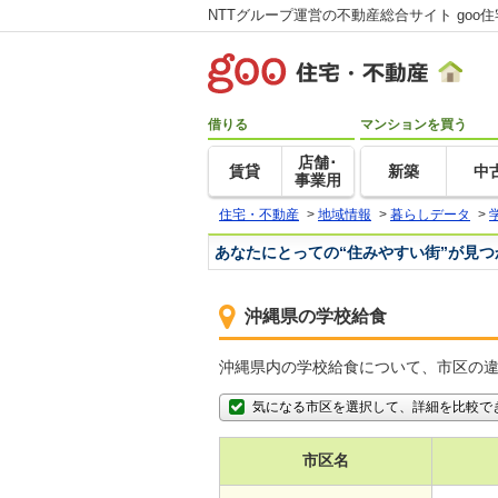
NTTグループ運営の不動産総合サイト goo
借りる
マンションを買う
店舗･
賃貸
新築
中
事業用
住宅・不動産
>
地域情報
>
暮らしデータ
>
あなたにとっての“住みやすい街”が見
沖縄県の学校給食
沖縄県内の学校給食について、市区の
気になる市区を選択して、詳細を比較で
市区名