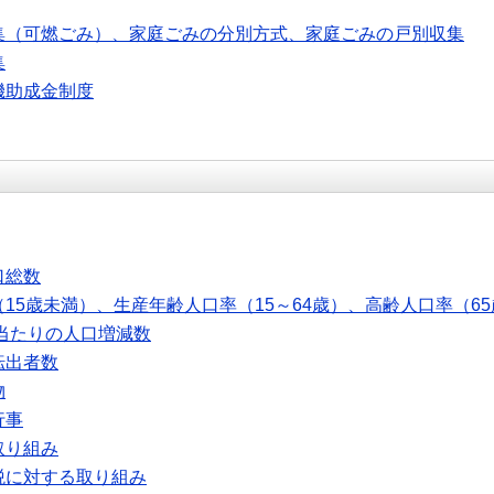
集（可燃ごみ）、家庭ごみの分別方式、家庭ごみの戸別収集
集
機助成金制度
口総数
15歳未満）、生産年齢人口率（15～64歳）、高齢人口率（6
人当たりの人口増減数
転出者数
物
行事
取り組み
税に対する取り組み