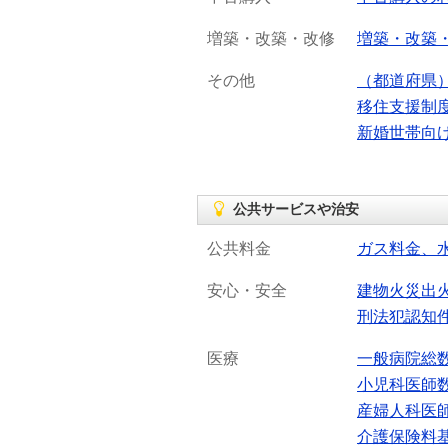
増築・改築・改修
増築・改築
その他
（都道府県
移住支援制
新婚世帯向
公共サービスや治安
公共料金
ガス料金、
安心・安全
建物火災出
刑法犯認知
医療
一般病院総
小児科医師
産婦人科医
介護保険料