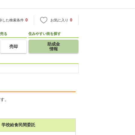
0
0
存した検索条件
お気に入り
売る
住みやすい街を探す
助成金
売却
情報
ます。
学校給食民間委託