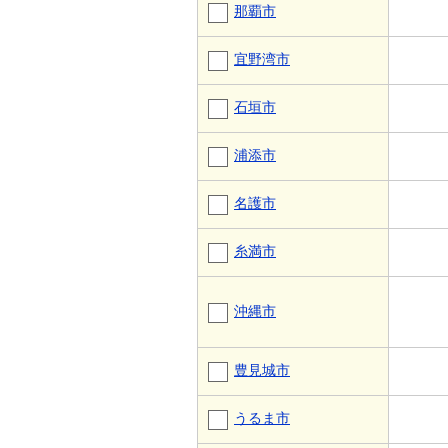
那覇市
宜野湾市
石垣市
浦添市
名護市
糸満市
沖縄市
豊見城市
うるま市