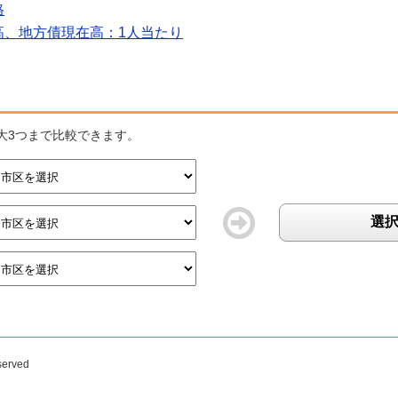
格
高、地方債現在高：1人当たり
大3つまで比較できます。
選
。
served