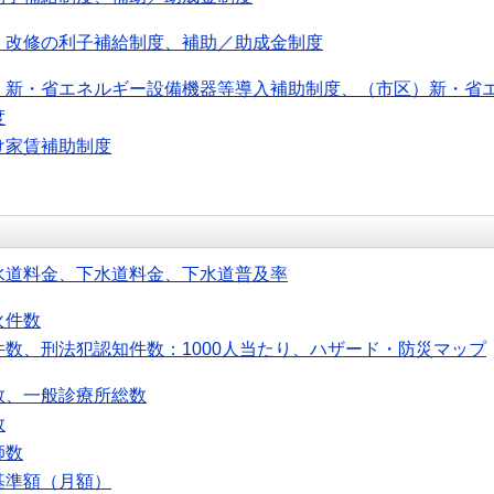
・改修の利子補給制度、補助／助成金制度
）新・省エネルギー設備機器等導入補助制度、（市区）新・省
度
け家賃補助制度
水道料金、下水道料金、下水道普及率
火件数
件数、刑法犯認知件数：1000人当たり、ハザード・防災マップ
数、一般診療所総数
数
師数
基準額（月額）