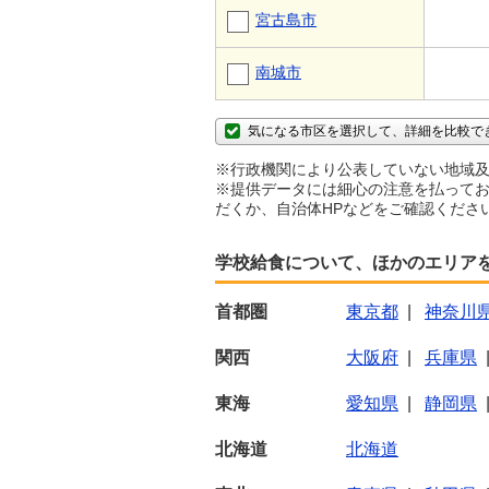
宮古島市
南城市
気になる市区を選択して、詳細を比較で
※行政機関により公表していない地域及
※提供データには細心の注意を払ってお
だくか、自治体HPなどをご確認くださ
学校給食について、ほかのエリア
首都圏
東京都
|
神奈川
関西
大阪府
|
兵庫県
東海
愛知県
|
静岡県
北海道
北海道