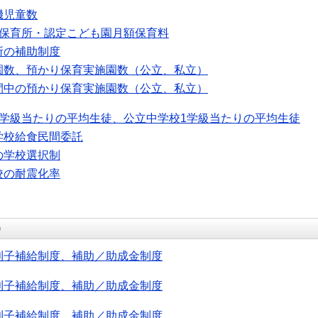
機児童数
可保育所・認定こども園月額保育料
所の補助制度
園数、預かり保育実施園数（公立、私立）
間中の預かり保育実施園数（公立、私立）
1学級当たりの平均生徒、公立中学校1学級当たりの平均生徒
学校給食民間委託
の学校選択制
校の耐震化率
）
利子補給制度、補助／助成金制度
利子補給制度、補助／助成金制度
利子補給制度、補助／助成金制度