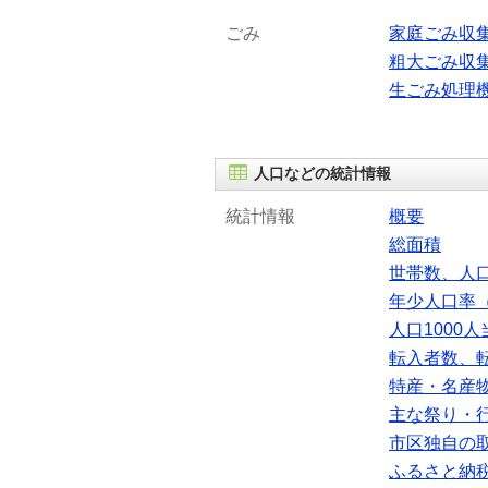
ごみ
家庭ごみ収
粗大ごみ収
生ごみ処理
人口などの統計情報
統計情報
概要
総面積
世帯数、人
年少人口率（
人口1000
転入者数、
特産・名産
主な祭り・
市区独自の
ふるさと納