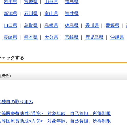
|
岩手県
|
宮城県
|
山形県
|
福島県
|
新潟県
|
石川県
|
富山県
|
福井県
|
山口県
|
鳥取県
|
島根県
|
徳島県
|
香川県
|
愛媛県
|
|
長崎県
|
熊本県
|
大分県
|
宮崎県
|
鹿児島県
|
沖縄県
チェックする
助成金）
の独自の取り組み
生等医療費助成<通院>：対象年齢、自己負担、所得制限
生等医療費助成<入院>：対象年齢、自己負担、所得制限