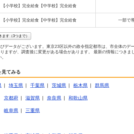
【小学校】完全給食【中学校】完全給食
【小学校】完全給食【中学校】完全給食
一部で導
きます（3つまで）
びデータがございます。東京23区以外の政令指定都市は、市全体のデ
りますが、調査後に変更がある場合があります。 最新の情報につきま
い。
を見てみる
県
|
埼玉県
|
千葉県
|
茨城県
|
栃木県
|
群馬県
|
京都府
|
滋賀県
|
奈良県
|
和歌山県
|
岐阜県
|
三重県