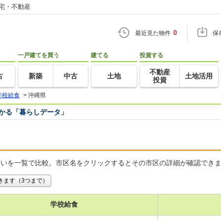
住宅・不動産
0
最近見た物件
保
一戸建てを買う
建てる
投資する
不動産
古
新築
中古
土地
土地活用
投資
学校給食
>
沖縄県
つかる「暮らしデータ」
違いを一覧で比較。市区名をクリックするとその市区の詳細が確認でき
きます（3つまで）
学校給食