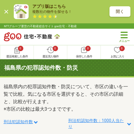
アプリ版はこちら
開く
複数社の物件を探せる！
NTTグループ運営の不動産総合サイト goo住宅・不動産
0
0
0
0
最近検索した条件
最近見た物件
保存した条件
お気に入り
福島県の犯罪認知件数・防災
福島県内の犯罪認知件数・防災について、市区の違いを一
覧で比較。気になる市区を選択すると、その市区の詳細
と、比較が行えます。
※市区の比較は最大3つまでです。
刑法犯認知件数：1000人当た
刑法犯認知件数
り