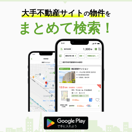
大手不動産サイト
物件
の
を
まとめて検索！