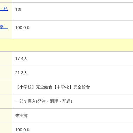
－私
1園
率－
100.0％
17.4人
21.3人
【小学校】完全給食【中学校】完全給食
一部で導入(発注・調理・配送)
未実施
100.0％