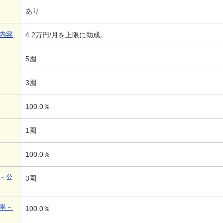
あり
内容
4.2万円/月を上限に助成。
5園
3園
100.0％
1園
100.0％
－公
3園
率－
100.0％