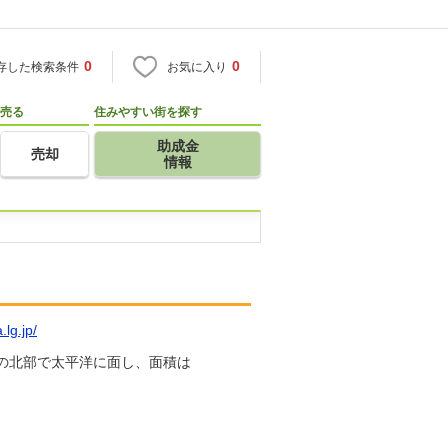
0
0
存した検索条件
お気に入り
売る
住みやすい街を探す
助成金
売却
情報
lg.jp/
りの北部で太平洋に面し、面積は