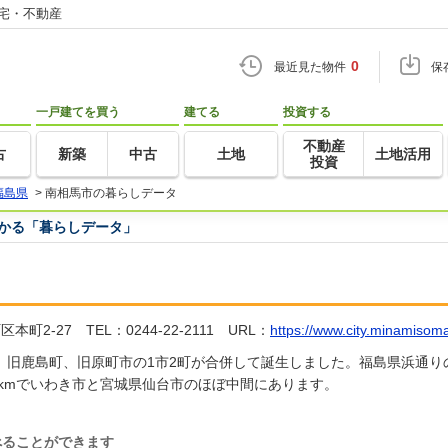
住宅・不動産
0
最近見た物件
保
一戸建てを買う
建てる
投資する
不動産
古
新築
中古
土地
土地活用
投資
福島県
>
南相馬市の暮らしデータ
つかる「暮らしデータ」
-27 TEL：0244-22-2111 URL：
https://www.city.minamisoma.
高町、旧鹿島町、旧原町市の1市2町が合併して誕生しました。福島県浜通
2kmでいわき市と宮城県仙台市のほぼ中間にあります。
べることができます