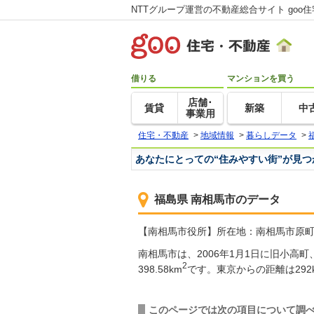
NTTグループ運営の不動産総合サイト goo
借りる
マンションを買う
店舗･
賃貸
新築
中
事業用
住宅・不動産
>
地域情報
>
暮らしデータ
>
あなたにとっての“住みやすい街”が見
福島県 南相馬市のデータ
【南相馬市役所】所在地：南相馬市原町区本町2
南相馬市は、2006年1月1日に旧小
2
398.58km
です。東京からの距離は29
このページでは次の項目について調