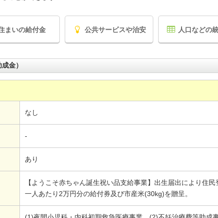
住まいの給付金
公共サービスや治安
人口などの
助成金）
なし
-
あり
【ようこそ赤ちゃん誕生祝い品支給事業】出生届出により住民
一人あたり2万円分の給付券及び市産米(30kg)を贈呈。
(1)夜間小児科・内科初期救急医療事業。(2)不妊治療費等助成