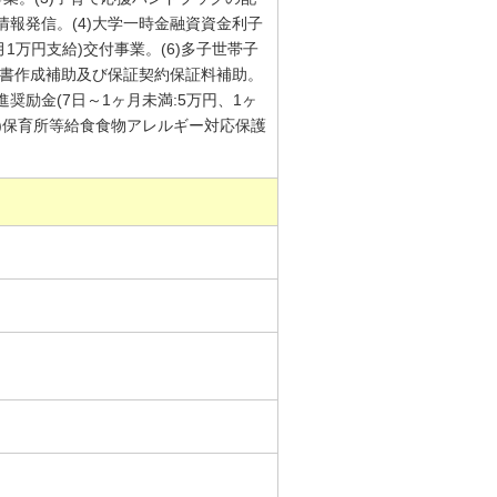
報発信。(4)大学一時金融資資金利子
1万円支給)交付事業。(6)多子世帯子
証書作成補助及び保証契約保証料補助。
進奨励金(7日～1ヶ月未満:5万円、1ヶ
11)保育所等給食食物アレルギー対応保護