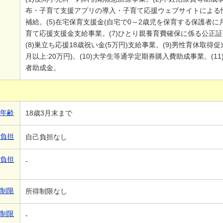
布・子育て支援アプリの導入・子育て応援ウェブサイトによる情
補給。(5)在宅保育支援金(自宅で0～2歳児を保育する保護者に月
育て応援支援金支給事業。(7)ひとり親養育費確保に係る公正
(8)巣立ち応援18歳祝い金(5万円)支給事業。(9)男性育休取得促
月以上:20万円)。(10)大学生等通学定期券購入費助成事業。(
者助成金。
象年齢
18歳3月末まで
己負担
自己負担なし
己負担
-
得制限
所得制限なし
得制限
-