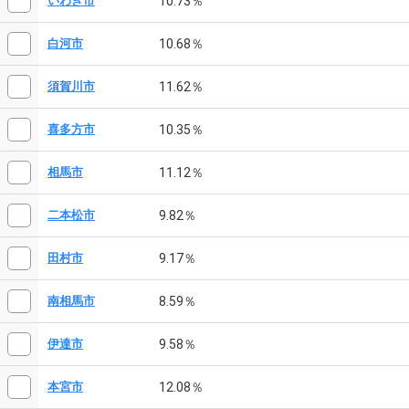
10.73％
いわき市
10.68％
白河市
11.62％
須賀川市
10.35％
喜多方市
11.12％
相馬市
9.82％
二本松市
9.17％
田村市
8.59％
南相馬市
9.58％
伊達市
12.08％
本宮市