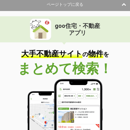
ページトップに戻る
goo住宅・不動産
アプリ
大手不動産サイト
物件
の
を
まとめて検索！