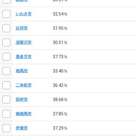
32.54％
いわき市
31.95％
白河市
30.51％
須賀川市
37.73％
喜多方市
33.40％
相馬市
36.42％
二本松市
38.68％
田村市
37.85％
南相馬市
37.29％
伊達市