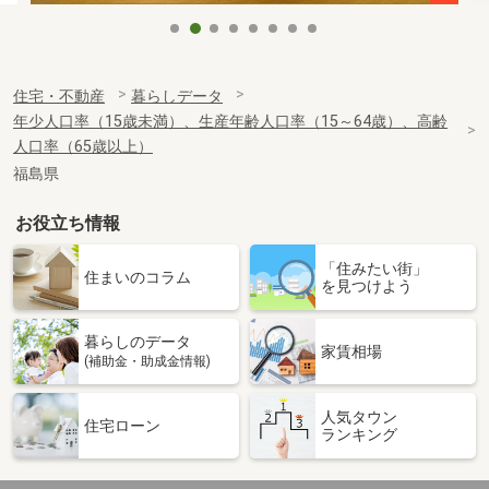
住宅・不動産
暮らしデータ
年少人口率（15歳未満）、生産年齢人口率（15～64歳）、高齢
人口率（65歳以上）
福島県
お役立ち情報
「住みたい街」
住まいのコラム
を見つけよう
暮らしのデータ
家賃相場
(補助金・助成金情報)
人気タウン
住宅ローン
ランキング