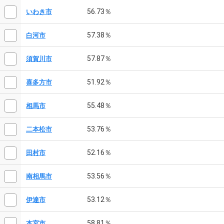
56.73％
いわき市
57.38％
白河市
57.87％
須賀川市
51.92％
喜多方市
55.48％
相馬市
53.76％
二本松市
52.16％
田村市
53.56％
南相馬市
53.12％
伊達市
58.81％
本宮市