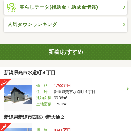
暮らしデータ(補助金・助成金情報)
人気タウンランキング
新着!おすすめ
新潟県燕市水道町４丁目
価 格
1,700万円
住 所
新潟県燕市水道町４丁目
建物面積
99.36m²
土地面積
176.8m²
新潟県新潟市西区小新大通２
価 格
3,680万円