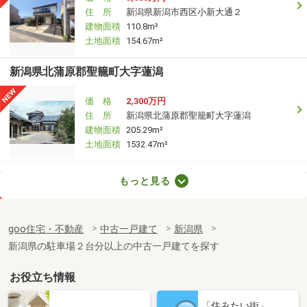
住 所
新潟県新潟市西区小新大通２
建物面積
110.8m²
土地面積
154.67m²
新潟県北蒲原郡聖籠町大字蓮潟
価 格
2,300万円
住 所
新潟県北蒲原郡聖籠町大字蓮潟
建物面積
205.29m²
土地面積
1532.47m²
新潟県新発田市緑町２
もっと見る
価 格
1,450万円
住 所
新潟県新発田市緑町２
goo住宅・不動産
中古一戸建て
新潟県
建物面積
127.79m²
新潟県の駐車場２台分以上の中古一戸建てを探す
土地面積
213.51m²
お役立ち情報
新潟県新潟市西区木場
「住みたい街」