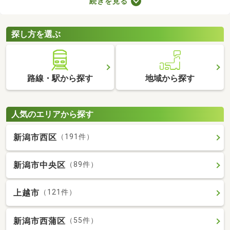
続きを見る
車場2台分以上を備えている中古の一戸建てを紹介します。物件
別に間取りや設備、周辺の環境が異なるので、重視したいポイン
トをチェックしましょう。
探し方を選ぶ
路線・駅から探す
地域から探す
人気のエリアから探す
新潟市西区
（191件）
新潟市中央区
（89件）
上越市
（121件）
新潟市西蒲区
（55件）