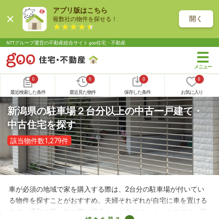
アプリ版はこちら
開く
複数社の物件を探せる！
NTTグループ運営の不動産総合サイト goo住宅・不動産
0
0
0
0
最近検索した条件
最近見た物件
保存した条件
お気に入り
新潟県の駐車場２台分以上の中古一戸建て・
中古住宅を探す
該当物件数1,279件
車が必須の地域で家を購入する際は、2台分の駐車場が付いてい
る物件を探すことがおすすめ。夫婦それぞれが自宅に車を置ける
ので、通勤や買い物の際に困ることがありません。ここでは、駐