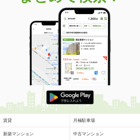
価 格
900万円
住 所
新潟県燕市新生町１
建物面積
111.56m²
土地面積
177.15m²
新潟県新潟市西区木場
価 格
1,400万円
住 所
新潟県新潟市西区木場
建物面積
140.42m²
土地面積
195.55m²
新潟県新発田市緑町２丁目
価 格
1,450万円
住 所
新潟県新発田市緑町２丁目
建物面積
127.79m²
土地面積
213.51m²
賃貸
月極駐車場
新潟県新潟市西区五十嵐２の町
新築マンション
中古マンション