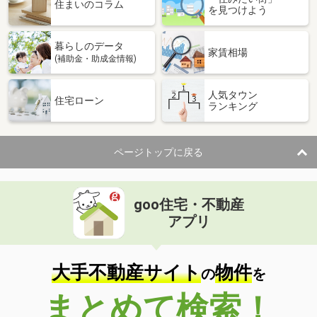
価 格
1,400万円
住まいのコラム
を見つけよう
住 所
新潟県新潟市西区木場
建物面積
140.42m²
暮らしのデータ
土地面積
195.55m²
家賃相場
(補助金・助成金情報)
新潟県新潟市南区犬帰新田
人気タウン
住宅ローン
ランキング
価 格
1,250万円
住 所
新潟県新潟市南区犬帰新田
建物面積
116.78m²
ページトップに戻る
土地面積
271.14m²
新潟県柏崎市南半田
goo住宅・不動産
価 格
1,980万円
アプリ
住 所
新潟県柏崎市南半田
建物面積
235.03m²
土地面積
622.87m²
大手不動産サイト
物件
の
を
新潟県燕市新生町１
まとめて検索！