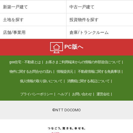
価 格
1,380万円
新築一戸建て
中古一戸建て
住 所
新潟県新潟市西区五十嵐２の町
建物面積
134.9m²
土地を探す
投資物件を探す
土地面積
198.35m²
店舗/事業用
倉庫/トランクルーム
新潟県新潟市西区寺尾北１
PC版へ
価 格
1,900万円
住 所
新潟県新潟市西区寺尾北１
goo住宅・不動産とは
お客さまご利用端末からの情報の外部送信について
建物面積
139.94m²
土地面積
326.61m²
物件に関するお問合せの流れ
情報提供元
不動産情報に関する免責事項
個人情報の取り扱いについて
消費税に関する表記について
新潟県新潟市西区寺尾東１
プライバシーポリシー
ヘルプ
お問い合わせ
運営会社
価 格
1,750万円
住 所
新潟県新潟市西区寺尾東１
建物面積
149.95m²
©NTT DOCOMO
土地面積
176.25m²
新潟県新潟市中央区美咲町１