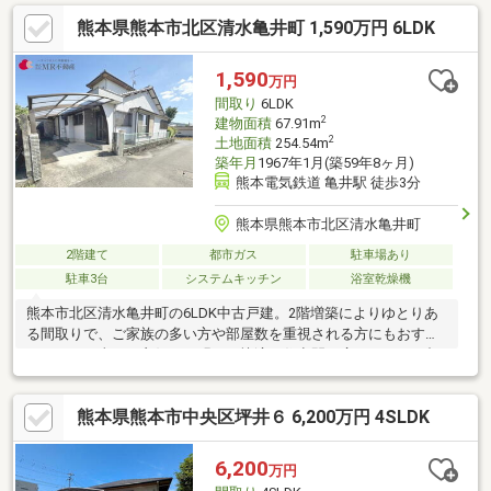
もしやすいです◎○JR鹿児島本線/植木駅 徒歩3分（約200m）○
熊本県熊本市北区清水亀井町 1,590万円 6LDK
ドラッグストアコスモス 植木南店 車5分（約2700m）○ホームセ
ンターグッデイ 植木店 車6分（約3000m）○九州産交バス/バス
停【荻迫】 徒歩15分（約1200m）○下硯川インターチェンジ入
1,590
万円
口 車9分（約4500m）
間取り
6LDK
2
建物面積
67.91m
2
土地面積
254.54m
築年月
1967年1月(築59年8ヶ月)
熊本電気鉄道 亀井駅 徒歩3分
熊本県熊本市北区清水亀井町
2階建て
都市ガス
駐車場あり
駐車3台
システムキッチン
浴室乾燥機
熊本市北区清水亀井町の6LDK中古戸建。2階増築によりゆとりあ
る間取りで、ご家族の多い方や部屋数を重視される方にもおすす
めです。日当たり良好で、明るく快適な住空間が広がります。都
市ガス仕様で光熱費を抑えやすく、家計にもやさしいのが魅力。
駐車場は1台分確保されています。亀井駅まで徒歩圏内の立地で、
熊本県熊本市中央区坪井６ 6,200万円 4SLDK
通勤・通学にも便利な住環境。落ち着いた街並みの中で、ゆとり
ある暮らしを実現できる一邸です。
6,200
万円