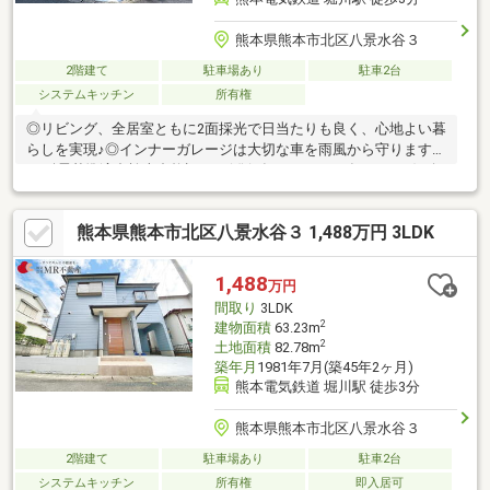
熊本県熊本市北区八景水谷３
2階建て
駐車場あり
駐車2台
システムキッチン
所有権
◎リビング、全居室ともに2面採光で日当たりも良く、心地よい暮
らしを実現♪◎インナーガレージは大切な車を雨風から守ります
♪■耐震基準適合検査合格証あり(発行年月日：2025年12月4日)■白
蟻予防工事済み(施工日：2025年12月2日)
熊本県熊本市北区八景水谷３ 1,488万円 3LDK
1,488
万円
間取り
3LDK
2
建物面積
63.23m
2
土地面積
82.78m
築年月
1981年7月(築45年2ヶ月)
熊本電気鉄道 堀川駅 徒歩3分
熊本県熊本市北区八景水谷３
2階建て
駐車場あり
駐車2台
システムキッチン
所有権
即入居可