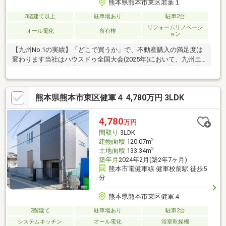
熊本県熊本市東区若葉１
3階建て以上
駐車場あり
駐車2台
リフォームリノベーシ
オール電化
所有権
ョン
【九州No.1の実績】「どこで買うか」で、不動産購入の満足度は
変わります当社はハウスドゥ全国大会(2025年)において、九州エ
リア売買件数・売上高ともに１位を獲得。九州トップクラスの取
引実績に裏打ちされた交渉力で、購入価格を最大限に抑えます
♪【内覧ツアー】熊本県全域の気になる物件を全て当社でまとめて
熊本県熊本市東区健軍４ 4,780万円 3LDK
ご内覧いただけます☆窓口を一つに絞れるから手間も時間もかか
りません【購入総額の限界へ挑戦】もっと安く買えるのでは？そ
んな悩みは当社が解決します当社ではオプション費用（エアコ
4,780
万円
ン、太陽光等）もお客様に代わり相見積もり他社様でお見積もり
間取り
3LDK
を取った後でも大丈夫！一度ご相談ください！
2
建物面積
120.07m
2
土地面積
133.34m
築年月
2024年2月(築2年7ヶ月)
熊本市電健軍線 健軍校前駅 徒歩5
分
熊本県熊本市東区健軍４
2階建て
駐車場あり
駐車2台
システムキッチン
オール電化
浴室乾燥機