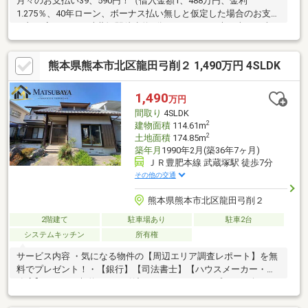
月々のお支払い39、590円！（借入金額1、488万円、金利
1.275％、40年ローン、ボーナス払い無しと仮定した場合のお支払
い額目安です。）武蔵塚駅徒歩約7分、ゆめタウン光の森まで車で
約5分の立地に4LDK+Sの中古戸建をお預かりしました♪ご自身で
好きなリフォームをしてみませんか？リフォームのご相談も承り
熊本県熊本市北区龍田弓削２ 1,490万円 4SLDK
ます！【周辺施設】〇武蔵塚駅まで徒歩7分(約550m)〇ディスカ
ウントドラッグコスモス武蔵ケ丘店まで徒歩7分(約550m)〇武蔵
塚公園まで徒歩9分(約700m)〇龍田ゴルフ練習場まで徒歩9分(約
1,490
万円
650m)〇弓削小学校まで徒歩18分(約1400m)
間取り
4SLDK
2
建物面積
114.61m
2
土地面積
174.85m
築年月
1990年2月(築36年7ヶ月)
ＪＲ豊肥本線 武蔵塚駅 徒歩7分
その他の交通
熊本県熊本市北区龍田弓削２
2階建て
駐車場あり
駐車2台
システムキッチン
所有権
サービス内容 ・気になる物件の【周辺エリア調査レポート】を無
料でプレゼント！・【銀行】【司法書士】【ハウスメーカー・工
務店】など、 契約からお引渡しまでワンストップでご紹介・サ
ポートいたします（すべて無料）内覧は土・日・祝・平日すべて