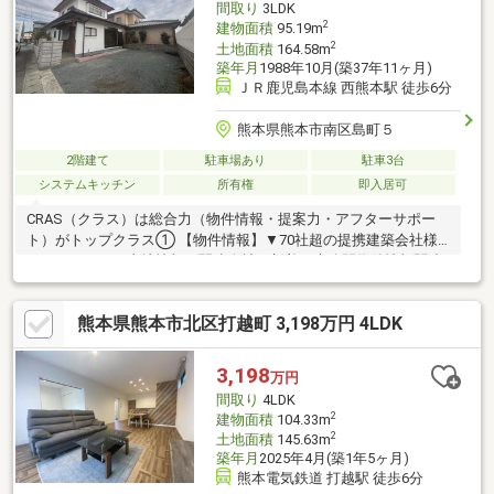
間取り
3LDK
スモスまで車で約4分と商業施設充実！
2
建物面積
95.19m
2
土地面積
164.58m
築年月
1988年10月(築37年11ヶ月)
ＪＲ鹿児島本線 西熊本駅 徒歩6分
熊本県熊本市南区島町５
2階建て
駐車場あり
駐車3台
システムキッチン
所有権
即入居可
CRAS（クラス）は総合力（物件情報・提案力・アフターサポー
ト）がトップクラス① 【物件情報】▼70社超の提携建築会社様
モデルハウスや土地情報▼関連会社の新着・未公開物件情報関連
会社にグッドバイバイ② 【提案力】▼住宅ローン提携金融機関
が多数▼後悔しないためのライフプランシミュレーション家計
熊本県熊本市北区打越町 3,198万円 4LDK
（生命保険や通信費）の見直しのプロ在籍③ 【アフターサポー
ト】▼税金面等のアドバイス資金贈与や住宅ローン控除等▼お引
渡し後のアフターサポートお引渡し後のリフォームもお任せ！将
3,198
万円
来的な売却・賃貸等の運用サポートも
間取り
4LDK
2
建物面積
104.33m
2
土地面積
145.63m
築年月
2025年4月(築1年5ヶ月)
熊本電気鉄道 打越駅 徒歩6分