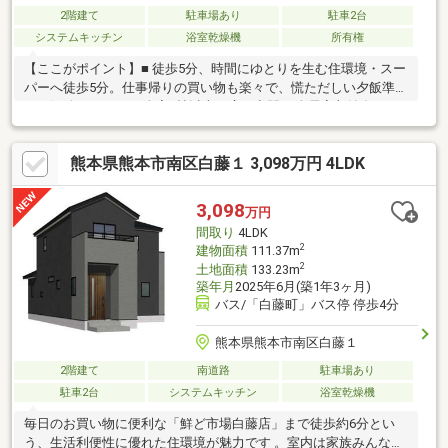
2階建て
駐車場あり
駐車2台
システムキッチン
浴室乾燥機
所有権
【ここがポイント】■ 徒歩5分、時間にゆとりを生む住環境・スー
パーへ徒歩5分。仕事帰りの買い物も楽々で、慌ただしい夕飯準備
から解放されます♪■全室6帖以上の広々空間♪■全居室収納有！！■
お車2台以上駐車可能♪来客用にも便利！現地見学受付中！！内覧
ご希望の際は『お気軽にお問い合わせください♪マイホーム購入の
熊本県熊本市南区白藤１ 3,098万円 4LDK
ご相談、不動産売却のご相談は・・・『ケイアイエポックメイキ
ング株式会社』までお気軽に♪
3,098
万円
間取り
4LDK
2
建物面積
111.37m
2
土地面積
133.23m
築年月
2025年6月(築1年3ヶ月)
バス/「白藤町」バス停 停歩4分
熊本県熊本市南区白藤１
2階建て
南道路
駐車場あり
駐車2台
システムキッチン
浴室乾燥機
毎日のお買い物に便利な「鮮ど市場白藤店」まで徒歩約6分とい
う、生活利便性に優れた住環境が魅力です 。室内は家族みんなで