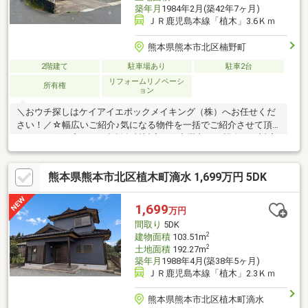
築年月
1984年2月(築42年7ヶ月)
ＪＲ鹿児島本線「植木」3.6Ｋｍ
熊本県熊本市北区楠野町
2階建て
駐車場あり
駐車2台
リフォームリノベーシ
所有権
ョン
＼おウチ探しはケイアイエポックメイキング（株）へお任せくだ
さい！／☆幅広いご紹介♪気になる物件を一括でご紹介させて頂
きます！☆住宅ローン相談無料対応！秘密厳守にて親身にご対応
します！☆土日平日夜でもご対応可能です！〇 ● 〇 30秒で来
場予約 〇 ● 〇 「資料請求」はオレンジのボタン（無
熊本県熊本市北区植木町滴水 1,699万円 5DK
料）、「見学予約」は赤いボタン（無料）をクリック♪メールだけ
で内覧予約ができちゃいます！お気軽にお問い合わせください♪
1,699
万円
間取り
5DK
2
建物面積
103.51m
2
土地面積
192.27m
築年月
1988年4月(築38年5ヶ月)
ＪＲ鹿児島本線「植木」2.3Ｋｍ
熊本県熊本市北区植木町滴水