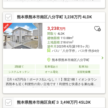
ゆったりと寛げる17.5帖のLDKが主役 。玄関のシューズインクロ
ーゼットやキッチン横のパントリー、さらに2階の居室には2つの
ウォークインクローゼットを備えており、豊富な収納スペースが
熊本県熊本市南区八分字町 3,238万円 4LDK
スッキリとした暮らしをサポートします 。力合小学校へも徒歩圏
内で、子育て世代にも安心の新築一戸建てです 。
3,238
万円
間取り
4LDK
2
建物面積
113.88m
2
土地面積
218.61m
築年月
2025年4月(築1年5ヶ月)
バス/「八分字停」バス停 停歩6分
熊本県熊本市南区八分字町
2階建て
駐車場あり
駐車3台
システムキッチン
オール電化
浴室乾燥機
【月々6万円台！ボーナス払いなし！！】限定1棟！イオンタウン
西熊本も近く利便性の良い立地です！利便性と快適さを兼ね備え
た理想的な場所！【周辺環境】○飽田東小学校まで480m○飽田中
学校まで830m○バス停まで470m○最寄りのコンビニまで570ｍ
【お支払い例】月々66，344円（頭金85，000円・ボーナス時な
熊本県熊本市南区良町３ 3,498万円 4SLDK
し）借入額3，280万円 金利0.8％の場合 変動金利 返済期間50
年お客様によって金利は異なります。【省エネルギー対策】○一