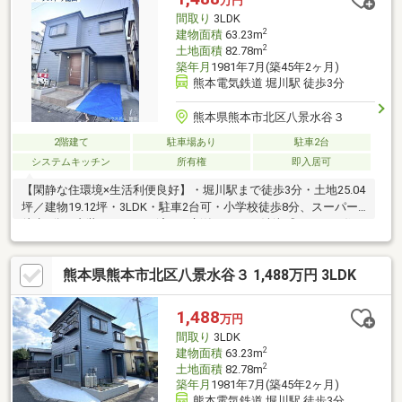
万円
間取り
3LDK
2
建物面積
63.23m
2
土地面積
82.78m
築年月
1981年7月(築45年2ヶ月)
熊本電気鉄道 堀川駅 徒歩3分
熊本県熊本市北区八景水谷３
2階建て
駐車場あり
駐車2台
システムキッチン
所有権
即入居可
【閑静な住環境×生活利便良好】・堀川駅まで徒歩3分・土地25.04
坪／建物19.12坪・3LDK・駐車2台可・小学校徒歩8分、スーパー
徒歩9分・内装リフォーム済み、新築のような清潔感あふれる住ま
い※耐震基準適合証明書発行費用：33、000円
熊本県熊本市北区八景水谷３ 1,488万円 3LDK
1,488
万円
間取り
3LDK
2
建物面積
63.23m
2
土地面積
82.78m
築年月
1981年7月(築45年2ヶ月)
熊本電気鉄道 堀川駅 徒歩3分