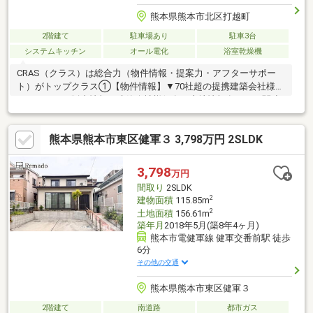
熊本県熊本市北区打越町
2階建て
駐車場あり
駐車3台
システムキッチン
オール電化
浴室乾燥機
CRAS（クラス）は総合力（物件情報・提案力・アフターサポー
ト）がトップクラス①【物件情報】▼70社超の提携建築会社様モ
デルハウスの販売情報や建築会社様保有の土地情報有り！▼関連
会社の新着・未公開物件情報②【提案力】▼住宅ローン金融機関
様の比較や住宅ローンの審査のコツも把握！▼後悔しないための
熊本県熊本市東区健軍３ 3,798万円 2SLDK
ライフプランシミュレーションFPへの家計の見直し相談も可能！
【アフターサポート】▼税金面等のアドバイス資金贈与（援助）
や住宅ローン控除のご案内やご相談もお任せ！▼お引渡し後のア
3,798
万円
フターサポートお引渡し後のメンテナンス（リフォーム）、将来
間取り
2SLDK
的な売却・賃貸等の運用サポート！
2
建物面積
115.85m
2
土地面積
156.61m
築年月
2018年5月(築8年4ヶ月)
熊本市電健軍線 健軍交番前駅 徒歩
6分
その他の交通
熊本県熊本市東区健軍３
2階建て
南道路
都市ガス