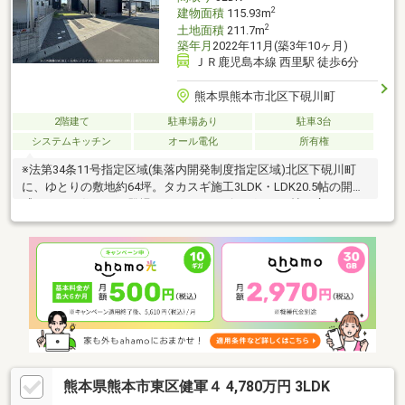
2
建物面積
115.93m
2
土地面積
211.7m
築年月
2022年11月(築3年10ヶ月)
ＪＲ鹿児島本線 西里駅 徒歩6分
熊本県熊本市北区下硯川町
2階建て
駐車場あり
駐車3台
システムキッチン
オール電化
所有権
※法第34条11号指定区域(集落内開発制度指定区域)北区下硯川町
に、ゆとりの敷地約64坪。タカスギ施工3LDK・LDK20.5帖の開放
感あふれる住まいが登場しました。リビングは20.5帖と広々して
おり、オール電化に加え、太陽光発電・蓄電池も備えた、設備充
実の物件です。駐車スペースは3台分確保されており、ご家族や来
客時にもゆとりがあります。リビングからはお庭を見渡すことが
でき、バーベキューやお子さまの遊び場など、屋外時間も楽しみ
やすい住まいです。広さ、利便性、安心感のバランスが取れ
た、“住んでよかった”と思える一邸をぜひ現地で、ご体感くださ
い。
熊本県熊本市東区健軍４ 4,780万円 3LDK