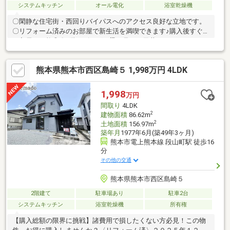
システムキッチン
オール電化
浴室乾燥機
〇閑静な住宅街・西回りバイパスへのアクセス良好な立地です。
〇リフォーム済みのお部屋で新生活を満喫できます♪購入後すぐの
ご入居も可能◎〇1階リビングは梁の見える天井にすることにより
高さを確保、広さを感じる空間になっています♪〇キッチンにはカ
ップボード設置済み。キッチン本体と合わせて十分な収納スペー
熊本県熊本市西区島崎５ 1,998万円 4LDK
スがあります。〇オール電化〇駐車2台可（普通車・小型車）◆
月々の支払例◆ 借入1990万、金利0.625％、借入期間４０年、
ボーナス払い無しの場合→46867円／月 ※上記は一例です。お客
1,998
万円
様の状況や銀行によって内容が異なりますので別途ご相談くださ
間取り
4LDK
い。
2
建物面積
86.62m
2
土地面積
156.97m
築年月
1977年6月(築49年3ヶ月)
熊本市電上熊本線 段山町駅 徒歩16
分
その他の交通
熊本県熊本市西区島崎５
2階建て
駐車場あり
駐車2台
システムキッチン
浴室乾燥機
所有権
【購入総額の限界に挑戦】諸費用で損したくない方必見！この物