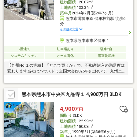
2
建物面積
120.07m
2
土地面積
133.34m
築年月
2024年2月(築2年7ヶ月)
熊本市電健軍線 健軍校前駅 徒歩6
分
その他の交通
熊本県熊本市東区健軍４
2階建て
駐車場あり
駐車2台
システムキッチン
オール電化
浴室乾燥機
【九州No.１の実績】「どこで買うか」で、不動産購入の満足度は
変わります当社はハウスドゥ全国大会(2025年)において、九州エ
リア売買件数・売上高ともに１位を獲得。九州トップクラスの取
引実績に裏打ちされた交渉力で、購入価格を最大限に抑えます
♪【内覧ツアー】熊本県全域の気になる物件を全て当社でまとめて
熊本県熊本市中央区九品寺１ 4,900万円 3LDK
ご内覧いただけます☆窓口を一つに絞れるから手間も時間もかか
りません【購入総額の限界へ挑戦】もっと安く買えるのでは？そ
んな悩みは当社が解決します当社ではオプション費用（エアコ
4,900
万円
ン、太陽光等）もお客様に代わり相見積もり他社様でお見積もり
間取り
3LDK
を取った後でも大丈夫！一度ご相談ください！
2
建物面積
122.99m
2
土地面積
180.08m
築年月
1990年3月(築36年6ヶ月)