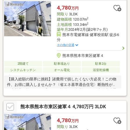
4,780
万円
間取り
3LDK
2
建物面積
120.07m
2
土地面積
133.34m
築年月
2024年2月(築2年7ヶ月)
熊本市電健軍線 健軍校前駅 徒歩6
分
その他の交通
熊本県熊本市東区健軍４
2階建て
駐車場あり
駐車2台
システムキッチン
オール電化
浴室乾燥機
【購入総額の限界に挑戦】諸費用で損したくない方必見！この物
件、お得に購入しませんか？〈省エネ基準適合住宅〉断熱性が高
く光熱費を抑えられる◎ローン控除でも有利です。〈太陽光発電
システム〉電気は家で作る時代。停電への備えとしても安心で
す。〈家具付き物件〉おしゃれな家具付物件。新生活をお得に始
熊本県熊本市東区健軍４ 4,780万円 3LDK
められます◎〈無駄な動きゼロ〉家事動線を重視した間取りで家
事がサクサク進みます【内覧ツアー】 熊本県全域の気になる物件
を全て弊社でまとめてご内覧いただけます水曜日や１８時以降、
4,780
万円
お仕事終わりの内覧も柔軟に対応！物件選びからお引渡しまで
間取り
3LDK
『ハウスドゥ熊本桜町』が全力でサポートします