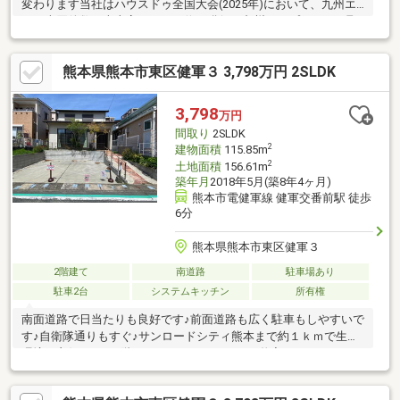
変わります当社はハウスドゥ全国大会(2025年)において、九州エ
リア売買件数・売上高ともに１位を獲得。九州トップクラスの取
引実績に裏打ちされた交渉力で、購入価格を最大限に抑えます
♪【内覧ツアー】熊本県全域の気になる物件を全て当社でまとめて
熊本県熊本市東区健軍３ 3,798万円 2SLDK
ご内覧いただけます☆窓口を一つに絞れるから手間も時間もかか
りません【購入総額の限界へ挑戦】もっと安く買えるのでは？そ
んな悩みは当社が解決します当社ではオプション費用（エアコ
3,798
万円
ン、太陽光等）もお客様に代わり相見積もり他社様でお見積もり
間取り
2SLDK
を取った後でも大丈夫！一度ご相談ください！
2
建物面積
115.85m
2
土地面積
156.61m
築年月
2018年5月(築8年4ヶ月)
熊本市電健軍線 健軍交番前駅 徒歩
6分
熊本県熊本市東区健軍３
2階建て
南道路
駐車場あり
駐車2台
システムキッチン
所有権
南面道路で日当たりも良好です♪前面道路も広く駐車もしやすいで
す♪自衛隊通りもすぐ♪サンロードシティ熊本まで約１ｋｍで生活
環境も良好です♪１階にはパントリールームや物入スペースがあり
収納箇所豊富です♪駐車場は２台並列駐車可能です♪現在空家です
ので随時ご案内可能です♪