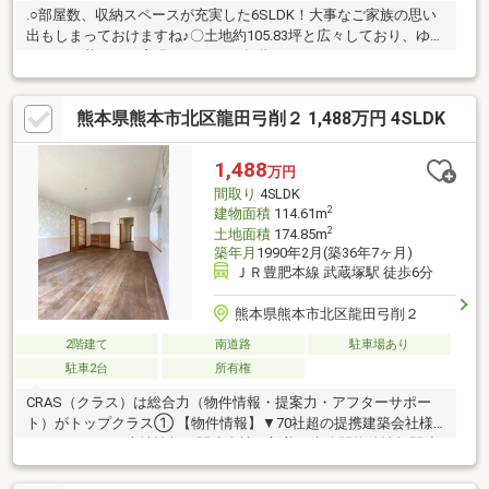
.○部屋数、収納スペースが充実した6SLDK！大事なご家族の思い
出もしまっておけますね♪〇土地約105.83坪と広々しており、ゆと
りのある暮らしが実現できます♪○各階にトイレ・キッチンシンク
が設置されているため階段の上り下りが少なく済みます♪○閑静な
住宅街！小学校徒歩約14分で、子育て世帯にもやさしい住環境で
熊本県熊本市北区龍田弓削２ 1,488万円 4SLDK
す！○縁側・ベランダ付き♪お部屋に採光や風を運んでくれます♪○
最寄り駅まで徒歩約6分と交通の便もよく、通学や通勤に便利♪街
までのアクセスも良好です♪○都市ガスのため月々のコストも抑え
1,488
万円
られますね♪○リフォームや資金計画等のご相談も承っておりま
間取り
4SLDK
す！お気軽にお問い合わせください♪
2
建物面積
114.61m
2
土地面積
174.85m
築年月
1990年2月(築36年7ヶ月)
ＪＲ豊肥本線 武蔵塚駅 徒歩6分
熊本県熊本市北区龍田弓削２
2階建て
南道路
駐車場あり
駐車2台
所有権
CRAS（クラス）は総合力（物件情報・提案力・アフターサポー
ト）がトップクラス① 【物件情報】▼70社超の提携建築会社様
モデルハウスや土地情報▼関連会社の新着・未公開物件情報関連
会社にグッドバイバイやいえコレ等② 【提案力】▼住宅ローン
提携金融機関が多数▼後悔しないためのライフプランシミュレー