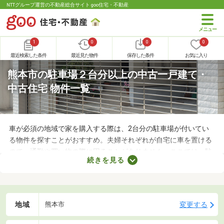
NTTグループ運営の不動産総合サイト goo住宅・不動産
1
0
0
0
最近検索した条件
最近見た物件
保存した条件
お気に入り
熊本市の駐車場２台分以上の中古一戸建て・
中古住宅 物件一覧
車が必須の地域で家を購入する際は、2台分の駐車場が付いてい
る物件を探すことがおすすめ。夫婦それぞれが自宅に車を置ける
ので、通勤や買い物の際に困ることがありません。ここでは、駐
続きを見る
車場2台分以上を備えている中古の一戸建てを紹介します。物件
別に間取りや設備、周辺の環境が異なるので、重視したいポイン
トをチェックしましょう。
地域
変更する
熊本市