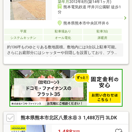
築年月
2012年8月(築14年1ヶ月)
熊本電気鉄道 坪井川公園駅 徒歩1
分
熊本県熊本市中央区坪井６
平屋
駐車場あり
駐車3台
システムキッチン
オール電化
床暖房
約136坪ものゆとりある敷地面積。敷地内には3台以上駐車可能。
さらにお庭部分にはシャッターや目隠しを設置しており、プライ
バシーにも配慮された安心感のある空間です。間取りは
3SSLDK。室内設備も充実しており、床暖房をはじめ、備え付け
テレビボード・食器棚・自動昇降式キッチン吊戸棚など、ワンラ
ンク上の設備仕様が暮らしを快適に彩ります。さらにオール電化
仕様のため、光熱費管理もシンプル♪
熊本県熊本市北区八景水谷３ 1,488万円 3LDK
1,488