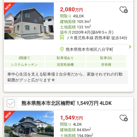
2,080
万円
間取り
4SLDK
2
建物面積
105.3m
2
土地面積
133.1m
築年月
2020年4月(築6年5ヶ月)
ＪＲ鹿児島本線 西熊本駅 徒歩34分
熊本県熊本市南区八分字町
2階建て
駐車場あり
駐車2台
システムキッチン
浴室乾燥機
所有権
車中心生活を支える駐車場２台分有だから、家族それぞれの行動
範囲がグッと広がります☆
熊本県熊本市北区楠野町 1,549万円 4LDK
1,549
万円
間取り
4LDK
2
建物面積
84.83m
2
土地面積
194.59m