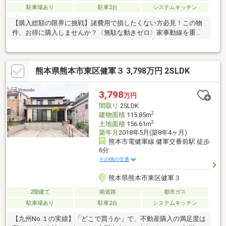
駐車場あり
駐車2台
システムキッチン
【購入総額の限界に挑戦】諸費用で損したくない方必見！この物
件、お得に購入しませんか？〈無駄な動きゼロ〉家事動線を重視
した間取りで家事がサクサク進みます〈収納充実〉家中すっきり
整う。お部屋が広く使えて、片付けも楽しくなる。〈複層ガラ
ス〉断熱性＋防音。快適な生活を守る窓ガラスです。結露も抑え
熊本県熊本市東区健軍３ 3,798万円 2SLDK
てお掃除楽々♪〈健軍小学校まで徒歩１２分〉通学路が短いから、
低学年のお子様も安心です。【内覧ツアー】 熊本県全域の気にな
る物件を全て弊社でまとめてご内覧いただけます水曜日や１８時
3,798
万円
以降、お仕事終わりの内覧も柔軟に対応！物件選びからお引渡し
間取り
2SLDK
まで『ハウスドゥ熊本桜町』が全力でサポートします
2
建物面積
115.85m
2
土地面積
156.61m
築年月
2018年5月(築8年4ヶ月)
熊本市電健軍線 健軍交番前駅 徒歩
6分
その他の交通
熊本県熊本市東区健軍３
2階建て
南道路
都市ガス
駐車場あり
駐車2台
システムキッチン
【九州No.１の実績】「どこで買うか」で、不動産購入の満足度は