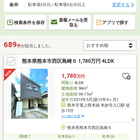
条件
変更する
駐車場2台分／駐車場3台分以上
新着メールを受
検索条件を保存
アプリで探す
取る
689
件
が該当しました。
熊本県熊本市西区島崎６ 1,780万円 4LDK
1,780
万円
間取り
4LDK
2
建物面積
96m
2
土地面積
99.17m
築年月
2013年5月(築13年4ヶ月)
熊本市電上熊本線 本妙寺入口駅 徒
歩13分
その他の交通
熊本県熊本市西区島崎６
2階建て
駐車場あり
駐車2台