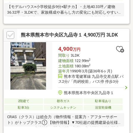
【モデルハウス×小学校徒歩9分×駅チカ】・土地40.33坪／建物
36.32坪・3LDKで、家族構成や暮らし方の変化にも対応しやすい
間取り・駐車2台可（インナーガレージ）・健軍小学校徒歩9分／
湖東中学校徒歩2分・健軍校前駅まで徒歩5分の立地・通勤、通学
の負担を減らす好立地・車の乗り降り、荷物の運び入れがスムー
熊本県熊本市中央区九品寺１ 4,900万円 3LDK
ズな「インナーガレージ」・多様な使い方ができる「ワークスペ
ース」
4,900
万円
間取り
3LDK
2
建物面積
122.99m
2
土地面積
180.08m
築年月
1990年3月(築36年6ヶ月)
熊本市電健軍線 九品寺交差点駅 バ
ス2分/「尚絅校前」バス停 停歩3分
熊本県熊本市中央区九品寺１
2階建て
都市ガス
駐車場あり
駐車3台
システムキッチン
浴室乾燥機
CRAS（クラス）は総合力（物件情報・提案力・アフターサポー
ト）がトップクラス① 【物件情報】▼70社超の提携建築会社様
モデルハウスや土地情報▼関連会社の新着・未公開物件情報関連