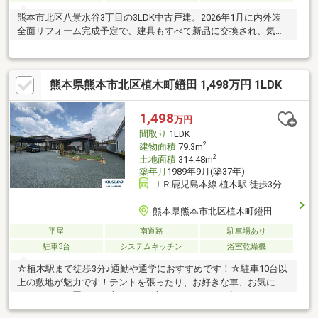
熊本市北区八景水谷3丁目の3LDK中古戸建。2026年1月に内外装
全面リフォーム完成予定で、建具もすべて新品に交換され、気持
ちよく新生活をスタートできます。駐車場は2台分確保されてお
り、ご家族でのお車利用にも安心。使い勝手の良い3LDKの間取り
で、ファミリー層にもおすすめです。最寄り駅まで徒歩約3分の好
熊本県熊本市北区植木町鐙田 1,498万円 1LDK
立地で、通勤・通学にも便利な住環境が魅力の一邸です。是非一
度現地をご覧ください！
1,498
万円
間取り
1LDK
2
建物面積
79.3m
2
土地面積
314.48m
築年月
1989年9月(築37年)
ＪＲ鹿児島本線 植木駅 徒歩3分
熊本県熊本市北区植木町鐙田
平屋
南道路
駐車場あり
駐車3台
システムキッチン
浴室乾燥機
☆植木駅まで徒歩3分♪通勤や通学におすすめです！☆駐車10台以
上の敷地が魅力です！テントを張ったり、お好きな車、お気に入
りのバイクを置きたい方など…お庭でしたいことが広がりますね
♪☆熊本西環状道路に乗るのに車で9分！熊本駅方面へのアクセス