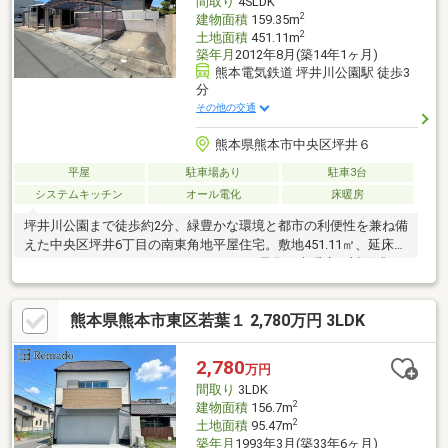
間取り
4SLDK
2
建物面積
159.35m
2
土地面積
451.11m
築年月
2012年8月(築14年1ヶ月)
熊本電気鉄道 坪井川公園駅 徒歩3
分
その他の交通
熊本県熊本市中央区坪井６
平屋
駐車場あり
駐車3台
システムキッチン
オール電化
床暖房
坪井川公園まで徒歩約2分、緑豊かな環境と都市の利便性を兼ね備
えた中央区坪井6丁目の南東角地平屋住宅。敷地451.11㎡、延床
159.35㎡のゆとりある3SLDKで、オール電化・床暖房・対面式キ
ッチン・WICなど快適設備も充実。水害対策構造や電動シャッタ
ーで安心感も高く、並列2～3台駐車可能。黒髪小・竜南中エリア
熊本県熊本市東区若葉１ 2,780万円 3LDK
の子育て世帯にもおすすめの一邸です。
2,780
万円
間取り
3LDK
2
建物面積
156.7m
2
土地面積
95.47m
築年月
1993年3月(築33年6ヶ月)