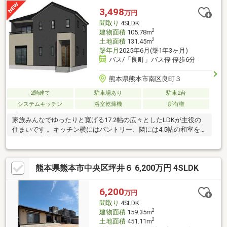
次消費エネルギー６○断熱等級５○フラット３５・Ｓ適合証明書
3,498
万円
間取り
4SLDK
2
建物面積
105.78m
2
土地面積
131.45m
築年月
2025年6月(築1年3ヶ月)
バス/「良町」バス停 停歩6分
熊本県熊本市南区良町３
2階建て
駐車場あり
駐車2台
システムキッチン
浴室乾燥機
所有権
家族みんなでゆったりと寛げる17.2帖の広々としたLDKが主役の
住まいです 。キッチン横にはパントリー、隣には4.5帖の和室を配
し家事や育児に便利な動線を確保しています 。2階の居室には2カ
所のウォークインクローゼットに加え、ホールから使えるファミ
リークロークを完備しており収納力も豊富 。カースペースは並列
熊本県熊本市中央区坪井６ 6,200万円 4SLDK
で車2台を無理なく駐車可能です 。【充実の設備・仕様】 高断熱
Low‐Ｅ複層ガラス／システムキッチン／浄水器一体型水栓シャワ
ー／シャンプードレッサー／食器洗い乾燥機／電動シャッター／
6,200
万円
浴室乾燥機 など実際に見て触れて体感してみませんか？
間取り
4SLDK
2
建物面積
159.35m
2
土地面積
451.11m