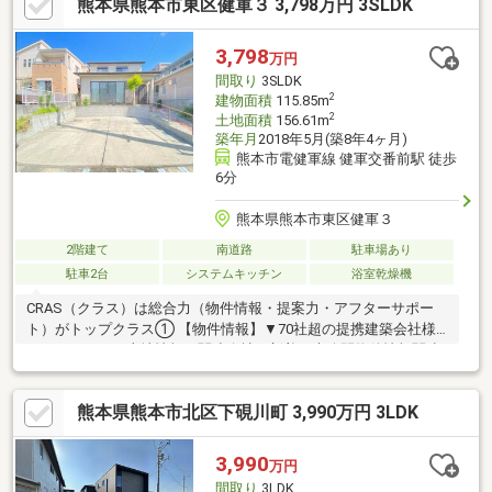
熊本県熊本市東区健軍３ 3,798万円 3SLDK
3,798
万円
間取り
3SLDK
2
建物面積
115.85m
2
土地面積
156.61m
築年月
2018年5月(築8年4ヶ月)
熊本市電健軍線 健軍交番前駅 徒歩
6分
熊本県熊本市東区健軍３
2階建て
南道路
駐車場あり
駐車2台
システムキッチン
浴室乾燥機
CRAS（クラス）は総合力（物件情報・提案力・アフターサポー
ト）がトップクラス① 【物件情報】▼70社超の提携建築会社様
モデルハウスや土地情報▼関連会社の新着・未公開物件情報関連
会社にグッドバイバイやいえコレ等② 【提案力】▼住宅ローン
提携金融機関が多数▼後悔しないためのライフプランシミュレー
熊本県熊本市北区下硯川町 3,990万円 3LDK
ション家計の見直しのプロのFPが在籍③ 【アフターサポート】
▼税金面等のアドバイス資金贈与や住宅ローン控除等▼お引渡し
後の対応お引渡し後のリフォームもお任せ！将来的な売却・賃貸
3,990
万円
等の運用をサポート！
間取り
3LDK