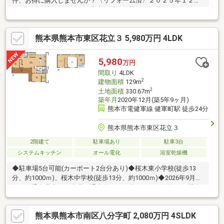
件、お得に購入しませんか？〈リフォーム済〉２０２５年１２月
リフォーム済。リフォーム内容は以下に詳しく記載しておりま
す。〈周辺環境良好〉便利な街で心地よく。毎日のお買い物や通
学がスムーズで安心。〈暖かな陽が差し込むリビング〉大きな窓
熊本県熊本市東区花立３ 5,980万円 4LDK
はリビングの主役。部屋も広く感じさせてくれます。〈スーパー
まで徒歩７分〉もう買い忘れも怖くない！【内覧ツアー】 熊本県
全域の気になる物件を全て弊社でまとめてご内覧いただけます水
5,980
万円
曜日や１８時以降、お仕事終わりの内覧も柔軟に対応！物件選び
間取り
4LDK
からお引渡しまで『ハウスドゥ熊本桜町』が全力でサポートしま
2
建物面積
129m
す
2
土地面積
330.67m
築年月
2020年12月(築5年9ヶ月)
熊本市電健軍線 健軍町駅 徒歩24分
熊本県熊本市東区花立３
2階建て
駐車場あり
駐車3台
システムキッチン
オール電化
浴室乾燥機
◆駐車場5台可能(カーポート2台分あり)◆桜木東小学校(徒歩13
分、約1000ｍ)、桜木中学校(徒歩13分、約1000ｍ)◆2026年9月下
旬頃の退去予定。ご内見は退去後から可能です！お気軽にお問合
せ下さいませ♪
熊本県熊本市南区八分字町 2,080万円 4SLDK