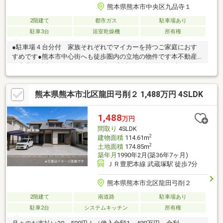
熊本県熊本市中央区九品寺１
2階建て
都市ガス
駐車場あり
駐車3台
浴室乾燥機
所有権
●駐車場４台分付 家族それぞれでマイカーを持つご家庭におす
すめです●熊本市中心街へも徒歩圏内の立地の物件です本不動産
は商業地域内となっており、将来住宅以外の活用用途も考えられ
る資産価値の高い物件です。現在空家となっている関係で、４台
の駐車スペースををそれぞれ月額１万円で賃貸契約中となってお
熊本県熊本市北区龍田弓削２ 1,488万円 4SLDK
りますが、全て解約し自家用とすることも可能ですし、使わない
スペースはそのまま賃貸契約を引き継ぎ、賃料を得ることも可能
です。
1,488
万円
間取り
4SLDK
2
建物面積
114.61m
2
土地面積
174.85m
築年月
1990年2月(築36年7ヶ月)
ＪＲ豊肥本線 武蔵塚駅 徒歩7分
熊本県熊本市北区龍田弓削２
2階建て
南道路
駐車場あり
駐車2台
システムキッチン
所有権