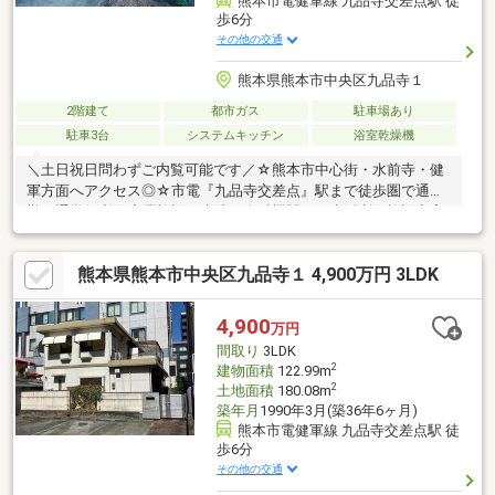
熊本市電健軍線 九品寺交差点駅 徒
歩6分
その他の交通
熊本県熊本市中央区九品寺１
2階建て
都市ガス
駐車場あり
駐車3台
システムキッチン
浴室乾燥機
＼土日祝日問わずご内覧可能です／☆熊本市中心街・水前寺・健
軍方面へアクセス◎☆市電『九品寺交差点』駅まで徒歩圏で通
勤・通学便利☆商業施設・病院・金融機関など生活利便施設充実
♪☆人気の白川小学校・白川中学校！ご相談／ご内覧は土日祝日
問わず平日も随時受付中♪女性スタッフも在籍中です！☆キッズ
熊本県熊本市中央区九品寺１ 4,900万円 3LDK
スペース有の店内☆土日のご相談・ご内覧可能です。お子様との
ご来店でもキッズスペースがございますのでご安心してご来店く
ださい♪□お気軽にお問い合わせください♪TEL：096-206-1230
4,900
万円
間取り
3LDK
2
建物面積
122.99m
2
土地面積
180.08m
築年月
1990年3月(築36年6ヶ月)
熊本市電健軍線 九品寺交差点駅 徒
歩6分
その他の交通