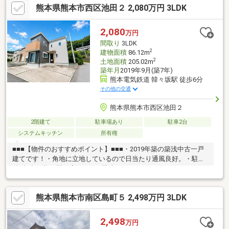
熊本県熊本市西区池田２ 2,080万円 3LDK
ション家計の見直しのプロのFPが在籍③ 【アフターサポート】
▼税金面等のアドバイス資金贈与や住宅ローン控除等▼お引渡し
後の対応お引渡し後のリフォームもお任せ！将来的な売却・賃貸
2,080
万円
等の運用をサポート！
間取り
3LDK
2
建物面積
86.12m
2
土地面積
205.02m
築年月
2019年9月(築7年)
熊本電気鉄道 韓々坂駅 徒歩6分
その他の交通
熊本県熊本市西区池田２
2階建て
駐車場あり
駐車2台
システムキッチン
所有権
■■■【物件のおすすめポイント】■■■・2019年築の築浅中古一戸
建てです！・角地に立地しているので日当たり通風良好。・駐車
並列2台可能！間口広々のため駐車しやすいです。・パントリーや
各部屋収納充実しています。収納に困りません。・南面バルコニ
ーで日当たり良好です！■■■【立地・周辺環境】■■■・電気鉄道
熊本県熊本市南区島町５ 2,498万円 3LDK
「韓々坂」駅まで徒歩約6分と通勤通学に便利！・池田小学校まで
徒歩約6分、井芹中学校まで徒歩約13分、報徳保育園まで徒歩約9
分と教育施設が近くお子様に安心。・メガセンタートライアルま
2,498
万円
で徒歩約8分、セブンイレブンまで徒歩約8分、ドラッグストアコ