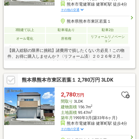
熊本市電健軍線 健軍町駅 徒歩4分
その他の交通
熊本県熊本市東区若葉１
3階建て以上
駐車場あり
駐車2台
リフォームリノベーシ
オール電化
所有権
ョン
【購入総額の限界に挑戦】諸費用で損したくない方必見！この物
件、お得に購入しませんか？〈リフォーム済〉２０２６年２月リ
フォーム済。リフォーム内容は以下に詳しく記載しております
〈健軍町駅から徒歩４分〉駅から徒歩圏内で生活にゆとりを。将
来の資産価値にも期待〈スーパーまで徒歩２分〉急な来客や、深
熊本県熊本市東区若葉１ 2,780万円 3LDK
夜の「困った」もすぐ解決〈周辺環境良好〉便利な街で心地よ
く。毎日のお買い物や通学がスムーズで安心【内覧ツアー】 熊本
県全域の気になる物件を全て弊社でまとめてご内覧いただけます
2,780
万円
水曜日や１８時以降、お仕事終わりの内覧も柔軟に対応！物件選
間取り
3LDK
びからお引渡しまで『ハウスドゥ熊本桜町』が全力でサポートし
2
建物面積
156.7m
ます
2
土地面積
95.47m
築年月
1993年3月(築33年6ヶ月)
熊本市電健軍線 健軍町駅 徒歩4分
その他の交通