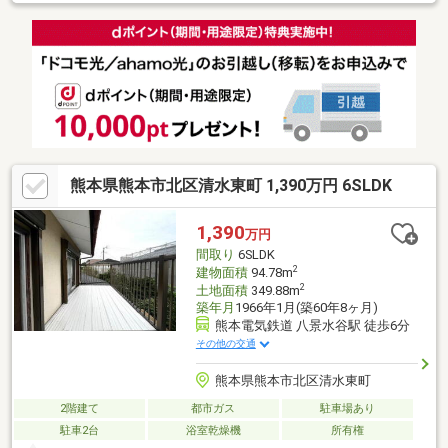
会社にグッドバイバイやいえコレ等② 【提案力】▼住宅ローン
提携金融機関が多数▼後悔しないためのライフプランシミュレー
ション家計の見直しのプロのFPが在籍③ 【アフターサポート】
▼税金面等のアドバイス資金贈与や住宅ローン控除等▼お引渡し
後の対応お引渡し後のリフォームもお任せ！将来的な売却・賃貸
等の運用をサポート！
熊本県熊本市北区清水東町 1,390万円 6SLDK
1,390
万円
間取り
6SLDK
2
建物面積
94.78m
2
土地面積
349.88m
築年月
1966年1月(築60年8ヶ月)
熊本電気鉄道 八景水谷駅 徒歩6分
その他の交通
熊本県熊本市北区清水東町
2階建て
都市ガス
駐車場あり
駐車2台
浴室乾燥機
所有権