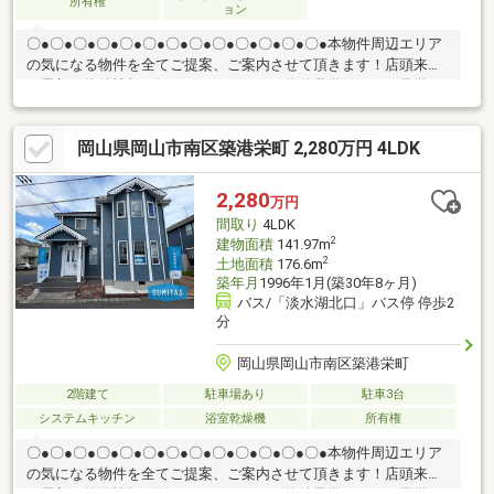
所有権
ョン
〇●〇●〇●〇●〇●〇●〇●〇●〇●〇●〇●〇●〇●本物件周辺エリア
の気になる物件を全てご提案、ご案内させて頂きます！店頭来店
で最新の物件情報を知りたい！まとめて物件見学ができる見学ツ
アーは【その場で確定！ 見学予約する（無料）からご予約下さ
い】〇●〇●〇●〇●〇●〇●〇●〇●〇●〇●〇●〇●〇●●2026年5月リ
岡山県岡山市南区築港栄町 2,280万円 4LDK
フォーム済み♪（外壁・室内クロス張替）●駐車3台可能♪（車種に
よる）●内覧可能です♪詳細はお気軽にお問合せください。他にも
「これはどんな物件？」「住所が知りたい」など、お気兼ねなく
2,280
万円
お問い合わせください。物件ごとではなく、お客様ごとに担当者
間取り
4LDK
がサポートさせていただきます
2
建物面積
141.97m
2
土地面積
176.6m
築年月
1996年1月(築30年8ヶ月)
バス/「淡水湖北口」バス停 停歩2
分
岡山県岡山市南区築港栄町
2階建て
駐車場あり
駐車3台
システムキッチン
浴室乾燥機
所有権
〇●〇●〇●〇●〇●〇●〇●〇●〇●〇●〇●〇●〇●本物件周辺エリア
の気になる物件を全てご提案、ご案内させて頂きます！店頭来店