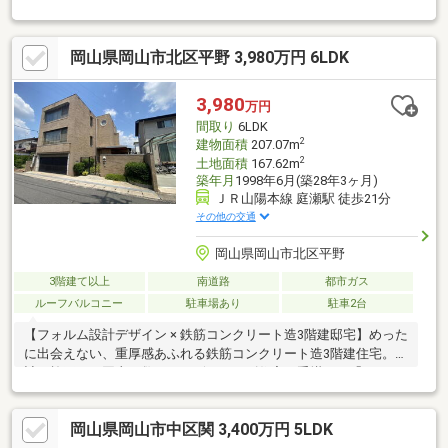
で最新の物件情報を知りたい！まとめて物件見学ができる見学ツ
アーは【その場で確定！ 見学予約する（無料）からご予約下さ
い】〇●〇●〇●〇●〇●〇●〇●〇●〇●〇●〇●〇●〇●●本日の内覧
岡山県岡山市北区平野 3,980万円 6LDK
可能です！お気軽にお問い合わせください。●2026年3月リフォー
ム済み♪●駐車3台可能！他にも「これはどんな物件？」「住所が
知りたい」など、お気兼ねなくお問い合わせください。物件ごと
3,980
万円
ではなく、お客様ごとに担当者がサポートさせていただきます。
間取り
6LDK
2
建物面積
207.07m
2
土地面積
167.62m
築年月
1998年6月(築28年3ヶ月)
ＪＲ山陽本線 庭瀬駅 徒歩21分
その他の交通
岡山県岡山市北区平野
3階建て以上
南道路
都市ガス
ルーフバルコニー
駐車場あり
駐車2台
【フォルム設計デザイン × 鉄筋コンクリート造3階建邸宅】めった
に出会えない、重厚感あふれる鉄筋コンクリート造3階建住宅。設
計・施工は、岡山で数々のデザイナーズ住宅を手掛ける「フォル
ム設計」。洗練された外観デザインと、細部までこだわり抜かれ
た上質な住空間が魅力です。広々とした空間設計と高い耐久性を
岡山県岡山市中区関 3,400万円 5LDK
兼ね備えたRC住宅は、長く安心して暮らしたい方におすすめ。住