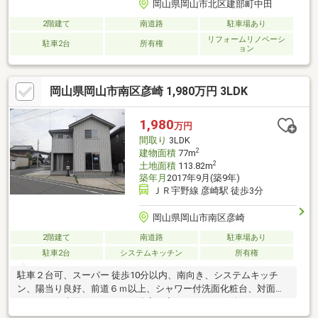
岡山県岡山市北区建部町中田
2階建て
南道路
駐車場あり
リフォームリノベーシ
駐車2台
所有権
ョン
岡山県岡山市南区彦崎 1,980万円 3LDK
1,980
万円
間取り
3LDK
2
建物面積
77m
2
土地面積
113.82m
築年月
2017年9月(築9年)
ＪＲ宇野線 彦崎駅 徒歩3分
岡山県岡山市南区彦崎
2階建て
南道路
駐車場あり
駐車2台
システムキッチン
所有権
駐車２台可、スーパー 徒歩10分以内、南向き、システムキッチ
ン、陽当り良好、前道６ｍ以上、シャワー付洗面化粧台、対面式
キッチン、南面バルコニー、浴室に窓、ＴＶモニタ付インターホ
ン、通風良好、平坦地※弊社HPも必ずご覧ください。 物件によ