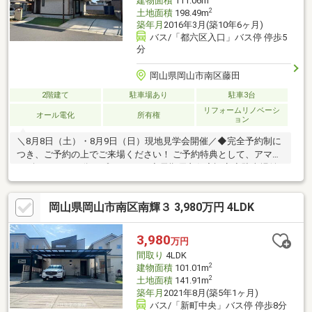
建物面積
111.06m
2
土地面積
198.49m
築年月
2016年3月(築10年6ヶ月)
バス/「都六区入口」バス停 停歩5
分
岡山県岡山市南区藤田
2階建て
駐車場あり
駐車3台
リフォームリノベーシ
オール電化
所有権
ョン
＼8月8日（土）・8月9日（日）現地見学会開催／◆完全予約制に
つき、ご予約の上でご来場ください！ ご予約特典として、アマゾ
ンギフト3000円分をプレゼント♪◇長期優良住宅認定◇駐車場並
列3台可能◇太陽光発電システム4.83ｋｗ＋蓄電池搭載◇収納スペ
ース充実◇リフォーム内容：トイレ〈1・2階〉・食器洗浄乾燥
岡山県岡山市南区南輝３ 3,980万円 4LDK
機・畳交換、クロス・クッションフロア張替え、防蟻処理■延長
敷地あり（1084番17・公衆用道路：54㎡）《住宅ローンシュミレ
ーション》例）借入3680万円 中国銀行 全期間固定
3,980
万円
（2.95％） 期間35年の場合◎月々140599円※購入・借入には別
間取り
4LDK
途諸費用が必要です※上記は8月時金利です
2
建物面積
101.01m
2
土地面積
141.91m
築年月
2021年8月(築5年1ヶ月)
バス/「新町中央」バス停 停歩8分