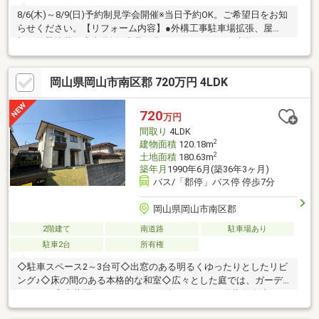
8/6(木)～8/9(日)予約制見学会開催※当日予約OK。ご希望日をお知
らせください。【リフォーム内容】●外構工事駐車場拡張、屋
根・外壁塗装、庭木伐採●内装工事システムキッチン交換、ユニ
ットバス交換、温水洗浄便座トイレ交換、洗面化粧台交換、玄関
扉交換、フローリング上張り、クロス張替え、クッションフロア
岡山県岡山市南区郡 720万円 4LDK
張替え、建具交換、クローゼット交換、シューズボックス交換、
インターホン設置、火災警報器設置、照明LED交換、クリーニン
グ【おすすめポイント】・雨漏り、構造上主要な部分の欠陥や・
720
万円
腐食、給排水管の故障や漏水についてお引渡しより２年間保証・
間取り
4LDK
シロアリ防除工事施工後5年
2
建物面積
120.18m
2
土地面積
180.63m
築年月
1990年6月(築36年3ヶ月)
バス/「郡停」バス停 停歩7分
岡山県岡山市南区郡
2階建て
南道路
駐車場あり
駐車2台
所有権
◇駐車スペース2～3台可◇出窓のある明るくゆったりとしたリビ
ング♪◇床の間のある本格的な和室◇広々とした庭では、ガーデ
ニングや家庭菜園、バーベキューも楽しめます♪※現状有姿渡し※
売主不適合責任免責