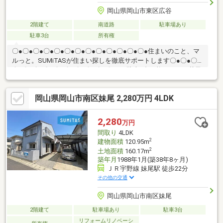
岡山県岡山市東区広谷
2階建て
南道路
駐車場あり
駐車3台
所有権
〇●〇●〇●〇●〇●〇●〇●〇●〇●〇●〇●〇●〇●住まいのこと、マ
ルっと。SUMiTASが住まい探しを徹底サポートします〇●〇●〇●
〇●〇●〇●〇●〇●〇●〇●〇●〇●〇●――駐車3台可能です♪――芥子
山小学校まで徒歩13分♪【リフォーム内容】 コンロ新品、室内
クリーニング、給湯器交換他にも「これはどんな物件？」「住所
岡山県岡山市南区妹尾 2,280万円 4LDK
が知りたい」など、お気兼ねなくお問い合わせください。物件ご
とではなく、お客様ごとに担当者がサポートさせていただきま
す。
2,280
万円
間取り
4LDK
2
建物面積
120.95m
2
土地面積
160.17m
築年月
1988年1月(築38年8ヶ月)
ＪＲ宇野線 妹尾駅 徒歩22分
その他の交通
岡山県岡山市南区妹尾
2階建て
駐車場あり
駐車3台
リフォームリノベーシ