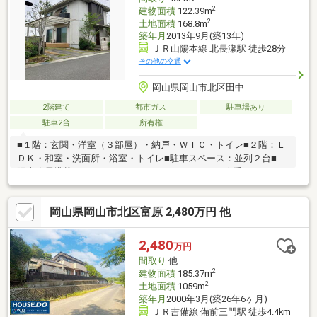
2
建物面積
122.39m
2
土地面積
168.8m
築年月
2013年9月(築13年)
ＪＲ山陽本線 北長瀬駅 徒歩28分
その他の交通
岡山県岡山市北区田中
2階建て
都市ガス
駐車場あり
駐車2台
所有権
■１階：玄関・洋室（３部屋）・納戸・ＷＩＣ・トイレ■２階：Ｌ
ＤＫ・和室・洗面所・浴室・トイレ■駐車スペース：並列２台■太
陽光発電搭載：３．５KW＼スムストックとは？／大手ハウスメー
カー10社で共通の基準を満たすものを「スムストック住宅」と認
定①「新耐震基準」レベルの耐震性保持②スムストック住宅販
岡山県岡山市北区富原 2,480万円 他
売士が明確な基準で適正評価③新築時～現在に至るまでの住宅履
歴（点検・補修）を管理・蓄積④５０年以上のメンテナンスプロ
グラムに対応。住宅購入後もそのまま引き継ぐことが可能
2,480
万円
間取り
他
2
建物面積
185.37m
2
土地面積
1059m
築年月
2000年3月(築26年6ヶ月)
ＪＲ吉備線 備前三門駅 徒歩4.4km