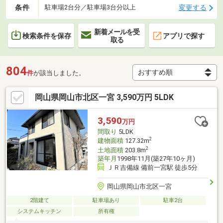
条件
変更する
駐車場2台分／駐車場3台分以上
新着メールを受
検索条件を保存
アプリで探す
取る
804
件
が該当しました。
岡山県岡山市北区一宮 3,590万円 5LDK
3,590
万円
間取り
5LDK
2
建物面積
127.32m
2
土地面積
203.8m
築年月
1998年11月(築27年10ヶ月)
ＪＲ吉備線 備前一宮駅 徒歩5分
岡山県岡山市北区一宮
2階建て
駐車場あり
駐車2台
システムキッチン
所有権