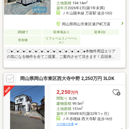
2
土地面積
194.14m
築年月
2026年2月(築1年未満)
ＪＲ山陽本線 万富駅 徒歩10分
岡山県岡山市東区瀬戸町万富
2階建て
駐車場あり
駐車2台
リフォームリノベーシ
所有権
ョン
〇●〇●〇●〇●〇●〇●〇●〇●〇●〇●〇●〇●〇●本物件周辺エリア
の気になる物件を全てご提案、ご案内させて頂きます！店頭来店
で最新の物件情報を知りたい！まとめて物件見学ができる見学ツ
アーは【その場で確定！ 見学予約する（無料）からご予約下さ
い】〇●〇●〇●〇●〇●〇●〇●〇●〇●〇●〇●〇●〇●●2026年2月リ
岡山県岡山市東区西大寺中野 2,250万円 3LDK
フォーム完成●駐車2台可能♪●本日の内覧可能です！お気軽にお問
い合わせください。他にも「これはどんな物件？」「住所が知り
たい」など、お気兼ねなくお問い合わせください。物件ごとでは
2,250
万円
なく、お客様ごとに担当者がサポートさせていただきます。
間取り
3LDK
2
建物面積
99.5m
2
土地面積
151m
築年月
1994年8月(築32年1ヶ月)
ＪＲ赤穂線 西大寺駅 徒歩16分
その他の交通