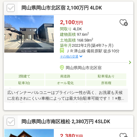
蘇らせます。物件購入費用とリノベ工事費用を一緒にローンで組
岡山県岡山市北区宿 2,100万円 4LDK
む提案も可能です。3Dモデリングでリフォームの完成予想図を立
体的に表現。購入・買い替え・購入+リノベーションなど、お気
軽にご相談ください！お問い合わせは【086-250-9005】または資
2,100
万円
料請求・来場予約ボタンから。
間取り
4LDK
* *☆* *☆* *☆* *☆*
2
建物面積
97.6m
2
土地面積
168.58m
築年月
2022年2月(築4年7ヶ月)
ＪＲ津山線 備前原駅 徒歩10分
その他の交通
岡山県岡山市北区宿
2階建て
南道路
駐車場あり
駐車3台
オール電化
所有権
広いインナーバルコニーはプライバシー性が高く、お洗濯も天候
に左右されにくい♪車種によっては最大5台駐車可能です！！※敷
地内に電柱がございます。当社は不動産の購入からリノベーショ
ンまでワンストップでサポートいたします。高い技術力とデザイ
ン力で失敗しないリフォームを実現。中古物件をリノベ・リフォ
岡山県岡山市南区植松 2,380万円 4SLDK
ームで蘇らせます。物件購入費用とリノベ工事費用を一緒にロー
ンで組む提案も可能です。3Dモデリングでリフォームの完成予想
図を立体的に表現。購入・買い替え・購入+リノベーションな
2,380
万円