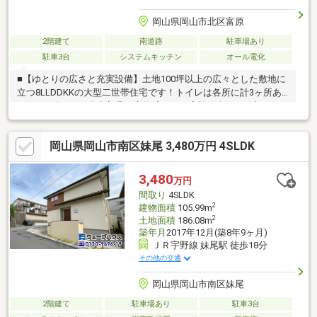
岡山県岡山市北区富原
2階建て
南道路
駐車場あり
駐車3台
システムキッチン
オール電化
■【ゆとりの広さと充実設備】土地100坪以上の広々とした敷地に
立つ8LLDDKKの大型二世帯住宅です！トイレは各所に計3ヶ所あ
り、2026年7月に全台新品へ交換済み！ご家族が多くても朝の混
雑とは無縁！■【使い勝手の良い水回り】お掃除がしやすくお料
理もはかどる3口IH付きのシステムキッチンを採用◎ご家族みんな
岡山県岡山市南区妹尾 3,480万円 4SLDK
で囲む毎日の食卓を、より楽しく快適に彩ります♪■【快適な駐車
スペースと外回り】車10台が駐車可能でカーポートとサイクルポ
ートを完備！2020年には外壁裏側のサイディング張替え済みで
3,480
万円
す。岡山バイパスへのアクセスも良好で毎日の通勤や休日のお出
間取り
4SLDK
かけにも便利な立地です！
2
建物面積
105.99m
2
土地面積
186.08m
築年月
2017年12月(築8年9ヶ月)
ＪＲ宇野線 妹尾駅 徒歩18分
その他の交通
岡山県岡山市南区妹尾
2階建て
駐車場あり
駐車3台