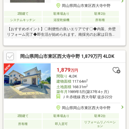
岡山県岡山市東区西大寺中野
2階建て
駐車場あり
駐車2台
システムキッチン
浴室乾燥機
所有権
【おすすめポイント】〇利便性の良いエリアです〇◆内装、外壁
リフォーム完了◆即生活が始められます。南採光のお家は日当た
り良好♪内装（床、壁）水回りリフォーム済♪・駐車は2～３台可
能（車種による）・南向きバルコニーで日当たり良好【周辺環
境】・西大寺小学校まで徒歩約4分・天満屋ハピーズ西大寺店まで
岡山県岡山市東区西大寺中野 1,879万円 4LDK
徒歩約12分・林病院まで徒歩約6分〇お問い合わせ〇見学希望、
詳細気になる方は下記まで♪ばんな不動産 086-201-3488
1,879
万円
間取り
4LDK
2
建物面積
117.64m
2
土地面積
168.31m
築年月
1989年5月(築37年4ヶ月)
ＪＲ赤穂線 西大寺駅 徒歩22分
岡山県岡山市東区西大寺中野
2階建て
駐車場あり
駐車2台
リフォームリノベーシ
所有権
即入居可
ョン