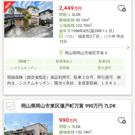
案。住宅ローンが初めての方でもお気軽にご相談ください【周辺
2,449
万円
施設】・第二藤田小学校1500ｍ（徒歩19分）・藤田中学校2900ｍ
間取り
3LDK
（自転車12分
2
建物面積
95.13m
2
土地面積
122.73m
築年月
1998年8月(築28年1ヶ月)
バス/「福富西2丁目」バス停 停歩
12分
岡山県岡山市南区芳泉４
2階建て
駐車場あり
駐車2台
システムキッチン
所有権
即入居可
瑕疵保険（国交省指定）保証利用可、駐車２台可、即引渡可、南
向き、システムキッチン、陽当り良好、全居室収納、ＬＤＫ１５
畳以上、シャワー付洗面化粧台、浴室１坪以上、南面バルコニ
ー、温水洗浄便座、浴室に窓、ＴＶモニタ付インターホン、通風
良好※弊社HPも必ずご覧ください。 物件によって各種サービス
岡山県岡山市東区瀬戸町万富 990万円 7LDK
等お得な情報がございます！！※不動産及び不動産取引に関すご
質問等は、お気軽にご連絡下さい。 また資金計画や住宅ローン
等のご相談もお待ちしております。 お客様一人一人の住まい探
990
万円
しを、ご希望に沿った形でお手伝い致します！！
間取り
7LDK
2
建物面積
152.74m