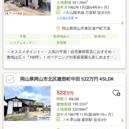
2
土地面積
531.26m
築年月
1962年1月(築64年8ヶ月)
ＪＲ山陽本線 万富駅 徒歩2分
その他の交通
岡山県岡山市東区瀬戸町万富
平屋
駐車場あり
駐車3台
システムキッチン
所有権
～オススメポイント～・人気の平屋！自宅兼喫茶店におすすめ・
敷地は広々『160坪』！ガーデニングや家庭菜園も楽しめます・
駐車約6台以上可！来客や多台数所有でも安心・南向き！陽当たり
で明るい住まい ～周辺環境～・『千種小』徒歩10分！お子様も安
心な通学距離・『JR万富駅』徒歩2分！通勤・通学にも便利な立
岡山県岡山市北区建部町中田 522万円 4SLDK
地※築年数不詳(順次増築をされているため、詳細不明)※
522
万円
間取り
4SLDK
2
建物面積
193.22m
2
土地面積
320.66m
築年月
1967年11月(築58年10ヶ月)
ＪＲ津山線 建部駅 徒歩3分