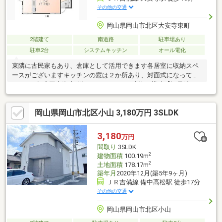
その他の交通
岡山県岡山市北区大安寺東町
2階建て
南道路
駐車場あり
駐車2台
システムキッチン
オール電化
東隣に古民家もあり、倉庫として活用できます各居室に収納スペ
ースがございますキッチンの窓は２か所あり、対面式になってま
す。※R7年度固定資産税額：148，948円※建物：構造【軽量鉄
骨・木造かわら・亜鉛メッキ鋼板ぶき2階建】築年数：昭和48年
月日不詳※宅地2筆：705.2㎡（527.32㎡・177.88㎡）公衆用道路4
岡山県岡山市北区小山 3,180万円 3SLDK
筆：277㎡(持分あり) 山林1筆：169㎡* *☆* *弊社は岡山を中
心に、不動産総合事業として、売買・賃貸・管理と幅広くお客様
にサービスをお届けしております！お客様の物件探しをしっかり
3,180
万円
サポートさせて頂きます。☆* *
間取り
3SLDK
2
建物面積
100.19m
2
土地面積
178.17m
築年月
2020年12月(築5年9ヶ月)
ＪＲ吉備線 備中高松駅 徒歩17分
その他の交通
岡山県岡山市北区小山