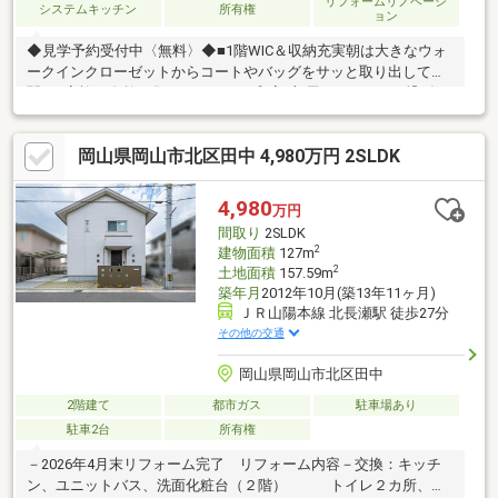
リフォームリノベーシ
システムキッチン
所有権
ョン
◆見学予約受付中〈無料〉◆■1階WIC＆収納充実朝は大きなウォ
ークインクローゼットからコートやバッグをサッと取り出して玄
関へ■家族が自然と集まるLDKDK・和室1部屋をLDKとして繋げ、
LDKに。キッチンからリビング・ダイニングを見渡せるレイアウ
ト■フルリフォームで快適生活キッチン・お風呂・洗面台・トイ
岡山県岡山市北区田中 4,980万円 2SLDK
レも新品仕様で、入居後すぐに快適な暮らしをスタート■駐車3台
分の安心駐車は2台＋離れに1台分。来客用や将来お子様が車を持
った時にも安心♪■仲介費無料初期費用を抑えられるので、賢くマ
4,980
万円
イホーム購入を検討できます＾＾※司法書士指定あり
間取り
2SLDK
2
建物面積
127m
2
土地面積
157.59m
築年月
2012年10月(築13年11ヶ月)
ＪＲ山陽本線 北長瀬駅 徒歩27分
その他の交通
岡山県岡山市北区田中
2階建て
都市ガス
駐車場あり
駐車2台
所有権
－2026年4月末リフォーム完了 リフォーム内容－交換：キッチ
ン、ユニットバス、洗面化粧台（２階） トイレ２カ所、照