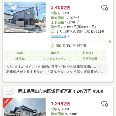
まいとしての機能性はもちろん、所有する喜びも感じられる一邸
です。まずはぜひ現地にて、その質感とスケール感をご体感くだ
3,400
万円
さい。【お問い合わせ】資料請求・ご見学予約はお気軽に086-
間取り
5LDK
230-6720までお電話ください。
2
建物面積
120.07m
2
土地面積
149.79m
築年月
2021年4月(築5年5ヶ月)
ＪＲ山陽本線 東岡山駅 徒歩22分
その他の交通
岡山県岡山市中区関
2階建て
南道路
駐車場あり
駐車2台
システムキッチン
浴室乾燥機
＼*おすすめポイントが満載の住宅*／昨今の建築費高騰により、
新築価格が上昇するなか、「築浅中古」という賢い選択肢が注目
されています。中区関に位置する本物件は、令和3年築のデザイナ
ーズ仕様。大変丁寧に使用されており、室内コンディションは良
好です。☆☆周辺施設☆☆幡多小学校まで徒歩約16分（約1250
岡山県岡山市東区瀬戸町万富 1,249万円 4SDK
ｍ）マルナカ雄町店まで徒歩約10分（約780ｍ）宇野バス・雄町
中バス停まで徒歩約9分（約700ｍ）*☆―お問合せ方法―☆*【資
料請求（無料）】のフォームをご入力いただくか、お電話の方は
1,249
万円
086-230-6720までお気軽にどうぞ♪
間取り
4SDK
2
建物面積
97.64m