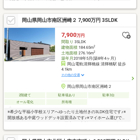
明器具、玄関収納、給湯器、畳張替：クロス（全室）、フローリ
ング上張（全室） クッションフロア張替（洗面所・トイ
レ）その他：門塀塗装、エアコン１台新設(LDK)＼物件のおすすめ
岡山県岡山市南区洲崎２ 7,900万円 3SLDK
ポイント／■2階に水回りを集約、家事動線に配慮した設計■土間
クロークやウォークスルークローゼット、納戸等収納が充実総額
4980万円（建物価格2970万円、 土地価格2010万円）
7,900
万円
間取り
3SLDK
2
建物面積
184.65m
2
土地面積
276.16m
築年月
2018年5月(築8年4ヶ月)
岡山電軌清輝橋線 清輝橋駅 徒歩
4.1km
その他の交通
岡山県岡山市南区洲崎２
2階建て
駐車場あり
駐車3台
オール電化
所有権
※希少な平福小学校エリアへゆったり土地付きの3LDK住宅です♪※
開放感ある中庭ウッドデッキ設置済みです♪※マイホーム選びで失
敗したくないかたはナベショウ岡山にご相談ください♪■リビング
26帖以上で日当たり抜群です！■駐車スペース4台以上可能です！
■車庫EV充電設置済みです！■人気の平福小学校＆福浜中学校 エ