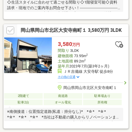
◇生活スタイルに合わせて過ごせる間取り◇1階寝室可能◇資料
請求・現地でのご案内等お問合せ下さい！----------------------------------
------------■リフォーム内容：一部間取り変更・キッチン、浴槽、ト
イレ、洗面台、給湯器、照明器具、一部建具交換 ・フロア重
張・クロス、網戸張替え・防蟻処理・外構工事・宅配ボックス付
岡山県岡山市北区大安寺南町１ 3,580万円 3LDK
ポスト設置・ハウスクリーニング他《住宅ローンシュミレーショ
ン》例）借入3590万円 中国銀行 全期間固定（2.95％） 期間
35年の場合◎月々137161円※購入・借入には別途諸費用が必要で
3,580
万円
す※上記は8月現時点の金利
間取り
3LDK
2
建物面積
73.95m
2
土地面積
89.2m
築年月
2023年7月(築3年2ヶ月)
ＪＲ吉備線 大安寺駅 徒歩8分
その他の交通
岡山県岡山市北区大安寺南町１
2階建て
南道路
駐車場あり
駐車2台
オール電化
所有権
※南側接道：位置指定道路(私道：持分なし)* *☆* *☆*
*☆* *☆* *☆* *当社は不動産の購入からリノベーションまで
ワンストップでサポートいたします。高い技術力とデザイン力で
失敗しないリフォームを実現。中古物件をリノベ・リフォームで