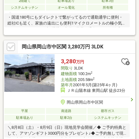
2階建て
駐車場あり
駐車3台
システムキッチン
オール電化
所有権
・国道180号にもダイレクトで繋がってるので通勤通学に便利・
総社ICも近く、家族の遠出にも便利1マイクロメートルの極小気泡
ウルトラファインバブル搭載の水道お風呂は温泉のような触感
で、洗濯物や食器洗浄では汚れが落ちやすい♪ * *☆* *☆*
*☆* *☆* *☆* *当社は不動産の購入からリノベーションまで
岡山県岡山市中区関 3,280万円 3LDK
ワンストップでサポートいたします。高い技術力とデザイン力で
失敗しないリフォームを実現。中古物件をリノベ・リフォームで
蘇らせます。物件購入費用とリノベ工事費用を一緒にローンで組
3,280
万円
む提案も可能です。お気軽にご相談ください。* *☆* *☆*
間取り
3LDK
*☆* *☆* *☆* *
2
建物面積
100.2m
2
土地面積
205.58m
築年月
2001年5月(築25年4ヶ月)
ＪＲ山陽本線 東岡山駅 徒歩23分
岡山県岡山市中区関
平屋
南道路
都市ガス
駐車場あり
駐車2台
システムキッチン
＼8月8日（土）・8月9日（日）現地見学会開催／◆ ご予約特典と
して、アマゾンギフト3000円分をプレゼント♪◆ご予約無しで現