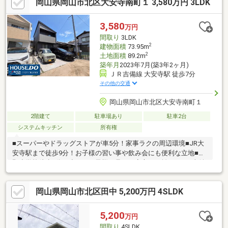
岡山県岡山市北区大安寺南町１ 3,580万円 3LDK
リアです！
3,580
万円
間取り
3LDK
2
建物面積
73.95m
2
土地面積
89.2m
築年月
2023年7月(築3年2ヶ月)
ＪＲ吉備線 大安寺駅 徒歩7分
その他の交通
岡山県岡山市北区大安寺南町１
2階建て
駐車場あり
駐車2台
システムキッチン
所有権
■スーパーやドラッグストアが車5分！家事ラクの周辺環境■JR大
安寺駅まで徒歩9分！お子様の習い事や飲み会にも便利な立地■大
野小学校徒歩7分！小さなお子様の足でも安心の距離＾＾■お車並
列2台駐車可！お互いの出勤時間を気にするストレスもなし！【オ
リジナル特典プラン】物件の資料はもちろん、家探しを進めやす
岡山県岡山市北区田中 5,200万円 4SLDK
くなる資料を無料で配布中！■ 住宅ローンの月々支払いシミュレ
ーション■ 周辺施設まるわかり「生活圏マップ」■ お家選びの不
安を解消！「購入までの流れガイド」気になることがあれば、お
5,200
万円
気軽にご相談ください♪
間取り
4SLDK