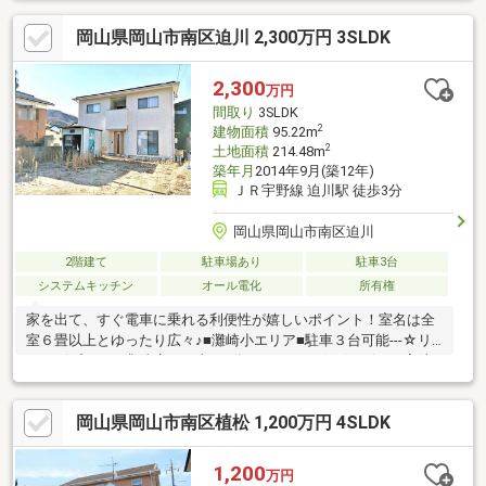
って各種サービス等お得な情報がございます！！※不動産及び不
岡山県岡山市南区迫川 2,300万円 3SLDK
動産取引に関すご質問等は、お気軽にご連絡下さい。 また資金
計画や住宅ローン等のご相談もお待ちしております。 お客様一
人一人の住まい探しを、ご希望に沿った形でお手伝い致しま
2,300
万円
す！！
間取り
3SLDK
2
建物面積
95.22m
2
土地面積
214.48m
築年月
2014年9月(築12年)
ＪＲ宇野線 迫川駅 徒歩3分
岡山県岡山市南区迫川
2階建て
駐車場あり
駐車3台
システムキッチン
オール電化
所有権
家を出て、すぐ電車に乗れる利便性が嬉しいポイント！室名は全
室６畳以上とゆったり広々♪■灘崎小エリア■駐車３台可能---☆リ
ョービプラッツ灘崎店まで車で3分（1710ｍ）☆ザグザグ西高崎
店まで車で6分（2730ｍ）☆松木内科まで徒歩7分（530ｍ）☆迫
川郵便局まで徒歩5分（350ｍ）
岡山県岡山市南区植松 1,200万円 4SLDK
1,200
万円