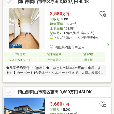
岡山県岡山市中区赤田 3,580万円 4LDK
3,580
万円
間取り
4LDK
2
建物面積
109.3m
2
土地面積
162.08m
築年月
2017年2月(築9年7ヶ月)
バス/「清水」バス停 停歩6分
岡山県岡山市中区赤田
2階建て
駐車場あり
駐車3台
システムキッチン
オール電化
所有権
◆見学予約受付中〈無料〉◆【ゆとりの駐車4台可能（車種によ
る） 】カーポート1台分＆サイクルポート付きで、大切な愛車や
自転車を雨風から守ります。【家計に優しい「太陽光発電×オール
電化」】高性能なヘルシーホーム施工で、住んでからの光熱費を
賢く抑えられる経済的な住まい。【家族みんなが片付け上手にな
岡山県岡山市南区藤田 3,680万円 4SLDK
れる家】 4LDKのゆったり間取りに、お洋服や季節モノがすっき
り収まるウォークインクローゼットを完備。まずは実際の広さ
と、心地よい室内を体感してみませんか？お気軽に見学予約をお
3,680
万円
待ちしております！Free【0800-200-2244】
間取り
4SLDK
2