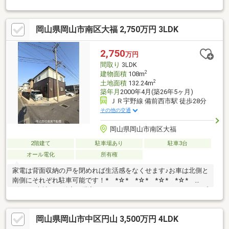
地へ直接ご来場いただいても大丈夫です♪◇人気の平家◇駐車場2
台分◇3LDKのお家◇リフォーム内容：キッチン・浴室・トイレ・
給湯器・照明器具交換・畳新調・クロス張替え・防蟻処理・外壁
岡山県岡山市南区大福 2,750万円 3LDK
塗装・ 一部フロア重張・網戸、襖、障子張替え・ハウスクリ
ーニング他《住宅ローンシュミレーション》例）借入3280万円
中国銀行 全期間固定（2.95％） 期間35年の場合◎月々125317
2,750
万円
円※購入・借入には別途諸費用が必要です※上記は8月現時点の金
間取り
3LDK
利
2
建物面積
108m
2
土地面積
132.24m
築年月
2000年4月(築26年5ヶ月)
ＪＲ宇野線 備前西市駅 徒歩28分
その他の交通
岡山県岡山市南区大福
2階建て
駐車場あり
駐車3台
オール電化
所有権
家電は背面収納の戸を閉めれば生活感をなくせます♪お車は北側と
南側にそれぞれ駐車可能です！* *☆* *☆* *☆* *☆*
*☆* *当社は不動産の購入からリノベーションまでワンストップ
でサポートいたします。高い技術力とデザイン力で失敗しないリ
フォームを実現。中古物件をリノベ・リフォームで蘇らせます。
岡山県岡山市中区円山 3,500万円 4LDK
物件購入費用とリノベ工事費用を一緒にローンで組む提案も可能
です。3Dモデリングでリフォームの完成予想図を立体的に表現。