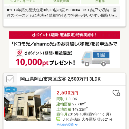
システムキッチン
浴室乾燥機
所有権
■2017年築の築浅住宅■約18帖の広々LDK■4LDK＋納戸で収納・居
住スペースともに充実■1階和室付きで将来も使いやすい間取り■
東・北角地で陽当たり・通風良好■土地約56坪のゆとりある敷地
■JR妹尾駅徒歩17分■閑静な住宅街に立地
岡山県岡山市東区広谷 2,500万円 3LDK
2,500
万円
間取り
3LDK
2
建物面積
97.71m
2
土地面積
149.22m
築年月
2016年10月(築9年11ヶ月)
ＪＲ赤穂線 大多羅駅 徒歩21分
その他の交通