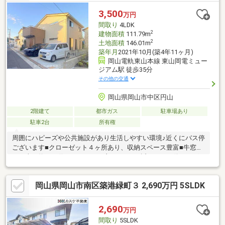
購入・買い替え・購入+リノベーションなど、お気軽にご相談く
3,500
万円
ださい！お問い合わせは【086-250-9005】または資料請求・来場
間取り
4LDK
予約ボタンから。
2
建物面積
111.79m
2
土地面積
146.01m
築年月
2021年10月(築4年11ヶ月)
岡山電軌東山本線 東山岡電ミュー
ジアム駅 徒歩35分
その他の交通
岡山県岡山市中区円山
2階建て
都市ガス
駐車場あり
駐車2台
所有権
周囲にハピーズや公共施設があり生活しやすい環境♪近くにバス停
ございます■クローゼット４ヶ所あり、収納スペース豊富■牛窓線
から南に約30ｍ位でアクセスは良いです。■近くにバス停もござ
います * *☆* *☆* *☆* *☆* *☆* *当社は不動産の購
入からリノベーションまでワンストップでサポートいたします。
岡山県岡山市南区築港緑町３ 2,690万円 5SLDK
お問い合わせは【086-250-9005】または資料請求・来場予約ボタ
ンから。予約カレンダー上で予約が出来ない日程に関しまして
も、お問い合わせいただけますとご対応可能な事がございますの
2,690
万円
で一度お問い合わせください。* *☆* *☆* *☆* *☆* *
間取り
5SLDK