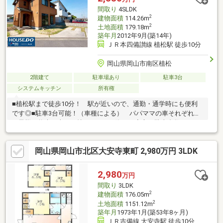
ど、お気軽にご相談ください！お問い合わせは【086-250-9005】
間取り
4SLDK
2
建物面積
114.26m
2
土地面積
179.18m
築年月
2012年9月(築14年)
ＪＲ本四備讃線 植松駅 徒歩10分
岡山県岡山市南区植松
2階建て
駐車場あり
駐車3台
システムキッチン
所有権
■植松駅まで徒歩10分！ 駅が近いので、通勤・通学時にも便利
です◎■駐車3台可能！（車種による） パパママの車それぞれと
お子様が将来お車をお持ちになった際にも安心の駐車台数！■マ
ルナカまで車で5分！ 近くにスーパーがあるので、毎日のお買い
物も快適です♪≪ハウスドゥ 岡山南なら おうち購入に関するす
岡山県岡山市北区大安寺東町 2,980万円 3LDK
べての手続きをサポート！≫一生で一度のお買物を全力でお手伝
いさせていただきます！住宅ローン・火災保険、リフォームや解
体引越時の不用品回収等のご相談も承っております！
2,980
万円
◆────────◆ 物件見学予約受付中！ Free【0800-666-
間取り
3LDK
2103】◆────────◆
2
建物面積
176.05m
2
土地面積
1151.12m
築年月
1973年1月(築53年8ヶ月)
ＪＲ吉備線 大安寺駅 徒歩10分