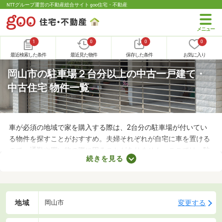
NTTグループ運営の不動産総合サイト goo住宅・不動産
1
0
0
0
最近検索した条件
最近見た物件
保存した条件
お気に入り
岡山市の駐車場２台分以上の中古一戸建て・
中古住宅 物件一覧
車が必須の地域で家を購入する際は、2台分の駐車場が付いてい
る物件を探すことがおすすめ。夫婦それぞれが自宅に車を置ける
ので、通勤や買い物の際に困ることがありません。ここでは、駐
続きを見る
車場2台分以上を備えている中古の一戸建てを紹介します。物件
別に間取りや設備、周辺の環境が異なるので、重視したいポイン
トをチェックしましょう。
地域
変更する
岡山市