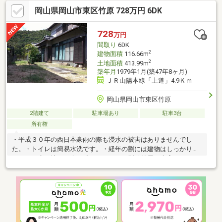
岡山県岡山市東区竹原 728万円 6DK
728
万円
間取り
6DK
2
建物面積
116.66m
2
土地面積
413.99m
築年月
1979年1月(築47年8ヶ月)
ＪＲ山陽本線「上道」4.9Ｋｍ
岡山県岡山市東区竹原
2階建て
駐車場あり
駐車3台
所有権
・平成３０年の西日本豪雨の際も浸水の被害はありませんでし
た。・トイレは簡易水洗です。・経年の割には建物はしっかりｓ
ｈていて床の撓みも余り感じません。・別途納屋と倉庫があり、
残置品は綺麗に片付けて引き渡します。・事前にご予約して頂い
てからご案内を致します。