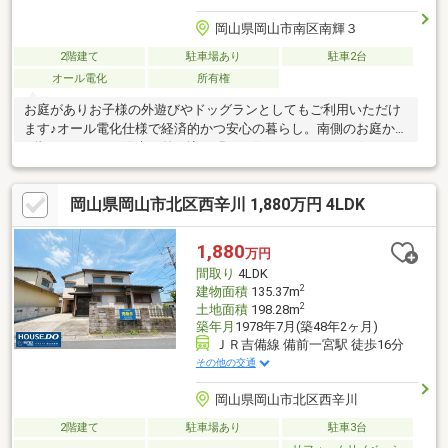
岡山県岡山市南区南輝３
2階建て
駐車場あり
駐車2台
オール電化
所有権
お庭がありお子様の外遊びやドッグランとしてもご利用いただけ
ます♪オール電化仕様で経済的かつ安心の暮らし。南側のお庭から
2階までたっぷり陽光が差し込む明るい住まいです * *☆*
*☆* *☆* *☆* *☆* *当社は不動産の購入からリノベーショ
ンまでワンストップでサポートいたします。高い技術力とデザイ
岡山県岡山市北区西辛川 1,880万円 4LDK
ン力で失敗しないリフォームを実現。中古物件をリノベ・リフォ
ームで蘇らせます。購入・買い替え・購入+リノベーションな
ど、お気軽にご相談ください！お問い合わせは【086-250-9005】
1,880
万円
または資料請求・来場予約ボタンから。* *☆* *☆* *
間取り
4LDK
2
建物面積
135.37m
2
土地面積
198.28m
築年月
1978年7月(築48年2ヶ月)
ＪＲ吉備線 備前一宮駅 徒歩16分
その他の交通
岡山県岡山市北区西辛川
2階建て
駐車場あり
駐車3台