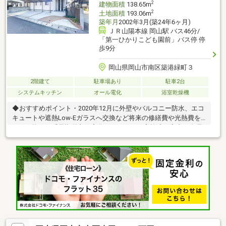
2
建物面積
138.65m
2
土地面積
193.06m
築年月
2002年3月(築24年6ヶ月)
ＪＲ山陽本線 岡山駅 バス46分/
「第一ひかりこども園前」バス停 停
歩9分
岡山県岡山市南区築港緑町３
2階建て
駐車場あり
駐車2台
システムキッチン
オール電化
浴室乾燥機
◆おすすめポイント・2020年12月に外壁やバルコニー防水、エコ
キュートや遮熱Low-Eガラスへ交換など将来の修繕費や光熱費を
グッと抑える『長期優良住宅化リフォーム』実施済・室内は全居
室6帖以上の5LDK。WICや1階の納戸など荷物が多いご家族も大満
足の収納力◎キッチンは使い勝手の良い引出し式を採用・前面道
路は行き止まりの為車の通り抜けがなく小さなお子様がいる家庭
も安心の落ち着いた環境・天満屋ハピータウン岡南店、TOHOシ
ネマズ岡南まで徒歩15分、岡山支線バス（妹尾・岡南線）の「築
港緑町三丁目」バス停まで徒歩3分、毎日の暮らしが充実する立地
管理店岡山店≫0120-677-588