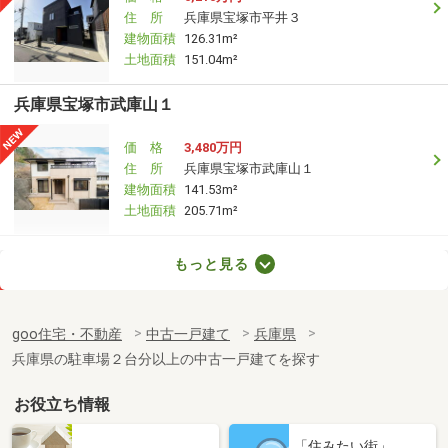
住 所
兵庫県宝塚市平井３
建物面積
126.31m²
土地面積
151.04m²
兵庫県宝塚市武庫山１
価 格
3,480万円
住 所
兵庫県宝塚市武庫山１
建物面積
141.53m²
土地面積
205.71m²
兵庫県神戸市東灘区本山北町６
もっと見る
価 格
1億2,000万円
住 所
兵庫県神戸市東灘区本山北町６
goo住宅・不動産
中古一戸建て
兵庫県
建物面積
312.69m²
兵庫県の駐車場２台分以上の中古一戸建てを探す
土地面積
297.57m²
お役立ち情報
兵庫県神戸市東灘区御影山手５
「住みたい街」