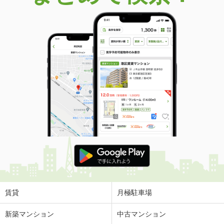
価 格
6,880万円
住 所
兵庫県芦屋市海洋町
建物面積
130.98m²
土地面積
203.34m²
兵庫県宝塚市南口１
価 格
5,780万円
住 所
兵庫県宝塚市南口１
建物面積
131.96m²
土地面積
151.49m²
兵庫県姫路市木場前七反町
価 格
680万円
住 所
兵庫県姫路市木場前七反町
建物面積
93.27m²
土地面積
138.61m²
賃貸
月極駐車場
兵庫県西宮市美作町
新築マンション
中古マンション