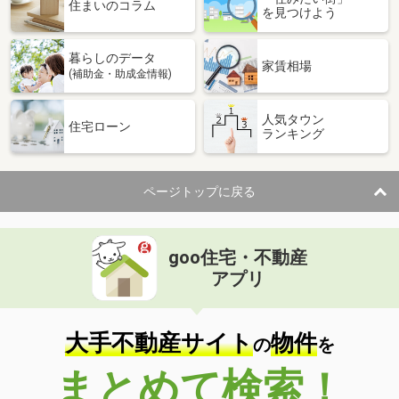
価 格
4,380万円
住まいのコラム
を見つけよう
住 所
兵庫県神戸市東灘区御影山手５
建物面積
104.89m²
暮らしのデータ
土地面積
111.04m²
家賃相場
(補助金・助成金情報)
兵庫県西宮市津門大塚町
人気タウン
住宅ローン
ランキング
価 格
3,280万円
住 所
兵庫県西宮市津門大塚町
建物面積
68.01m²
ページトップに戻る
土地面積
57.25m²
兵庫県尼崎市西本町７
goo住宅・不動産
価 格
499万円
アプリ
住 所
兵庫県尼崎市西本町７
建物面積
34.14m²
土地面積
63.85m²
大手不動産サイト
物件
の
を
兵庫県芦屋市海洋町
まとめて検索！