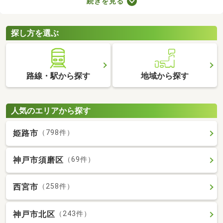
続きを見る
車場2台分以上を備えている中古の一戸建てを紹介します。物件
別に間取りや設備、周辺の環境が異なるので、重視したいポイン
トをチェックしましょう。
探し方を選ぶ
路線・駅から探す
地域から探す
人気のエリアから探す
姫路市
（798件）
神戸市須磨区
（69件）
西宮市
（258件）
神戸市北区
（243件）