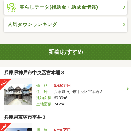
暮らしデータ(補助金・助成金情報)
人気タウンランキング
新着!おすすめ
兵庫県神戸市中央区宮本通３
価 格
3,980万円
住 所
兵庫県神戸市中央区宮本通３
建物面積
69.39m²
土地面積
74.2m²
兵庫県宝塚市平井３
価 格
6,210万円