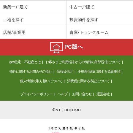
価 格
1,180万円
新築一戸建て
中古一戸建て
住 所
兵庫県西宮市美作町
建物面積
98.32m²
土地を探す
投資物件を探す
土地面積
125.85m²
店舗/事業用
倉庫/トランクルーム
兵庫県川西市けやき坂２丁目
PC版へ
価 格
1,800万円
住 所
兵庫県川西市けやき坂２丁目
goo住宅・不動産とは
お客さまご利用端末からの情報の外部送信について
建物面積
124.15m²
土地面積
198.21m²
物件に関するお問合せの流れ
情報提供元
不動産情報に関する免責事項
個人情報の取り扱いについて
消費税に関する表記について
兵庫県姫路市香寺町須加院
プライバシーポリシー
ヘルプ
お問い合わせ
運営会社
価 格
1,700万円
住 所
兵庫県姫路市香寺町須加院
建物面積
115.5m²
©NTT DOCOMO
土地面積
900.85m²
兵庫県尼崎市大島２丁目