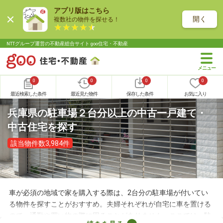
アプリ版はこちら
開く
複数社の物件を探せる！
NTTグループ運営の不動産総合サイト goo住宅・不動産
0
0
0
0
最近検索した条件
最近見た物件
保存した条件
お気に入り
兵庫県の駐車場２台分以上の中古一戸建て・
中古住宅を探す
該当物件数3,984件
車が必須の地域で家を購入する際は、2台分の駐車場が付いてい
る物件を探すことがおすすめ。夫婦それぞれが自宅に車を置ける
ので、通勤や買い物の際に困ることがありません。ここでは、駐