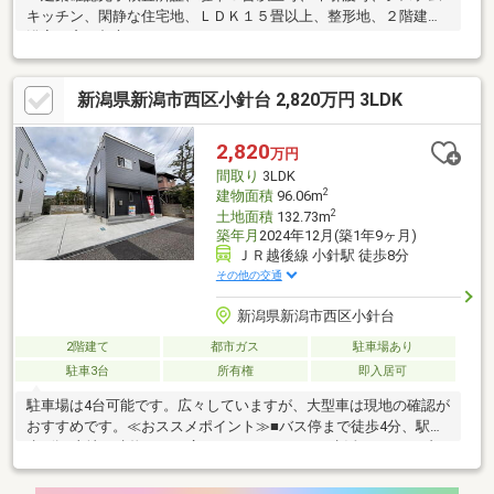
キッチン、閑静な住宅地、ＬＤＫ１５畳以上、整形地、２階建、
浴室に窓、都市ガス
新潟県新潟市西区小針台 2,820万円 3LDK
2,820
万円
間取り
3LDK
2
建物面積
96.06m
2
土地面積
132.73m
築年月
2024年12月(築1年9ヶ月)
ＪＲ越後線 小針駅 徒歩8分
その他の交通
新潟県新潟市西区小針台
2階建て
都市ガス
駐車場あり
駐車3台
所有権
即入居可
駐車場は4台可能です。広々していますが、大型車は現地の確認が
おすすめです。≪おススメポイント≫■バス停まで徒歩4分、駅徒
歩7分■土地・建物ともに広さがあり、のびのび生活できます■内
外装リフォーム中、工期・内容についてはぜひお問い合わせくだ
さい☆■■小学校・葛塚中学校（どちらも500ｍ以内）※登記依頼司