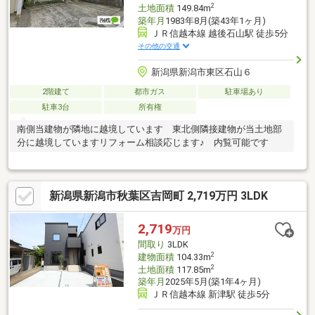
2
土地面積
149.84m
築年月
1983年8月(築43年1ヶ月)
ＪＲ信越本線 越後石山駅 徒歩5分
その他の交通
新潟県新潟市東区石山６
2階建て
都市ガス
駐車場あり
駐車3台
所有権
南側当建物が隣地に越境しています 東北側隣接建物が当土地部
分に越境していますリフォーム相談応じます♪ 内覧可能です
新潟県新潟市秋葉区吉岡町 2,719万円 3LDK
2,719
万円
間取り
3LDK
2
建物面積
104.33m
2
土地面積
117.85m
築年月
2025年5月(築1年4ヶ月)
ＪＲ信越本線 新津駅 徒歩5分