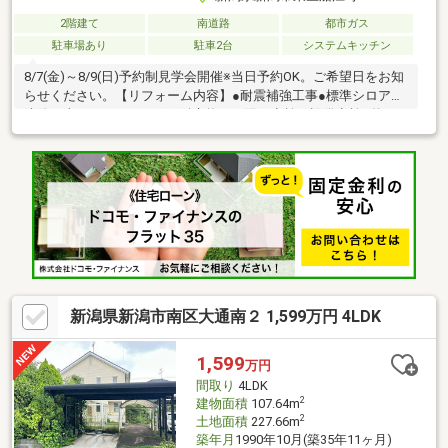
2階建て
南道路
都市ガス
駐車場あり
駐車2台
システムキッチン
8/7(金)～8/9(日)予約制見学会開催※当日予約OK。ご希望日をお知
らせください。【リフォーム内容】●耐震補強工事●標準シロアリ
防除工事、クリーニング、鍵交換、雨漏り点検、設備点検●外
構・外装屋根塗装、外壁塗装or張替●水回りシステムキッチン交
換、ユニットバス交換、トイレ交換、洗面化粧台交換、2Fトイレ
新設●内装間取変更、床材上張り、シューズボックス交換、クロ
ス張替え●その他設備給湯器交換、インターホン設置、火災警報
器設置、照明器具交換【おすすめポイント】・雨漏り、構造上主
要な部分の欠陥や・腐食、給排水管の故障や漏水についてお引渡
しより２年間保証
新潟県新潟市南区大通南２ 1,599万円 4LDK
1,599
万円
間取り
4LDK
2
建物面積
107.64m
2
土地面積
227.66m
築年月
1990年10月(築35年11ヶ月)