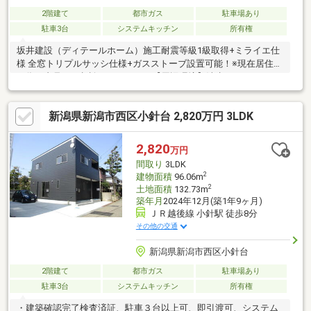
2階建て
都市ガス
駐車場あり
駐車3台
システムキッチン
所有権
坂井建設（ディテールホーム）施工耐震等級1級取得+ミライエ仕
様 全窓トリプルサッシ仕様+ガスストーブ設置可能！※現在居住中
の為、内見は要相談になります。【周辺環境】清水フードセンタ
ー巻店…徒歩7分ドラッグトップス巻店…徒歩23分 アテーナ巻店 ?
マクドナルドへNEW OPEN予定！（2026年冬 予定）…距離約290ｍ
新潟県新潟市西区小針台 2,820万円 3LDK
（徒歩4分） 【通学】巻北小学校…約1740m (22分)巻西中学校…約
2550m (32分) 【交通】バス停 「職業安定所前」…距離約320m (徒
歩約4分) 電車「巻駅」…距離約640m (徒歩約8分)
2,820
万円
間取り
3LDK
2
建物面積
96.06m
2
土地面積
132.73m
築年月
2024年12月(築1年9ヶ月)
ＪＲ越後線 小針駅 徒歩8分
その他の交通
新潟県新潟市西区小針台
2階建て
都市ガス
駐車場あり
駐車3台
システムキッチン
所有権
・建築確認完了検査済証、駐車３台以上可、即引渡可、システム