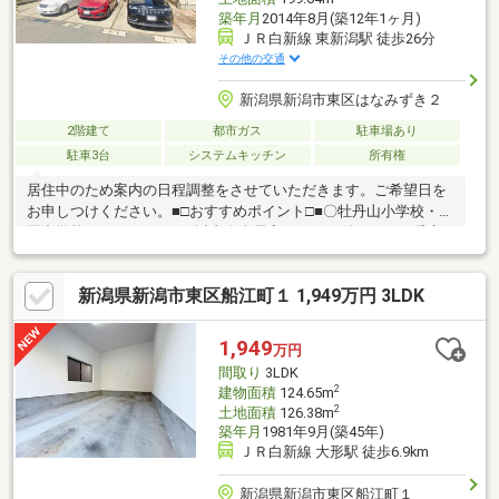
築年月
2014年8月(築12年1ヶ月)
ＪＲ白新線 東新潟駅 徒歩26分
その他の交通
新潟県新潟市東区はなみずき２
2階建て
都市ガス
駐車場あり
駐車3台
システムキッチン
所有権
居住中のため案内の日程調整をさせていただきます。ご希望日を
お申しつけください。■□おすすめポイント□■〇牡丹山小学校・竹
尾中学校 どちらも600ｍ以内〇全居室エアコン付き、ＦＦ暖房
あり〇1坪超のＴＶ付浴室、アイランドキッチンなど、こだわりの
設備が多数〇ペットのためのお部屋あり、近隣に動物病院2か所あ
新潟県新潟市東区船江町１ 1,949万円 3LDK
り ※キッズスペース、お仕事部屋としても違和感なく利用でき
る配置です■□ローン支払例□■月々106，703円 ※物件価格を金利
1％・35年で借入した場合
1,949
万円
間取り
3LDK
2
建物面積
124.65m
2
土地面積
126.38m
築年月
1981年9月(築45年)
ＪＲ白新線 大形駅 徒歩6.9km
新潟県新潟市東区船江町１