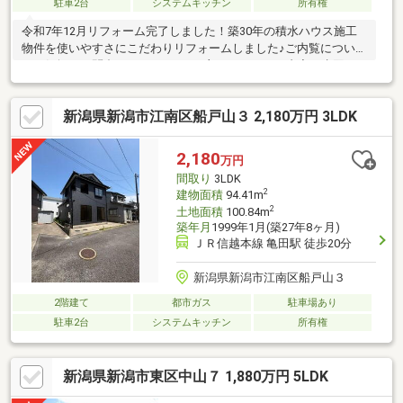
駐車2台
システムキッチン
所有権
令和7年12月リフォーム完了しました！築30年の積水ハウス施工
物件を使いやすさにこだわりリフォームしました♪ご内覧について
もお気軽にお問合わせください。●主なリフォーム内容・水回り
全て新品交換・造作洗面台設置（AICA）・造作棚新設・バルコニ
ー部分外壁上張り・壁、天井クロス張替（全室 ）・畳交換・床上
新潟県新潟市江南区船戸山３ 2,180万円 3LDK
張り（全室）・内部建具交換（全室）・階段踏面フロアタイル上
張り/蹴上塗装等詳細はお気軽にお問合わせ下さい。●通学・通勤
安心・東青山小学校まで徒歩11分（約850m）・小針中学校まで徒
2,180
万円
歩5分（約330m）・ＪＲ越後線「青山駅」 徒歩17分（約1300
間取り
3LDK
ｍ）
2
建物面積
94.41m
2
土地面積
100.84m
築年月
1999年1月(築27年8ヶ月)
ＪＲ信越本線 亀田駅 徒歩20分
新潟県新潟市江南区船戸山３
2階建て
都市ガス
駐車場あり
駐車2台
システムキッチン
所有権
新潟県新潟市東区中山７ 1,880万円 5LDK