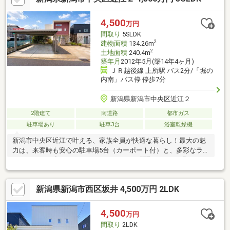
取引件数500件以上」の実績があるハーバーエステートになんで
もご相談ください。
4,500
万円
間取り
5SLDK
2
建物面積
134.26m
2
土地面積
240.4m
築年月
2012年5月(築14年4ヶ月)
ＪＲ越後線 上所駅 バス2分/「堀の
内南」バス停 停歩7分
新潟県新潟市中央区近江２
2階建て
南道路
都市ガス
駐車場あり
駐車3台
浴室乾燥機
新潟市中央区近江で叶える、家族全員が快適な暮らし！最大の魅
力は、来客時も安心の駐車場5台（カーポート付）と、多彩なライ
フスタイルに応える5LDK＋Sのゆとりある間取りです。明るい2
階リビングで家族の団らんを楽しみつつ、豊富な部屋数でプライ
ベート空間もしっかり確保。マルチスペースや充実の収納が、毎
新潟県新潟市西区坂井 4,500万円 2LDK
日の家事をサポートします。現代のニーズを満たす、魅力あふれ
る優良物件です。上所小学校へは直線ルートで徒歩わずか4分。見
通しが良く、低学年のお子様の毎日の登下校も安心「笹出線」
4,500
万円
「和合線」へ各約400m。市内各所へ好アクセスながら、大通りの
間取り
2LDK
喧騒から離れた落ち着いた生活が叶います