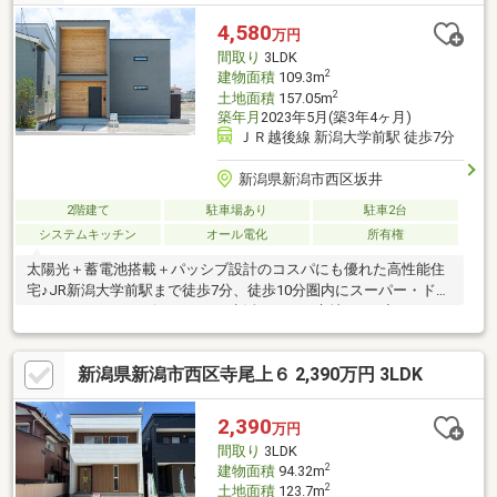
で手厚くサポート◎年中無休！３６５日スピード対応３】新潟で
は弊社だけ《SBI新生銀行 提携ローン》◎業界最安水準の低金利
4,580
万円
０.９３%◎対面でのお手続きも可能◎頭金無しでもOK
間取り
3LDK
2
建物面積
109.3m
2
土地面積
157.05m
築年月
2023年5月(築3年4ヶ月)
ＪＲ越後線 新潟大学前駅 徒歩7分
新潟県新潟市西区坂井
2階建て
駐車場あり
駐車2台
システムキッチン
オール電化
所有権
太陽光＋蓄電池搭載＋パッシブ設計のコスパにも優れた高性能住
宅♪JR新潟大学前駅まで徒歩7分、徒歩10分圏内にスーパー・ドラ
ッグストア・コンビニがあり、生活しやすい立地です♪◆ウオロ
ク大学前店まで約300ｍ・徒歩4分◆ウエルシア新潟大学前店まで
約290ｍ・徒歩4分◆セブンイレブン新潟坂井店まで約700ｍ・徒
新潟県新潟市西区寺尾上６ 2,390万円 3LDK
歩9分◆新通つばさ小学校まで約350ｍ・徒歩5分◆坂井輪中学校
まで約1900ｍ・徒歩24分
2,390
万円
間取り
3LDK
2
建物面積
94.32m
2
土地面積
123.7m