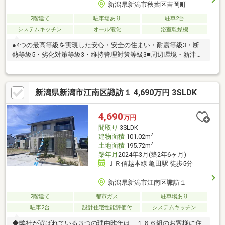
新潟県新潟市秋葉区吉岡町
2階建て
駐車場あり
駐車2台
システムキッチン
オール電化
浴室乾燥機
●4つの最高等級を実現した安心・安全の住まい・耐震等級3・断
熱等級5・劣化対策等級3・維持管理対策等級3■周辺環境・新津第
一小学校まで950m（徒歩12分）・新津第一学校まで800ｍ（徒歩
10分）・JR信越本線『新津駅』まで1200m（徒歩15分）◆見どこ
ろポイント・オール電化で日々の光熱費も節約！・照明器具、外
新潟県新潟市江南区諏訪１ 4,690万円 3SLDK
構工事、食洗器、カーテンレール、宅配BOX、エアコン2台等揃っ
ています・独自の全館空調システムで年中快適！・省令準耐火構
造で火災保険もお安くなります
4,690
万円
間取り
3SLDK
2
建物面積
101.02m
2
土地面積
195.72m
築年月
2024年3月(築2年6ヶ月)
ＪＲ信越本線 亀田駅 徒歩5分
新潟県新潟市江南区諏訪１
2階建て
都市ガス
駐車場あり
駐車2台
設計住宅性能評価付
システムキッチン
◆弊社が選ばれている３つの理由昨年は、１６６組のお客様に住