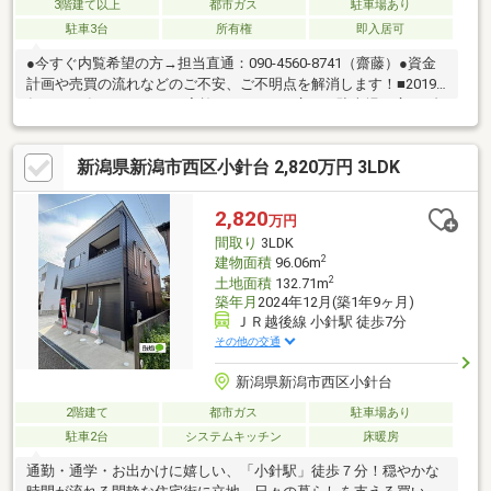
3階建て以上
都市ガス
駐車場あり
駐車3台
所有権
即入居可
●今すぐ内覧希望の方→担当直通：090-4560-8741（齋藤）●資金
計画や売買の流れなどのご不安、ご不明点を解消します！■2019
年と2026年にリフォーム実施！■とにかく広い！駐車場も広々5台
分完備！■使い方自在！ LDK＆浴室2ヶ所で自由な暮らし方♪■ゆと
り設計で二世帯も快適◎■社宅としてもご利用いただけます！■プ
新潟県新潟市西区小針台 2,820万円 3LDK
ライバシーと団らんを両立する住まい♪■広いお庭で晴れた日には
BBQも可能！■駅・スーパー・コンビニ・ドラッグストアが徒歩
10分以内！・新潟市立葛塚小学校：徒歩18分(1469ｍ)・新潟市立
2,820
万円
光晴中学校：徒歩21分(1665ｍ)※多少差異あり
間取り
3LDK
2
建物面積
96.06m
2
土地面積
132.71m
築年月
2024年12月(築1年9ヶ月)
ＪＲ越後線 小針駅 徒歩7分
その他の交通
新潟県新潟市西区小針台
2階建て
都市ガス
駐車場あり
駐車2台
システムキッチン
床暖房
通勤・通学・お出かけに嬉しい、「小針駅」徒歩７分！穏やかな