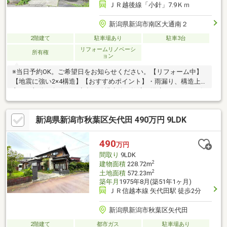
ＪＲ越後線「小針」7.9Ｋｍ
新潟県新潟市南区大通南２
2階建て
駐車場あり
駐車3台
リフォームリノベーシ
所有権
ョン
※当日予約OK。ご希望日をお知らせください。【リフォーム中】
【地震に強い2×4構造】【おすすめポイント】・雨漏り、構造上
主要な部分の欠陥や・腐食、給排水管の故障や漏水についてお引
渡しより２年間保証・シロアリ防除工事施工後5年間保証・返済額
や融資可能額など、お客様のご希望にあわせてご提案。住宅ロー
新潟県新潟市秋葉区矢代田 490万円 9LDK
ンが初めての方でもお気軽にご相談ください※本物件は住宅ロー
ン減税が適用されます。詳しくはお問合せください。
490
万円
間取り
9LDK
2
建物面積
228.72m
2
土地面積
572.23m
築年月
1975年8月(築51年1ヶ月)
ＪＲ信越本線 矢代田駅 徒歩2分
新潟県新潟市秋葉区矢代田
2階建て
都市ガス
駐車場あり