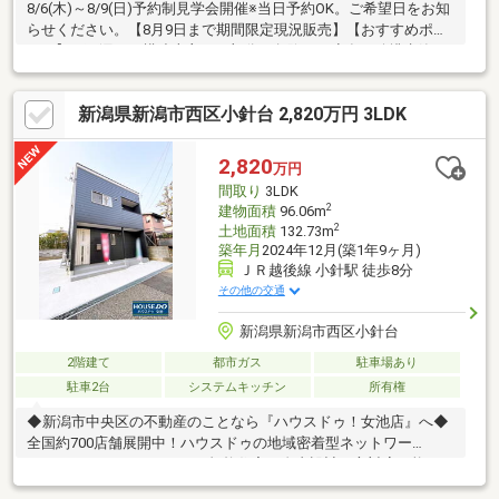
8/6(木)～8/9(日)予約制見学会開催※当日予約OK。ご希望日をお知
らせください。【8月9日まで期間限定現況販売】【おすすめポイ
ント】・雨漏り、構造上主要な部分の欠陥や・腐食、給排水管の
故障や漏水についてお引渡しより２年間保証・シロアリ防除工事
施工後5年間保証・返済額や融資可能額など、お客様のご希望にあ
新潟県新潟市西区小針台 2,820万円 3LDK
わせてご提案。住宅ローンが初めての方でもお気軽にご相談くだ
さい【周辺施設】・小針駅まで約600ｍ・小針小学校まで約500
ｍ・小針中学校まで約1100ｍ※本物件は住宅ローン減税が適用さ
2,820
万円
れます。詳しくはお問合せください。
間取り
3LDK
2
建物面積
96.06m
2
土地面積
132.73m
築年月
2024年12月(築1年9ヶ月)
ＪＲ越後線 小針駅 徒歩8分
その他の交通
新潟県新潟市西区小針台
2階建て
都市ガス
駐車場あり
駐車2台
システムキッチン
所有権
◆新潟市中央区の不動産のことなら『ハウスドゥ！女池店』へ◆
全国約700店舗展開中！ハウスドゥの地域密着型ネットワー
ク ×規格住宅・自由設計両方対応可能！ワ
ンストップ型店舗土地探し・新築・リフォーム・売却・お引越し