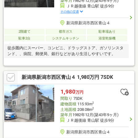
築年月
1982年12月(築43年9ヶ月)
ＪＲ越後線 青山駅 徒歩9分
その他の交通
新潟県新潟市西区青山４
2階建て
都市ガス
駐車場あり
駐車2台
システムキッチン
浴室乾燥機
徒歩圏内にスーパー、コンビニ、ドラッグストア、ガソリンスタ
ンド、、病院、郵便局、銀行などがあり生活しやすいです。
新潟県新潟市西区青山４ 1,980万円 7SDK
1,980
万円
間取り
7SDK
2
建物面積
115.93m
2
土地面積
208.08m
築年月
1982年12月(築43年9ヶ月)
ＪＲ越後線 青山駅 徒歩9分
新潟県新潟市西区青山４