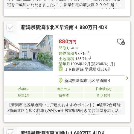
宅をご成約いただきました♪１】新築住宅の取扱数２００件超！◎
たくさんの取扱物件からお探し条件にあう物件をご紹介◎新着物
件や価格改定物件もいち早くご提供２】売って終わりにしない、
充実のアフターサービス体制◎アフターサービスの専門スタッフ
新潟県新潟市北区早通南４ 880万円 4DK
が、迅速・丁寧にご対応◎ご購入後のお困り事も、充実した体制
で手厚くサポート◎年中無休！３６５日スピード対応３】新潟で
は弊社だけ《SBI新生銀行 提携ローン》◎業界最安水準の低金利
880
万円
０.９３%◎対面でのお手続きも可能◎頭金無しでもOK
間取り
4DK
2
建物面積
97.71m
2
土地面積
125.71m
築年月
1996年12月(築29年9ヶ月)
ＪＲ白新線 早通駅 徒歩6分
新潟県新潟市北区早通南４
2階建て
都市ガス
駐車場あり
駐車2台
所有権
即入居可
【新潟市北区早通南中古戸建のおすすめポイント】■駐車2台可能
♪前面道路も広く駐車も安心♪■全居室収納付きでお部屋を広く活
用できます♪■ご家族がゆったり使える4DK◎■早通駅まで徒歩約6
分と生活利便良好♪【小中学校】早通南小学校 約950ｍ早通中学
校 約1600ｍ当社ホームページではSUUMOには載っていない物
新潟県新潟市東区岡山 1,698万円 4LDK
件資料を確認することができます♪住宅に関することなら、「年間