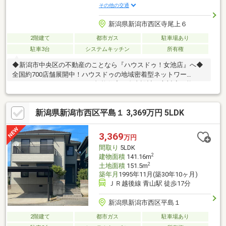
その他の交通
新潟県新潟市西区寺尾上６
2階建て
都市ガス
駐車場あり
駐車3台
システムキッチン
所有権
◆新潟市中央区の不動産のことなら『ハウスドゥ！女池店』へ◆
全国約700店舗展開中！ハウスドゥの地域密着型ネットワー
ク ×規格住宅・自由設計両方対応可能！ワ
ンストップ型店舗土地探し・新築・リフォーム・売却・お引越し
に至るまで不動産に関するご相談はハウスドゥ!女池店で全て解
新潟県新潟市西区平島１ 3,369万円 5LDK
決！完成済！いつでもご案内可能です♪お気軽にお問い合わせ下さ
い【025-288-5891】≪物件おすすめポイント≫■小・中学校まで
徒歩10分以内！通学も安心です♪■駐車3台可能！（※車種によりま
3,369
万円
す）■リビングに床暖房設置♪冬も足元ポカポカ♪
間取り
5LDK
2
建物面積
141.16m
2
土地面積
151.5m
築年月
1995年11月(築30年10ヶ月)
ＪＲ越後線 青山駅 徒歩17分
新潟県新潟市西区平島１
2階建て
都市ガス
駐車場あり