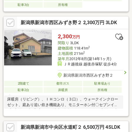
駐車3台
所有権
新潟県新潟市西区みずき野２ 2,300万円 3LDK
2,300
万円
間取り
3LDK
2
建物面積
118.41m
2
土地面積
211m
築年月
2012年8月(築14年1ヶ月)
ＪＲ越後線 越後赤塚駅 徒歩4分
新潟県新潟市西区みずき野２
2階建て
都市ガス
駐車場あり
駐車2台
床暖房
所有権
床暖房（リビング）、ＩＨコンロ（３口）、ウォークインクロー
ゼット、庭あり追い炊き機能あり、モニターホン付〇セブンイレ
ブン新潟みずき野店まで 徒歩4分〇ファミリーマート新潟みずき
野店まで 徒歩4分〇みずき野中央公園まで 徒歩10分所有者居
住中のため、内覧の際は事前にご連絡ください。
新潟県新潟市中央区水道町２ 6,500万円 4SLDK