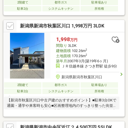
2階建て
都市ガス
駐車場あり
駐車2台
システムキッチン
所有権
新潟県新潟市秋葉区川口 1,998万円 3LDK
1,998
万円
間取り
3LDK
2
建物面積
102.26m
2
土地面積
170.26m
築年月
2007年3月(築19年6ヶ月)
ＪＲ信越本線 さつき野駅 徒歩9分
新潟県新潟市秋葉区川口
2階建て
都市ガス
駐車場あり
駐車2台
システムキッチン
所有権
【新潟市秋葉区川口中古戸建のおすすめポイント】■駐車3台OKで
通園・通学や来客時も安心■区画整理地内のすっきり整った街並
み■3LDK→4LDK可で家族の成長にフィット■前面6m道路で車の出
し入れもスムーズ【小中学校】結小学校 約1800ｍ新津第二中学
校 約2200ｍ当社ホームページではSUUMOには載っていない物
新潟県新潟市中央区近江２ 4,500万円 5SLDK
件資料を確認することができます♪住宅に関することなら、「年間