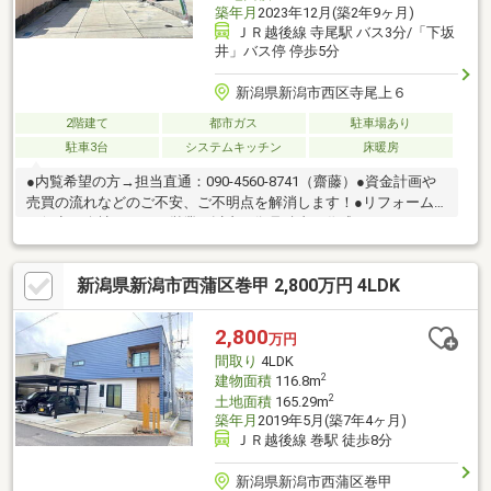
築年月
2023年12月(築2年9ヶ月)
ＪＲ越後線 寺尾駅 バス3分/「下坂
井」バス停 停歩5分
新潟県新潟市西区寺尾上６
2階建て
都市ガス
駐車場あり
駐車3台
システムキッチン
床暖房
●内覧希望の方→担当直通：090-4560-8741（齋藤）●資金計画や
売買の流れなどのご不安、ご不明点を解消します！●リフォーム
も得意な会社です！３営業日以内に御見積書を作成します！■リ
ビングに床暖房付き♪■キッチン背面は隠せる大収納スペース♪■便
利な洗面台が二台◎■外部収納あり！■寺尾駅まで徒歩13分■スー
新潟県新潟市西蒲区巻甲 2,800万円 4LDK
パー・ドラッグストアは徒歩10分圏内■落ち着いた街並みで、安
心の住環境新通小学校 徒歩11分（約750ｍ）坂井輪中学校 徒
歩5分（約350ｍ）※多少差異あり
2,800
万円
間取り
4LDK
2
建物面積
116.8m
2
土地面積
165.29m
築年月
2019年5月(築7年4ヶ月)
ＪＲ越後線 巻駅 徒歩8分
新潟県新潟市西蒲区巻甲