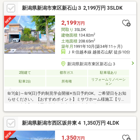
に至るまで不動産に関するご相談はハウスドゥ!女池店で全て解
新潟県新潟市東区新石山３ 2,199万円 3SLDK
決！完成済！いつでもご案内可能です♪お気軽にお問い合わせ下さ
い【025-288-5891】≪物件おすすめポイント≫■閑静な住宅街♪■
全居室収納の3LDK！■LDKが広々17.3畳♪■全居室6畳以上♪
2,199
万円
間取り
3SLDK
2
建物面積
134.82m
2
土地面積
208.65m
築年月
1991年10月(築34年11ヶ月)
ＪＲ信越本線 越後石山駅 徒歩10分
新潟県新潟市東区新石山３
2階建て
都市ガス
駐車場あり
リフォームリノベーシ
駐車2台
所有権
ョン
8/7(金)～8/9(日)予約制見学会開催※当日予約OK。ご希望日をお知
らせください。【おすすめポイント】ミサワホーム様施工【リフ
ォーム内容】・残置物撤去、草木伐採、車庫解体
新潟県新潟市西区坂井東４ 1,350万円 4LDK
1,350
万円