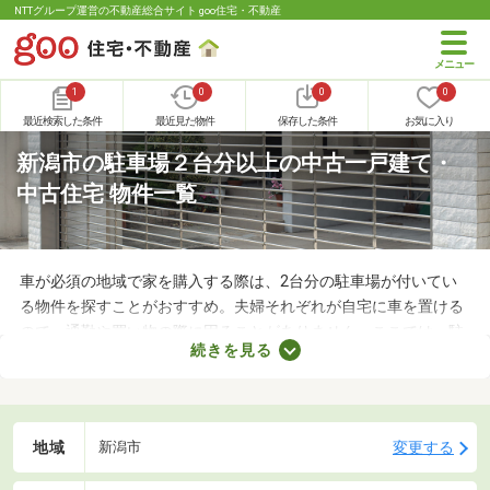
NTTグループ運営の不動産総合サイト goo住宅・不動産
1
0
0
0
最近検索した条件
最近見た物件
保存した条件
お気に入り
新潟市の駐車場２台分以上の中古一戸建て・
中古住宅 物件一覧
車が必須の地域で家を購入する際は、2台分の駐車場が付いてい
る物件を探すことがおすすめ。夫婦それぞれが自宅に車を置ける
ので、通勤や買い物の際に困ることがありません。ここでは、駐
続きを見る
車場2台分以上を備えている中古の一戸建てを紹介します。物件
別に間取りや設備、周辺の環境が異なるので、重視したいポイン
トをチェックしましょう。
地域
変更する
新潟市