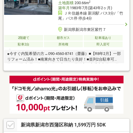
2
土地面積
200.66m
築年月
1983年7月(築43年2ヶ月)
ＪＲ信越本線 新潟駅 バス3分/「竹
尾」バス停 停歩4分
新潟県新潟市東区紫竹７
2階建て
都市ガス
駐車場あり
駐車2台
所有権
即入居可
●今すぐ内覧希望の方→090-4560-8741（齋藤）■【R8年2月】一部
リフォーム済み！■南東向きで日当たり良好！■並列2台駐車可
能！■1階3部屋で使い方の幅が広い♪■1階洋室は床暖房完備！■竹
尾ICまで車で3分！お車のアクセス抜群♪■スーパー・ドラッグスト
ア・コンビニ徒歩10分以内≪リフォーム内容≫ユニットバス交
換、トイレ（1階・2階）交換、洗面化粧台交換、畳表替え、障
子・網戸張替え、1階天壁クロス張替え、駐車スペース拡張（2台
分）、一部窓ガラス交換・新潟市立竹尾小学校：徒歩4分(310
ｍ)・新潟市立木戸中学校：徒歩27分(2170ｍ)※多少差異あり
新潟県新潟市西蒲区和納 1,599万円 5DK