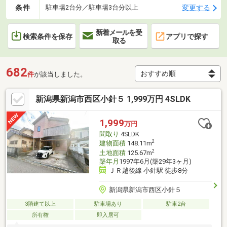
条件
変更する
駐車場2台分／駐車場3台分以上
新着メールを受
検索条件を保存
アプリで探す
取る
682
件
が該当しました。
新潟県新潟市西区小針５ 1,999万円 4SLDK
1,999
万円
間取り
4SLDK
2
建物面積
148.11m
2
土地面積
125.67m
築年月
1997年6月(築29年3ヶ月)
ＪＲ越後線 小針駅 徒歩8分
新潟県新潟市西区小針５
3階建て以上
駐車場あり
駐車2台
所有権
即入居可