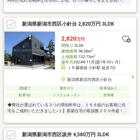
時間が流れる閑静な住宅街に立地。日々の暮らしを支える買い物
環境が整っています。子育て世帯に嬉しい、小学校近くの好環
境。 内見予約受付中！すぐにご覧いただけます。
新潟県新潟市西区小針台 2,820万円 3LDK
2,820
万円
間取り
3LDK
2
建物面積
96.06m
2
土地面積
132.73m
築年月
2024年11月(築1年10ヶ月)
ＪＲ越後線 小針駅 徒歩7分
新潟県新潟市西区小針台
2階建て
都市ガス
駐車場あり
駐車3台
システムキッチン
所有権
◆弊社が選ばれている３つの理由昨年は、１６６組のお客様に住
宅をご成約いただきました♪１】新築住宅の取扱数２００件超！◎
たくさんの取扱物件からお探し条件にあう物件をご紹介◎新着物
件や価格改定物件もいち早くご提供２】売って終わりにしない、
充実のアフターサービス体制◎アフターサービスの専門スタッフ
新潟県新潟市西区坂井 4,580万円 3LDK
が、迅速・丁寧にご対応◎ご購入後のお困り事も、充実した体制