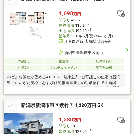
取引件数500件以上」の実績があるハーバーエステートになんで
もご相談ください。
1,698
万円
間取り
4LDK
2
建物面積
110.2m
2
土地面積
190.43m
築年月
2001年6月(築25年3ヶ月)
ＪＲ白新線 大形駅 徒歩6分
新潟県新潟市東区岡山
2階建て
南道路
駐車場あり
駐車2台
システムキッチン
浴室乾燥機
のどかな景色が望める4ＬＤＫ 駐車並列2台可能この住宅は新潟
県「にいがた安心こむすび住宅推進事業」の対象物件です新潟バ
イパス逢谷内ICまで約1.2ｋｍ、車で3分大形駅まで徒歩6分、通勤
通学に便利な立地♪14.0帖のＬＤＫ人気の対面システムキッチンち
ょうどいい広さでゆったりと快適な時間を過ごせます♪水まわり機
新潟県新潟市東区紫竹７ 1,280万円 5K
器は全て新品に交換 充実のリフォーム入居後すぐに気持ち良く
お住まいいただけます！全居室6帖以上2面採光で明るく風通しの
良い空間2階洋室は子供部屋にも◎浴室には暖房乾燥機付きカビの
1,280
万円
発生を抑え、一年中快適に入浴ができます♪
間取り
5K
2
建物面積
122.96m