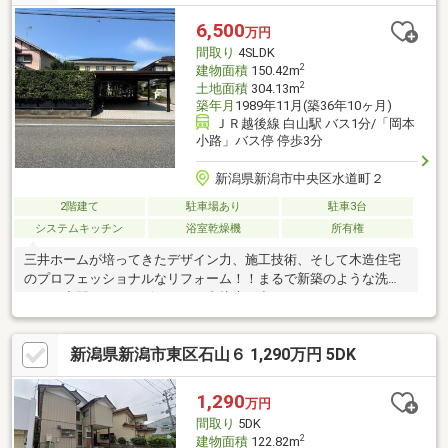
6,500
万円
間取り
4SLDK
2
建物面積
150.42m
2
土地面積
304.13m
築年月
1989年11月(築36年10ヶ月)
ＪＲ越後線 白山駅 バス1分/「岡本
小路」バス停 停歩3分
新潟県新潟市中央区水道町２
2階建て
駐車場あり
駐車3台
システムキッチン
浴室乾燥機
所有権
三井ホームが培ってきたデザイン力、施工技術、そして木造住宅
のプロフェッショナルなリフォーム！！まるで新築のような洗練
された空間です。リビングから直接庭に出られる、もう一つのく
つろぎの空間「セカンドリビング」は、家族の絆を深める特別な
時間や訪れる人の気持ちが昂るおもてなしの空間です。ハウスメ
新潟県新潟市東区石山６ 1,290万円 5DK
ーカーの厳しい社内基準に基づく施工管理と各工程での検査を徹
底し、高品質なリフォームを実現。さらに、ツーバイフォー工法
を熟知しているからこそ耐震性や断熱性を向上。「百聞は一見に
1,290
万円
如かず」です。ぜひ、三井のリフォームが提供する新築以上の価
間取り
5DK
値と安心感を、ご自身の目でお確かめください。
2
建物面積
122.82m