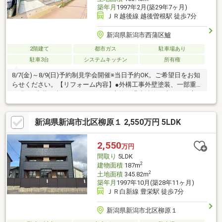
築年月
1997年2月(築29年7ヶ月)
ＪＲ越後線 越後曽根駅 徒歩7分
新潟県新潟市西蒲区鱸
2階建て
都市ガス
駐車場あり
駐車3台
システムキッチン
所有権
8/7(金)～8/9(日)予約制見学会開催※当日予約OK。ご希望日をお知
らせください。【リフォーム内容】●外構工事外壁塗装、一部重
ね張り●内装工事システムキッチン交換、温水洗浄便座トイレ交
換、洗面化粧台交換、クロス張替え、給湯器交換、火災警報器設
置、照明LED交換【おすすめポイント】・本物件は条件により住
新潟県新潟市北区柳原１ 2,550万円 5LDK
宅ローン減税が適用されます。・雨漏り、構造上主要な部分の欠
陥や・腐食、給排水管の故障や漏水についてお引渡しより２年間
保証・シロアリ防除工事施工後5年間保証・お客様に合わせたロー
2,550
万円
ンの組み方や金融機関をご提案。住宅ローンが初めての方でもお
間取り
5LDK
気軽
2
建物面積
187m
2
土地面積
345.82m
築年月
1997年10月(築28年11ヶ月)
ＪＲ白新線 豊栄駅 徒歩7分
新潟県新潟市北区柳原１