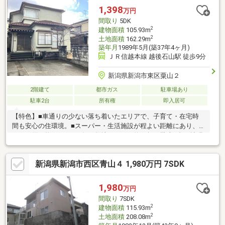
1,398
万円
間取り
5DK
2
建物面積
105.93m
2
土地面積
162.29m
築年月
1989年5月(築37年4ヶ月)
ＪＲ信越本線 越後石山駅 徒歩9分
新潟県新潟市東区粟山２
2階建て
都市ガス
駐車場あり
駐車2台
所有権
即入居可
【特色】■車通りの少ない落ち着いたエリアで、子育て・在宅時
間も安心の住環境。■スーパー・生活施設が程よい距離にあり、
日々の買い物がスムーズ。■敷地ゆとりの約46坪、駐車2台・拡張
もできる柔軟な敷地計画。■5DKで部屋数が多く、家族の成長や二
世帯利用にも対応できる間取り。【小中学校】南中野山小学校 約
新潟県新潟市西区青山４ 1,980万円 7SDK
600m東石山中学校 約1600m当社ホームページではSUUMOには載
っていない物件資料を確認することができます♪住宅に関すること
なら、「年間取引件数500件以上」の実績があるハーバーエステ
1,980
万円
ートになんでもご相談ください。
間取り
7SDK
2
建物面積
115.93m
2
土地面積
208.08m