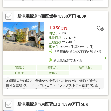
たくさんの取扱物件からお探し条件にあう物件をご紹介◎新着物
件や価格改定物件もいち早くご提供２】売って終わりにしない、
充実のアフターサービス体制◎アフターサービスの専門スタッフ
新潟県新潟市西区坂井 1,350万円 4LDK
が、迅速・丁寧にご対応◎ご購入後のお困り事も、充実した体制
で手厚くサポート◎年中無休！３６５日スピード対応３】新潟で
は弊社だけ《SBI新生銀行 提携ローン》◎業界最安水準の低金利
1,350
万円
０.９３%◎対面でのお手続きも可能◎頭金無しでもOK
間取り
4LDK
2
建物面積
137.42m
2
土地面積
219.48m
築年月
1980年8月(築46年1ヶ月)
ＪＲ越後線 新潟大学前駅 徒歩9分
新潟県新潟市西区坂井
2階建て
都市ガス
駐車場あり
駐車2台
所有権
JR新潟大学前駅まで徒歩9分♪小学校へも徒歩5分で通勤・通学に
便利な立地♪スーパー・コンビニ・ドラッグストアも徒歩10分圏
内にあり、子育て世帯にも暮らしやすい住環境です♪現況渡し、売
主の契約不適合責任免責◎清水フードセンターまで徒歩7分◎セブ
ンイレブンまで徒歩3分◎クスリのアオキまで徒歩9分◎新通小学
新潟県新潟市東区粟山２ 1,398万円 5DK
校まで徒歩5分◎坂井輪中学校まで徒歩15分