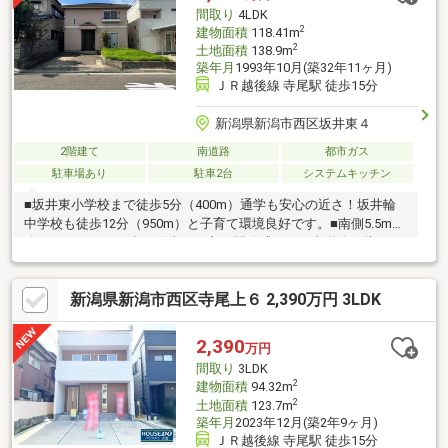
間取り
4LDK
2
建物面積
118.41m
2
土地面積
138.9m
築年月
1993年10月(築32年11ヶ月)
ＪＲ越後線 寺尾駅 徒歩15分
新潟県新潟市西区坂井東４
2階建て
南道路
都市ガス
駐車場あり
駐車2台
システムキッチン
■坂井東小学校まで徒歩5分（400m）通学も安心の近さ！坂井輪
中学校も徒歩12分（950m）と子育て環境良好です。■南側5.5m道
路×カースペース2台可陽当りが良く開放感のある南道路に接して
おり、お車の出し入れもスムーズです。■ゆとりある広さの4LDK1
階は14.1帖LDK＋8帖和室、2階には11帖和室や8.5帖洋室を備えた
新潟県新潟市西区寺尾上６ 2,390万円 3LDK
設計です。■即内見・即引渡し可能な空家物件ご都合に合わせて
いつでもご見学可能です。
2,390
万円
間取り
3LDK
2
建物面積
94.32m
2
土地面積
123.7m
築年月
2023年12月(築2年9ヶ月)
ＪＲ越後線 寺尾駅 徒歩15分