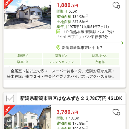
1,880
万円
間取り
5LDK
2
建物面積
134.98m
2
土地面積
237.53m
築年月
1975年2月(築51年7ヶ月)
ＪＲ信越本線 新潟駅 バス17分/
「中山五丁目」バス停 停歩7分
新潟県新潟市東区中山７
2階建て
都市ガス
駐車場あり
駐車3台
システムキッチン
所有権
・全居室６帖以上で広々・スーパー徒歩３分、近隣お店が充実・
笹木戸線が車で２分・中央区や栗ノ木バイパスもアクセス良好
【教育】竹尾小学校 徒歩１４分木戸中学校 徒歩２８分【おす
すめ】〇赤道近くで徒歩圏内にも商業施設が充実〇１８帖のゆと
りのＬＤＫに８帖の和室が隣接〇リビング収納や各居室に収納あ
新潟県新潟市東区はなみずき２ 3,780万円 4SLDK
り〇食洗機や浄水器付のシステムキッチン〇一日の疲れが癒され
る広々ユニットバス
3,780
万円
間取り
4SLDK
2
建物面積
175.88m
2
土地面積
199.64m