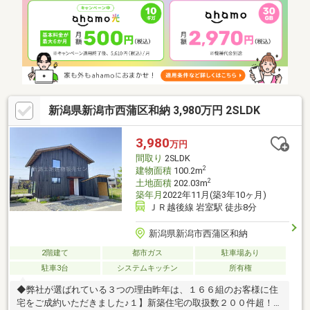
法書士は売主指定■□ローン支払例□■月々79，604円 ※物件価格
を金利1％・35年で借入した場合
新潟県新潟市西蒲区和納 3,980万円 2SLDK
3,980
万円
間取り
2SLDK
2
建物面積
100.2m
2
土地面積
202.03m
築年月
2022年11月(築3年10ヶ月)
ＪＲ越後線 岩室駅 徒歩8分
新潟県新潟市西蒲区和納
2階建て
都市ガス
駐車場あり
駐車3台
システムキッチン
所有権
◆弊社が選ばれている３つの理由昨年は、１６６組のお客様に住
宅をご成約いただきました♪１】新築住宅の取扱数２００件超！◎