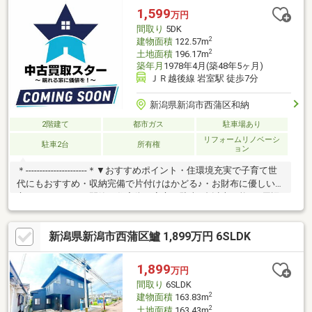
1,599
万円
間取り
5DK
2
建物面積
122.57m
2
土地面積
196.17m
築年月
1978年4月(築48年5ヶ月)
ＪＲ越後線 岩室駅 徒歩7分
新潟県新潟市西蒲区和納
2階建て
都市ガス
駐車場あり
リフォームリノベーシ
駐車2台
所有権
ョン
＊----------------------＊▼おすすめポイント・住環境充実で子育て世
代にもおすすめ・収納完備で片付けはかどる♪・お財布に優しい都
市ガスエリア！・閑静な住宅街で安心・駐車2台以上可能♪▼周辺
環境・和納小学校（約1000ｍ）・岩室中学校（約1900ｍ）・新潟
市立和納保育園（約800ｍ）・ローソン新潟下和納店（約2900
新潟県新潟市西蒲区鱸 1,899万円 6SLDK
ｍ）＊---------------------＊▼本日ご見学可能「今から見たい！」「お
一人でも安心」お気軽にお問い合わせ♪住宅ローンのご相談も随時
お任せください！
1,899
万円
間取り
6SLDK
2
建物面積
163.83m
2
土地面積
163.43m