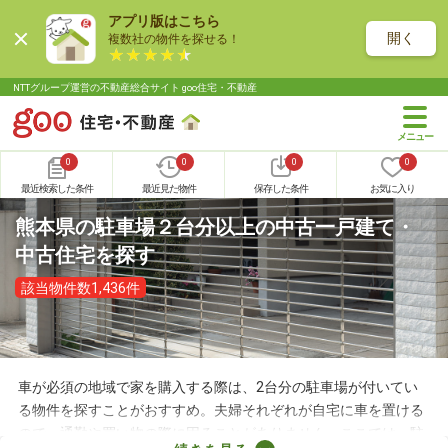
アプリ版はこちら
開く
複数社の物件を探せる！
NTTグループ運営の不動産総合サイト goo住宅・不動産
0
0
0
0
最近検索した条件
最近見た物件
保存した条件
お気に入り
熊本県の駐車場２台分以上の中古一戸建て・
中古住宅を探す
該当物件数1,436件
車が必須の地域で家を購入する際は、2台分の駐車場が付いてい
る物件を探すことがおすすめ。夫婦それぞれが自宅に車を置ける
ので、通勤や買い物の際に困ることがありません。ここでは、駐