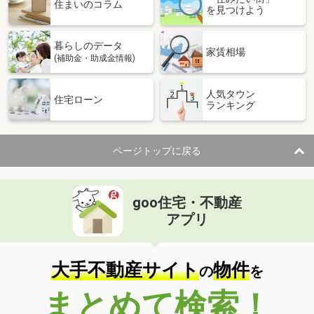
価 格
1,980万円
住まいのコラム
を見つけよう
住 所
熊本県熊本市東区長嶺東２
建物面積
171.26m²
暮らしのデータ
土地面積
230.32m²
家賃相場
(補助金・助成金情報)
熊本県熊本市東区三郎１
人気タウン
住宅ローン
ランキング
価 格
3,800万円
住 所
熊本県熊本市東区三郎１
建物面積
129.59m²
ページトップに戻る
土地面積
155.48m²
熊本県菊池郡大津町大字大津
goo住宅・不動産
価 格
1,900万円
アプリ
住 所
熊本県菊池郡大津町大字大津
建物面積
154.29m²
土地面積
240.37m²
大手不動産サイト
物件
の
を
熊本県菊池郡大津町大字大林
まとめて検索！