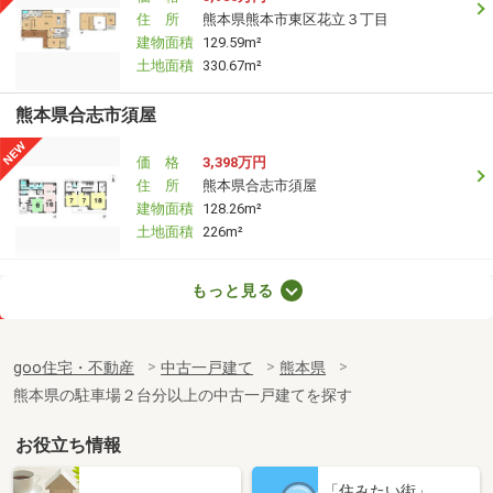
住 所
熊本県熊本市東区花立３丁目
建物面積
129.59m²
土地面積
330.67m²
熊本県合志市須屋
価 格
3,398万円
住 所
熊本県合志市須屋
建物面積
128.26m²
土地面積
226m²
熊本県合志市須屋
もっと見る
価 格
3,590万円
住 所
熊本県合志市須屋
goo住宅・不動産
中古一戸建て
熊本県
建物面積
119m²
熊本県の駐車場２台分以上の中古一戸建てを探す
土地面積
232.99m²
お役立ち情報
熊本県熊本市東区長嶺東２
「住みたい街」