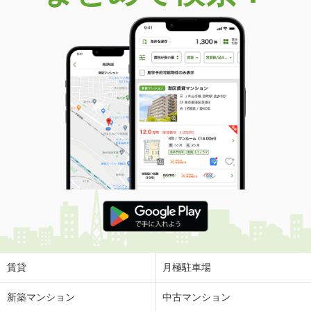
価 格
600万円
住 所
熊本県菊池郡大津町大字大林
建物面積
83.54m²
土地面積
1099m²
熊本県熊本市北区楡木２丁目
価 格
2,090万円
住 所
熊本県熊本市北区楡木２丁目
建物面積
108.61m²
土地面積
231.47m²
熊本県上益城郡益城町大字広崎
価 格
1,780万円
住 所
熊本県上益城郡益城町大字広崎
建物面積
125.77m²
土地面積
166.2m²
賃貸
月極駐車場
新築マンション
中古マンション