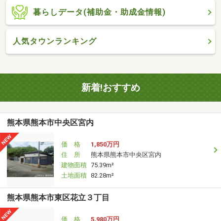
暮らしデータ(補助金・助成金情報)
人気タウンランキング
新着!おすすめ
熊本県熊本市中央区宮内
価 格
1,850万円
住 所
熊本県熊本市中央区宮内
建物面積
75.39m²
土地面積
82.28m²
熊本県熊本市東区花立３丁目
価 格
5,980万円