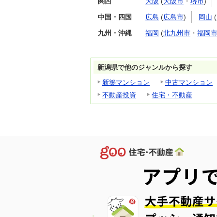
関西
大阪
(
大阪市
・
堺市
)
中国・四国
広島
(
広島市
)
岡山
(
九州・沖縄
福岡
(
北九州市
・
福岡
新潟県で他のジャンルから探す
新築マンション
中古マンション
不動産投資
住宅・不動産