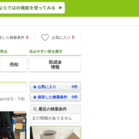
0
0
存した検索条件
お気に入り
売る
住みやすい街を探す
助成金
売却
情報
お気に入り
0件
保存した検索条件
0件
oo住宅・不動
最近の検索条件
まだ情報がありません