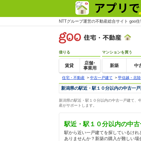
NTTグループ運営の不動産総合サイト goo
借りる
マンションを買う
店舗･
賃貸
新築
中
事業用
住宅・不動産
>
中古一戸建て
>
甲信越・北陸
新潟県の駅近・駅１０分以内の中古一戸
新潟県の駅近・駅１０分以内の中古一戸建て、中
産がサポートします。
駅近・駅１０分以内の中古
駅から近い一戸建てを探しているけれ
ありませんか？新築の購入が難しい場