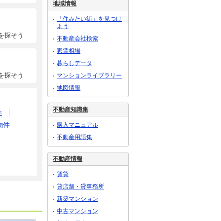
地域情報
「住みたい街」を見つけ
よう
を探そう
不動産会社検索
家賃相場
暮らしデータ
を探そう
マンションライブラリー
地図情報
不動産知識集
件
物件
購入マニュアル
不動産用語集
不動産情報
賃貸
貸店舗・貸事務所
新築マンション
中古マンション