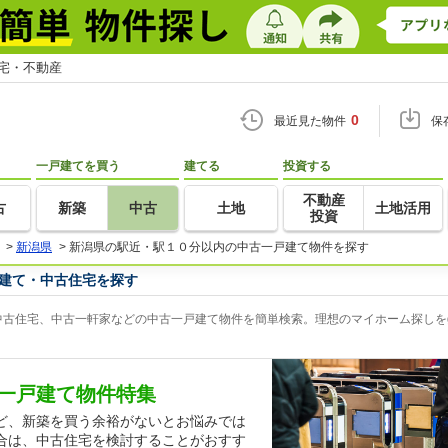
住宅・不動産
0
最近見た物件
保
一戸建てを買う
建てる
投資する
不動産
古
新築
中古
土地
土地活用
投資
>
新潟県
>
新潟県の駅近・駅１０分以内の中古一戸建て物件を探す
建て・中古住宅を探す
古住宅、中古一軒家などの中古一戸建て物件を簡単検索。理想のマイホーム探しをg
一戸建て物件特集
ど、新築を買う余裕がないとお悩みでは
合は、中古住宅を検討することがおすす