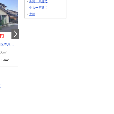
新築一戸建て
中古一戸建て
土地
万円
450万円
88万円
新潟県新潟市西区寺尾西４
新潟県上越市大字岩木
新潟県上越市西城町１
.06m²
建物面積
117.59m²
建物面積
112.31m²
7.54m²
土地面積
224.73m²
土地面積
168.73m²
区