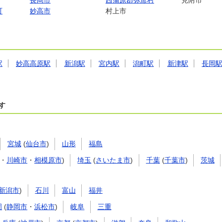
長岡市
西蒲原郡弥彦村
見附市
町
妙高市
村上市
駅
妙高高原駅
新潟駅
宮内駅
潟町駅
新津駅
長岡
す
宮城
(
仙台市
)
山形
福島
・
川崎市
・
相模原市
)
埼玉
(
さいたま市
)
千葉
(
千葉市
)
茨城
新潟市
)
石川
富山
福井
岡
(
静岡市
・
浜松市
)
岐阜
三重