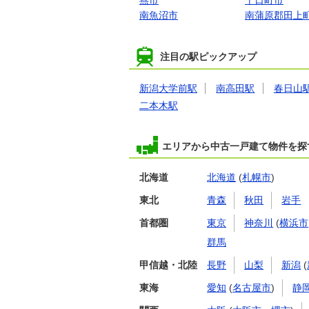
燕市
十日町市
南魚沼市
南蒲原郡田上
注目の駅ピックアップ
新潟大学前駅
南高田駅
春日山
二本木駅
エリアから中古一戸建て物件を探
北海道
北海道
(
札幌市
)
東北
青森
秋田
岩手
首都圏
東京
神奈川
(
横浜市
群馬
甲信越・北陸
長野
山梨
新潟
(
東海
愛知
(
名古屋市
)
静