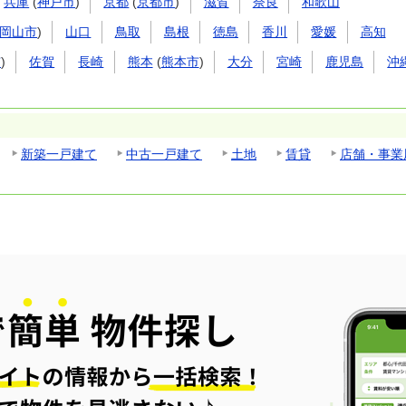
兵庫
(
神戸市
)
京都
(
京都市
)
滋賀
奈良
和歌山
岡山市
)
山口
鳥取
島根
徳島
香川
愛媛
高知
市
)
佐賀
長崎
熊本
(
熊本市
)
大分
宮崎
鹿児島
沖
新築一戸建て
中古一戸建て
土地
賃貸
店舗・事業