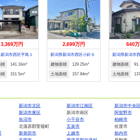
3,369万円
2,699万円
640
県新潟市西区平島１
新潟県新潟市西区小針６
面積
141.16m²
建物面積
129.25m²
建物面積
91
面積
151.5m²
土地面積
157.94m²
土地面積
13
新潟市北区
新潟市江南区
新潟市中央
新潟市東区
新潟市南区
阿賀野市
魚沼市
小千谷市
柏崎市
北蒲原郡聖籠町
五泉市
佐渡市
町
新発田市
上越市
胎内市