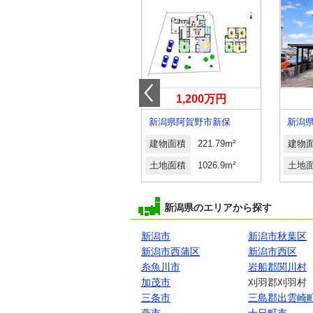
1,580万円
1,200万円
新潟県南魚沼市一村尾
新潟県阿賀野市新保
新潟
建物面積
275.01m²
建物面積
221.79m²
建物
土地面積
274.69m²
土地面積
1026.9m²
土地
新潟県のエリアから探す
新潟市
新潟市秋葉区
新潟市西蒲区
新潟市西区
糸魚川市
岩船郡関川村
加茂市
刈羽郡刈羽村
三条市
三島郡出雲崎