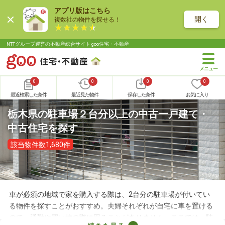
アプリ版はこちら
開く
複数社の物件を探せる！
NTTグループ運営の不動産総合サイト goo住宅・不動産
0
0
0
0
最近検索した条件
最近見た物件
保存した条件
お気に入り
栃木県の駐車場２台分以上の中古一戸建て・
中古住宅を探す
該当物件数1,680件
車が必須の地域で家を購入する際は、2台分の駐車場が付いてい
る物件を探すことがおすすめ。夫婦それぞれが自宅に車を置ける
ので、通勤や買い物の際に困ることがありません。ここでは、駐