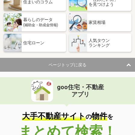
価 格
2,490万円
住まいのコラム
を見つけよう
住 所
栃木県宇都宮市叶谷町
建物面積
109.3m²
暮らしのデータ
土地面積
330.25m²
家賃相場
(補助金・助成金情報)
栃木県宇都宮市富士見町
人気タウン
住宅ローン
ランキング
価 格
3,190万円
住 所
栃木県宇都宮市富士見町
建物面積
111.78m²
ページトップに戻る
土地面積
204.21m²
栃木県宇都宮市北一の沢町
goo住宅・不動産
価 格
2,980万円
アプリ
住 所
栃木県宇都宮市北一の沢町
建物面積
48.96m²
土地面積
107.12m²
大手不動産サイト
物件
の
を
栃木県足利市宮北町
まとめて検索！