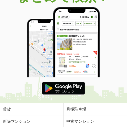
価 格
680万円
住 所
栃木県足利市宮北町
建物面積
126.6m²
土地面積
127.04m²
栃木県足利市寺岡町
価 格
450万円
住 所
栃木県足利市寺岡町
建物面積
95.23m²
土地面積
174.42m²
栃木県足利市堀込町
価 格
3,800万円
住 所
栃木県足利市堀込町
建物面積
114.27m²
土地面積
600.61m²
賃貸
月極駐車場
栃木県足利市大町
新築マンション
中古マンション