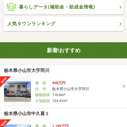
暮らしデータ(補助金・助成金情報)
人気タウンランキング
新着!おすすめ
栃木県小山市大字羽川
価 格
498万円
住 所
栃木県小山市大字羽川
建物面積
116.6m²
土地面積
134.41m²
栃木県小山市中久喜１
価 格
1,799万円