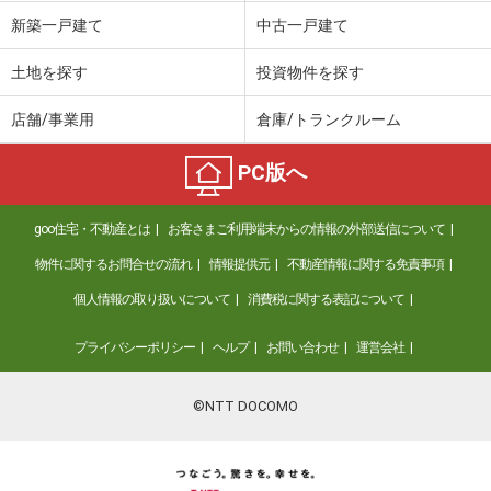
価 格
490万円
新築一戸建て
中古一戸建て
住 所
栃木県足利市大町
建物面積
45.45m²
土地を探す
投資物件を探す
土地面積
84.48m²
店舗/事業用
倉庫/トランクルーム
栃木県宇都宮市上欠町
PC版へ
価 格
2,750万円
住 所
栃木県宇都宮市上欠町
goo住宅・不動産とは
お客さまご利用端末からの情報の外部送信について
建物面積
84.46m²
土地面積
203.89m²
物件に関するお問合せの流れ
情報提供元
不動産情報に関する免責事項
個人情報の取り扱いについて
消費税に関する表記について
栃木県佐野市吉水町
プライバシーポリシー
ヘルプ
お問い合わせ
運営会社
価 格
1,880万円
住 所
栃木県佐野市吉水町
建物面積
141.71m²
©NTT DOCOMO
土地面積
211.76m²
栃木県佐野市赤見町