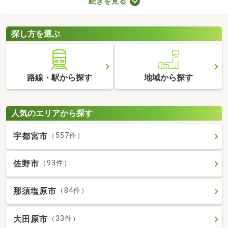
続きを見る
車場2台分以上を備えている中古の一戸建てを紹介します。物件
別に間取りや設備、周辺の環境が異なるので、重視したいポイン
トをチェックしましょう。
探し方を選ぶ
路線・駅から探す
地域から探す
人気のエリアから探す
宇都宮市
（557件）
佐野市
（93件）
那須塩原市
（84件）
大田原市
（33件）