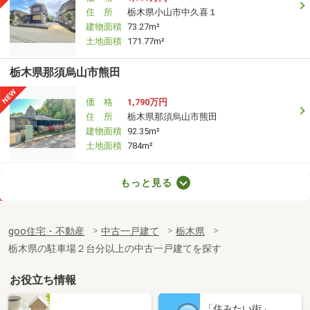
住 所
栃木県小山市中久喜１
建物面積
73.27m²
土地面積
171.77m²
栃木県那須烏山市熊田
価 格
1,790万円
住 所
栃木県那須烏山市熊田
建物面積
92.35m²
土地面積
784m²
栃木県小山市八幡町２
もっと見る
価 格
1,080万円
住 所
栃木県小山市八幡町２
goo住宅・不動産
中古一戸建て
栃木県
建物面積
116.42m²
栃木県の駐車場２台分以上の中古一戸建てを探す
土地面積
148.55m²
お役立ち情報
栃木県宇都宮市叶谷町
「住みたい街」