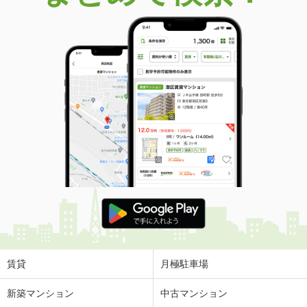
価 格
1,999万円
住 所
山形県天童市北久野本３
建物面積
158.76m²
土地面積
270m²
山形県天童市鎌田本町２
価 格
2,200万円
住 所
山形県天童市鎌田本町２
建物面積
183.74m²
土地面積
310.85m²
山形県天童市芳賀タウン南５
価 格
4,280万円
住 所
山形県天童市芳賀タウン南５
建物面積
117.99m²
土地面積
264.8m²
賃貸
月極駐車場
山形県山形市吉原南
新築マンション
中古マンション