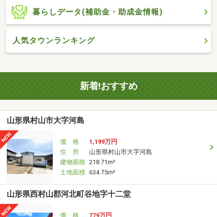
暮らしデータ(補助金・助成金情報)
人気タウンランキング
新着!おすすめ
山形県村山市大字河島
価 格
1,199万円
住 所
山形県村山市大字河島
建物面積
218.71m²
土地面積
634.75m²
山形県西村山郡河北町谷地字十二堂
価 格
779万円