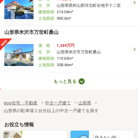
住 所
山形県西村山郡河北町谷地字十二堂
建物面積
214.04m²
土地面積
900.6m²
山形県米沢市万世町桑山
価 格
1,249万円
住 所
山形県米沢市万世町桑山
建物面積
119.65m²
土地面積
308.46m²
山形県米沢市万世町桑山
もっと見る
価 格
1,099万円
住 所
山形県米沢市万世町桑山
goo住宅・不動産
中古一戸建て
山形県
建物面積
107.61m²
山形県の駐車場２台分以上の中古一戸建てを探す
土地面積
329.31m²
お役立ち情報
山形県米沢市窪田町東江股
「住みたい街」