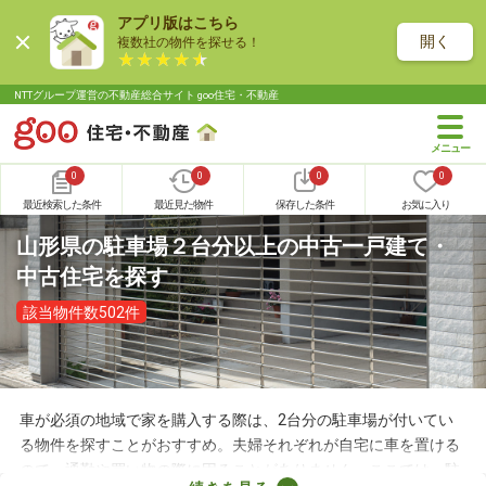
アプリ版はこちら
開く
複数社の物件を探せる！
NTTグループ運営の不動産総合サイト goo住宅・不動産
0
0
0
0
最近検索した条件
最近見た物件
保存した条件
お気に入り
山形県の駐車場２台分以上の中古一戸建て・
中古住宅を探す
該当物件数502件
車が必須の地域で家を購入する際は、2台分の駐車場が付いてい
る物件を探すことがおすすめ。夫婦それぞれが自宅に車を置ける
ので、通勤や買い物の際に困ることがありません。ここでは、駐