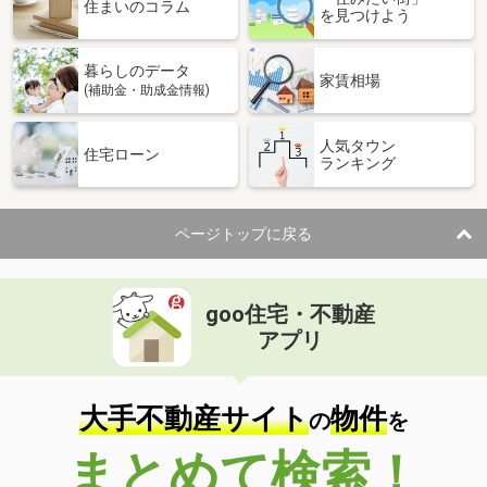
価 格
1,199万円
住まいのコラム
を見つけよう
住 所
山形県米沢市窪田町東江股
建物面積
122.55m²
暮らしのデータ
土地面積
272.19m²
家賃相場
(補助金・助成金情報)
山形県米沢市金池６
人気タウン
住宅ローン
ランキング
価 格
1,599万円
住 所
山形県米沢市金池６
建物面積
178.01m²
ページトップに戻る
土地面積
318.46m²
山形県米沢市大字口田沢
goo住宅・不動産
価 格
499万円
アプリ
住 所
山形県米沢市大字口田沢
建物面積
106.84m²
土地面積
740.49m²
大手不動産サイト
物件
の
を
山形県天童市北久野本３
まとめて検索！