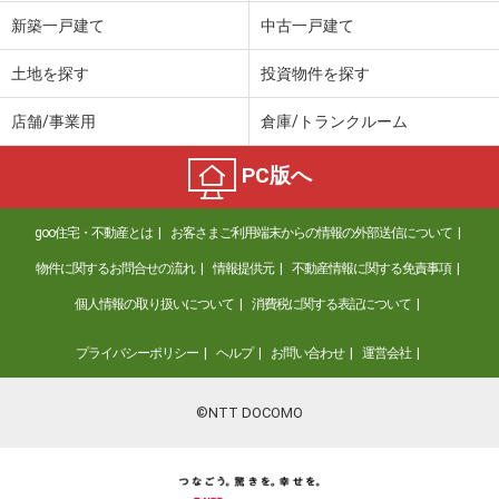
価 格
3,120万円
新築一戸建て
中古一戸建て
住 所
山形県山形市吉原南
建物面積
96.88m²
土地を探す
投資物件を探す
土地面積
210.6m²
店舗/事業用
倉庫/トランクルーム
山形県山形市双月町
PC版へ
価 格
2,399万円
住 所
山形県山形市双月町
goo住宅・不動産とは
お客さまご利用端末からの情報の外部送信について
建物面積
109.3m²
土地面積
251.65m²
物件に関するお問合せの流れ
情報提供元
不動産情報に関する免責事項
個人情報の取り扱いについて
消費税に関する表記について
山形県南陽市宮内
プライバシーポリシー
ヘルプ
お問い合わせ
運営会社
価 格
1,280万円
住 所
山形県南陽市宮内
建物面積
202.05m²
©NTT DOCOMO
土地面積
975.21m²
山形県上山市長清水１