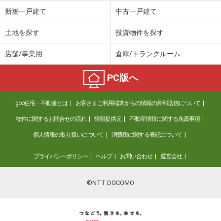
価 格
1,298万円
新築一戸建て
中古一戸建て
住 所
岐阜県岐阜市小野
建物面積
102.26m²
土地を探す
投資物件を探す
土地面積
164.98m²
店舗/事業用
倉庫/トランクルーム
岐阜県多治見市脇之島町７
PC版へ
価 格
350万円
住 所
岐阜県多治見市脇之島町７
goo住宅・不動産とは
お客さまご利用端末からの情報の外部送信について
建物面積
97.71m²
土地面積
208.97m²
物件に関するお問合せの流れ
情報提供元
不動産情報に関する免責事項
個人情報の取り扱いについて
消費税に関する表記について
岐阜県多治見市東山３
プライバシーポリシー
ヘルプ
お問い合わせ
運営会社
価 格
1,480万円
住 所
岐阜県多治見市東山３
建物面積
118.48m²
©NTT DOCOMO
土地面積
183.65m²
岐阜県岐阜市東中島２