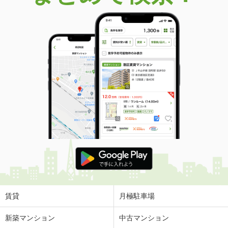
価 格
2,130万円
住 所
岐阜県各務原市川島笠田町
建物面積
103.92m²
土地面積
155.8m²
岐阜県各務原市つつじが丘５
価 格
1,650万円
住 所
岐阜県各務原市つつじが丘５
建物面積
155.68m²
土地面積
223.1m²
岐阜県関市星ケ丘
価 格
1,149万円
住 所
岐阜県関市星ケ丘
建物面積
102.5m²
土地面積
201.59m²
賃貸
月極駐車場
岐阜県岐阜市小野
新築マンション
中古マンション