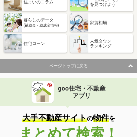
価 格
2,980万円
住まいのコラム
を見つけよう
住 所
岐阜県羽島郡笠松町朝日町
建物面積
104.33m²
暮らしのデータ
土地面積
356.52m²
家賃相場
(補助金・助成金情報)
岐阜県各務原市松が丘４
人気タウン
住宅ローン
ランキング
価 格
999万円
住 所
岐阜県各務原市松が丘４
建物面積
109.51m²
ページトップに戻る
土地面積
179.99m²
岐阜県各務原市尾崎南町１
goo住宅・不動産
価 格
530万円
アプリ
住 所
岐阜県各務原市尾崎南町１
建物面積
108.13m²
土地面積
259.28m²
大手不動産サイト
物件
の
を
岐阜県各務原市川島笠田町
まとめて検索！