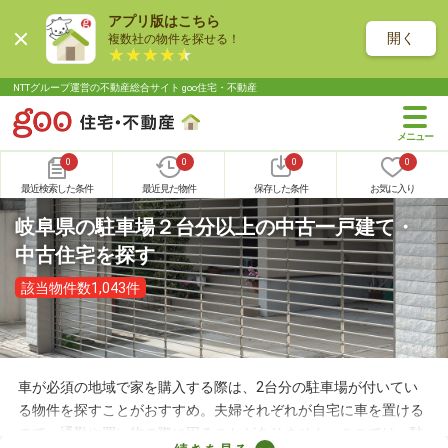
アプリ版はこちら
開く
複数社の物件を探せる！
NTTグループ運営の不動産総合サイト goo住宅・不動産
0
0
0
0
最近検索した条件
最近見た物件
保存した条件
お気に入り
岐阜県の駐車場２台分以上の中古一戸建て・
中古住宅を探す
該当物件数1,043件
車が必須の地域で家を購入する際は、2台分の駐車場が付いてい
る物件を探すことがおすすめ。夫婦それぞれが自宅に車を置ける
ので、通勤や買い物の際に困ることがありません。ここでは、駐