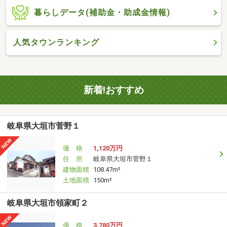
暮らしデータ(補助金・助成金情報)
人気タウンランキング
新着!おすすめ
岐阜県大垣市菅野１
価 格
1,120万円
住 所
岐阜県大垣市菅野１
建物面積
108.47m²
土地面積
150m²
岐阜県大垣市領家町２
価 格
3,780万円