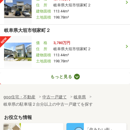
住 所
岐阜県大垣市領家町２
建物面積
113.44m²
土地面積
198.78m²
岐阜県大垣市領家町２
価 格
3,780万円
住 所
岐阜県大垣市領家町２
建物面積
113.44m²
土地面積
198.78m²
岐阜県大垣市榎戸町１
もっと見る
価 格
2,180万円
住 所
岐阜県大垣市榎戸町１
goo住宅・不動産
中古一戸建て
岐阜県
建物面積
119.64m²
岐阜県の駐車場２台分以上の中古一戸建てを探す
土地面積
198.34m²
お役立ち情報
岐阜県羽島郡笠松町朝日町
「住みたい街」