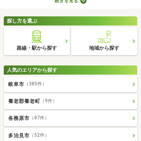
続きを見る
車場2台分以上を備えている中古の一戸建てを紹介します。物件
別に間取りや設備、周辺の環境が異なるので、重視したいポイン
トをチェックしましょう。
探し方を選ぶ
路線・駅から探す
地域から探す
人気のエリアから探す
岐阜市
（385件）
養老郡養老町
（9件）
各務原市
（87件）
多治見市
（52件）