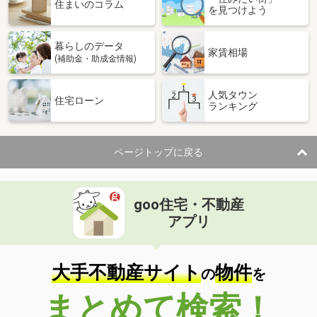
価 格
2,340万円
住まいのコラム
を見つけよう
住 所
千葉県松戸市和名ケ谷
建物面積
77.66m²
暮らしのデータ
土地面積
109.79m²
家賃相場
(補助金・助成金情報)
千葉県松戸市上本郷
人気タウン
住宅ローン
ランキング
価 格
4,380万円
住 所
千葉県松戸市上本郷
建物面積
108.26m²
ページトップに戻る
土地面積
123.6m²
千葉県我孫子市我孫子３
goo住宅・不動産
価 格
2,480万円
アプリ
住 所
千葉県我孫子市我孫子３
建物面積
98.01m²
土地面積
126.15m²
大手不動産サイト
物件
の
を
千葉県千葉市花見川区天戸町
まとめて検索！