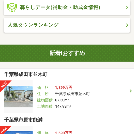
暮らしデータ(補助金・助成金情報)
人気タウンランキング
新着!おすすめ
千葉県成田市並木町
価 格
1,899万円
住 所
千葉県成田市並木町
建物面積
87.58m²
土地面積
147.98m²
千葉県市原市能満
価 格
2,690万円