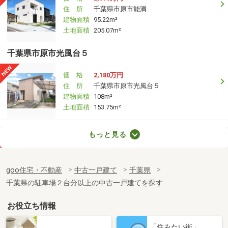
住 所
千葉県市原市能満
建物面積
95.22m²
土地面積
205.07m²
千葉県市原市光風台５
価 格
2,180万円
住 所
千葉県市原市光風台５
建物面積
108m²
土地面積
153.75m²
千葉県市原市青葉台４
もっと見る
価 格
980万円
住 所
千葉県市原市青葉台４
goo住宅・不動産
中古一戸建て
千葉県
建物面積
119.23m²
千葉県の駐車場２台分以上の中古一戸建てを探す
土地面積
206.19m²
お役立ち情報
千葉県松戸市和名ケ谷
「住みたい街」