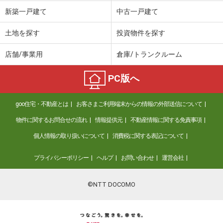
価 格
1,230万円
新築一戸建て
中古一戸建て
住 所
千葉県千葉市緑区誉田町３
建物面積
114.26m²
土地を探す
投資物件を探す
土地面積
238.59m²
店舗/事業用
倉庫/トランクルーム
千葉県木更津市祇園４
PC版へ
価 格
2,880万円
住 所
千葉県木更津市祇園４
goo住宅・不動産とは
お客さまご利用端末からの情報の外部送信について
建物面積
128.5m²
土地面積
248.9m²
物件に関するお問合せの流れ
情報提供元
不動産情報に関する免責事項
個人情報の取り扱いについて
消費税に関する表記について
千葉県木更津市八幡台５
プライバシーポリシー
ヘルプ
お問い合わせ
運営会社
価 格
948万円
住 所
千葉県木更津市八幡台５
建物面積
103.07m²
©NTT DOCOMO
土地面積
199.53m²
千葉県千葉市花見川区天戸町