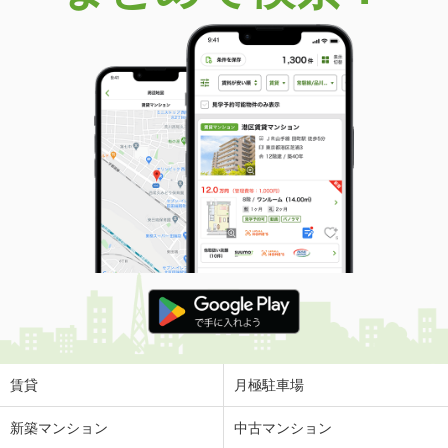
価 格
2,080万円
住 所
千葉県千葉市花見川区天戸町
建物面積
131m²
土地面積
140.63m²
千葉県千葉市稲毛区萩台町
価 格
3,980万円
住 所
千葉県千葉市稲毛区萩台町
建物面積
113.52m²
土地面積
165.47m²
千葉県千葉市稲毛区長沼原町
価 格
3,650万円
住 所
千葉県千葉市稲毛区長沼原町
建物面積
105.98m²
土地面積
191.07m²
賃貸
月極駐車場
千葉県千葉市緑区誉田町３
新築マンション
中古マンション