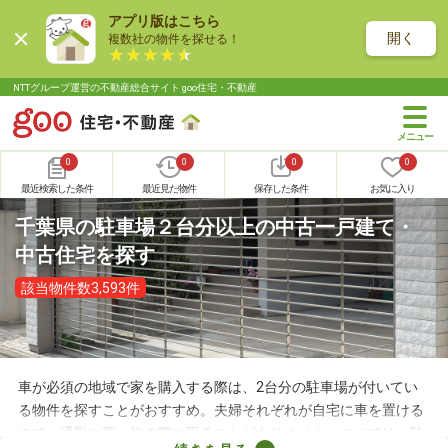
アプリ版はこちら
開く
複数社の物件を探せる！
NTTグループ運営の不動産総合サイト goo住宅・不動産
0
0
0
0
最近検索した条件
最近見た物件
保存した条件
お気に入り
千葉県の駐車場２台分以上の中古一戸建て・
中古住宅を探す
該当物件数3,593件
車が必須の地域で家を購入する際は、2台分の駐車場が付いてい
る物件を探すことがおすすめ。夫婦それぞれが自宅に車を置ける
ので、通勤や買い物の際に困ることがありません。ここでは、駐