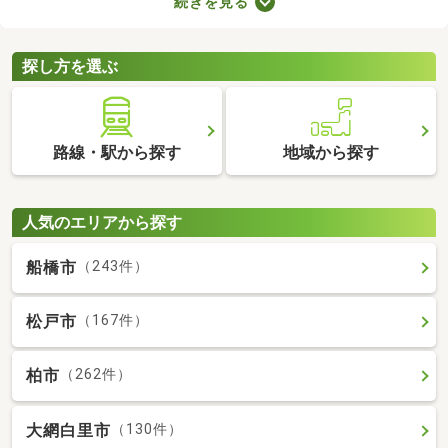
続きを見る
車場2台分以上を備えている中古の一戸建てを紹介します。物件
別に間取りや設備、周辺の環境が異なるので、重視したいポイン
トをチェックしましょう。
探し方を選ぶ
路線・駅から探す
地域から探す
人気のエリアから探す
船橋市
（243件）
松戸市
（167件）
柏市
（262件）
大網白里市
（130件）