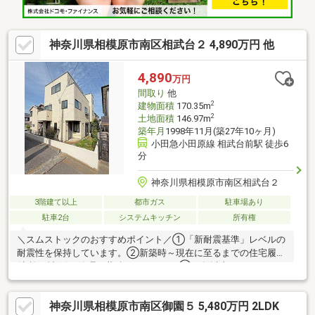
神奈川県相模原市南区相武台２ 4,890万円 他
4,890
万円
間取り
他
2
建物面積
170.35m
2
土地面積
146.97m
築年月
1998年11月(築27年10ヶ月)
小田急小田原線 相武台前駅 徒歩6
分
神奈川県相模原市南区相武台２
3階建て以上
都市ガス
駐車場あり
駐車2台
システムキッチン
所有権
＼スムストックのおすすめポイント／①「新耐震基準」レベルの
耐震性を保持しています。②新築時～現在に至るまでの住宅履歴
(点検・補修)を管理・蓄積しています。③50年以上のメンテナン
スプログラムに対応。住宅購入後もそのまま引き継ぐことが可能
です。④スムストック専用瑕疵保険付保可能。物件の詳細情報
神奈川県相模原市南区御園５ 5,480万円 2LDK
は、イベント情報欄でもご確認下さい。●積水ハウス施工