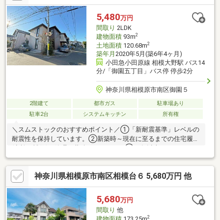
5LLDDKK＋S(納戸)のスムストック住宅●小田急小田原線「相武
台」駅まで徒歩6分●2世帯住宅におすすめ●南向きバルコニー●駐
5,480
万円
車場2台分（※車種制限有）土・日・祝日は定休日となりますが、
間取り
2LDK
ご案内希望などお気軽にご相談ください♪
2
建物面積
93m
2
土地面積
120.68m
築年月
2020年5月(築6年4ヶ月)
小田急小田原線 相模大野駅 バス14
分/「御園五丁目」バス停 停歩2分
神奈川県相模原市南区御園５
2階建て
都市ガス
駐車場あり
駐車2台
システムキッチン
所有権
＼スムストックのおすすめポイント／①「新耐震基準」レベルの
耐震性を保持しています。②新築時～現在に至るまでの住宅履歴
(点検・補修)を管理・蓄積しています。③50年以上のメンテナン
スプログラムに対応。住宅購入後もそのまま引き継ぐことが可能
です。物件の詳細情報は、イベント情報欄でもご確認下さい。●
神奈川県相模原市南区相模台６ 5,680万円 他
積水ハウス旧分譲地！●北西側・北東側前面道路の幅員は約
5.0m、角地！●神奈川中央交通「御園五丁目」停まで徒歩2分。
●2020年5月築、積水ハウス施工 【ザ・グラヴィス】●「2LDK」
5,680
万円
→「3LDK」へ間取り変更可能(別途工事費用あり)。●カースペー
間取り
他
スに2台駐車可能(車種制限あり)。
2
建物面積
173.25m