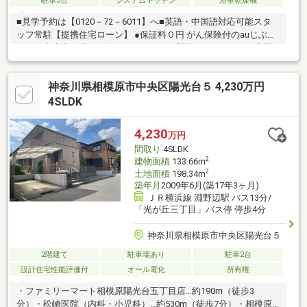
駐車3台
システムキッチン
浴室乾燥機
■見学予約は【0120－72－6011】へ■英語・中国語対応可能スタ
ッフ常駐【提携住宅ローン】 ●保証料０円 がん保険付のauじぶん
銀行＆全疾病保障の住信SBIネット銀行 利用可たくさんのお客様
からのお言葉に感謝してこれからも楽しく素敵なお家探しをお約
束します。お家探しを始めてみようと思われたらまずは、お気軽
神奈川県相模原市中央区陽光台５ 4,230万円
に東宝ハウス町田に相談してみませんか？何も決まっていなくて
大丈夫！まずはお客様の夢をお聞かせください！お問合せをお待
4SLDK
ちしております☆☆
4,230
万円
間取り
4SLDK
2
建物面積
133.66m
2
土地面積
198.34m
築年月
2009年6月(築17年3ヶ月)
ＪＲ横浜線 淵野辺駅 バス13分/
「光が丘三丁目」バス停 停歩4分
神奈川県相模原市中央区陽光台５
2階建て
駐車場あり
駐車2台
設計住宅性能評価付
オール電化
所有権
・ファミリーマート相模原陽光台五丁目店…約190m（徒歩3
分）・松崎医院（内科・小児科）…約530m（徒歩7分）・相模原