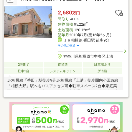
量の収納スペース（小屋裏収納・床下収納・納戸）◎リビングと
キッチンに床暖房あり◎家族でコニュニケーションを取りながら
2,680
万円
料理可能な対面式キッチン◎生活施設（スーパー・コンビニ・ド
間取り
4LDK
ラッグストア・郵便局）が10分圏内にあり
2
建物面積
95.22m
2
土地面積
120.12m
築年月
2010年7月(築16年2ヶ月)
ＪＲ相模線 番田駅 徒歩9分
その他の交通
神奈川県相模原市中央区上溝
2階建て
南道路
駐車場あり
駐車2台
システムキッチン
所有権
JR相模線「番田」駅徒歩9分JR相模線「上溝」徒歩圏内小田急線
「相模大野」駅へもバスアクセス可◆駐車スペース2台◆家庭菜
園やガーデニングを楽しめる庭付き◆車通りの少ない前面道路◆
陽当たり、風通り良好～お好きな日時にご内見可能～「宅地建物
取引士」、「住宅ローンアドバイザー」資格保有者が担当いたし
ます！住宅ローン無料相談承ります！お気軽にお問合せくださ
い！