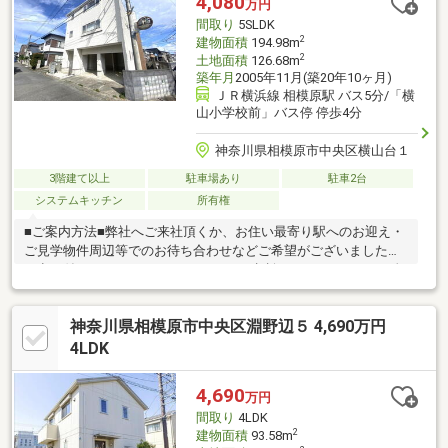
4,080
万円
間取り
5SLDK
2
建物面積
194.98m
2
土地面積
126.68m
築年月
2005年11月(築20年10ヶ月)
ＪＲ横浜線 相模原駅 バス5分/「横
山小学校前」バス停 停歩4分
神奈川県相模原市中央区横山台１
3階建て以上
駐車場あり
駐車2台
システムキッチン
所有権
■ご案内方法■弊社へご来社頂くか、お住い最寄り駅へのお迎え・
ご見学物件周辺等でのお待ち合わせなどご希望がございましたら
お申し付け下さい。■どんなことでもご相談ください■・どこの金
融機関がオトクですか？・自己資金０ですけど購入できます
か？・諸経費ってどれくらいかかりますか？・月々の返済がどれ
神奈川県相模原市中央区淵野辺５ 4,690万円
くらいになるのか？・車のローンがあるけど平気なの？・親子で
ローンは組めるのかな？どんな些細なことでも大丈夫です。お住
4LDK
まい探しにおける安心と納得をご提供させて頂きます。
4,690
万円
間取り
4LDK
2
建物面積
93.58m