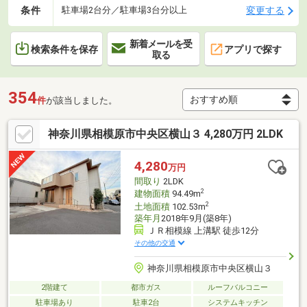
条件
変更する
駐車場2台分／駐車場3台分以上
新着メールを受
検索条件を保存
アプリで探す
取る
354
件
が該当しました。
神奈川県相模原市中央区横山３ 4,280万円 2LDK
4,280
万円
間取り
2LDK
2
建物面積
94.49m
2
土地面積
102.53m
築年月
2018年9月(築8年)
ＪＲ相模線 上溝駅 徒歩12分
その他の交通
神奈川県相模原市中央区横山３
2階建て
都市ガス
ルーフバルコニー
駐車場あり
駐車2台
システムキッチン