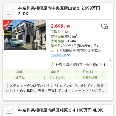
は、2LDKの物件がオススメ。東南向きの物件です。建物面積
神奈川県相模原市中央区横山台１ 2,699万円
87.38㎡の物件はいかがですか。築2年と新しく、設備の面でも充
実。
3LDK
2,699
万円
間取り
3LDK
2
建物面積
80.55m
2
土地面積
100.4m
築年月
2000年3月(築26年6ヶ月)
ＪＲ相模線 南橋本駅 徒歩22分
その他の交通
神奈川県相模原市中央区横山台１
2階建て
南道路
駐車場あり
駐車2台
システムキッチン
浴室乾燥機
システムキッチンは使いやすく汚れにくいのでご好評です。家族
におすすめな3LDK。設備も充実しています。オートバスシステム
が設置されているので、お風呂に入りたいときに適切な温度です
ぐ入れます。TVインターホンで、モニターから来訪者が確認でき
ます。今回紹介するのは、建物面積が80.55平米。設備や周辺環境
神奈川県相模原市緑区相原６ 4,100万円 4LDK
が整っている中古戸建てはいかがでしょうか。アクセントとして
の出窓がおしゃれです。