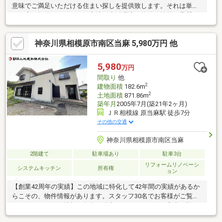
意味でご満足いただける住まい探しを提供致します。それは単な
る住宅の提供だけでなく、立地・生活環境や物件の性能・品質、
資金計画等、住まいに関するあらゆる点の応援をさせていただく
こと、それこそが私たちの使命です。そのために、日々多くの情
神奈川県相模原市南区当麻 5,980万円 他
報を収集、分析し迅速な対応を心がけております。ご不安なこと
はなんなりとご相談ください。いちばん話しやすいいちばん分か
りやすいいちばんワクワクする不動産ネットワークへCENTURY21
5,980
万円
アイ建設グループ創業39年の経験と実績を生かし、最適をご提案
間取り
他
致します。
2
建物面積
182.6m
2
土地面積
871.86m
築年月
2005年7月(築21年2ヶ月)
ＪＲ相模線 原当麻駅 徒歩7分
その他の交通
神奈川県相模原市南区当麻
2階建て
駐車場あり
駐車3台
リフォームリノベーシ
システムキッチン
所有権
ョン
【創業42周年の実績】この地域に特化して42年間の実績があるか
らこその、物件情報があります。スタッフ30名でお客様がご覧に
なったことのない情報を多数ご用意しております。ご案内・詳細
な資料のご請求はお気軽にどうぞ！インターネット、チラシなど