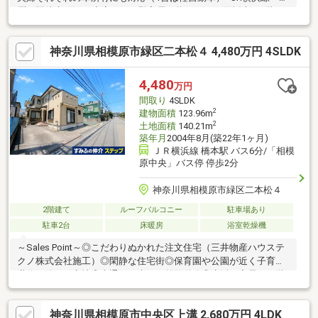
淵」駅徒歩8分！■空室につき即入居可能です！■3面採光の2階リ
ビング、LDK約16.3帖あります！■1階洋室・サービスルームは6.6
帖のゆとりの広さご興味ございましたら下記「資料請求・お問い
神奈川県相模原市緑区二本松４ 4,480万円 4SLDK
合わせ」欄に必要事項記入の上、お問い合わせください。担当者
より、ご希望に合わせて資料送付や、ご内覧等手配等させていた
だきます。その他お住まいに関するご相談も承りますので、お気
4,480
万円
兼ねなくご相談ください。
間取り
4SLDK
2
建物面積
123.96m
2
土地面積
140.21m
築年月
2004年8月(築22年1ヶ月)
ＪＲ横浜線 橋本駅 バス6分/「相模
原中央」バス停 停歩2分
神奈川県相模原市緑区二本松４
2階建て
ルーフバルコニー
駐車場あり
駐車2台
床暖房
浴室乾燥機
～Sales Point～◎こだわりぬかれた注文住宅（三井物産ハウステ
クノ株式会社施工）◎閑静な住宅街◎保育園や公園が近く子育て
世代に嬉しい立地◎車通りの少ない前面道路◎生活が容易な１階
リビング◎ルーフバルコニーと庭あり◎トイレと洗面台が各階に
あり◎充実のキッチン設備（ビルトイン浄水器・ビルトイン食洗
神奈川県相模原市中央区上溝 2,680万円 4LDK
機）◎セキュリティー性の高いモニター付きインターホン◎大容