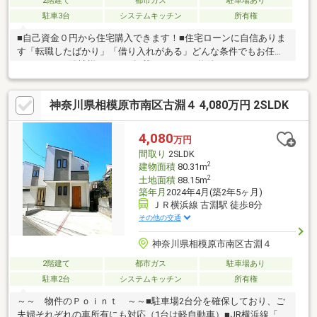
2階建て
都市ガス
駐車場あり
駐車3台
システムキッチン
所有権
■自己資金０円から住宅購入できます！■住宅ローンに自信ありま
す「転職したばかり」「借り入れがある」どんな条件でもお任せ
ください！■他社様でネット掲載されている物件も、まとめてご
紹介可能です！■見学、お問合せにつきましては土日に限らず平
日、営業時間外でもご対応可能です！東亜住宅ではお客様が安心
神奈川県相模原市南区古淵４ 4,080万円 2SLDK
して頂けますよう常に新しい事を取り入れております。経験豊富
な知識でお客様の悩み事をしっかりと解消いたします。お住まい
探しは東亜住宅にお任せください！ご見学予約は0120-60-
4,080
万円
1665【通話料無料】までお気軽にお電話ください♪スマートフォ
間取り
2SLDK
ンの方は右下の青いバナーよりお問合せ頂けます♪
2
建物面積
80.31m
2
土地面積
88.15m
築年月
2024年4月(築2年5ヶ月)
ＪＲ横浜線 古淵駅 徒歩8分
その他の交通
神奈川県相模原市南区古淵４
2階建て
都市ガス
駐車場あり
駐車2台
システムキッチン
所有権
～～ 物件のＰｏｉｎｔ ～～■駐車場2台分を確保しており、ご
夫婦それぞれの車所有にも対応（1台は軽自動車）■JR横浜線「古