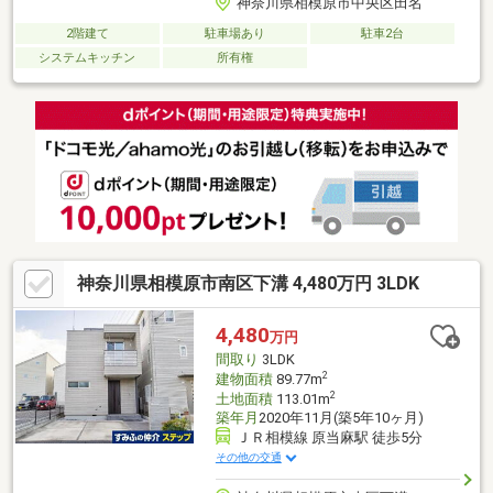
神奈川県相模原市中央区田名
2階建て
駐車場あり
駐車2台
システムキッチン
所有権
神奈川県相模原市南区下溝 4,480万円 3LDK
4,480
万円
間取り
3LDK
2
建物面積
89.77m
2
土地面積
113.01m
築年月
2020年11月(築5年10ヶ月)
ＪＲ相模線 原当麻駅 徒歩5分
その他の交通