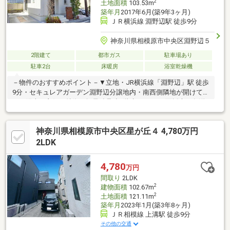
2
土地面積
103.53m
築年月
2017年6月(築9年3ヶ月)
ＪＲ横浜線 淵野辺駅 徒歩9分
神奈川県相模原市中央区淵野辺５
2階建て
都市ガス
駐車場あり
駐車2台
床暖房
浴室乾燥機
－物件のおすすめポイント－▼立地・JR横浜線「淵野辺」駅 徒歩
9分・セキュレアガーデン淵野辺分譲地内・南西側隣地が開けてお
り、陽当り良好▼特徴・軽量鉄骨造2階建・LDKは3面採光・各洋
室は2面採光設計・コミュニケーションを取りやすいリビング階
段・対面式キッチン・WIC等、随所に収納有・分譲地内の入口付
神奈川県相模原市中央区星が丘４ 4,780万円
近・公園に防犯カメラ有▼設備・床暖房(LD)・浴室乾燥機・複層
ガラス・エネファーム▼周辺環境・業務スーパー淵野辺駅前店 徒
2LDK
歩4分(約300m)■ ご希望の住まい探しをお手伝いします
━━━━━・・・物件の詳細・ご相談はお気軽にお問い合わせく
4,780
万円
ださい。
間取り
2LDK
2
建物面積
102.67m
2
土地面積
121.11m
築年月
2023年1月(築3年8ヶ月)
ＪＲ相模線 上溝駅 徒歩9分
その他の交通