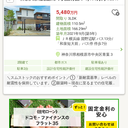
ン相模原店（車で11分）ニトリモール相模原店（車で10分）お気
軽にお問い合わせくださいませ。物件の詳細について、ご見学希
5,480
万円
望のお客様は下記番号までお気軽にご連絡ください。お問い合わ
間取り
3LDK
せ専用フリーダイヤル【0120-104-259】
2
建物面積
110.5m
2
土地面積
166.29m
築年月
2021年9月(築5年)
ＪＲ横浜線 淵野辺駅 バス13分/
「和泉短大前」バス停 停歩7分
神奈川県相模原市中央区青葉３
2階建て
都市ガス
駐車場あり
駐車2台
設計住宅性能評価付
建設住宅性能評価付
＼スムストックのおすすめポイント／①「新耐震基準」レベルの
耐震性を保持しています。②新築時～現在に至るまでの住宅履歴
(点検・補修)を管理・蓄積しています。③50年以上のメンテナン
スプログラムに対応。住宅購入後もそのまま引き継ぐことが可能
です。④スムストック専用瑕疵保険付保可能。物件の詳細情報
は、イベント情報欄でもご確認下さい。●2021年9月築、積水ハウ
ス施工SHAWOOD【グラヴィス ベルサ】●【設計・建設】住宅性
能評価書取得済み・長期優良住宅(新築時)●木造2階建て「3LDK＋
畳コーナー＋防音室」●太陽光発電システム搭載(3.8kw)●LDKは約
17.5帖！約4.1帖の畳コーナーが隣接◎