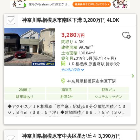
神奈川県相模原市南区下溝 3,280万円 4LDK
3,280
万円
間取り
4LDK
2
建物面積
99.78m
2
土地面積
130.84m
築年月
2019年5月(築7年4ヶ月)
ＪＲ相模線 原当麻駅 徒歩9分
その他の交通
神奈川県相模原市南区下溝
2階建て
南道路
都市ガス
駐車場あり
駐車2台
システムキッチン
◆アクセス／ＪＲ相模線「原当麻」駅徒歩９分◇敷地面積／１３
０．８４㎡（３９．５７坪）◆建物面積／９９．７８㎡（３０．
１８坪）◇築年月／令和元年５月◆間取／４ＬＤＫ◇南側接道に
つき陽当たり良好◆南側カースペース２台分有（車種による）◇
現況／空家
神奈川県相模原市中央区星が丘４ 3,390万円