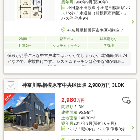
築年月
1996年9月(築30年)
小田急小田原線 小田急相模原駅 バ
ス16分/「水道路（相模原市南区）」
バス停 停歩9分
神奈川県相模原市南区相模台７
2階建て
都市ガス
駐車場あり
駐車2台
システムキッチン
所有権
値段がお手ごろな中古戸建てはいかがでしょうか。建物面積92.74
㎡なので、家族向けです。システムキッチンは必要な物が組み込
まれているため、すぐ調理できます。洗濯物がよく乾く南東向き
がオススメポイントです。広い庭付きなので、お子様にストレス
を感じさせることもありません。靴好きの方には嬉しい、シュー
神奈川県相模原市中央区田名 2,980万円 3LDK
ズボックス付き玄関です。3SLDKなので様々な使い方が可能なサ
ービスルームが付いています。
2,980
万円
間取り
3LDK
2
建物面積
95.64m
2
土地面積
148.78m
築年月
2017年3月(築9年6ヶ月)
バス/「堀の内」バス停 停歩8分