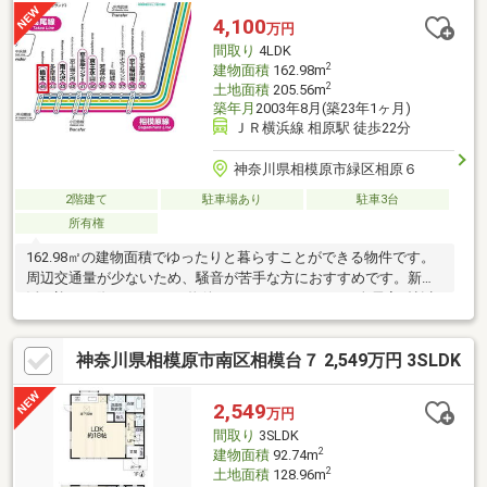
4,100
万円
間取り
4LDK
2
建物面積
162.98m
2
土地面積
205.56m
築年月
2003年8月(築23年1ヶ月)
ＪＲ横浜線 相原駅 徒歩22分
神奈川県相模原市緑区相原６
2階建て
駐車場あり
駐車3台
所有権
162.98㎡の建物面積でゆったりと暮らすことができる物件です。
周辺交通量が少ないため、騒音が苦手な方におすすめです。新生
活を迎える際は、4LDKの物件はいかがでしょうか。全居室6帖以
上なら、家族連れでも広々と使えます。和室だと人数の多い来客
があっても対応することが出来ます。こちらの物件は閑静な住宅
神奈川県相模原市南区相模台７ 2,549万円 3SLDK
地にあります。電車も2路線が利用圏内にあるので、通勤通学にも
便利です。
2,549
万円
間取り
3SLDK
2
建物面積
92.74m
2
土地面積
128.96m