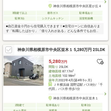
神奈川県相模原市中央区星が丘４
3階建て以上
都市ガス
駐車場あり
駐車3台
システムキッチン
浴室乾燥機
■自己資金０円から住宅購入できます！■住宅ローンに自信ありま
す「転職したばかり」「借り入れがある」どんな条件でもお任せ
ください！■他社様でネット掲載されている物件も、まとめてご
紹介可能です！■見学、お問合せにつきましては土日に限らず平
日、営業時間外でもご対応可能です！東亜住宅ではお客様が安心
神奈川県相模原市中央区並木１ 5,280万円 2SLDK
して頂けますよう常に新しい事を取り入れております。経験豊富
な知識でお客様の悩み事をしっかりと解消いたします。お住まい
探しは東亜住宅にお任せください！ご見学予約は0120-60-
5,280
万円
1665【通話料無料】までお気軽にお電話ください♪スマートフォ
間取り
2SLDK
ンの方は右下の青いバナーよりお問合せ頂けます♪
2
建物面積
87.17m
2
土地面積
102.98m
築年月
2022年4月(築4年5ヶ月)
ＪＲ横浜線 淵野辺駅 バス8分/「千
代田」バス停 停歩1分
神奈川県相模原市中央区並木１
2階建て
駐車場あり
駐車2台
オール電化
床暖房
所有権