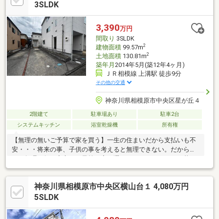
3SLDK
3,390
万円
間取り
3SLDK
2
建物面積
99.57m
2
土地面積
130.81m
築年月
2014年5月(築12年4ヶ月)
ＪＲ相模線 上溝駅 徒歩9分
その他の交通
神奈川県相模原市中央区星が丘４
2階建て
駐車場あり
駐車2台
システムキッチン
浴室乾燥機
所有権
【無理の無いご予算で家を買う】一生の住まいだから支払いも不
安・・・将来の事、子供の事を考えると無理できない。だからこ
そ、無理の無い安心のご予算で家を選ぶメリット。アパート暮ら
しの時と変わらぬ支払いで満足度の高い暮らしを手に入れる。～
～～リフォーム内容～～～クロス前面張替えユニットバス交換(浴
神奈川県相模原市中央区横山台１ 4,080万円
室乾燥機付)トイレ新規交換(1F、2F)洗面化粧台交換給湯器交換ガ
スコンロ交換畳全面張替え襖・障子交換7月末リフォーム工事完了
5SLDK
予定♪お客様に合わせた資金計画も可能です。お気軽にご相談下さ
い。