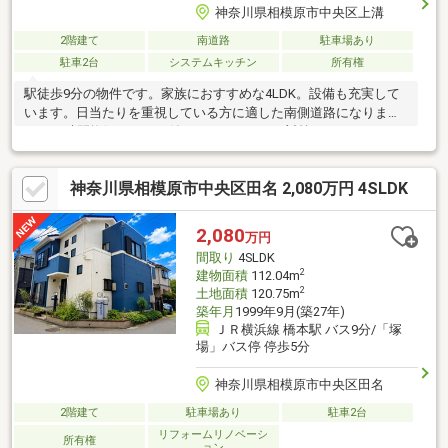
神奈川県相模原市中央区上溝
2階建て
南道路
駐車場あり
駐車2台
システムキッチン
所有権
駅徒歩9分の物件です。家族におすすめな4LDK。設備も充実して
います。日当たりを重視している方に適した南側道路になりま
す。24時間換気システム付きなのでウイルス対策にもつながりま
す。システムキッチン付きの物件です。95.22㎡の建物面積でスペ
ースの面でも問題なく快適に過ごせますよ。TVインターホン付き
神奈川県相模原市中央区田名 2,080万円 4SLDK
でお子様のお留守番も安心です。
2,080
万円
間取り
4SLDK
2
建物面積
112.04m
2
土地面積
120.75m
築年月
1999年9月(築27年)
ＪＲ横浜線 橋本駅 バス9分/「塚
場」バス停 停歩5分
神奈川県相模原市中央区田名
2階建て
駐車場あり
駐車2台
リフォームリノベーシ
所有権
ョン