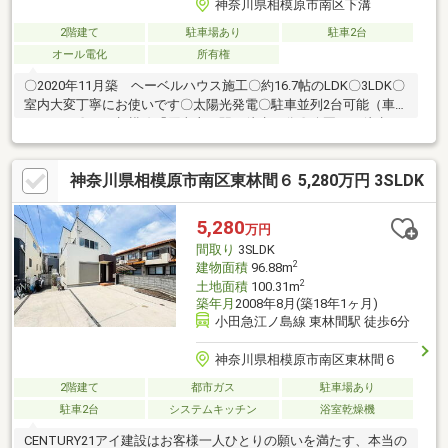
神奈川県相模原市南区下溝
2階建て
駐車場あり
駐車2台
オール電化
所有権
〇2020年11月築 ヘーベルハウス施工〇約16.7帖のLDK〇3LDK〇
室内大変丁寧にお使いです〇太陽光発電〇駐車並列2台可能（車種
による）〇ＪＲ相模線「原当麻」駅 徒歩５分〇公園まで徒歩２
分〇閑静な住宅街〇商業施設が近く利便性が高い〇土地１１３．
０１㎡（３４．１８坪）〇第二種中高層住宅専用地域〇軽ペイ
神奈川県相模原市南区東林間６ 5,280万円 3SLDK
率 ： ６０％〇容積率 ：２００％
5,280
万円
間取り
3SLDK
2
建物面積
96.88m
2
土地面積
100.31m
築年月
2008年8月(築18年1ヶ月)
小田急江ノ島線 東林間駅 徒歩6分
神奈川県相模原市南区東林間６
2階建て
都市ガス
駐車場あり
駐車2台
システムキッチン
浴室乾燥機
CENTURY21アイ建設はお客様一人ひとりの願いを満たす、本当の