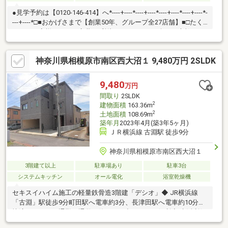
●見学予約は【0120-146-414】へ*----+----*----+----*----+----*----+----*-
---+----*□■おかげさまで【創業50年、グループ全27店舗】■□たく
さんのお客様からのお言葉に感謝してこれからも楽しく素敵なお
家探しをお約束します。お家探しを始めてみようと思われたらま
ずは、お気軽に東宝ハウス町田に相談してみませんか？何も決ま
神奈川県相模原市南区西大沼１ 9,480万円 2SLDK
っていなくて大丈夫！まずはお客様の夢をお聞かせください！
「行って良かったね」と思っていただけるように、スタッフ一同
【夢に人に住まいに本気です！】お客様のお問合せをお待ちして
9,480
万円
おります☆
間取り
2SLDK
2
建物面積
163.36m
2
土地面積
108.69m
築年月
2023年4月(築3年5ヶ月)
ＪＲ横浜線 古淵駅 徒歩9分
神奈川県相模原市南区西大沼１
3階建て以上
駐車場あり
駐車3台
システムキッチン
オール電化
浴室乾燥機
セキスイハイム施工の軽量鉄骨造3階建「デシオ」◆ JR横浜線
「古淵」駅徒歩9分町田駅へ電車約3分、長津田駅へ電車約10分の
快適アクセス 通勤・通学や休日のお出かけにも便利◆ 生活利便
性の高い住環境大型スーパーやショッピングモール・公共施設な