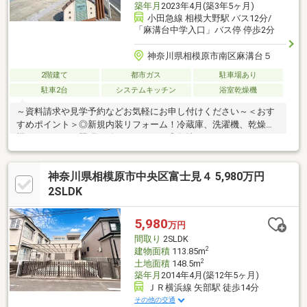
築年月
2023年4月(築3年5ヶ月)
小田急線 相模大野駅 バス12分/
「麻溝台中学入口」バス停 停歩2分
神奈川県相模原市南区麻溝台５
2階建て
都市ガス
駐車場あり
駐車2台
システムキッチン
浴室乾燥機
～資料請求や見学予約などお気軽にお申し付けください～＜おす
すめポイント＞◎新規内装リフォーム！冷蔵庫、洗濯機、乾燥
機、エアコン、照明が付いています！◎敷地はゆとりの165㎡！
広いお庭でガーデニングやバーベキューが楽しめます♪◎二世帯住
宅にも対応する5LDKの間取り♪SIC、パントリー、屋根裏など収納
神奈川県相模原市中央区富士見４ 5,980万円
充実！＜交通アクセス＞①小田急線「相模大野」駅バス12分②
小田急小田原線「小田急相模原」駅バス10分③JR横浜線「相模
2SLDK
原」駅バス30分※バス利用は「麻溝台中学入口」停歩2分
5,980
万円
間取り
2SLDK
2
建物面積
113.85m
2
土地面積
148.5m
築年月
2014年4月(築12年5ヶ月)
ＪＲ横浜線 矢部駅 徒歩14分
その他の交通