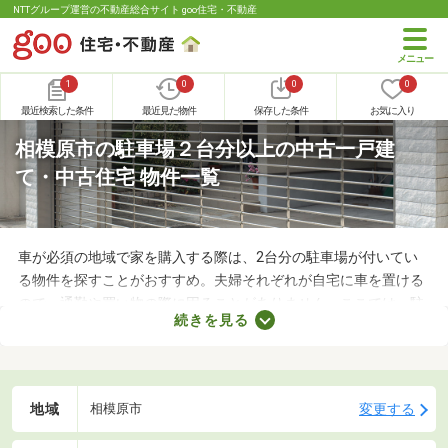
NTTグループ運営の不動産総合サイト goo住宅・不動産
1
0
0
0
最近検索した条件
最近見た物件
保存した条件
お気に入り
相模原市の駐車場２台分以上の中古一戸建
て・中古住宅 物件一覧
車が必須の地域で家を購入する際は、2台分の駐車場が付いてい
る物件を探すことがおすすめ。夫婦それぞれが自宅に車を置ける
ので、通勤や買い物の際に困ることがありません。ここでは、駐
続きを見る
車場2台分以上を備えている中古の一戸建てを紹介します。物件
別に間取りや設備、周辺の環境が異なるので、重視したいポイン
トをチェックしましょう。
地域
変更する
相模原市