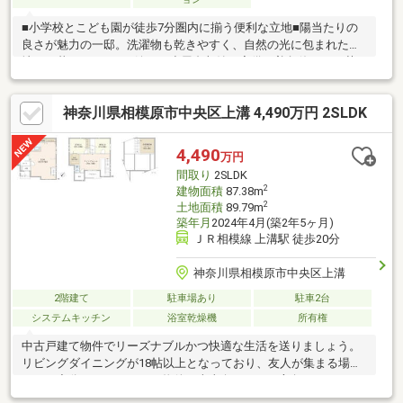
■小学校とこども園が徒歩7分圏内に揃う便利な立地■陽当たりの
良さが魅力の一邸。洗濯物も乾きやすく、自然の光に包まれた心
地よい暮らし■あると嬉しい小屋裏収納を完備。普段使わない荷
物や思い出の品もたっぷり収納できます豊かに過ごすには【イン
テリア】家具や家電と【エクステリア】カーポートや楽しめる
神奈川県相模原市中央区上溝 4,490万円 2SLDK
庭、この充実度で変わってきます。これらを一括で購入でき、そ
の代金を住宅ローンに組み込むことが可能なサービス、それがや
どかリッチです。※東京MXテレビ「カンニング竹山のイチバン研
4,490
万円
究所」２０２３年７月１日放送
間取り
2SLDK
2
建物面積
87.38m
2
土地面積
89.79m
築年月
2024年4月(築2年5ヶ月)
ＪＲ相模線 上溝駅 徒歩20分
神奈川県相模原市中央区上溝
2階建て
駐車場あり
駐車2台
システムキッチン
浴室乾燥機
所有権
中古戸建て物件でリーズナブルかつ快適な生活を送りましょう。
リビングダイニングが18帖以上となっており、友人が集まる場と
しても充分です。こちらの物件は南東向きです。方角にこだわり
のある方は是非一度ご覧下さい。家族の時間を大事にしたい方に