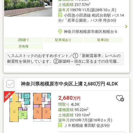
2
土地面積
237.57m
築年月
1997年11月(築28年10ヶ月)
小田急小田原線 相武台前駅 バス14
分/「若草公園前」バス停 停歩3分
神奈川県相模原市南区相模台６
2階建て
駐車場あり
駐車2台
所有権
＼スムストックのおすすめポイント／①「新耐震基準」レベルの
耐震性を保持しています。②新築時～現在に至るまでの住宅履歴
(点検・補修)を管理・蓄積しています。③50年以上のメンテナン
スプログラムに対応。住宅購入後もそのまま引き継ぐことが可能
です。物件の詳細情報は、イベント情報欄でもご確認下さい。●
神奈川県相模原市中央区上溝 2,680万円 4LDK
積水ハウス施工、木造2階建て「5LDKK」スムストック。●南東向
き。・外からの視線が気になりにくいよう塀が設置されており、
休日の過ごし方の幅が広がりそうます。●2階の南東側の2箇所に
2,680
万円
バルコニーが設置されています。●カースペースに2台駐車可能(車
間取り
4LDK
種による)。
2
建物面積
95.22m
2
土地面積
120.12m
築年月
2010年7月(築16年2ヶ月)
ＪＲ相模線 番田駅 徒歩9分