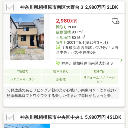
どが揃い、お買い物や子育てにも大変便利◆ 収納充実の住まい
神奈川県相模原市南区大野台３ 2,980万円 2LDK
WIC2か所＋納戸2か所を確保し住空間すっきり。ホームエレベー
ター付きで将来も安心◆ 快適な室内環境24時間換気システムで温
度差を抑え、快適な暮らしを実現◆ 高断熱・高防犯仕様防犯性能
2,980
万円
の高い合わせガラスを採用（設備小窓を除く）◆ 大切な車を雨風
間取り
2LDK
や紫外線から守るビルトインガレージ
2
建物面積
80.1m
2
土地面積
80.63m
築年月
2001年6月(築25年3ヶ月)
ＪＲ横浜線 古淵駅 バス7分/「大野
台中央」バス停 停歩6分
神奈川県相模原市南区大野台３
2階建て
駐車場あり
駐車2台
リフォームリノベーシ
システムキッチン
所有権
ョン
＼解放感のあるリビング／朝の光が心地いい南東向き！吹き抜け×
秘密基地ロフトワクワクする楽しい住まいで毎日がちょっと楽し
くなる♪■親にとっては、見守りながら使える安心のフリースペー
スです♪■季節物の収納やちょっとした書斎、くつろぎスペースと
してもOK！＼おすすめ／・児童館 徒歩5分子どもが安心して過ご
神奈川県相模原市中央区中央１ 5,980万円 4SLDK
せる雨の日も楽しめる児童館です・相模原市立博物館プラネタリ
ウムが併設されている施設は珍しい！向かいにＪＡＸＡ宇宙科学