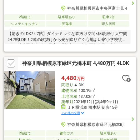
神奈川県相模原市中央区富士見４
2階建て
駐車場あり
駐車2台
システムキッチン
所有権
即入居可
【驚きのLDK24.7帖】ダイナミックな吹抜け空間×床暖房付 大空間
24.7帖LDK！2連の吹抜けから光が降り注ぐ心地よい家小学校徒歩
7分＆幼稚園徒歩2分！子育て環境良好な中央区富士見お家探しを
始めてみようと思われたらまずは、お気軽に東宝ハウス町田に相
談してみませんか？何も決まっていなくて大丈夫！まずはお客様
神奈川県相模原市緑区元橋本町 4,480万円 4LDK
の夢をお聞かせください！お問い合わせは【TOHO HOUSE 町田：
0120-70-6012】まで。
4,480
万円
間取り
4LDK
2
建物面積
100.19m
2
土地面積
137.02m
築年月
2021年12月(築4年9ヶ月)
ＪＲ横浜線 橋本駅 徒歩15分
その他の交通
神奈川県相模原市緑区元橋本町
2階建て
都市ガス
駐車場あり