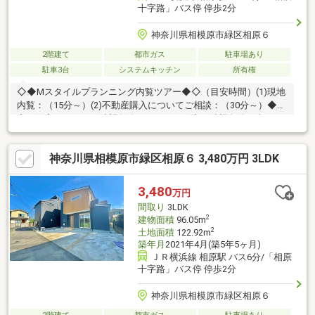
十字路」バス停 停歩2分
神奈川県相模原市緑区相原６
2階建て
都市ガス
駐車場あり
駐車3台
システムキッチン
所有権
◇◆Mスタイルプランニング内覧ツアー◆◇（目安時間）(1)現地
内覧：（15分～）(2)不動産購入についてご相談：（30分～）◆内
容：住宅ローン、ご希望条件のヒアリング◆ご希望条件に合った
物件情報の閲覧サポート～【お客様のマイホームってどんなイメ
ージ？】～◆広いリビングで楽しい食事！◆毎月支払う費用はど
神奈川県相模原市緑区相原６ 3,480万円 3LDK
のくらいになるの。◆不動産の購入は不安があって色々心配。不
動産購入は夢もあるけど、悩みや不安もありますね。少しでもお
客様に寄り添える、頼って良かったと思えるそんな営業でいいご
3,480
万円
提案ができたらと思っています。是非、お気軽にお立ち寄りくだ
間取り
3LDK
さい。
2
建物面積
96.05m
2
土地面積
122.92m
築年月
2021年4月(築5年5ヶ月)
ＪＲ横浜線 相原駅 バス6分/「相原
十字路」バス停 停歩2分
神奈川県相模原市緑区相原６