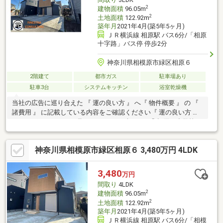
2
建物面積
96.05m
2
土地面積
122.92m
築年月
2021年4月(築5年5ヶ月)
ＪＲ横浜線 相原駅 バス6分/「相原
十字路」バス停 停歩2分
神奈川県相模原市緑区相原６
2階建て
都市ガス
駐車場あり
駐車3台
システムキッチン
浴室乾燥機
当社の広告に巡り合えた 『 運の良い方 』 へ『 物件概要 』 の 『
諸費用 』 に記載している内容をご確認ください『 運の良い方 』
であればきっと・・・見つけられるはずです !■「 相原 小学校
」 徒歩 13 分■「 相原 中学校 」 徒歩 23 分■築浅戸建■駐車場
並列3台■都市ガス■太陽光発電 付き
神奈川県相模原市緑区相原６ 3,480万円 4LDK
3,480
万円
間取り
4LDK
2
建物面積
96.05m
2
土地面積
122.92m
築年月
2021年4月(築5年5ヶ月)
ＪＲ横浜線 相原駅 バス6分/「相模