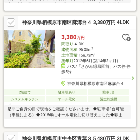
光が丘郵便局…約530m（徒歩7分）・セブンイレブン相模原緑が
丘1丁目店…約550m（徒歩7分）・里見公園…約470m（徒歩6
分）・グルメシティ光が丘店…約610m（徒歩8分）・市立陽光台
神奈川県相模原市南区麻溝台４ 3,380万円 4LDK
小学校…約1，300m（徒歩17分）・市立緑が丘中学校…約
750m（徒歩10分）
3,380
万円
間取り
4LDK
2
建物面積
96.05m
2
土地面積
168.73m
築年月
2012年6月(築14年3ヶ月)
バス/「さがみ緑風園前」バス停 停
歩5分
神奈川県相模原市南区麻溝台４
2階建て
駐車場あり
駐車3台
システムキッチン
オール電化
浴室乾燥機
是非ご自身の目で現地をご確認くださいませ。◆駐車場3台可能
（車種による）◆2015年にオール電化に切り替えました◆駅まで
平坦のため、徒歩・自転車どちらもラクラクです◆売主様が大切
に造園されたお庭をお譲り致します◆静かな住環境で子育てにも
◎◆スーパー充実♪新鮮市場なかや 相模原大沼店（車で6分）ク
神奈川県相模原市中央区青葉３ 5,480万円 3LDK
リエイト薬局 相模原大沼店（車で6分）◆商業施設も充実♪イオ