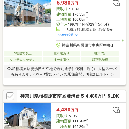
研究所も♪≪リフォーム内容≫・キッチン・ユニットバス・トイ
5,980
万円
レ・洗面化粧台・クロス・フローリング・タイルフロア・建具・
間取り
4SLDK
全居室クリーニング
2
建物面積
170.55m
2
土地面積
100.05m
築年月
1997年4月(築29年5ヶ月)
ＪＲ横浜線 相模原駅 徒歩13分
その他の交通
神奈川県相模原市中央区中央１
3階建て以上
駐車場あり
駐車2台
システムキッチン
オール電化
浴室乾燥機
◇JR相模原駅徒歩圏の立地で通勤通学に便利、近くに大型スーパ
ーもあります。◇2－3階にメインの居住空間、1階はビルトイン
車庫と多目的に使えるフリールームになっているため 将来のラ
イフスタイルの変化や、教室の開業、在宅ワークにも対応できる
住まいです。【リノベーション内容】2024年8月完工エコキュー
神奈川県相模原市南区麻溝台５ 4,480万円 5LDK
ト交換/全体塗装/エアコン3台新設/インターホン交換/建具交換/フ
ローリング工事/クロス貼替//壁埋込収納新設/階段手すり交換/1
階・2階トイレ、換気扇交換/1階・2階洗面台交換/浴室交換（浴室
4,480
万円
暖房乾燥機付き）/キッチン交換（IH調理器・ビルトイン食洗器）
間取り
5LDK
2
建物面積
111.78m
2
土地面積
165.29m