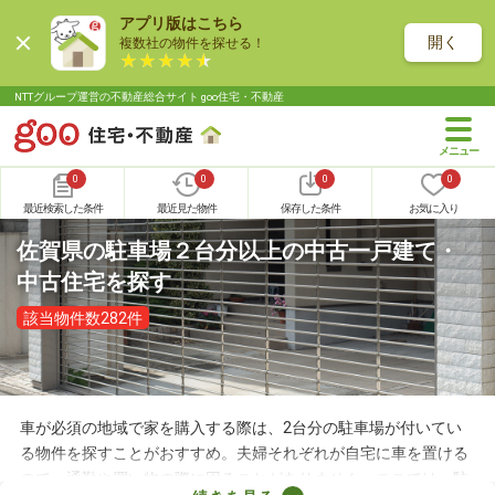
アプリ版はこちら
開く
複数社の物件を探せる！
NTTグループ運営の不動産総合サイト goo住宅・不動産
0
0
0
0
最近検索した条件
最近見た物件
保存した条件
お気に入り
佐賀県の駐車場２台分以上の中古一戸建て・
中古住宅を探す
該当物件数282件
車が必須の地域で家を購入する際は、2台分の駐車場が付いてい
る物件を探すことがおすすめ。夫婦それぞれが自宅に車を置ける
ので、通勤や買い物の際に困ることがありません。ここでは、駐