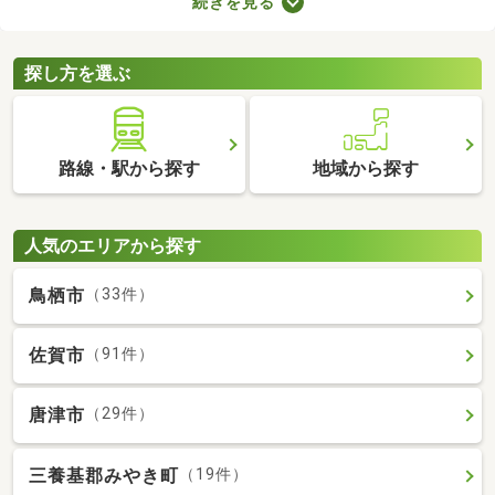
続きを見る
車場2台分以上を備えている中古の一戸建てを紹介します。物件
別に間取りや設備、周辺の環境が異なるので、重視したいポイン
トをチェックしましょう。
探し方を選ぶ
路線・駅から探す
地域から探す
人気のエリアから探す
鳥栖市
（33件）
佐賀市
（91件）
唐津市
（29件）
三養基郡みやき町
（19件）