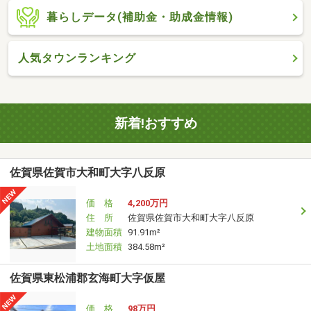
暮らしデータ(補助金・助成金情報)
人気タウンランキング
新着!おすすめ
佐賀県佐賀市大和町大字八反原
価 格
4,200万円
住 所
佐賀県佐賀市大和町大字八反原
建物面積
91.91m²
土地面積
384.58m²
佐賀県東松浦郡玄海町大字仮屋
価 格
98万円