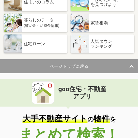
価 格
2,200万円
住まいのコラム
を見つけよう
住 所
佐賀県佐賀市若宮１
建物面積
93.65m²
暮らしのデータ
土地面積
321.86m²
家賃相場
(補助金・助成金情報)
佐賀県佐賀市新栄東２
人気タウン
住宅ローン
ランキング
価 格
3,280万円
住 所
佐賀県佐賀市新栄東２
建物面積
138m²
ページトップに戻る
土地面積
223.47m²
goo住宅・不動産
アプリ
大手不動産サイト
物件
の
を
まとめて検索！