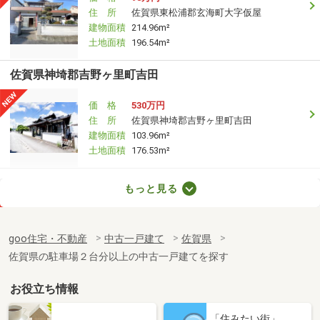
住 所
佐賀県東松浦郡玄海町大字仮屋
建物面積
214.96m²
土地面積
196.54m²
佐賀県神埼郡吉野ヶ里町吉田
価 格
530万円
住 所
佐賀県神埼郡吉野ヶ里町吉田
建物面積
103.96m²
土地面積
176.53m²
佐賀県小城市小城町晴気
もっと見る
価 格
1,180万円
住 所
佐賀県小城市小城町晴気
goo住宅・不動産
中古一戸建て
佐賀県
建物面積
117.58m²
佐賀県の駐車場２台分以上の中古一戸建てを探す
土地面積
269.12m²
お役立ち情報
佐賀県佐賀市若宮１
「住みたい街」