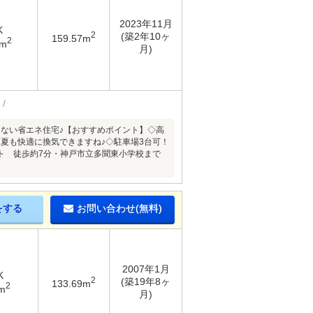
2023年11月
K
2
(築2年10ヶ
159.57m
2
3m
月)
ない省エネ住宅♪【おすすめポイント】◇高
夏も快適に換気できますね♪◇駐車場3台可！
ート 徒歩約7分・神戸市立多聞東小学校まで
をする
お問い合わせ(無料)
2007年1月
K
2
(築19年8ヶ
133.69m
2
m
月)