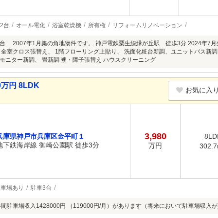
2台
オール電化
浴室乾燥機
所有権
リフォームリノベーション
 2007年1月築の角地物件です。 神戸電鉄粟生線緑が丘駅 徒歩3分 2024年7月
全室クロス張替え、 1階フローリング上貼り、 洗面化粧台新調、ユニットバス新調
モニター新調、 畳新調 襖・障子張替え ハウスクリーニング
万円 8LDK
お気に入
3,980
兵庫県神戸市兵庫区金平町１
8LD
地下鉄海岸線 御崎公園駅 徒歩3分
万円
302.
駐車場あり
駐車3台
年間駐車場収入1428000円 （119000円/月）があります（将来において駐車場