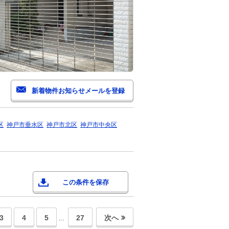
区
神戸市垂水区
神戸市北区
神戸市中央区
この条件を保存
3
4
5
27
次へ
…