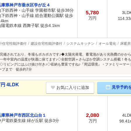
兵庫県神戸市垂水区学が丘４
地下鉄西神・山手線 学園都市駅 徒歩38分
5,780
3LD
地下鉄西神・山手線 総合運動公園駅 徒歩
万円
114.3
.4km
山陽電鉄本線 西舞子駅 徒歩4.1km
計住宅性能評価付
建設住宅性能評価付
システムキッチン
オール電化
床暖房
完備されており、冬場もポカポカです♪◆太陽光発電、蓄電池があり光熱費のかから
一年中室内の温度が快適に保てます♪◇全館空調＋さらぽか空調システム搭載！冬も
◇リビングにはふけ抜け付き♪◇収納も豊富ですね♪『周辺環境』・ファミリーマ
ープまで 徒歩約7分
円 4LDK
見学予約
お気に入りに追加
2,080
兵庫県神戸市西区北山台１
4LD
神戸電鉄粟生線 緑が丘駅 徒歩3分
万円
98.41