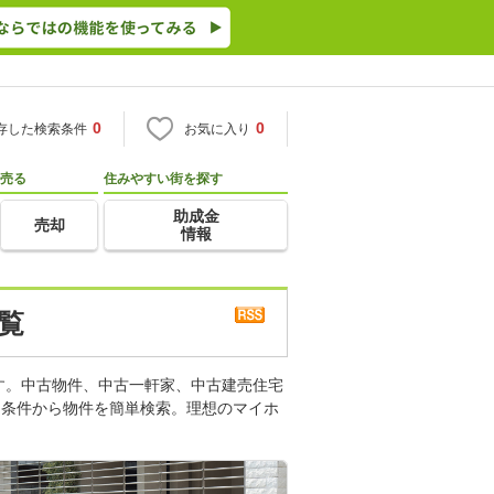
0
0
存した検索条件
お気に入り
売る
住みやすい街を探す
助成金
売却
情報
覧
す。中古物件、中古一軒家、中古建売住宅
り条件から物件を簡単検索。理想のマイホ