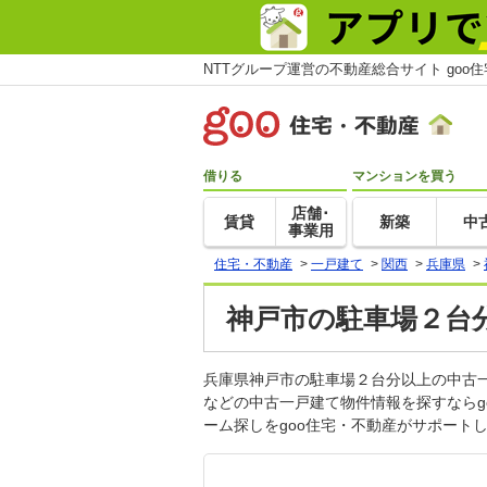
NTTグループ運営の不動産総合サイト goo
借りる
マンションを買う
店舗･
賃貸
新築
中
事業用
住宅・不動産
>
一戸建て
>
関西
>
兵庫県
>
神戸市の駐車場２台
兵庫県神戸市の駐車場２台分以上の中古
などの中古一戸建て物件情報を探すなら
ーム探しをgoo住宅・不動産がサポート