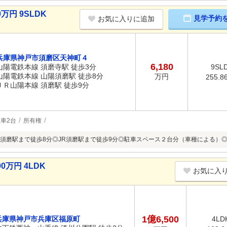
万円 9SLDK
見学予約
お気に入りに追加
兵庫県神戸市須磨区天神町４
6,180
山陽電鉄本線 須磨寺駅 徒歩3分
9SL
山陽電鉄本線 山陽須磨駅 徒歩8分
万円
255.8
ＪＲ山陽本線 須磨駅 徒歩9分
車2台
所有権
須磨駅まで徒歩8分◎JR須磨駅まで徒歩9分◎駐車スペース２台分（車種による）◎間取
0万円 4LDK
お気に入
1億6,500
兵庫県神戸市兵庫区福原町
4LD