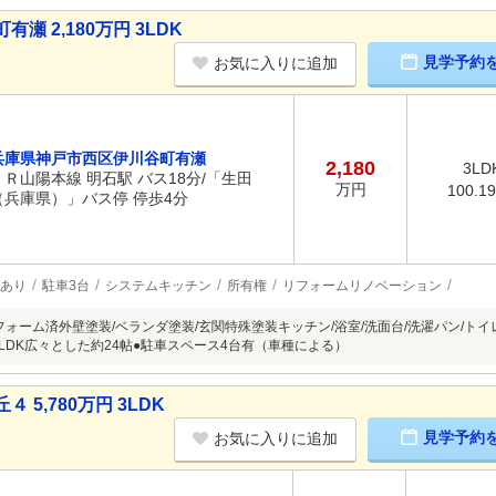
 2,180万円 3LDK
見学予約
お気に入りに追加
兵庫県神戸市西区伊川谷町有瀬
2,180
3LD
ＪＲ山陽本線 明石駅 バス18分/「生田
万円
100.1
（兵庫県）」バス停 停歩4分
あり
駐車3台
システムキッチン
所有権
リフォームリノベーション
リフォーム済外壁塗装/ベランダ塗装/玄関特殊塗装キッチン/浴室/洗面台/洗濯パン/ト
●LDK広々とした約24帖●駐車スペース4台有（車種による）
5,780万円 3LDK
見学予約
お気に入りに追加