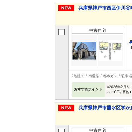
兵庫県神戸市西区伊川谷町有瀬
中古住宅
2階建て
南道路
都市ガス
駐車場
●2026年2月
おすすめポイント
ル・CF貼替他
兵庫県神戸市垂水区学が丘４ 
中古住宅