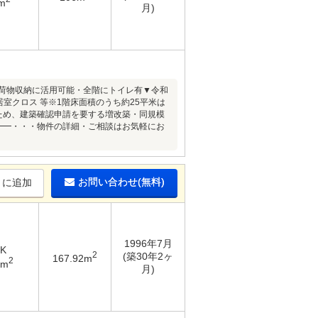
m
月)
型荷物収納に活用可能・全階にトイレ有▼令和
居室クロス 等※1階床面積のうち約25平米は
ため、建築確認申請を要する増改築・同規模
━━━・・・物件の詳細・ご相談はお気軽にお
お問い合わせ(無料)
りに追加
1996年7月
DK
2
(築30年2ヶ
167.92m
2
6m
月)