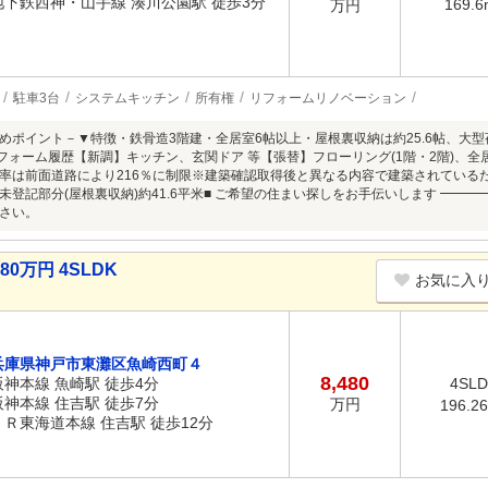
地下鉄西神・山手線 湊川公園駅 徒歩3分
169.6
万円
駐車3台
システムキッチン
所有権
リフォームリノベーション
めポイント－▼特徴・鉄骨造3階建・全居室6帖以上・屋根裏収納は約25.6帖、大
リフォーム履歴【新調】キッチン、玄関ドア 等【張替】フローリング(1階・2階)、全
率は前面道路により216％に制限※建築確認取得後と異なる内容で建築されている
未登記部分(屋根裏収納)約41.6平米■ ご希望の住まい探しをお手伝いします ━━
さい。
0万円 4SLDK
お気に入
兵庫県神戸市東灘区魚崎西町４
8,480
阪神本線 魚崎駅 徒歩4分
4SL
阪神本線 住吉駅 徒歩7分
万円
196.2
ＪＲ東海道本線 住吉駅 徒歩12分