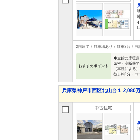
4
2階建て
駐車場あり
駐車3台
設
◆全館に床暖房
気密・高断熱で
おすすめポイント
（車種による）
徒歩約1分・コ
兵庫県神戸市西区北山台１ 2,080万
中古住宅