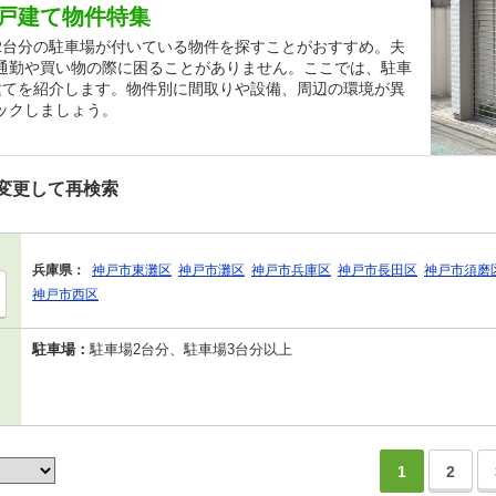
戸建て物件特集
2台分の駐車場が付いている物件を探すことがおすすめ。夫
通勤や買い物の際に困ることがありません。ここでは、駐車
建てを紹介します。物件別に間取りや設備、周辺の環境が異
ックしましょう。
変更して再検索
兵庫県：
神戸市東灘区
神戸市灘区
神戸市兵庫区
神戸市長田区
神戸市須磨
神戸市西区
駐車場：
駐車場2台分、駐車場3台分以上
1
2