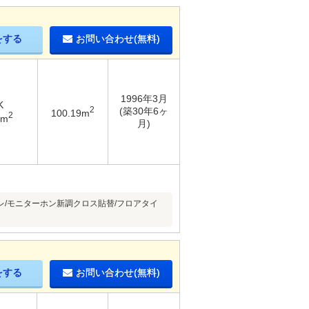
をする
お問い合わせ(無料)
1996年3月
K
2
(築30年6ヶ
100.19m
2
9m
月)
イレ/モニターホン新調クロス貼替/フロアタイ
をする
お問い合わせ(無料)