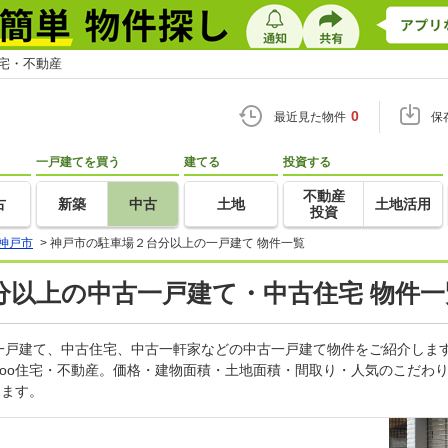
住宅・不動産
0
最近見た物件
保
一戸建てを買う
建てる
投資する
不動産
古
新築
中古
土地
土地活用
投資
神戸市
>
神戸市の駐車場２台分以上の一戸建て 物件一覧
分以上の中古一戸建て・中古住宅 物件一
一戸建て、中古住宅、中古一軒家などの中古一戸建て物件をご紹介しま
goo住宅・不動産。価格・建物面積・土地面積・間取り・人気のこだわ
します。