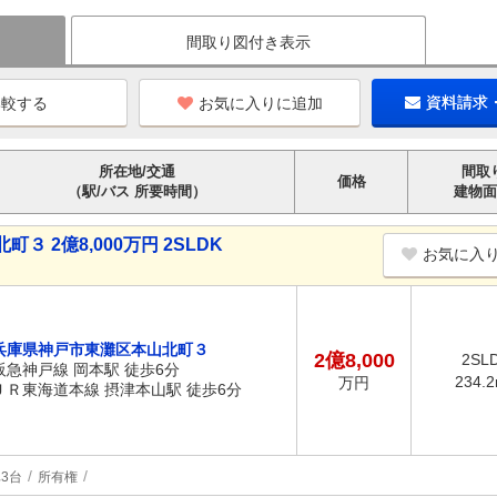
間取り図付き表示
お気に入りに追加
資料請求
所在地/交通
間取
価格
（駅/バス 所要時間）
建物面
 2億8,000万円 2SLDK
お気に入
兵庫県神戸市東灘区本山北町３
2億8,000
2SL
阪急神戸線 岡本駅 徒歩6分
234.
万円
ＪＲ東海道本線 摂津本山駅 徒歩6分
3台
所有権