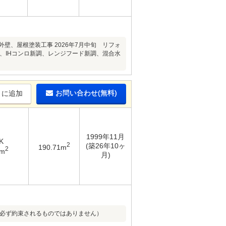
外壁、屋根塗装工事 2026年7月中旬 リフォ
、IHコンロ新調、レンジフード新調、混合水
お問い合わせ(無料)
りに追加
1999年11月
K
2
(築26年10ヶ
190.71m
2
7m
月)
収入が必ず約束されるものではありません）