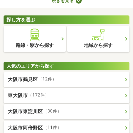
続きを見る
車場2台分以上を備えている中古の一戸建てを紹介します。物件
別に間取りや設備、周辺の環境が異なるので、重視したいポイン
トをチェックしましょう。
探し方を選ぶ
路線・駅から探す
地域から探す
人気のエリアから探す
大阪市鶴見区
（12件）
東大阪市
（172件）
大阪市東淀川区
（30件）
大阪市阿倍野区
（11件）