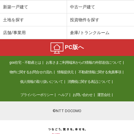
新築一戸建て
中古一戸建て
価 格
1,699万円
住 所
大阪府寝屋川市寝屋１
土地を探す
投資物件を探す
建物面積
98.4m²
土地面積
50.5m²
店舗/事業用
倉庫/トランクルーム
大阪府堺市西区浜寺元町６
PC版へ
価 格
2,580万円
住 所
大阪府堺市西区浜寺元町６
goo住宅・不動産とは
お客さまご利用端末からの情報の外部送信について
建物面積
70.28m²
物件に関するお問合せの流れ
情報提供元
不動産情報に関する免責事項
土地面積
54.55m²
個人情報の取り扱いについて
消費税に関する表記について
大阪府泉南市信達市場
プライバシーポリシー
ヘルプ
お問い合わせ
運営会社
価 格
850万円
住 所
大阪府泉南市信達市場
©NTT DOCOMO
建物面積
95.99m²
土地面積
226.51m²
大阪府八尾市太田新町９