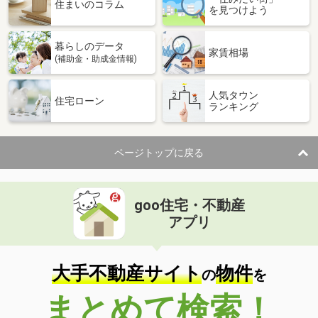
住まいのコラム
を見つけよう
価 格
4,780万円
住 所
大阪府和泉市葛の葉町１
建物面積
88.59m²
暮らしのデータ
家賃相場
土地面積
111.93m²
(補助金・助成金情報)
大阪府寝屋川市河北中町
人気タウン
住宅ローン
ランキング
価 格
680万円
住 所
大阪府寝屋川市河北中町
建物面積
57.44m²
ページトップに戻る
土地面積
48.44m²
大阪府大阪市住之江区西加賀屋３
goo住宅・不動産
アプリ
価 格
4,780万円
住 所
大阪府大阪市住之江区西加賀屋３
建物面積
86.46m²
大手不動産サイト
物件
の
を
土地面積
176.38m²
まとめて検索！
大阪府大阪市住之江区浜口西２