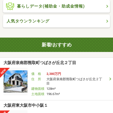
暮らしデータ(補助金・助成金情報)
人気タウンランキング
新着!おすすめ
大阪府泉南郡熊取町つばさが丘北２丁目
価 格
2,380万円
住 所
大阪府泉南郡熊取町つばさが丘北２丁
目
建物面積
128m²
土地面積
196.67m²
大阪府東大阪市中小阪１