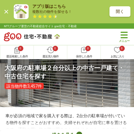
アプリ版はこちら
開く
複数社の物件を探せる！
NTTグループ運営の不動産総合サイト goo住宅・不動産
0
0
0
0
最近検索した条件
最近見た物件
保存した条件
お気に入り
大阪府の駐車場２台分以上の中古一戸建て・
中古住宅を探す
該当物件数3,457件
車が必須の地域で家を購入する際は、2台分の駐車場が付いてい
る物件を探すことがおすすめ。夫婦それぞれが自宅に車を置ける
ので、通勤や買い物の際に困ることがありません。ここでは、駐