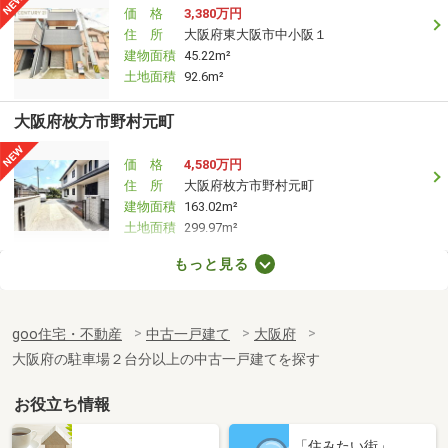
価 格
3,380万円
住 所
大阪府東大阪市中小阪１
建物面積
45.22m²
土地面積
92.6m²
大阪府枚方市野村元町
価 格
4,580万円
住 所
大阪府枚方市野村元町
建物面積
163.02m²
土地面積
299.97m²
もっと見る
大阪府泉南郡熊取町久保２丁目
価 格
2,650万円
goo住宅・不動産
中古一戸建て
大阪府
住 所
大阪府泉南郡熊取町久保２丁目
建物面積
95.22m²
大阪府の駐車場２台分以上の中古一戸建てを探す
土地面積
161.63m²
お役立ち情報
大阪府和泉市葛の葉町１
「住みたい街」