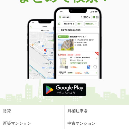
価 格
500万円
住 所
大阪府大阪市住之江区浜口西２
建物面積
48.73m²
土地面積
35.53m²
大阪府枚方市池之宮２丁目
価 格
1,980万円
住 所
大阪府枚方市池之宮２丁目
建物面積
124.51m²
土地面積
243.39m²
大阪府東大阪市南鴻池町２
価 格
2,980万円
住 所
大阪府東大阪市南鴻池町２
建物面積
139.14m²
賃貸
月極駐車場
土地面積
92.69m²
新築マンション
中古マンション
大阪府寝屋川市寝屋１