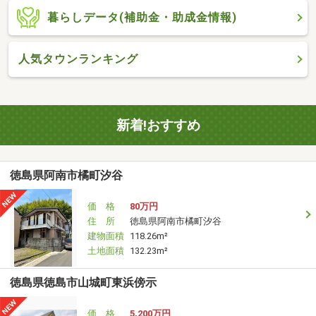
暮らしデータ(補助金・助成金情報)
人気タウンランキング
新着!おすすめ
徳島県阿南市橘町汐谷
価 格
80万円
住 所
徳島県阿南市橘町汐谷
建物面積
118.26m²
土地面積
132.23m²
徳島県徳島市山城町東浜傍示
価 格
5,200万円