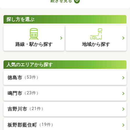
続きを見る
車場2台分以上を備えている中古の一戸建てを紹介します。物件
別に間取りや設備、周辺の環境が異なるので、重視したいポイン
トをチェックしましょう。
探し方を選ぶ
路線・駅から探す
地域から探す
人気のエリアから探す
徳島市
（53件）
鳴門市
（23件）
吉野川市
（21件）
板野郡藍住町
（19件）