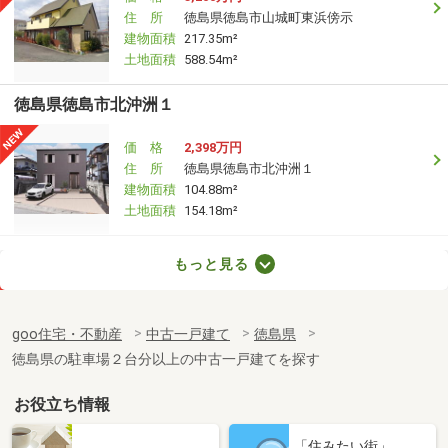
住 所
徳島県徳島市山城町東浜傍示
建物面積
217.35m²
土地面積
588.54m²
徳島県徳島市北沖洲１
価 格
2,398万円
住 所
徳島県徳島市北沖洲１
建物面積
104.88m²
土地面積
154.18m²
徳島県小松島市大林町字岩戸
もっと見る
価 格
380万円
住 所
徳島県小松島市大林町字岩戸
goo住宅・不動産
中古一戸建て
徳島県
建物面積
97.78m²
徳島県の駐車場２台分以上の中古一戸建てを探す
土地面積
188.07m²
お役立ち情報
「住みたい街」