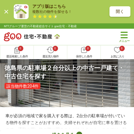
アプリ版はこちら
開く
複数社の物件を探せる！
NTTグループ運営の不動産総合サイト goo住宅・不動産
0
0
0
0
最近検索した条件
最近見た物件
保存した条件
お気に入り
徳島県の駐車場２台分以上の中古一戸建て・
中古住宅を探す
該当物件数204件
車が必須の地域で家を購入する際は、2台分の駐車場が付いてい
る物件を探すことがおすすめ。夫婦それぞれが自宅に車を置ける
ので、通勤や買い物の際に困ることがありません。ここでは、駐