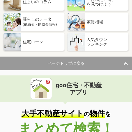
住まいのコラム
を見つけよう
暮らしのデータ
家賃相場
(補助金・助成金情報)
人気タウン
住宅ローン
ランキング
ページトップに戻る
goo住宅・不動産
アプリ
大手不動産サイト
物件
の
を
まとめて検索！