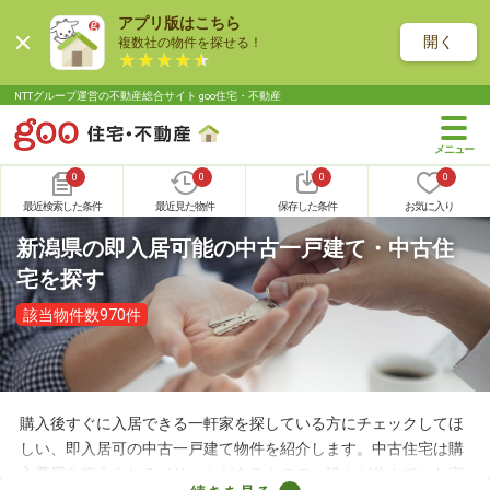
アプリ版はこちら
開く
複数社の物件を探せる！
NTTグループ運営の不動産総合サイト goo住宅・不動産
0
0
0
0
最近検索した条件
最近見た物件
保存した条件
お気に入り
新潟県の即入居可能の中古一戸建て・中古住
宅を探す
該当物件数970件
購入後すぐに入居できる一軒家を探している方にチェックしてほ
しい、即入居可の中古一戸建て物件を紹介します。中古住宅は購
入費用を抑えられるメリットがあるものの、誰かが住んでいた家