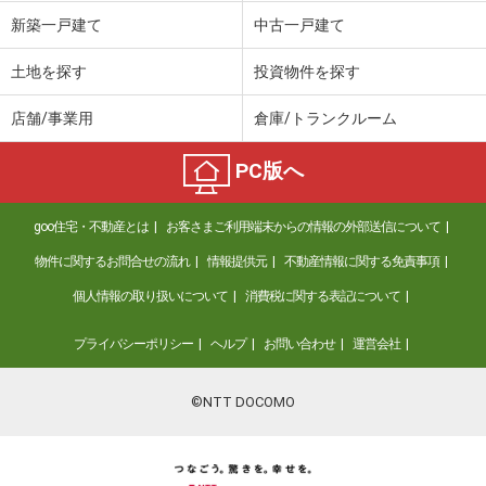
価 格
1,380万円
新築一戸建て
中古一戸建て
住 所
新潟県新潟市西区五十嵐２の町
建物面積
134.9m²
土地を探す
投資物件を探す
土地面積
198.35m²
店舗/事業用
倉庫/トランクルーム
新潟県新潟市西区寺尾北１
PC版へ
価 格
1,900万円
住 所
新潟県新潟市西区寺尾北１
goo住宅・不動産とは
お客さまご利用端末からの情報の外部送信について
建物面積
139.94m²
土地面積
326.61m²
物件に関するお問合せの流れ
情報提供元
不動産情報に関する免責事項
個人情報の取り扱いについて
消費税に関する表記について
新潟県新潟市西区寺尾東１
プライバシーポリシー
ヘルプ
お問い合わせ
運営会社
価 格
1,750万円
住 所
新潟県新潟市西区寺尾東１
建物面積
149.95m²
©NTT DOCOMO
土地面積
176.25m²
新潟県新潟市中央区美咲町１