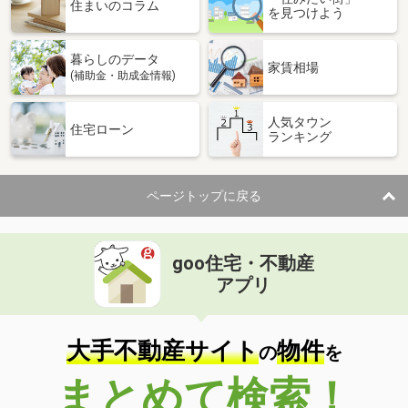
価 格
1,400万円
住まいのコラム
を見つけよう
住 所
新潟県新潟市西区木場
建物面積
140.42m²
暮らしのデータ
土地面積
195.55m²
家賃相場
(補助金・助成金情報)
新潟県新潟市南区犬帰新田
人気タウン
住宅ローン
ランキング
価 格
1,250万円
住 所
新潟県新潟市南区犬帰新田
建物面積
116.78m²
ページトップに戻る
土地面積
271.14m²
新潟県柏崎市南半田
goo住宅・不動産
価 格
1,980万円
アプリ
住 所
新潟県柏崎市南半田
建物面積
235.03m²
土地面積
622.87m²
大手不動産サイト
物件
の
を
新潟県燕市新生町１
まとめて検索！