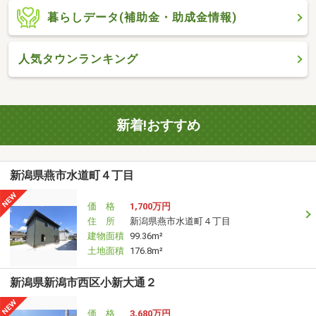
暮らしデータ(補助金・助成金情報)
人気タウンランキング
新着!おすすめ
新潟県燕市水道町４丁目
価 格
1,700万円
住 所
新潟県燕市水道町４丁目
建物面積
99.36m²
土地面積
176.8m²
新潟県新潟市西区小新大通２
価 格
3,680万円