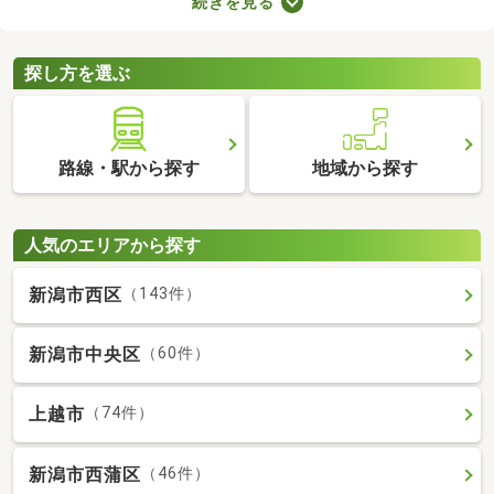
続きを見る
なのでクリーニングが必須。即入居可の物件はクリーニング済み
なので、購入後すぐに引っ越せますよ。すぐに引っ越さなければ
ならない方は、即入居可の物件から気になる家を見つけてくださ
探し方を選ぶ
いね。
路線・駅から探す
地域から探す
人気のエリアから探す
新潟市西区
（143件）
新潟市中央区
（60件）
上越市
（74件）
新潟市西蒲区
（46件）