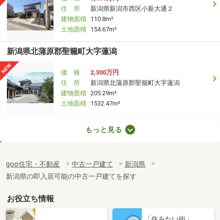
住 所
新潟県新潟市西区小新大通２
建物面積
110.8m²
土地面積
154.67m²
新潟県北蒲原郡聖籠町大字蓮潟
価 格
2,300万円
住 所
新潟県北蒲原郡聖籠町大字蓮潟
建物面積
205.29m²
土地面積
1532.47m²
新潟県新発田市緑町２
もっと見る
価 格
1,450万円
住 所
新潟県新発田市緑町２
goo住宅・不動産
中古一戸建て
新潟県
建物面積
127.79m²
新潟県の即入居可能の中古一戸建てを探す
土地面積
213.51m²
お役立ち情報
新潟県新潟市西区木場
「住みたい街」