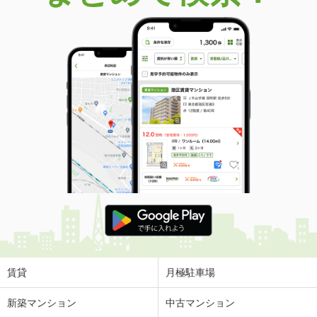
価 格
900万円
住 所
新潟県燕市新生町１
建物面積
111.56m²
土地面積
177.15m²
新潟県新潟市西区木場
価 格
1,400万円
住 所
新潟県新潟市西区木場
建物面積
140.42m²
土地面積
195.55m²
新潟県新発田市緑町２丁目
価 格
1,450万円
住 所
新潟県新発田市緑町２丁目
建物面積
127.79m²
土地面積
213.51m²
賃貸
月極駐車場
新潟県新潟市西区五十嵐２の町
新築マンション
中古マンション