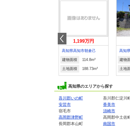
1,850万円
1,199万円
高知県高知市一宮徳谷
高知県高知市朝倉己
高知
建物面積
109m²
建物面積
114.8m²
建物
土地面積
366.18m²
土地面積
188.73m²
土地
高知県のエリアから探す
吾川郡いの町
吾川郡仁淀川
安芸市
香美市
宿毛市
須崎市
高岡郡津野町
高岡郡中土佐
長岡郡本山町
南国市