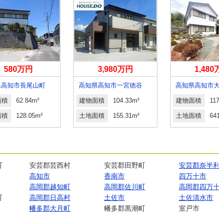
580万円
3,980万円
1,48
県高知市長尾山町
高知県高知市一宮徳谷
高知県高知市
面積
62.84m²
建物面積
104.33m²
建物面積
11
面積
128.05m²
土地面積
155.31m²
土地面積
64
町
安芸郡芸西村
安芸郡田野町
安芸郡奈半
高知市
香南市
四万十市
高岡郡越知町
高岡郡佐川町
高岡郡四万
町
高岡郡日高村
土佐市
土佐清水市
幡多郡大月町
幡多郡黒潮町
室戸市