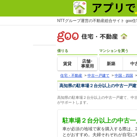
NTTグループ運営の不動産総合サイト goo
借りる
マンションを買う
店舗･
賃貸
新築
中
事業用
住宅・不動産
>
中古一戸建て
>
中国・四国
高知県の駐車場２台分以上の中古一戸建
高知県の駐車場２台分以上の中古一戸建て、中古
がサポートします。
駐車場２台分以上の中古一
車が必須の地域で家を購入する際は、
とがおすすめ。夫婦それぞれが自宅に