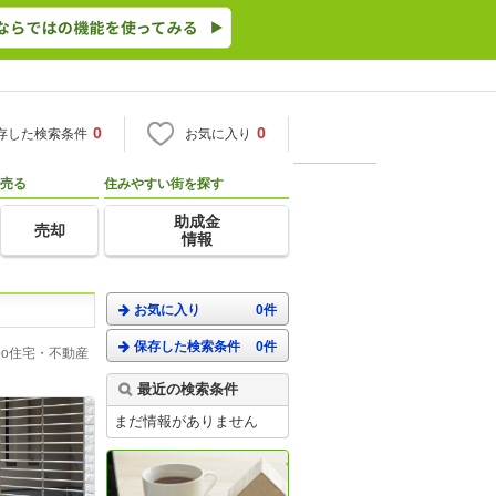
0
0
存した検索条件
お気に入り
売る
住みやすい街を探す
助成金
売却
情報
お気に入り
0件
保存した検索条件
0件
o住宅・不動産
最近の検索条件
まだ情報がありません