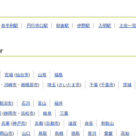
奈半利駅
円行寺口駅
朝倉駅
伊野駅
入明駅
土佐一
す
宮城
(
仙台市
)
山形
福島
・
川崎市
・
相模原市
)
埼玉
(
さいたま市
)
千葉
(
千葉市
)
茨城
新潟市
)
石川
富山
福井
岡
(
静岡市
・
浜松市
)
岐阜
三重
兵庫
(
神戸市
)
京都
(
京都市
)
滋賀
奈良
和歌山
岡山市
)
山口
鳥取
島根
徳島
香川
愛媛
高知