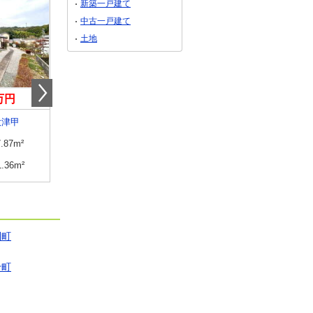
新築一戸建て
中古一戸建て
土地
0万円
3,690万円
2,880万円
大津甲
高知県高知市朝倉本町１
高知県高知市朝倉丙
7.87m²
建物面積
96.05m²
建物面積
101.84m²
1.36m²
土地面積
110.47m²
土地面積
101.12m²
利町
十町