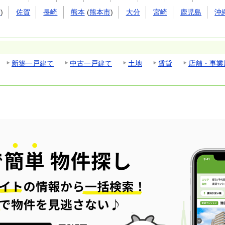
市
)
佐賀
長崎
熊本
(
熊本市
)
大分
宮崎
鹿児島
沖
新築一戸建て
中古一戸建て
土地
賃貸
店舗・事業