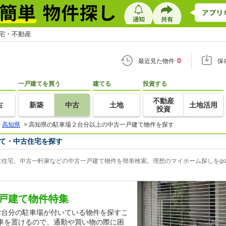
住宅・不動産
0
最近見た物件
保
一戸建てを買う
建てる
投資する
不動産
古
新築
中古
土地
土地活用
投資
>
高知県
>
高知県の駐車場２台分以上の中古一戸建て物件を探す
て・中古住宅を探す
住宅、中古一軒家などの中古一戸建て物件を簡単検索。理想のマイホーム探しをgo
戸建て物件特集
2台分の駐車場が付いている物件を探すこ
車を置けるので、通勤や買い物の際に困