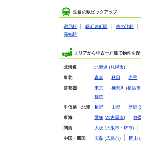
注目の駅ピックアップ
宿毛駅
曙町東町駅
梅の辻駅
高知駅
エリアから中古一戸建て物件を探
北海道
北海道
(
札幌市
)
東北
青森
秋田
岩手
首都圏
東京
神奈川
(
横浜市
群馬
甲信越・北陸
長野
山梨
新潟
(
東海
愛知
(
名古屋市
)
静
関西
大阪
(
大阪市
・
堺市
)
中国・四国
広島
(
広島市
)
岡山
(