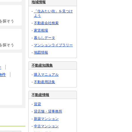
地域情報
「住みたい街」を見つけ
よう
を探そう
不動産会社検索
家賃相場
暮らしデータ
を探そう
マンションライブラリー
地図情報
不動産知識集
件
物件
購入マニュアル
不動産用語集
不動産情報
賃貸
貸店舗・貸事務所
新築マンション
中古マンション