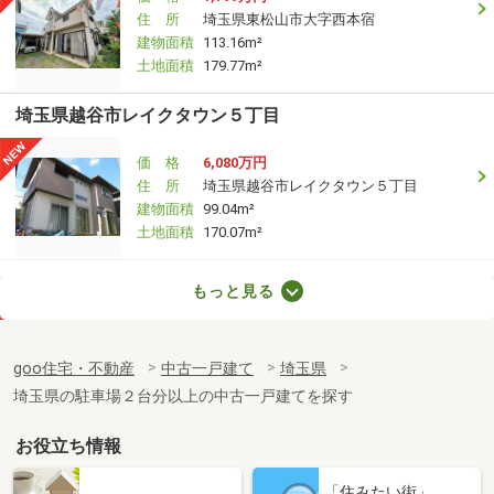
住 所
埼玉県東松山市大字西本宿
建物面積
113.16m²
土地面積
179.77m²
埼玉県越谷市レイクタウン５丁目
価 格
6,080万円
住 所
埼玉県越谷市レイクタウン５丁目
建物面積
99.04m²
土地面積
170.07m²
埼玉県越谷市七左町１丁目
もっと見る
価 格
3,180万円
住 所
埼玉県越谷市七左町１丁目
goo住宅・不動産
中古一戸建て
埼玉県
建物面積
93.28m²
埼玉県の駐車場２台分以上の中古一戸建てを探す
土地面積
113.06m²
お役立ち情報
埼玉県越谷市蒲生西町１丁目
「住みたい街」