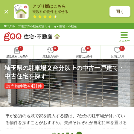
アプリ版はこちら
開く
複数社の物件を探せる！
NTTグループ運営の不動産総合サイト goo住宅・不動産
0
0
0
0
最近検索した条件
最近見た物件
保存した条件
お気に入り
埼玉県の駐車場２台分以上の中古一戸建て・
中古住宅を探す
該当物件数4,431件
車が必須の地域で家を購入する際は、2台分の駐車場が付いてい
る物件を探すことがおすすめ。夫婦それぞれが自宅に車を置ける
ので、通勤や買い物の際に困ることがありません。ここでは、駐