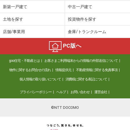
価 格
3,480万円
新築一戸建て
中古一戸建て
住 所
埼玉県川口市桜町３丁目
建物面積
153.04m²
土地を探す
投資物件を探す
土地面積
132.95m²
店舗/事業用
倉庫/トランクルーム
埼玉県熊谷市押切
PC版へ
価 格
999万円
住 所
埼玉県熊谷市押切
goo住宅・不動産とは
お客さまご利用端末からの情報の外部送信について
建物面積
78.66m²
土地面積
124.17m²
物件に関するお問合せの流れ
情報提供元
不動産情報に関する免責事項
個人情報の取り扱いについて
消費税に関する表記について
埼玉県川口市大字木曽呂
プライバシーポリシー
ヘルプ
お問い合わせ
運営会社
価 格
4,490万円
住 所
埼玉県川口市大字木曽呂
建物面積
96.08m²
©NTT DOCOMO
土地面積
103.35m²
埼玉県春日部市粕壁東６