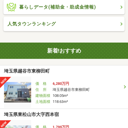
暮らしデータ(補助金・助成金情報)
人気タウンランキング
新着!おすすめ
埼玉県越谷市東柳田町
価 格
6,280万円
住 所
埼玉県越谷市東柳田町
建物面積
108.05m²
土地面積
118.63m²
埼玉県東松山市大字西本宿
価 格
1,799万円