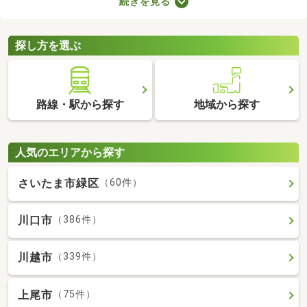
続きを見る
車場2台分以上を備えている中古の一戸建てを紹介します。物件
別に間取りや設備、周辺の環境が異なるので、重視したいポイン
トをチェックしましょう。
探し方を選ぶ
路線・駅から探す
地域から探す
人気のエリアから探す
さいたま市緑区
（60件）
川口市
（386件）
川越市
（339件）
上尾市
（75件）