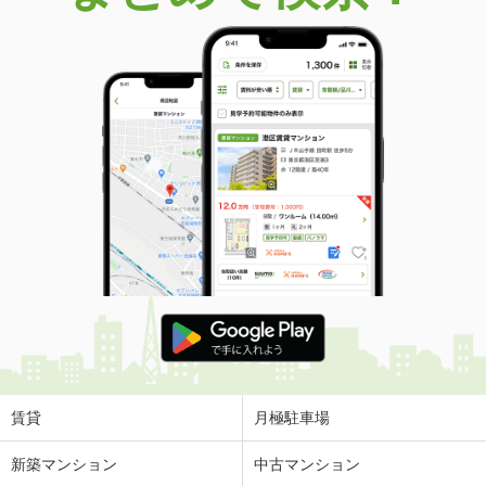
価 格
3,280万円
住 所
埼玉県川口市前上町
建物面積
121.36m²
土地面積
84.45m²
埼玉県さいたま市見沼区大字中川
価 格
3,940万円
住 所
埼玉県さいたま市見沼区大字中川
建物面積
100.14m²
土地面積
161.23m²
埼玉県川口市大字安行領家
価 格
3,199万円
住 所
埼玉県川口市大字安行領家
建物面積
96.05m²
土地面積
110.63m²
賃貸
月極駐車場
埼玉県川口市桜町３丁目
新築マンション
中古マンション