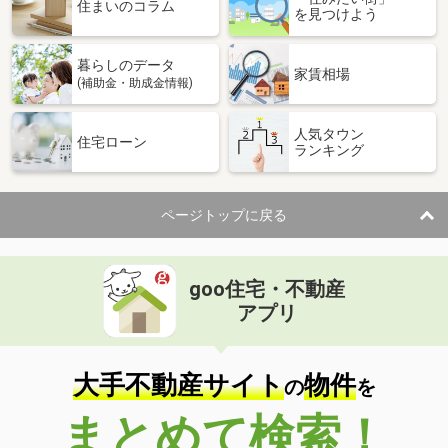
価 格
5,100万円
住まいのコラム
を見つけよう
住 所
埼玉県越谷市蒲生西町１丁目
建物面積
104.18m²
暮らしのデータ
土地面積
96.03m²
家賃相場
(補助金・助成金情報)
埼玉県越谷市越ヶ谷
人気タウン
住宅ローン
ランキング
価 格
2,780万円
住 所
埼玉県越谷市越ヶ谷
建物面積
108.75m²
ページトップに戻る
土地面積
142.18m²
埼玉県さいたま市見沼区島町
goo住宅・不動産
価 格
2,899万円
アプリ
住 所
埼玉県さいたま市見沼区島町
建物面積
85.42m²
土地面積
100.9m²
大手不動産サイト
物件
の
を
埼玉県川口市前上町
まとめて検索！