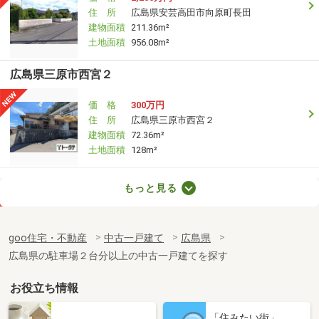
住 所
広島県安芸高田市向原町長田
建物面積
211.36m²
土地面積
956.08m²
広島県三原市西宮２
価 格
300万円
住 所
広島県三原市西宮２
建物面積
72.36m²
土地面積
128m²
広島県三原市久井町下津
もっと見る
価 格
650万円
住 所
広島県三原市久井町下津
goo住宅・不動産
中古一戸建て
広島県
建物面積
89.43m²
広島県の駐車場２台分以上の中古一戸建てを探す
土地面積
149m²
お役立ち情報
広島県広島市西区井口４
「住みたい街」