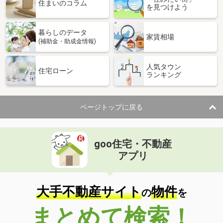
価 格
3,980万円
住まいのコラム
を見つけよう
住 所
広島県広島市西区井口４
建物面積
112.82m²
暮らしのデータ
土地面積
148.56m²
家賃相場
(補助金・助成金情報)
広島県安芸郡府中町浜田２
人気タウン
住宅ローン
ランキング
価 格
3,480万円
住 所
広島県安芸郡府中町浜田２
建物面積
84.94m²
ページトップに戻る
土地面積
75.37m²
広島県尾道市向東町
goo住宅・不動産
価 格
1,780万円
アプリ
住 所
広島県尾道市向東町
建物面積
133.18m²
土地面積
440.28m²
大手不動産サイト
物件
の
を
広島県呉市上長迫町
まとめて検索！