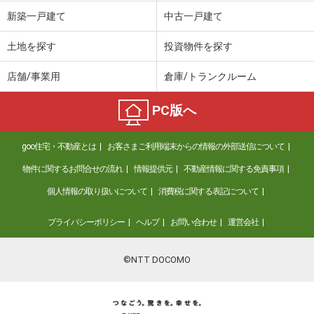
価 格
670万円
新築一戸建て
中古一戸建て
住 所
広島県広島市安佐南区高取北１
建物面積
83.16m²
土地を探す
投資物件を探す
土地面積
105.22m²
店舗/事業用
倉庫/トランクルーム
広島県広島市安佐南区山本新町３
PC版へ
価 格
2,698万円
住 所
広島県広島市安佐南区山本新町３
goo住宅・不動産とは
お客さまご利用端末からの情報の外部送信について
建物面積
106.82m²
土地面積
177.02m²
物件に関するお問合せの流れ
情報提供元
不動産情報に関する免責事項
個人情報の取り扱いについて
消費税に関する表記について
広島県広島市安佐南区西原８
プライバシーポリシー
ヘルプ
お問い合わせ
運営会社
価 格
4,350万円
住 所
広島県広島市安佐南区西原８
建物面積
149.2m²
©NTT DOCOMO
土地面積
132.1m²
広島県広島市佐伯区美鈴が丘緑２