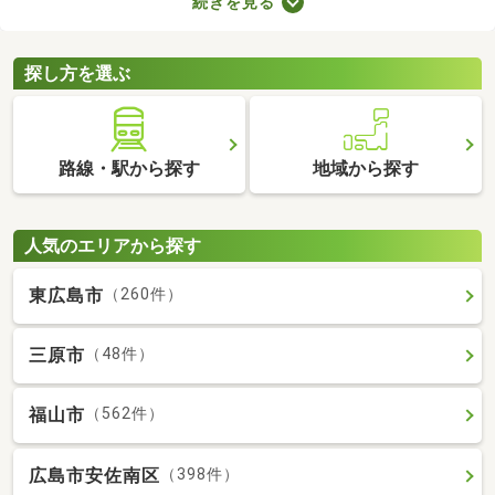
続きを見る
車場2台分以上を備えている中古の一戸建てを紹介します。物件
別に間取りや設備、周辺の環境が異なるので、重視したいポイン
トをチェックしましょう。
探し方を選ぶ
路線・駅から探す
地域から探す
人気のエリアから探す
東広島市
（260件）
三原市
（48件）
福山市
（562件）
広島市安佐南区
（398件）