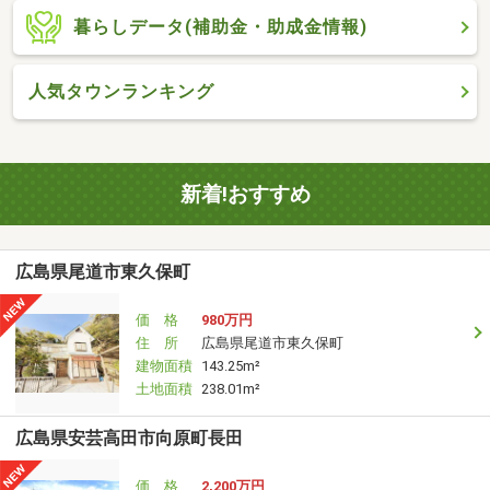
暮らしデータ(補助金・助成金情報)
人気タウンランキング
新着!おすすめ
広島県尾道市東久保町
価 格
980万円
住 所
広島県尾道市東久保町
建物面積
143.25m²
土地面積
238.01m²
広島県安芸高田市向原町長田
価 格
2,200万円