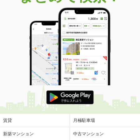
価 格
200万円
住 所
広島県呉市上長迫町
建物面積
72.72m²
土地面積
184.19m²
広島県広島市西区己斐上２丁目
価 格
2,400万円
住 所
広島県広島市西区己斐上２丁目
建物面積
111.78m²
土地面積
151.36m²
広島県広島市佐伯区三宅３丁目
価 格
2,798万円
住 所
広島県広島市佐伯区三宅３丁目
建物面積
104.33m²
土地面積
111.98m²
賃貸
月極駐車場
広島県広島市安佐南区高取北１
新築マンション
中古マンション