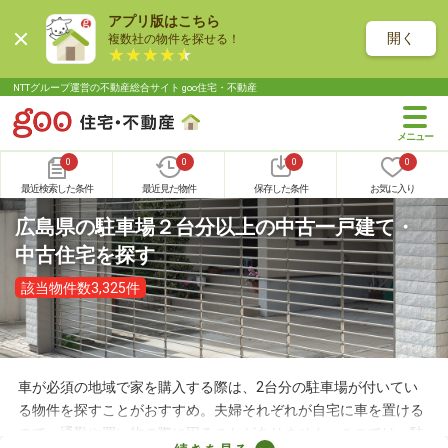
アプリ版はこちら
開く
複数社の物件を探せる！
NTTグループ運営の不動産総合サイト goo住宅・不動産
0
0
0
0
最近検索した条件
最近見た物件
保存した条件
お気に入り
広島県の駐車場２台分以上の中古一戸建て・
中古住宅を探す
該当物件数3,325件
車が必須の地域で家を購入する際は、2台分の駐車場が付いてい
る物件を探すことがおすすめ。夫婦それぞれが自宅に車を置ける
ので、通勤や買い物の際に困ることがありません。ここでは、駐