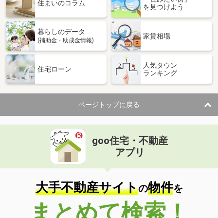
価 格
3,080万円
住まいのコラム
を見つけよう
住 所
愛媛県松山市福音寺町
建物面積
91.7m²
暮らしのデータ
土地面積
132.63m²
家賃相場
(補助金・助成金情報)
愛媛県松山市北久米町
人気タウン
住宅ローン
ランキング
価 格
1,200万円
住 所
愛媛県松山市北久米町
建物面積
153.46m²
ページトップに戻る
土地面積
172.72m²
愛媛県松山市畑寺町
goo住宅・不動産
価 格
3,280万円
アプリ
住 所
愛媛県松山市畑寺町
建物面積
177.28m²
土地面積
229.47m²
大手不動産サイト
物件
の
を
愛媛県松山市吉藤５丁目
まとめて検索！