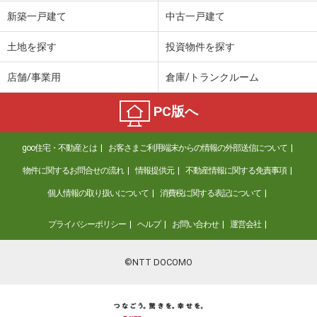
価 格
750万円
新築一戸建て
中古一戸建て
住 所
愛媛県新居浜市瀬戸町
建物面積
99.31m²
土地を探す
投資物件を探す
土地面積
393.8m²
店舗/事業用
倉庫/トランクルーム
愛媛県新居浜市菊本町２
PC版へ
価 格
400万円
住 所
愛媛県新居浜市菊本町２
goo住宅・不動産とは
お客さまご利用端末からの情報の外部送信について
建物面積
70.6m²
土地面積
185.84m²
物件に関するお問合せの流れ
情報提供元
不動産情報に関する免責事項
個人情報の取り扱いについて
消費税に関する表記について
愛媛県新居浜市星原町
プライバシーポリシー
ヘルプ
お問い合わせ
運営会社
価 格
1,599万円
住 所
愛媛県新居浜市星原町
建物面積
119.91m²
©NTT DOCOMO
土地面積
359.48m²
愛媛県松山市中村５