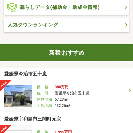
暮らしデータ(補助金・助成金情報)
人気タウンランキング
新着!おすすめ
愛媛県今治市五十嵐
価 格
380万円
住 所
愛媛県今治市五十嵐
建物面積
67.23m²
土地面積
132.26m²
愛媛県宇和島市三間町元宗
価 格
1,999万円