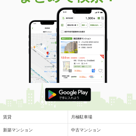
価 格
5,480万円
住 所
愛媛県松山市吉藤５丁目
建物面積
734.2m²
土地面積
1048m²
愛媛県伊予郡松前町大字浜
価 格
500万円
住 所
愛媛県伊予郡松前町大字浜
建物面積
80.55m²
土地面積
154.21m²
愛媛県新居浜市新須賀町３丁目
価 格
2,349万円
住 所
愛媛県新居浜市新須賀町３丁目
建物面積
188.68m²
土地面積
352.84m²
賃貸
月極駐車場
愛媛県新居浜市瀬戸町
新築マンション
中古マンション