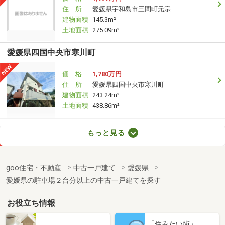
住 所
愛媛県宇和島市三間町元宗
建物面積
145.3m²
土地面積
275.09m²
愛媛県四国中央市寒川町
価 格
1,780万円
住 所
愛媛県四国中央市寒川町
建物面積
243.24m²
土地面積
438.86m²
愛媛県松山市別府町
もっと見る
価 格
2,180万円
住 所
愛媛県松山市別府町
goo住宅・不動産
中古一戸建て
愛媛県
建物面積
92.74m²
愛媛県の駐車場２台分以上の中古一戸建てを探す
土地面積
177.11m²
お役立ち情報
愛媛県松山市福音寺町
「住みたい街」