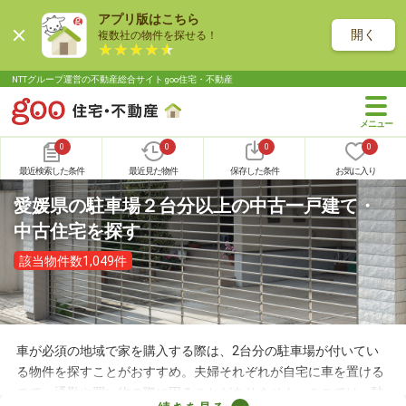
アプリ版はこちら
開く
複数社の物件を探せる！
NTTグループ運営の不動産総合サイト goo住宅・不動産
0
0
0
0
最近検索した条件
最近見た物件
保存した条件
お気に入り
愛媛県の駐車場２台分以上の中古一戸建て・
中古住宅を探す
該当物件数1,049件
車が必須の地域で家を購入する際は、2台分の駐車場が付いてい
る物件を探すことがおすすめ。夫婦それぞれが自宅に車を置ける
ので、通勤や買い物の際に困ることがありません。ここでは、駐