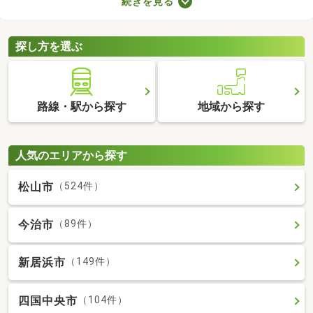
続きを見る
車場2台分以上を備えている中古の一戸建てを紹介します。物件
別に間取りや設備、周辺の環境が異なるので、重視したいポイン
トをチェックしましょう。
探し方を選ぶ
路線・駅から探す
地域から探す
人気のエリアから探す
松山市
（524件）
今治市
（89件）
新居浜市
（149件）
四国中央市
（104件）