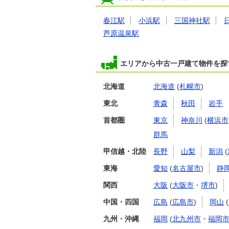
春江駅
小浜駅
三国神社駅
芦原温泉駅
エリアから中古一戸建て物件を探
北海道
北海道
(
札幌市
)
東北
青森
秋田
岩手
首都圏
東京
神奈川
(
横浜市
群馬
甲信越・北陸
長野
山梨
新潟
(
東海
愛知
(
名古屋市
)
静
関西
大阪
(
大阪市
・
堺市
)
中国・四国
広島
(
広島市
)
岡山
(
九州・沖縄
福岡
(
北九州市
・
福岡