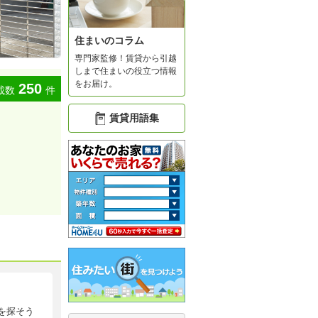
住まいのコラム
専門家監修！賃貸から引越
しまで住まいの役立つ情報
をお届け。
250
載数
件
賃貸用語集
を探そう