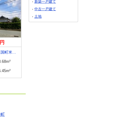
新築一戸建て
中古一戸建て
土地
万円
2,998万円
2,400万円
福井県坂井市三国町米納津
福井県坂井市丸岡町西瓜屋
福井県福井市松本３
8.68m²
建物面積
214.68m²
建物面積
88.68m²
6.45m²
土地面積
572.74m²
土地面積
121.76m²
寺町