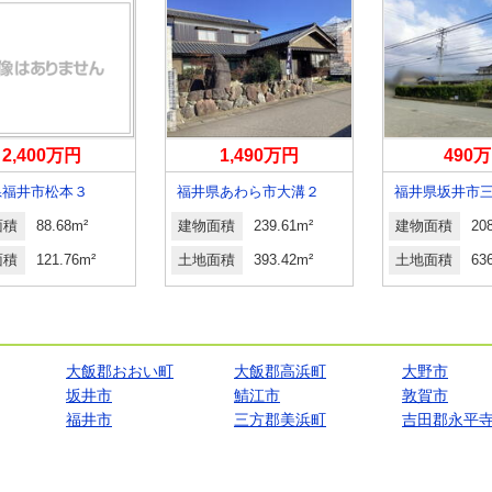
2,400万円
1,490万円
490
県福井市松本３
福井県あわら市大溝２
面積
88.68m²
建物面積
239.61m²
建物面積
20
面積
121.76m²
土地面積
393.42m²
土地面積
63
大飯郡おおい町
大飯郡高浜町
大野市
坂井市
鯖江市
敦賀市
福井市
三方郡美浜町
吉田郡永平