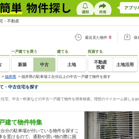
住宅・不動産
0
最近見た物件
保
一戸建てを買う
建てる
投資する
不動産
古
新築
中古
土地
土地活用
投資
>
福井県
>
福井県の駐車場２台分以上の中古一戸建て物件を探す
て・中古住宅を探す
住宅、中古一軒家などの中古一戸建て物件を簡単検索。理想のマイホーム探しをgo
戸建て物件特集
2台分の駐車場が付いている物件を探すこ
車を置けるので、通勤や買い物の際に困