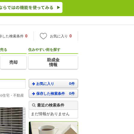
0
0
存した検索条件
お気に入り
売る
住みやすい街を探す
助成金
売却
情報
お気に入り
0件
保存した検索条件
0件
o住宅・不動産
最近の検索条件
まだ情報がありません