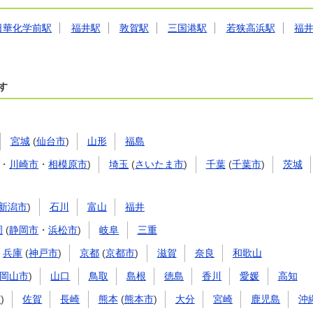
日華化学前駅
福井駅
敦賀駅
三国港駅
若狭高浜駅
福
す
宮城
(
仙台市
)
山形
福島
・
川崎市
・
相模原市
)
埼玉
(
さいたま市
)
千葉
(
千葉市
)
茨城
新潟市
)
石川
富山
福井
岡
(
静岡市
・
浜松市
)
岐阜
三重
兵庫
(
神戸市
)
京都
(
京都市
)
滋賀
奈良
和歌山
岡山市
)
山口
鳥取
島根
徳島
香川
愛媛
高知
市
)
佐賀
長崎
熊本
(
熊本市
)
大分
宮崎
鹿児島
沖