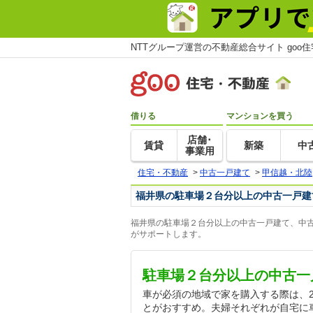
NTTグループ運営の不動産総合サイト goo
借りる
マンションを買う
店舗･
賃貸
新築
中
事業用
住宅・不動産
>
中古一戸建て
>
甲信越・北陸
福井県の駐車場２台分以上の中古一戸建
福井県の駐車場２台分以上の中古一戸建て、中古
がサポートします。
駐車場２台分以上の中古一
車が必須の地域で家を購入する際は、
とがおすすめ。夫婦それぞれが自宅に