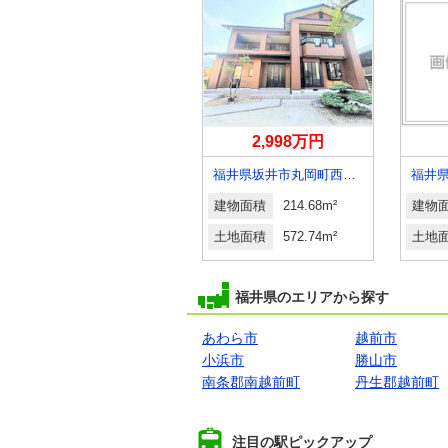
490万円
2,998万円
福井県坂井市三国町米納津
福井県坂井市丸岡町西瓜屋
福井
建物面積
208.68m²
建物面積
214.68m²
建物
土地面積
636.45m²
土地面積
572.74m²
土地
福井県のエリアから探す
あわら市
越前市
小浜市
勝山市
南条郡南越前町
丹生郡越前町
注目の駅ピックアップ