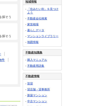
地域情報
「住みたい街」を見つけ
よう
を探そう
不動産会社検索
家賃相場
暮らしデータ
を探そう
マンションライブラリー
地図情報
不動産知識集
件
物件
購入マニュアル
不動産用語集
不動産情報
賃貸
貸店舗・貸事務所
新築マンション
中古マンション