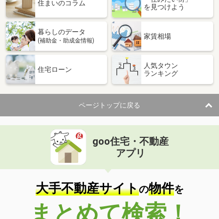
価 格
1,300万円
住まいのコラム
を見つけよう
住 所
宮城県仙台市青葉区桜ケ丘７
建物面積
82.81m²
暮らしのデータ
土地面積
121.15m²
家賃相場
(補助金・助成金情報)
宮城県仙台市青葉区郷六字葛岡下
人気タウン
住宅ローン
ランキング
価 格
1,050万円
住 所
宮城県仙台市青葉区郷六字葛岡下
建物面積
153.2m²
ページトップに戻る
土地面積
517.38m²
宮城県気仙沼市南郷
goo住宅・不動産
価 格
1,199万円
アプリ
住 所
宮城県気仙沼市南郷
建物面積
43.06m²
土地面積
139.35m²
大手不動産サイト
物件
の
を
宮城県仙台市青葉区中山８丁目
まとめて検索！