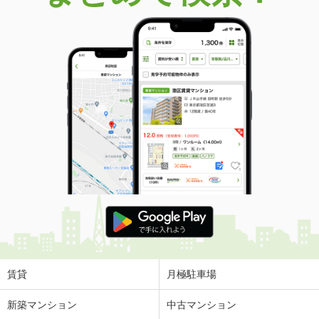
価 格
3,180万円
住 所
宮城県仙台市青葉区中山８丁目
建物面積
98.01m²
土地面積
123.73m²
宮城県仙台市泉区住吉台西４
価 格
2,090万円
住 所
宮城県仙台市泉区住吉台西４
建物面積
134.56m²
土地面積
232.66m²
宮城県仙台市若林区連坊１
価 格
2,980万円
住 所
宮城県仙台市若林区連坊１
建物面積
30.22m²
土地面積
31.41m²
賃貸
月極駐車場
宮城県黒川郡大郷町羽生字中斎
新築マンション
中古マンション