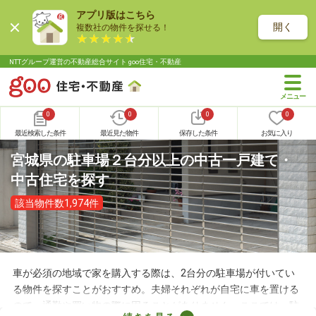
アプリ版はこちら
開く
複数社の物件を探せる！
NTTグループ運営の不動産総合サイト goo住宅・不動産
0
0
0
0
最近検索した条件
最近見た物件
保存した条件
お気に入り
宮城県の駐車場２台分以上の中古一戸建て・
中古住宅を探す
該当物件数1,974件
車が必須の地域で家を購入する際は、2台分の駐車場が付いてい
る物件を探すことがおすすめ。夫婦それぞれが自宅に車を置ける
ので、通勤や買い物の際に困ることがありません。ここでは、駐