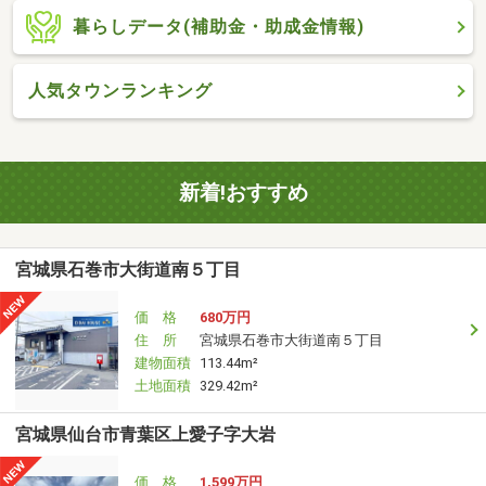
暮らしデータ(補助金・助成金情報)
人気タウンランキング
新着!おすすめ
宮城県石巻市大街道南５丁目
価 格
680万円
住 所
宮城県石巻市大街道南５丁目
建物面積
113.44m²
土地面積
329.42m²
宮城県仙台市青葉区上愛子字大岩
価 格
1,599万円