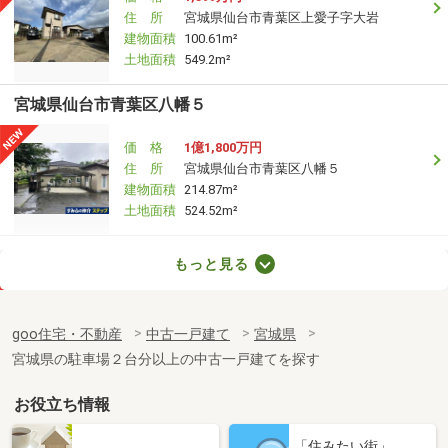
住 所
宮城県仙台市青葉区上愛子字大岩
建物面積
100.61m²
土地面積
549.2m²
宮城県仙台市青葉区八幡５
価 格
1億1,800万円
住 所
宮城県仙台市青葉区八幡５
建物面積
214.87m²
土地面積
524.52m²
宮城県仙台市青葉区八幡２
もっと見る
価 格
6,299万円
住 所
宮城県仙台市青葉区八幡２
goo住宅・不動産
中古一戸建て
宮城県
建物面積
151.23m²
宮城県の駐車場２台分以上の中古一戸建てを探す
土地面積
243.72m²
お役立ち情報
宮城県仙台市青葉区桜ケ丘７
「住みたい街」