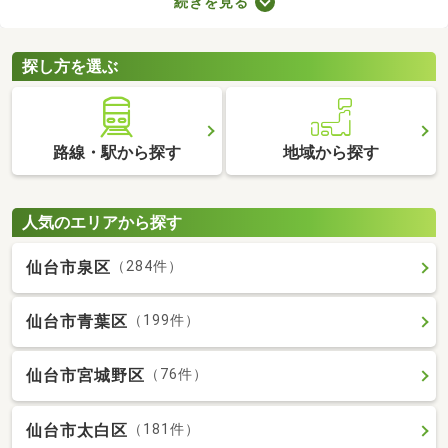
続きを見る
車場2台分以上を備えている中古の一戸建てを紹介します。物件
別に間取りや設備、周辺の環境が異なるので、重視したいポイン
トをチェックしましょう。
探し方を選ぶ
路線・駅から探す
地域から探す
人気のエリアから探す
仙台市泉区
（284件）
仙台市青葉区
（199件）
仙台市宮城野区
（76件）
仙台市太白区
（181件）