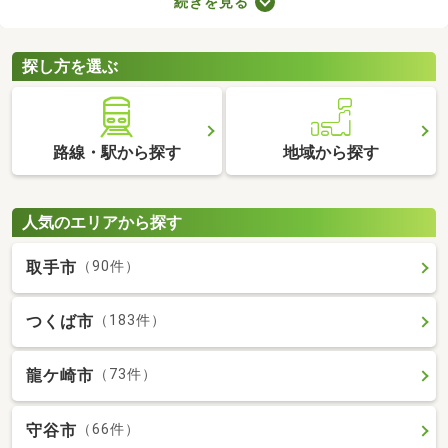
続きを見る
車場2台分以上を備えている中古の一戸建てを紹介します。物件
別に間取りや設備、周辺の環境が異なるので、重視したいポイン
トをチェックしましょう。
探し方を選ぶ
路線・駅から探す
地域から探す
人気のエリアから探す
取手市
（90件）
つくば市
（183件）
龍ケ崎市
（73件）
守谷市
（66件）