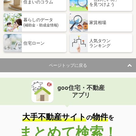
価 格
1,199万円
住まいのコラム
を見つけよう
住 所
茨城県ひたちなか市大字中根
建物面積
103.51m²
暮らしのデータ
土地面積
325.12m²
家賃相場
(補助金・助成金情報)
茨城県土浦市神立町
人気タウン
住宅ローン
ランキング
価 格
2,680万円
住 所
茨城県土浦市神立町
建物面積
124.62m²
ページトップに戻る
土地面積
189.34m²
茨城県牛久市下根町
goo住宅・不動産
価 格
3,330万円
アプリ
住 所
茨城県牛久市下根町
建物面積
142.43m²
土地面積
498.66m²
大手不動産サイト
物件
の
を
茨城県結城市大字結城
まとめて検索！