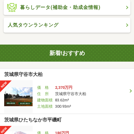
暮らしデータ(補助金・助成金情報)
人気タウンランキング
新着!おすすめ
茨城県守谷市大柏
価 格
2,370万円
住 所
茨城県守谷市大柏
建物面積
83.62m²
土地面積
300.93m²
茨城県ひたちなか市平磯町
価 格
180万円