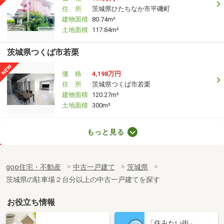
住 所
茨城県ひたちなか市平磯町
建物面積
80.74m²
土地面積
117.84m²
茨城県つくば市若栗
価 格
4,198万円
住 所
茨城県つくば市若栗
建物面積
120.27m²
土地面積
300m²
茨城県石岡市加生野
もっと見る
価 格
2,480万円
住 所
茨城県石岡市加生野
goo住宅・不動産
中古一戸建て
茨城県
建物面積
113.02m²
茨城県の駐車場２台分以上の中古一戸建てを探す
土地面積
534.69m²
お役立ち情報
茨城県ひたちなか市大字中根
「住みたい街」