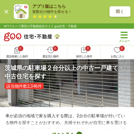
アプリ版はこちら
開く
複数社の物件を探せる！
NTTグループ運営の不動産総合サイト goo住宅・不動産
0
0
0
0
最近検索した条件
最近見た物件
保存した条件
お気に入り
茨城県の駐車場２台分以上の中古一戸建て・
中古住宅を探す
該当物件数2,346件
車が必須の地域で家を購入する際は、2台分の駐車場が付いてい
る物件を探すことがおすすめ。夫婦それぞれが自宅に車を置ける
ので、通勤や買い物の際に困ることがありません。ここでは、駐