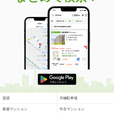
価 格
1,299万円
住 所
茨城県結城市大字結城
建物面積
141.77m²
土地面積
511m²
茨城県ひたちなか市大字稲田
価 格
990万円
住 所
茨城県ひたちなか市大字稲田
建物面積
89.43m²
土地面積
202.03m²
茨城県つくば市谷田部
価 格
4,580万円
住 所
茨城県つくば市谷田部
建物面積
109.3m²
土地面積
494.88m²
賃貸
月極駐車場
茨城県つくば市谷田部
新築マンション
中古マンション