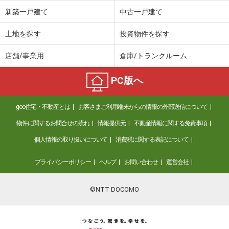
価 格
4,580万円
新築一戸建て
中古一戸建て
住 所
茨城県つくば市谷田部
建物面積
109.3m²
土地を探す
投資物件を探す
土地面積
494.88m²
店舗/事業用
倉庫/トランクルーム
茨城県つくば市みどりの中央
PC版へ
価 格
4,980万円
住 所
茨城県つくば市みどりの中央
goo住宅・不動産とは
お客さまご利用端末からの情報の外部送信について
建物面積
101.43m²
土地面積
198.21m²
物件に関するお問合せの流れ
情報提供元
不動産情報に関する免責事項
個人情報の取り扱いについて
消費税に関する表記について
茨城県つくば市東光台２
プライバシーポリシー
ヘルプ
お問い合わせ
運営会社
価 格
3,399万円
住 所
茨城県つくば市東光台２
建物面積
113.75m²
©NTT DOCOMO
土地面積
255m²
茨城県古河市釈迦