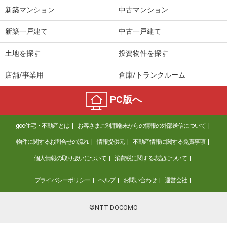
新築マンション
中古マンション
北海道小樽市末広町
新築一戸建て
中古一戸建て
価 格
30万円
住 所
北海道小樽市末広町
土地を探す
投資物件を探す
用途地域
１種中高
土地面積
147m²
店舗/事業用
倉庫/トランクルーム
北海道石狩市花川南一条２丁目
PC版へ
価 格
780万円
住 所
北海道石狩市花川南一条２丁目
goo住宅・不動産とは
お客さまご利用端末からの情報の外部送信について
用途地域
準住居
物件に関するお問合せの流れ
情報提供元
不動産情報に関する免責事項
土地面積
171.69m²
個人情報の取り扱いについて
消費税に関する表記について
北海道札幌市手稲区西宮の沢四条４
プライバシーポリシー
ヘルプ
お問い合わせ
運営会社
価 格
1,180万円
住 所
北海道札幌市手稲区西宮の沢四条４
©NTT DOCOMO
用途地域
２種中高
土地面積
194.65m²