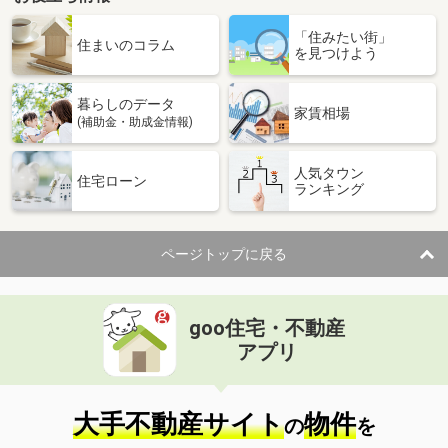
北海道虻田郡倶知安町字岩尾別
「住みたい街」
住まいのコラム
を見つけよう
価 格
44億0,000万円
住 所
北海道虻田郡倶知安町字岩尾別
用途地域
無指定
暮らしのデータ
家賃相場
土地面積
999.99m²
(補助金・助成金情報)
北海道旭川市東光十五条２
人気タウン
住宅ローン
ランキング
価 格
650万円
住 所
北海道旭川市東光十五条２
用途地域
２種中高
ページトップに戻る
土地面積
392.87m²
北海道札幌市中央区北四条西２６
goo住宅・不動産
アプリ
価 格
8,880万円
住 所
北海道札幌市中央区北四条西２６
用途地域
１種住居
大手不動産サイト
物件
土地面積
223.14m²
の
を