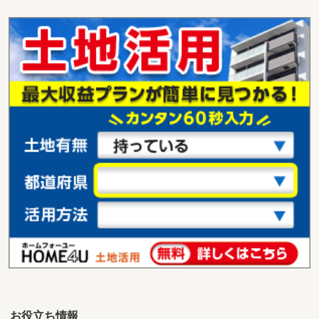
北海道札幌市中央区南六条西２１丁目
価 格
1億0,000万円
住 所
北海道札幌市中央区南六条西２１丁目
用途地域
１種住居
土地面積
383.33m²
北海道砂川市西三条北５
価 格
180万円
住 所
北海道砂川市西三条北５
用途地域
１種住居
土地面積
267.76m²
北海道虻田郡倶知安町南八条東１
価 格
20億0,000万円
住 所
北海道虻田郡倶知安町南八条東１
用途地域
無指定
土地面積
9999.99m²
お役立ち情報