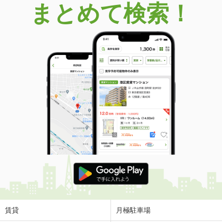
まとめて検索！
北海道北広島市朝日町３
価 格
4,980万円
住 所
北海道北広島市朝日町３
用途地域
１種低層
土地面積
960.68m²
北海道北広島市山手町１
価 格
1,280万円
住 所
北海道北広島市山手町１
用途地域
１種低層
土地面積
336m²
北海道江別市東光町
価 格
888万円
住 所
北海道江別市東光町
用途地域
２種中高
賃貸
月極駐車場
土地面積
328.09m²