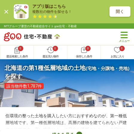
アプリ版はこちら
開く
複数社の物件を探せる！
NTTグループ運営の不動産総合サイト goo住宅・不動産
0
0
0
0
最近検索した条件
最近見た物件
保存した条件
お気に入り
北海道の第1種低層地域の土地
(宅地・分譲地・売地)
を探す
該当物件数1,787件
住環境の整った土地を購入したい方におすすめなのが、第一種低
層地域です。第一種低層地域は、高層の建物を建てられない戸建
てエリアです。高い建物によって日光が遮断されない、住宅街な