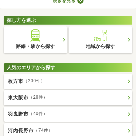
続きを見る
ので騒音トラブルが少ないなどのメリットがある地域なので、住
みやすさを感じられますよ。ここで第一種低層地域の土地を紹介
するので、引っ越しを検討している方はぜひチェックしてみてく
探し方を選ぶ
ださいね。
路線・駅から探す
地域から探す
人気のエリアから探す
枚方市
（200件）
東大阪市
（28件）
羽曳野市
（40件）
河内長野市
（74件）