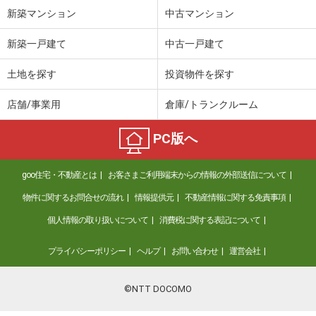
新築マンション
中古マンション
大阪府松原市松ケ丘４丁目
新築一戸建て
中古一戸建て
価 格
800万円
住 所
大阪府松原市松ケ丘４丁目
土地を探す
投資物件を探す
用途地域
２種中高
土地面積
58.04m²
店舗/事業用
倉庫/トランクルーム
大阪府和泉市芦部町
PC版へ
価 格
1,280万円
住 所
大阪府和泉市芦部町
goo住宅・不動産とは
お客さまご利用端末からの情報の外部送信について
用途地域
準工業
物件に関するお問合せの流れ
情報提供元
不動産情報に関する免責事項
土地面積
104.64m²
個人情報の取り扱いについて
消費税に関する表記について
大阪府大阪市旭区新森２
プライバシーポリシー
ヘルプ
お問い合わせ
運営会社
価 格
6,920万円
住 所
大阪府大阪市旭区新森２
©NTT DOCOMO
用途地域
２種中高
土地面積
152.57m²