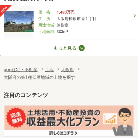
価 格
1,480万円
住 所
大阪府松原市岡１丁目
用途地域
無指定
土地面積
303m²
大阪府八尾市久宝寺１
もっと見る
価 格
2,980万円
住 所
大阪府八尾市久宝寺１
goo住宅・不動産
土地
大阪府
用途地域
１種住居
大阪府の第1種低層地域の土地を探す
土地面積
137.76m²
大阪府羽曳野市恵我之荘６丁目
注目のコンテンツ
価 格
955.80万円
住 所
大阪府羽曳野市恵我之荘６丁目
用途地域
１種住居
土地面積
90.89m²