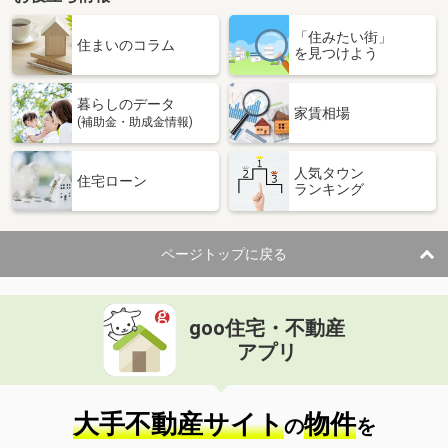
大阪府枚方市香里ケ丘３
「住みたい街」
住まいのコラム
を見つけよう
価 格
3,800万円
住 所
大阪府枚方市香里ケ丘３
用途地域
１種低層
暮らしのデータ
家賃相場
土地面積
286.28m²
(補助金・助成金情報)
大阪府高槻市日吉台四番町
人気タウン
住宅ローン
ランキング
価 格
2,980万円
住 所
大阪府高槻市日吉台四番町
用途地域
１種低層
ページトップに戻る
土地面積
126m²
大阪府高槻市日吉台四番町
goo住宅・不動産
アプリ
価 格
3,280万円
住 所
大阪府高槻市日吉台四番町
用途地域
１種低層
大手不動産サイト
物件
土地面積
134.4m²
の
を