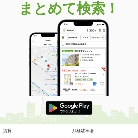
まとめて検索！
大阪府高槻市大和１
価 格
1,680万円
住 所
大阪府高槻市大和１
用途地域
１種低層
土地面積
161.48m²
大阪府吹田市山田西３
価 格
6,500万円
住 所
大阪府吹田市山田西３
用途地域
１種低層
土地面積
283.92m²
大阪府東大阪市中鴻池町２
価 格
1,680万円
住 所
大阪府東大阪市中鴻池町２
用途地域
準工業
賃貸
月極駐車場
土地面積
60.99m²