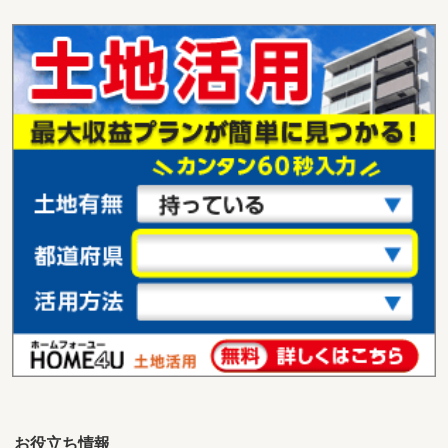
大阪府枚方市養父丘２
価 格
1,480万円
住 所
大阪府枚方市養父丘２
用途地域
２種低層
土地面積
97.75m²
大阪府岸和田市上松町
価 格
2,200万円
住 所
大阪府岸和田市上松町
用途地域
１種低層
土地面積
286.61m²
大阪府摂津市東別府２
価 格
1,680万円
住 所
大阪府摂津市東別府２
用途地域
１種住居
土地面積
74.27m²
お役立ち情報