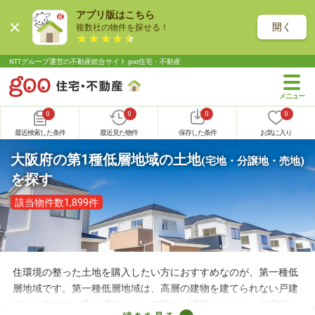
アプリ版はこちら
開く
複数社の物件を探せる！
NTTグループ運営の不動産総合サイト goo住宅・不動産
0
0
0
0
最近検索した条件
最近見た物件
保存した条件
お気に入り
大阪府の第1種低層地域の土地
(宅地・分譲地・売地)
を探す
該当物件数1,899件
住環境の整った土地を購入したい方におすすめなのが、第一種低
層地域です。第一種低層地域は、高層の建物を建てられない戸建
てエリアです。高い建物によって日光が遮断されない、住宅街な