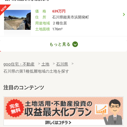
価 格
639万円
住 所
石川県能美市浜開発町
用途地域
２種住居
土地面積
176m²
石川県小松市矢田野町矢沢町
もっと見る
価 格
565万円
住 所
石川県小松市矢田野町矢沢町
goo住宅・不動産
土地
石川県
用途地域
１種住居
石川県の第1種低層地域の土地を探す
土地面積
242.67m²
石川県金沢市大桑町リ
注目のコンテンツ
価 格
380万円
住 所
石川県金沢市大桑町リ
用途地域
無指定
土地面積
142.01m²