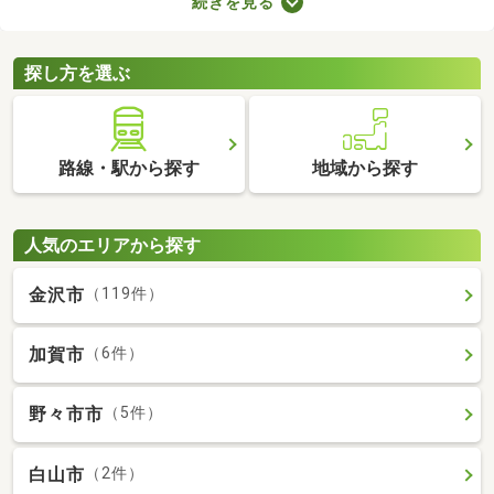
続きを見る
ので騒音トラブルが少ないなどのメリットがある地域なので、住
みやすさを感じられますよ。ここで第一種低層地域の土地を紹介
するので、引っ越しを検討している方はぜひチェックしてみてく
探し方を選ぶ
ださいね。
路線・駅から探す
地域から探す
人気のエリアから探す
金沢市
（119件）
加賀市
（6件）
野々市市
（5件）
白山市
（2件）