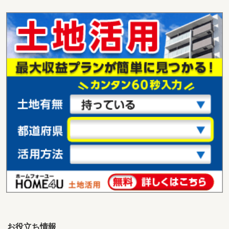
石川県金沢市四十万６
価 格
1,880万円
住 所
石川県金沢市四十万６
用途地域
１種住居
土地面積
227.59m²
お役立ち情報