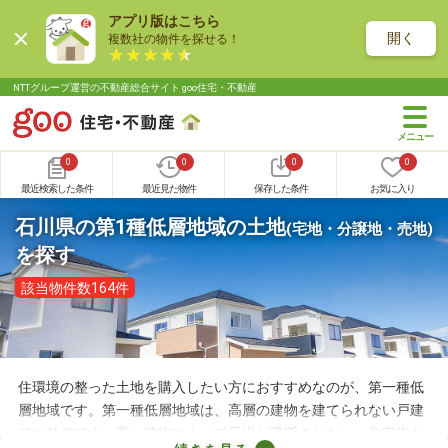
アプリ版はこちら
開く
複数社の物件を探せる！
NTTグループ運営の不動産総合サイト goo住宅・不動産
0
0
0
0
最近検索した条件
最近見た物件
保存した条件
お気に入り
石川県の第1種低層地域の土地
(宅地・分譲地・売地)
を探す
該当物件数164件
住環境の整った土地を購入したい方におすすめなのが、第一種低
層地域です。第一種低層地域は、高層の建物を建てられない戸建
てエリアです。高い建物によって日光が遮断されない、住宅街な