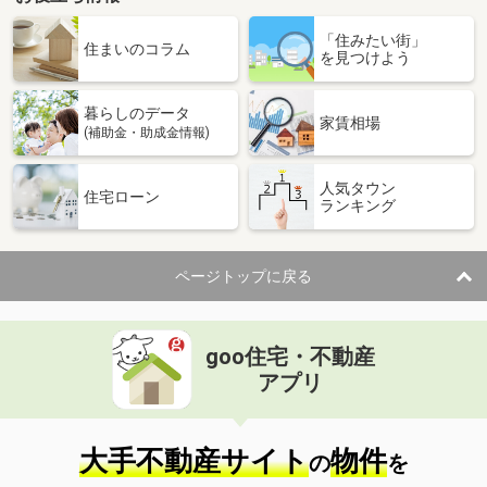
「住みたい街」
住まいのコラム
を見つけよう
暮らしのデータ
家賃相場
(補助金・助成金情報)
人気タウン
住宅ローン
ランキング
ページトップに戻る
goo住宅・不動産
アプリ
大手不動産サイト
物件
の
を