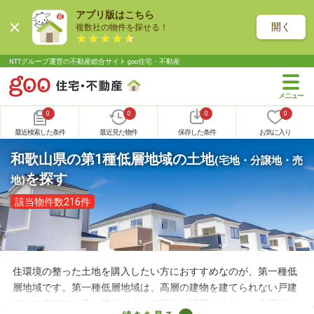
アプリ版はこちら
開く
複数社の物件を探せる！
NTTグループ運営の不動産総合サイト goo住宅・不動産
0
0
0
0
最近検索した条件
最近見た物件
保存した条件
お気に入り
和歌山県の第1種低層地域の土地
(宅地・分譲地・売
を探す
地)
該当物件数216件
住環境の整った土地を購入したい方におすすめなのが、第一種低
層地域です。第一種低層地域は、高層の建物を建てられない戸建
てエリアです。高い建物によって日光が遮断されない、住宅街な