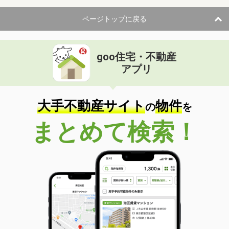
住 所
和歌山県和歌山市栄谷
用途地域
１種低層
ページトップに戻る
土地面積
152.93m²
和歌山県和歌山市神前
goo住宅・不動産
アプリ
価 格
1,480万円
住 所
和歌山県和歌山市神前
用途地域
１種中高
大手不動産サイト
物件
土地面積
138.8m²
の
を
まとめて検索！
和歌山県和歌山市和歌浦東３丁目
価 格
350万円
住 所
和歌山県和歌山市和歌浦東３丁目
用途地域
１種中高
土地面積
97.95m²
和歌山県御坊市島
価 格
50万円