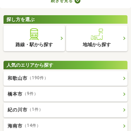
続きを見る
ので騒音トラブルが少ないなどのメリットがある地域なので、住
みやすさを感じられますよ。ここで第一種低層地域の土地を紹介
するので、引っ越しを検討している方はぜひチェックしてみてく
探し方を選ぶ
ださいね。
路線・駅から探す
地域から探す
人気のエリアから探す
和歌山市
（190件）
橋本市
（9件）
紀の川市
（1件）
海南市
（14件）