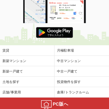
住 所
和歌山県御坊市島
用途地域
１種中高
土地面積
159.8m²
賃貸
月極駐車場
新築マンション
中古マンション
新築一戸建て
中古一戸建て
土地を探す
投資物件を探す
店舗/事業用
倉庫/トランクルーム
PC版へ