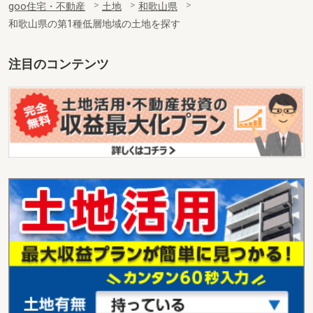
goo住宅・不動産
土地
和歌山県
用途地域
１種中高
和歌山県の第1種低層地域の土地を探す
土地面積
487.22m²
和歌山県和歌山市内原
注目のコンテンツ
価 格
1,050万円
住 所
和歌山県和歌山市内原
用途地域
１種住居
土地面積
216.5m²
和歌山県和歌山市西浜３丁目
価 格
804万円
住 所
和歌山県和歌山市西浜３丁目
用途地域
１種中高
土地面積
151.89m²
和歌山県海南市名高
価 格
650万円