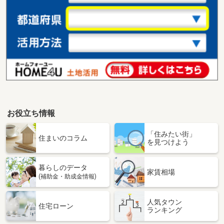
住 所
和歌山県海南市名高
用途地域
近隣商業
土地面積
307.43m²
和歌山県海南市椋木
価 格
3,500万円
住 所
和歌山県海南市椋木
用途地域
無指定
土地面積
886m²
お役立ち情報
和歌山県和歌山市堀止西１
「住みたい街」
住まいのコラム
を見つけよう
価 格
1,380万円
住 所
和歌山県和歌山市堀止西１
用途地域
１種住居
暮らしのデータ
家賃相場
土地面積
120.45m²
(補助金・助成金情報)
和歌山県和歌山市栄谷
人気タウン
住宅ローン
ランキング
価 格
1,263万円