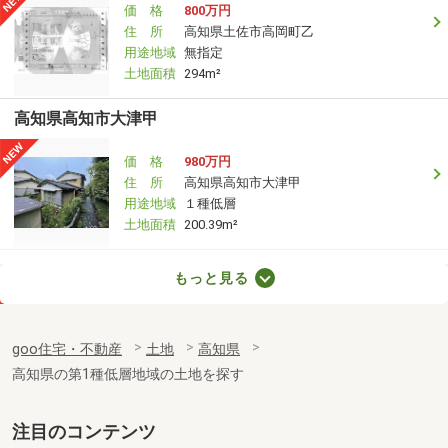
価 格
800万円
住 所
高知県土佐市高岡町乙
用途地域
無指定
土地面積
294m²
高知県高知市大津甲
価 格
980万円
住 所
高知県高知市大津甲
用途地域
１種低層
土地面積
200.39m²
高知県高知市横浜西町
もっと見る
価 格
1,080万円
住 所
高知県高知市横浜西町
goo住宅・不動産
土地
高知県
用途地域
１種中高
高知県の第1種低層地域の土地を探す
土地面積
171.12m²
注目のコンテンツ