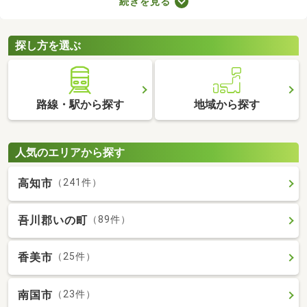
続きを見る
ので騒音トラブルが少ないなどのメリットがある地域なので、住
みやすさを感じられますよ。ここで第一種低層地域の土地を紹介
するので、引っ越しを検討している方はぜひチェックしてみてく
探し方を選ぶ
ださいね。
路線・駅から探す
地域から探す
人気のエリアから探す
高知市
（241件）
吾川郡いの町
（89件）
香美市
（25件）
南国市
（23件）