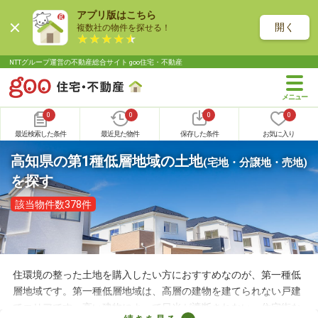
アプリ版はこちら
開く
複数社の物件を探せる！
NTTグループ運営の不動産総合サイト goo住宅・不動産
0
0
0
0
最近検索した条件
最近見た物件
保存した条件
お気に入り
高知県の第1種低層地域の土地
(宅地・分譲地・売地)
を探す
該当物件数378件
住環境の整った土地を購入したい方におすすめなのが、第一種低
層地域です。第一種低層地域は、高層の建物を建てられない戸建
てエリアです。高い建物によって日光が遮断されない、住宅街な