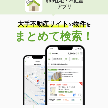
goo住宅・不動産
アプリ
大手不動産サイト
物件
の
を
まとめて検索！