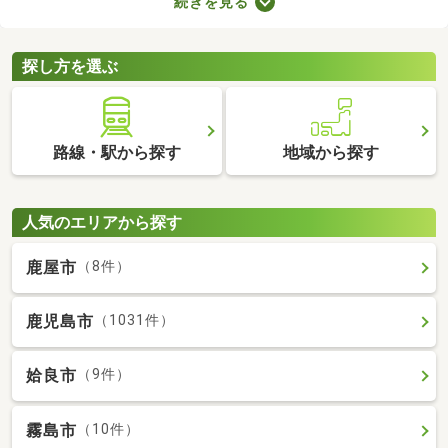
続きを見る
ので騒音トラブルが少ないなどのメリットがある地域なので、住
みやすさを感じられますよ。ここで第一種低層地域の土地を紹介
するので、引っ越しを検討している方はぜひチェックしてみてく
探し方を選ぶ
ださいね。
路線・駅から探す
地域から探す
人気のエリアから探す
鹿屋市
（8件）
鹿児島市
（1031件）
姶良市
（9件）
霧島市
（10件）