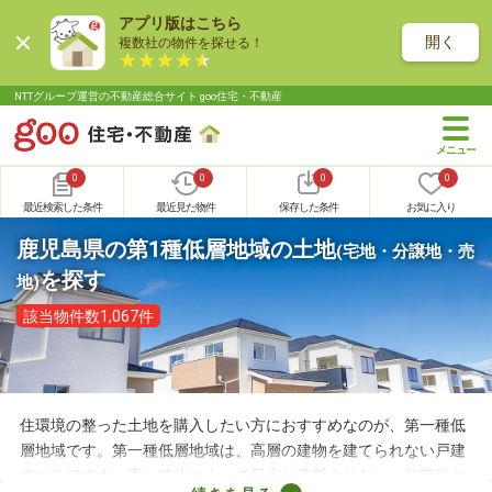
アプリ版はこちら
開く
複数社の物件を探せる！
NTTグループ運営の不動産総合サイト goo住宅・不動産
0
0
0
0
最近検索した条件
最近見た物件
保存した条件
お気に入り
鹿児島県の第1種低層地域の土地
(宅地・分譲地・売
を探す
地)
該当物件数1,067件
住環境の整った土地を購入したい方におすすめなのが、第一種低
層地域です。第一種低層地域は、高層の建物を建てられない戸建
てエリアです。高い建物によって日光が遮断されない、住宅街な