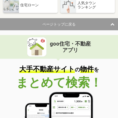
人気タウン
住宅ローン
ランキング
ページトップに戻る
goo住宅・不動産
アプリ
大手不動産サイト
物件
の
を
まとめて検索！