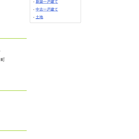
新築一戸建て
中古一戸建て
土地
町
田町