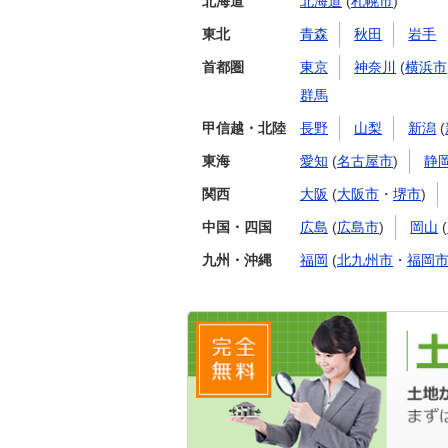
北海道
北海道
(
札幌市
)
東北
青森
秋田
岩手
首都圏
東京
神奈川
(
横浜市
群馬
甲信越・北陸
長野
山梨
新潟
(
東海
愛知
(
名古屋市
)
静
関西
大阪
(
大阪市
・
堺市
)
中国・四国
広島
(
広島市
)
岡山
(
九州・沖縄
福岡
(
北九州市
・
福岡