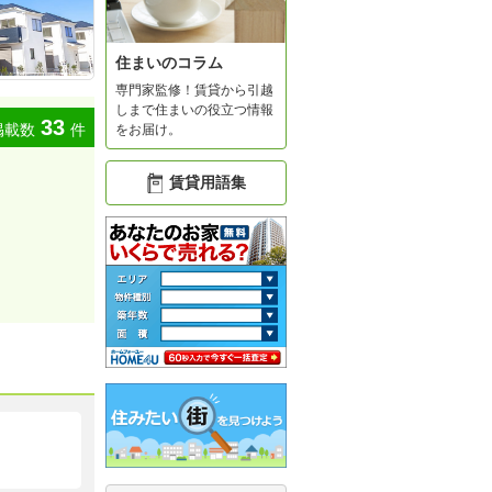
住まいのコラム
専門家監修！賃貸から引越
しまで住まいの役立つ情報
33
掲載数
件
をお届け。
賃貸用語集