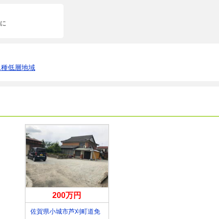
に
1種低層地域
200万円
免
佐賀県小城市芦刈町道免