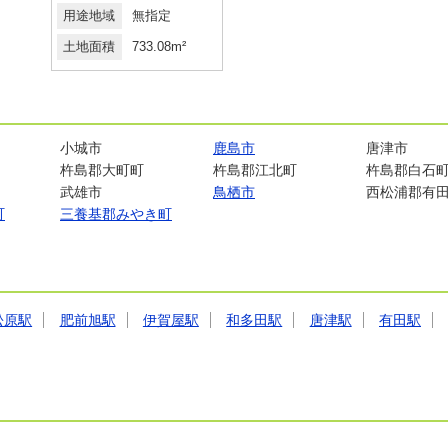
用途地域
無指定
土地面積
733.08m²
小城市
鹿島市
唐津市
杵島郡大町町
杵島郡江北町
杵島郡白石
武雄市
鳥栖市
西松浦郡有
町
三養基郡みやき町
免
松原駅
肥前旭駅
伊賀屋駅
和多田駅
唐津駅
有田駅