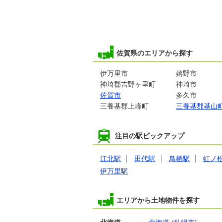
用途地域
無指定
土地面積
733.08m²
佐賀県のエリアから探す
伊万里市
嬉野市
神埼郡吉野ヶ里町
神埼市
佐賀市
多久市
三養基郡上峰町
三養基郡基山
200万円
佐賀県小城市芦刈町道
注目の駅ピックアップ
用途地域
無指定
土地面積
733.08m²
江北駅
田代駅
鳥栖駅
虹ノ
伊万里駅
エリアから土地物件を探す