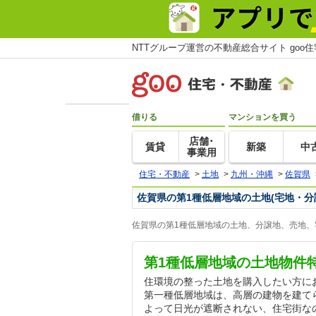
NTTグループ運営の不動産総合サイト goo
借りる
マンションを買う
店舗･
賃貸
新築
中
事業用
住宅・不動産
>
土地
>
九州・沖縄
>
佐賀県
佐賀県の第1種低層地域の土地(宅地・分
佐賀県の第1種低層地域の土地、分譲地、売地、
第1種低層地域の土地物件
住環境の整った土地を購入したい方に
第一種低層地域は、高層の建物を建て
よって日光が遮断されない、住宅街な