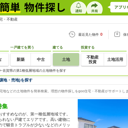
住宅・不動産
0
最近見た物件
保
一戸建てを買う
建てる
投資する
不動産
古
新築
中古
土地
土地活用
投資
>
佐賀県の第1種低層地域の土地物件を探す
譲地・売地)を探す
宅地などの土地物件を簡単検索。理想の物件探しをgoo住宅・不動産がサポートし
特集
おすすめなのが、第一種低層地域です。
られない戸建てエリアです。高い建物に
ので騒音トラブルが少ないなどのメリッ