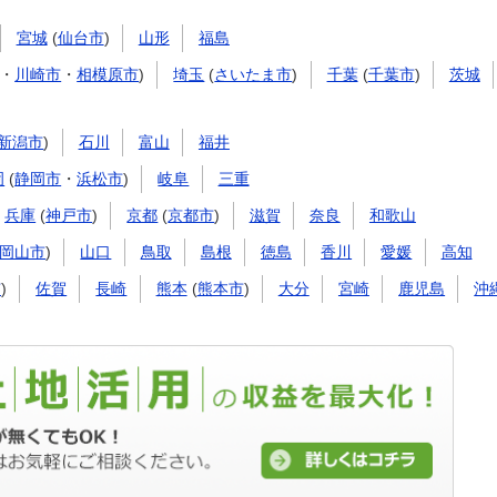
宮城
(
仙台市
)
山形
福島
・
川崎市
・
相模原市
)
埼玉
(
さいたま市
)
千葉
(
千葉市
)
茨城
新潟市
)
石川
富山
福井
岡
(
静岡市
・
浜松市
)
岐阜
三重
兵庫
(
神戸市
)
京都
(
京都市
)
滋賀
奈良
和歌山
岡山市
)
山口
鳥取
島根
徳島
香川
愛媛
高知
市
)
佐賀
長崎
熊本
(
熊本市
)
大分
宮崎
鹿児島
沖