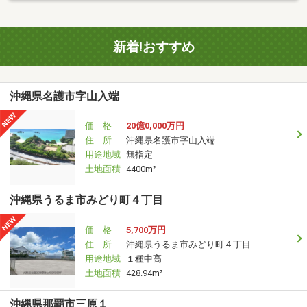
新着!おすすめ
沖縄県名護市字山入端
価 格
20億0,000万円
住 所
沖縄県名護市字山入端
用途地域
無指定
土地面積
4400m²
沖縄県うるま市みどり町４丁目
価 格
5,700万円
住 所
沖縄県うるま市みどり町４丁目
用途地域
１種中高
土地面積
428.94m²
沖縄県那覇市三原１