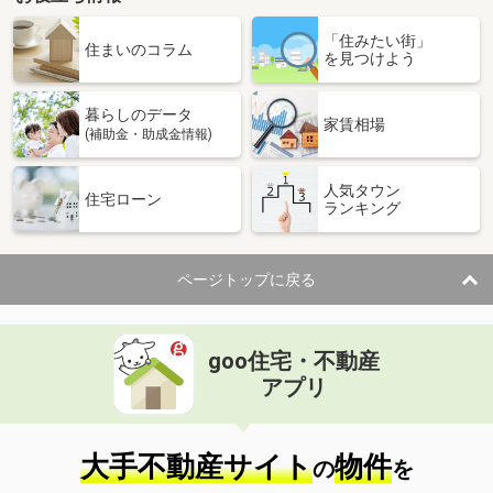
沖縄県石垣市字川平
「住みたい街」
住まいのコラム
を見つけよう
価 格
2,199万円
住 所
沖縄県石垣市字川平
用途地域
無指定
暮らしのデータ
家賃相場
土地面積
727m²
(補助金・助成金情報)
沖縄県沖縄市上地２
人気タウン
住宅ローン
ランキング
価 格
2,000万円
住 所
沖縄県沖縄市上地２
用途地域
商業地域
ページトップに戻る
土地面積
277.36m²
goo住宅・不動産
アプリ
大手不動産サイト
物件
の
を