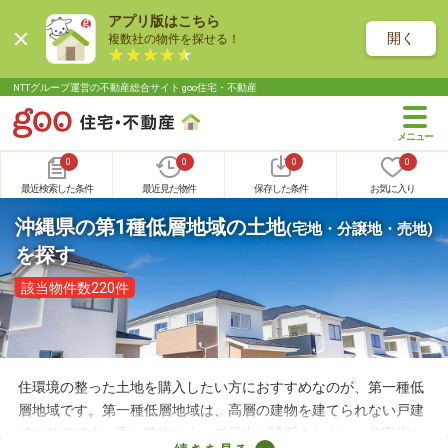
アプリ版はこちら
開く
複数社の物件を探せる！
NTTグループ運営の不動産総合サイト goo住宅・不動産
0
0
0
0
最近検索した条件
最近見た物件
保存した条件
お気に入り
沖縄県の第1種低層地域の土地
(宅地・分譲地・売地)
を探す
該当物件数220件
住環境の整った土地を購入したい方におすすめなのが、第一種低
層地域です。第一種低層地域は、高層の建物を建てられない戸建
てエリアです。高い建物によって日光が遮断されない、住宅街な