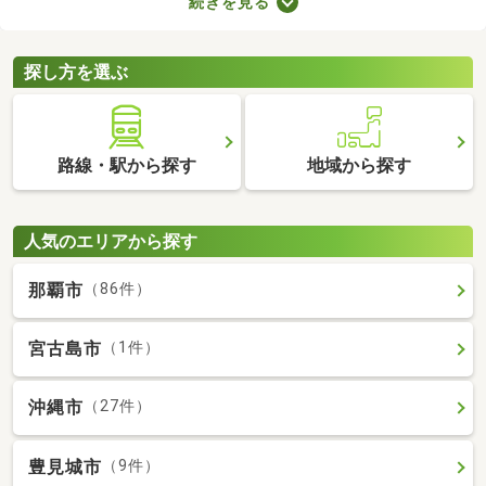
続きを見る
ので騒音トラブルが少ないなどのメリットがある地域なので、住
みやすさを感じられますよ。ここで第一種低層地域の土地を紹介
するので、引っ越しを検討している方はぜひチェックしてみてく
探し方を選ぶ
ださいね。
路線・駅から探す
地域から探す
人気のエリアから探す
那覇市
（86件）
宮古島市
（1件）
沖縄市
（27件）
豊見城市
（9件）