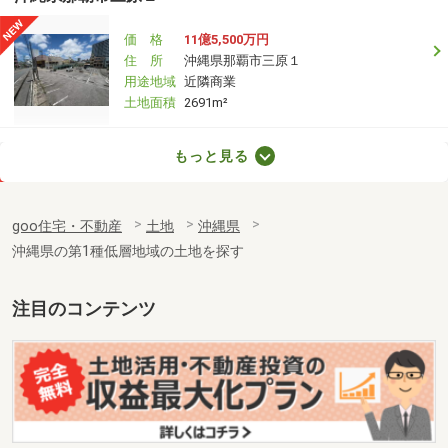
価 格
11億5,500万円
住 所
沖縄県那覇市三原１
用途地域
近隣商業
土地面積
2691m²
沖縄県宜野湾市字普天間
もっと見る
価 格
1,250万円
住 所
沖縄県宜野湾市字普天間
goo住宅・不動産
土地
沖縄県
用途地域
無指定
沖縄県の第1種低層地域の土地を探す
土地面積
139m²
沖縄県名護市字安部
注目のコンテンツ
価 格
13億6,830万円
住 所
沖縄県名護市字安部
用途地域
無指定
土地面積
9999m²