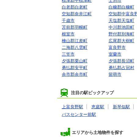
標津郡中標津町
士別市
白老郡白老町
白糠郡白糠町
空知郡奈井江町
空知郡中富良
千歳市
天塩郡天塩町
苫前郡羽幌町
中川郡池田町
根室市
野付郡別海町
檜山郡江差町
広尾郡大樹町
二海郡八雲町
富良野市
三笠市
室蘭市
夕張郡栗山町
夕張郡長沼町
勇払郡安平町
勇払郡占冠村
余市郡余市町
留萌市
注目の駅ピックアップ
上富良野駅
恵庭駅
新琴似駅
バスセンター前駅
エリアから土地物件を探す