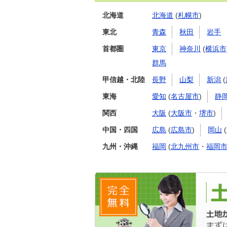
北海道
北海道
(
札幌市
)
東北
青森
秋田
岩手
首都圏
東京
神奈川
(
横浜市
群馬
甲信越・北陸
長野
山梨
新潟
(
東海
愛知
(
名古屋市
)
静
関西
大阪
(
大阪市
・
堺市
)
中国・四国
広島
(
広島市
)
岡山
(
九州・沖縄
福岡
(
北九州市
・
福岡