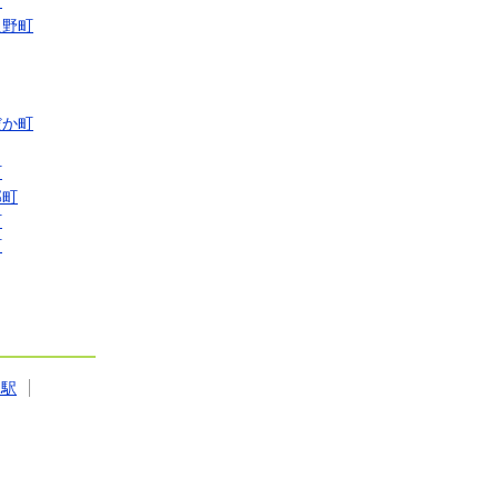
町
良野町
だか町
町
部町
町
町
寒駅