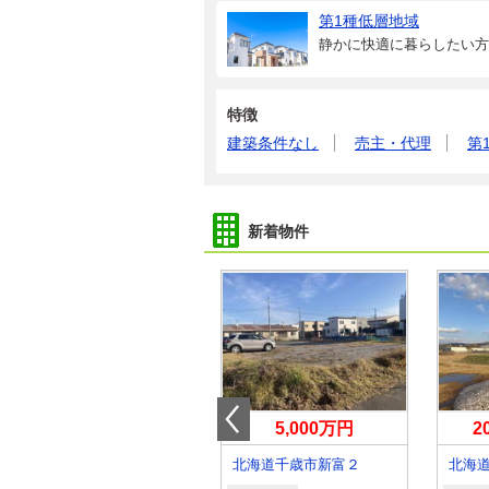
第1種低層地域
静かに快適に暮らしたい方
特徴
建築条件なし
売主・代理
第
新着物件
980万円
5,000万円
2
北海道苫小牧市山手町２丁目
北海道千歳市新富２