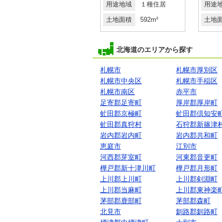
用途地域
２種中高
用途地域
１種住居
用途
土地面積
330.57m²
土地面積
592m²
土地
北海道のエリアから探す
札幌市
札幌市厚別区
札幌市中央区
札幌市手稲区
札幌市南区
赤平市
足寄郡足寄町
厚岸郡厚岸町
虻田郡京極町
虻田郡倶知安
虻田郡真狩村
石狩郡新篠津
岩内郡岩内町
岩内郡共和町
恵庭市
江別市
河西郡芽室町
河東郡音更町
樺戸郡新十津川町
樺戸郡月形町
上川郡上川町
上川郡剣淵町
上川郡当麻町
上川郡東神楽
茅部郡鹿部町
茅部郡森町
北見市
釧路郡釧路町