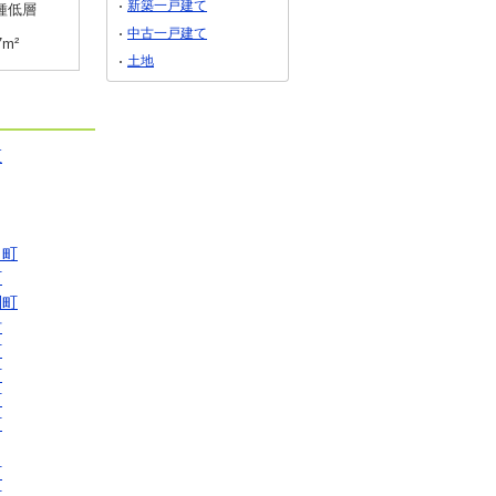
新築一戸建て
種低層
用途地域
準工業
用途地域
１種中高
中古一戸建て
7m²
土地面積
255m²
土地面積
163.69m²
土地
区
コ町
町
別町
村
町
町
町
町
町