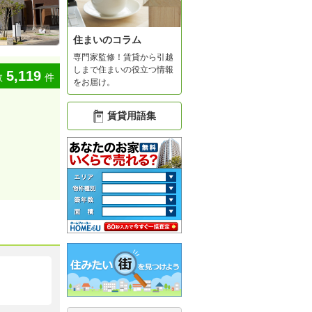
住まいのコラム
専門家監修！賃貸から引越
しまで住まいの役立つ情報
5,119
数
件
をお届け。
賃貸用語集