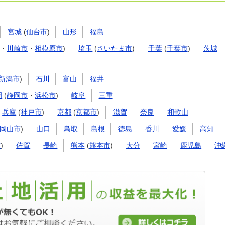
宮城
(
仙台市
)
山形
福島
・
川崎市
・
相模原市
)
埼玉
(
さいたま市
)
千葉
(
千葉市
)
茨城
新潟市
)
石川
富山
福井
岡
(
静岡市
・
浜松市
)
岐阜
三重
兵庫
(
神戸市
)
京都
(
京都市
)
滋賀
奈良
和歌山
岡山市
)
山口
鳥取
島根
徳島
香川
愛媛
高知
市
)
佐賀
長崎
熊本
(
熊本市
)
大分
宮崎
鹿児島
沖