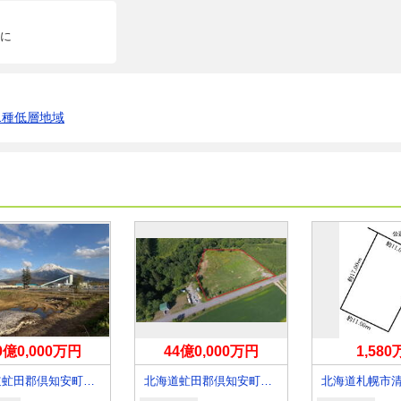
に
1種低層地域
0億0,000万円
44億0,000万円
1,58
北海道虻田郡倶知安町南八条東１
北海道虻田郡倶知安町字岩尾別