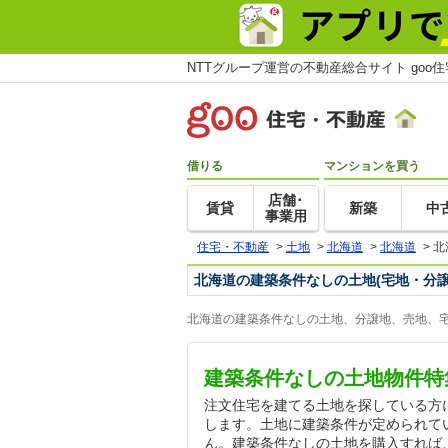
NTTグループ運営の不動産総合サイト goo
借りる
マンションを買う
店舗･
賃貸
新築
中
事業用
住宅・不動産
>
土地
>
北海道
>
北海道
>
北
北海道の建築条件なしの土地(宅地・分譲
北海道の建築条件なしの土地、分譲地、売地、宅
建築条件なしの土地物件特
注文住宅を建てる土地を探している方
します。土地に建築条件が定められて
ん。建築条件なしの土地を購入すれば