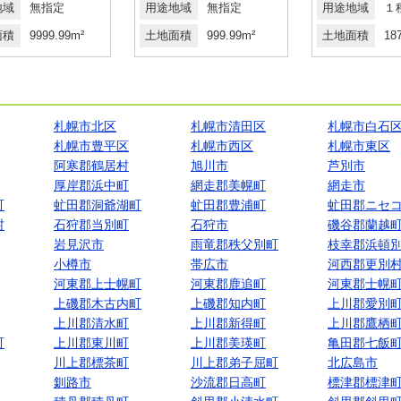
地域
無指定
用途地域
無指定
用途地域
１
面積
9999.99m²
土地面積
999.99m²
土地面積
18
札幌市北区
札幌市清田区
札幌市白石
札幌市豊平区
札幌市西区
札幌市東区
阿寒郡鶴居村
旭川市
芦別市
厚岸郡浜中町
網走郡美幌町
網走市
町
虻田郡洞爺湖町
虻田郡豊浦町
虻田郡ニセ
村
石狩郡当別町
石狩市
磯谷郡蘭越
岩見沢市
雨竜郡秩父別町
枝幸郡浜頓
小樽市
帯広市
河西郡更別
河東郡上士幌町
河東郡鹿追町
河東郡士幌
上磯郡木古内町
上磯郡知内町
上川郡愛別
上川郡清水町
上川郡新得町
上川郡鷹栖
町
上川郡東川町
上川郡美瑛町
亀田郡七飯
川上郡標茶町
川上郡弟子屈町
北広島市
釧路市
沙流郡日高町
標津郡標津