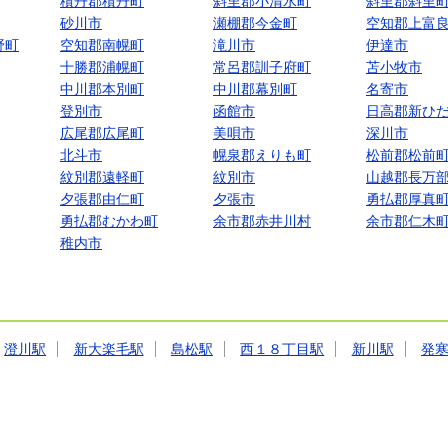
積丹郡積丹町
斜里郡小清水町
斜里郡斜里
砂川市
瀬棚郡今金町
空知郡上富
野町
空知郡南幌町
滝川市
伊達市
十勝郡浦幌町
常呂郡訓子府町
苫小牧市
中川郡本別町
中川郡幕別町
名寄市
登別市
函館市
日高郡新ひ
広尾郡広尾町
美唄市
深川市
北斗市
幌泉郡えりも町
松前郡松前
紋別郡遠軽町
紋別市
山越郡長万
夕張郡由仁町
夕張市
勇払郡厚真
勇払郡むかわ町
余市郡赤井川村
余市郡仁木
稚内市
澄川駅
新大楽毛駅
島松駅
西１８丁目駅
新川駅
発