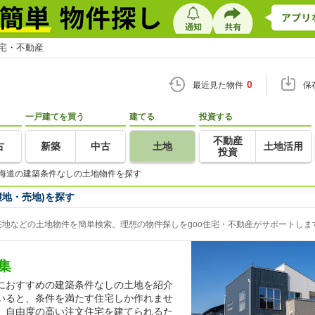
住宅・不動産
0
最近見た物件
保
一戸建てを買う
建てる
投資する
不動産
古
新築
中古
土地
土地活用
投資
海道の建築条件なしの土地物件を探す
地・売地)を探す
地などの土地物件を簡単検索。理想の物件探しをgoo住宅・不動産がサポートしま
集
におすすめの建築条件なしの土地を紹介
いると、条件を満たす住宅しか作れませ
、自由度の高い注文住宅を建てられるた