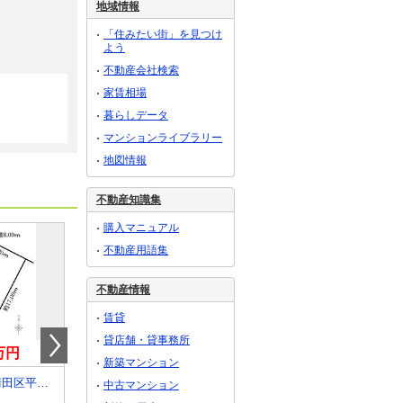
地域情報
「住みたい街」を見つけ
よう
不動産会社検索
家賃相場
暮らしデータ
マンションライブラリー
地図情報
不動産知識集
購入マニュアル
不動産用語集
不動産情報
賃貸
貸店舗・貸事務所
0万円
1,850万円
2,380万円
新築マンション
北海道札幌市清田区平岡十条２
北海道千歳市青葉５丁目
北海道札幌市豊平区平岸六条
中古マンション