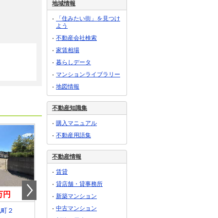
地域情報
「住みたい街」を見つけ
よう
不動産会社検索
家賃相場
暮らしデータ
マンションライブラリー
地図情報
不動産知識集
購入マニュアル
不動産用語集
不動産情報
賃貸
貸店舗・貸事務所
0万円
1,200万円
1,150万円
新築マンション
中古マンション
楓町２
宮城県塩竈市楓町２
宮城県塩竈市楓町２