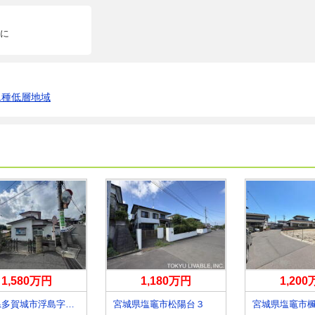
に
1種低層地域
1,580万円
1,180万円
1,20
宮城県多賀城市浮島字高原
宮城県塩竈市松陽台３
宮城県塩竈市