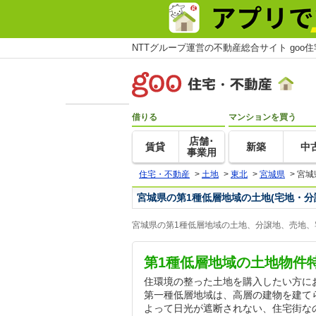
NTTグループ運営の不動産総合サイト goo
借りる
マンションを買う
店舗･
賃貸
新築
中
事業用
住宅・不動産
>
土地
>
東北
>
宮城県
>
宮城
宮城県の第1種低層地域の土地(宅地・分
宮城県の第1種低層地域の土地、分譲地、売地、
第1種低層地域の土地物件
住環境の整った土地を購入したい方に
第一種低層地域は、高層の建物を建て
よって日光が遮断されない、住宅街な