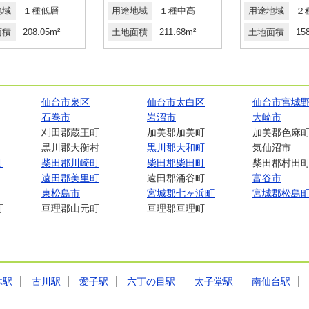
地域
１種低層
用途地域
１種中高
用途地域
２
面積
208.05m²
土地面積
211.68m²
土地面積
15
仙台市泉区
仙台市太白区
仙台市宮城
石巻市
岩沼市
大崎市
刈田郡蔵王町
加美郡加美町
加美郡色麻
黒川郡大衡村
黒川郡大和町
気仙沼市
町
柴田郡川崎町
柴田郡柴田町
柴田郡村田
遠田郡美里町
遠田郡涌谷町
富谷市
東松島市
宮城郡七ヶ浜町
宮城郡松島
町
亘理郡山元町
亘理郡亘理町
木駅
古川駅
愛子駅
六丁の目駅
太子堂駅
南仙台駅