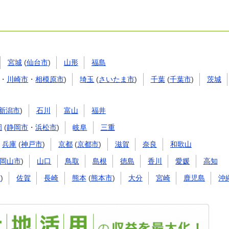
宮城
(
仙台市
)
山形
福島
・
川崎市
・
相模原市
)
埼玉
(
さいたま市
)
千葉
(
千葉市
)
茨城
新潟市
)
石川
富山
福井
岡
(
静岡市
・
浜松市
)
岐阜
三重
兵庫
(
神戸市
)
京都
(
京都市
)
滋賀
奈良
和歌山
岡山市
)
山口
鳥取
島根
徳島
香川
愛媛
高知
市
)
佐賀
長崎
熊本
(
熊本市
)
大分
宮崎
鹿児島
沖