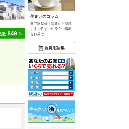
住まいのコラム
専門家監修！賃貸から引越
しまで住まいの役立つ情報
849
載数
件
をお届け。
賃貸用語集