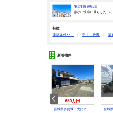
第1種低層地域
静かに快適に暮らしたい方
特徴
建築条件なし
売主・代理
第
新着物件
1,880万円
650万円
宮城県仙台市太白区東中田６丁目
宮城県多賀城市大代２