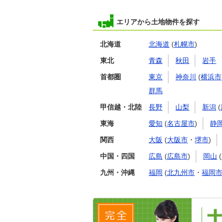
エリアから土地物件を探す
北海道
北海道
(
札幌市
)
東北
青森
秋田
岩手
首都圏
東京
神奈川
(
横浜市
群馬
甲信越・北陸
長野
山梨
新潟
(
東海
愛知
(
名古屋市
)
静
関西
大阪
(
大阪市
・
堺市
)
中国・四国
広島
(
広島市
)
岡山
(
九州・沖縄
福岡
(
北九州市
・
福岡