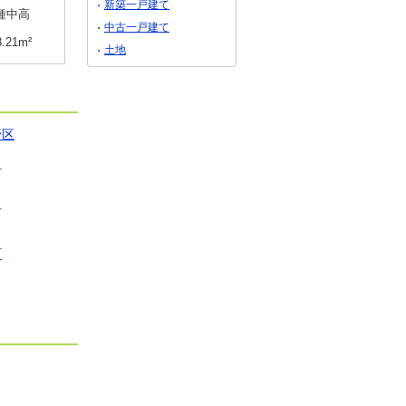
新築一戸建て
種中高
用途地域
２種中高
用途地域
２種中高
中古一戸建て
8.21m²
土地面積
158.21m²
土地面積
158.22m²
土地
野区
町
町
町