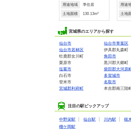
用途地域
１種住居
用途地域
準住居
用途
土地面積
156.52m²
土地面積
130.13m²
土地
宮城県のエリアから探す
仙台市
仙台市青葉区
仙台市若林区
伊具郡丸森町
牡鹿郡女川町
角田市
栗原市
黒川郡大郷町
塩竈市
柴田郡大河原
白石市
多賀城市
登米市
名取市
宮城郡利府町
本吉郡南三陸
注目の駅ピックアップ
中野栄駅
仙台駅
川内駅
槻
榴ケ岡駅