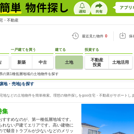
住宅・不動産
0
最近見た物件
保
一戸建てを買う
建てる
投資する
不動産
古
新築
中古
土地
土地活用
投資
県の第1種低層地域の土地物件を探す
譲地・売地)を探す
宅地などの土地物件を簡単検索。理想の物件探しをgoo住宅・不動産がサポートし
特集
おすすめなのが、第一種低層地域です。
られない戸建てエリアです。高い建物に
ので騒音トラブルが少ないなどのメリッ