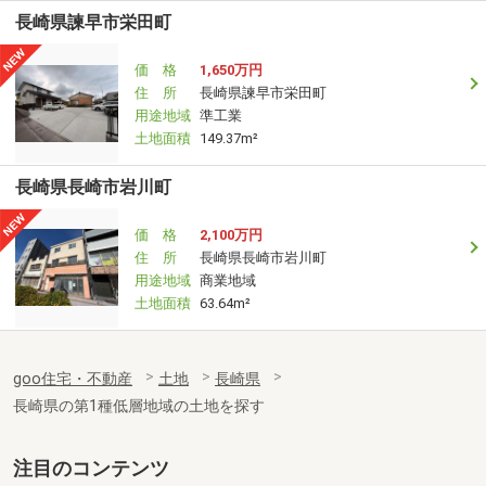
長崎県諫早市栄田町
価 格
1,650万円
住 所
長崎県諫早市栄田町
用途地域
準工業
土地面積
149.37m²
長崎県長崎市岩川町
価 格
2,100万円
住 所
長崎県長崎市岩川町
用途地域
商業地域
土地面積
63.64m²
goo住宅・不動産
土地
長崎県
長崎県の第1種低層地域の土地を探す
注目のコンテンツ