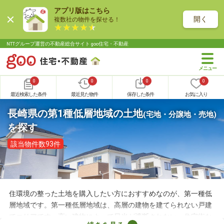
アプリ版はこちら
開く
複数社の物件を探せる！
NTTグループ運営の不動産総合サイト goo住宅・不動産
0
0
0
0
最近検索した条件
最近見た物件
保存した条件
お気に入り
長崎県の第1種低層地域の土地
(宅地・分譲地・売地)
を探す
該当物件数93件
住環境の整った土地を購入したい方におすすめなのが、第一種低
層地域です。第一種低層地域は、高層の建物を建てられない戸建
てエリアです。高い建物によって日光が遮断されない、住宅街な