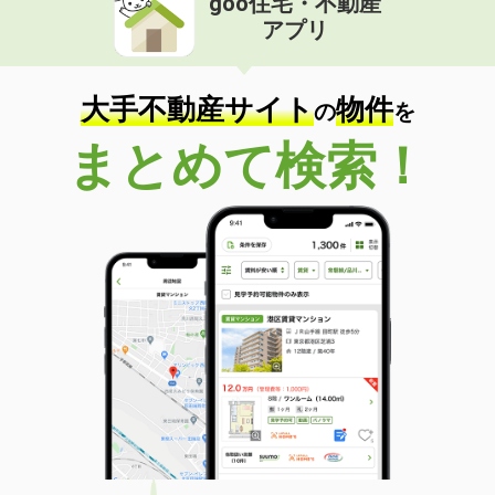
goo住宅・不動産
アプリ
大手不動産サイト
物件
の
を
まとめて検索！