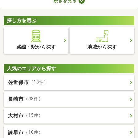
続きを見る
ので騒音トラブルが少ないなどのメリットがある地域なので、住
みやすさを感じられますよ。ここで第一種低層地域の土地を紹介
するので、引っ越しを検討している方はぜひチェックしてみてく
探し方を選ぶ
ださいね。
路線・駅から探す
地域から探す
人気のエリアから探す
佐世保市
（13件）
長崎市
（48件）
大村市
（15件）
諫早市
（10件）