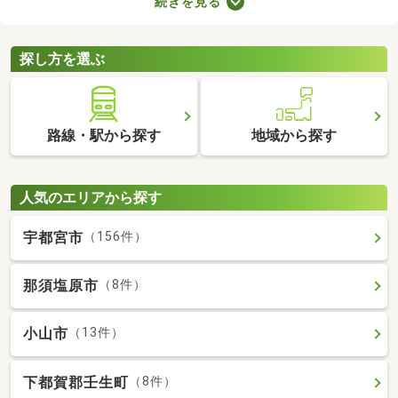
続きを見る
ので騒音トラブルが少ないなどのメリットがある地域なので、住
みやすさを感じられますよ。ここで第一種低層地域の土地を紹介
するので、引っ越しを検討している方はぜひチェックしてみてく
探し方を選ぶ
ださいね。
路線・駅から探す
地域から探す
人気のエリアから探す
宇都宮市
（156件）
那須塩原市
（8件）
小山市
（13件）
下都賀郡壬生町
（8件）