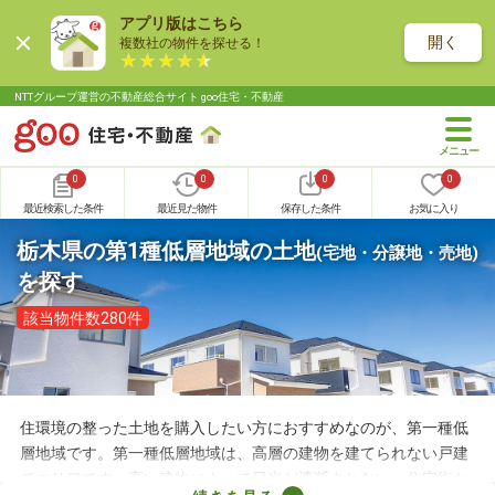
アプリ版はこちら
開く
複数社の物件を探せる！
NTTグループ運営の不動産総合サイト goo住宅・不動産
0
0
0
0
最近検索した条件
最近見た物件
保存した条件
お気に入り
栃木県の第1種低層地域の土地
(宅地・分譲地・売地)
を探す
該当物件数280件
住環境の整った土地を購入したい方におすすめなのが、第一種低
層地域です。第一種低層地域は、高層の建物を建てられない戸建
てエリアです。高い建物によって日光が遮断されない、住宅街な