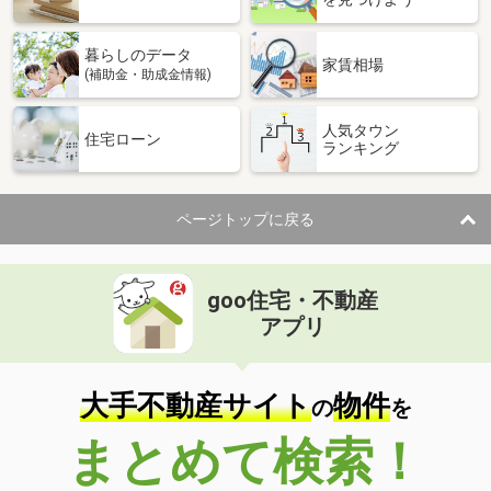
暮らしのデータ
家賃相場
(補助金・助成金情報)
人気タウン
住宅ローン
ランキング
ページトップに戻る
goo住宅・不動産
アプリ
大手不動産サイト
物件
の
を
まとめて検索！