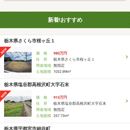
新着!おすすめ
栃木県さくら市桜ヶ丘１
価 格
980万円
住 所
栃木県さくら市桜ヶ丘１
用途地域
無指定
土地面積
1032.89m²
栃木県塩谷郡高根沢町大字石末
価 格
910万円
住 所
栃木県塩谷郡高根沢町大字石末
用途地域
無指定
土地面積
267.73m²
栃木県宇都宮市細谷町