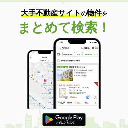
大手不動産サイト
物件
の
を
まとめて検索！