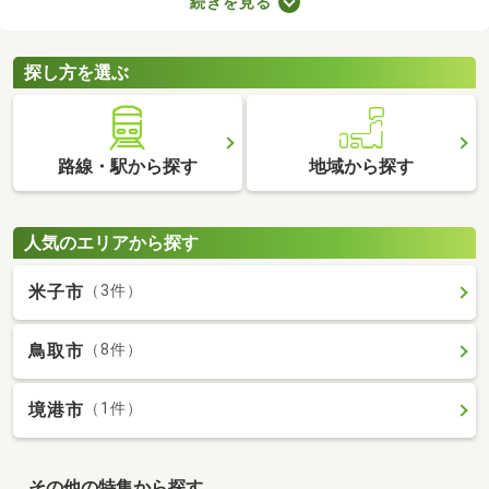
続きを見る
ので騒音トラブルが少ないなどのメリットがある地域なので、住
みやすさを感じられますよ。ここで第一種低層地域の土地を紹介
するので、引っ越しを検討している方はぜひチェックしてみてく
探し方を選ぶ
ださいね。
路線・駅から探す
地域から探す
人気のエリアから探す
米子市
（3件）
鳥取市
（8件）
境港市
（1件）
その他の特集から探す