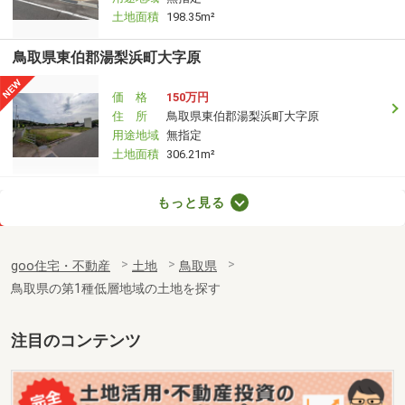
土地面積
198.35m²
鳥取県東伯郡湯梨浜町大字原
価 格
150万円
住 所
鳥取県東伯郡湯梨浜町大字原
用途地域
無指定
土地面積
306.21m²
鳥取県東伯郡湯梨浜町大字旭
もっと見る
価 格
800万円
住 所
鳥取県東伯郡湯梨浜町大字旭
goo住宅・不動産
土地
鳥取県
用途地域
無指定
鳥取県の第1種低層地域の土地を探す
土地面積
490.03m²
鳥取県倉吉市中河原
注目のコンテンツ
価 格
550万円
住 所
鳥取県倉吉市中河原