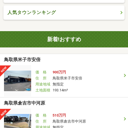
人気タウンランキング
新着!おすすめ
鳥取県米子市安倍
価 格
900万円
住 所
鳥取県米子市安倍
用途地域
無指定
土地面積
193.14m²
鳥取県倉吉市中河原
価 格
510万円
住 所
鳥取県倉吉市中河原
用途地域
無指定