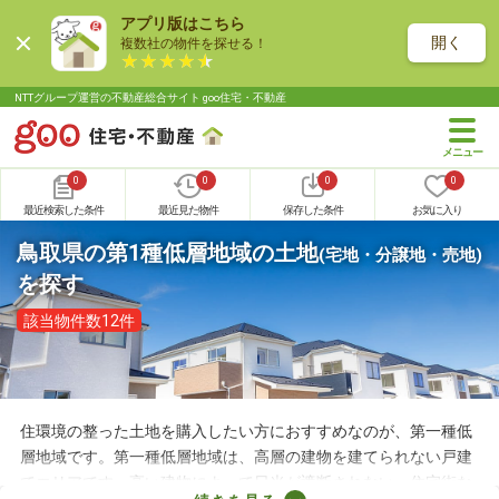
アプリ版はこちら
開く
複数社の物件を探せる！
NTTグループ運営の不動産総合サイト goo住宅・不動産
0
0
0
0
最近検索した条件
最近見た物件
保存した条件
お気に入り
鳥取県の第1種低層地域の土地
(宅地・分譲地・売地)
を探す
該当物件数12件
住環境の整った土地を購入したい方におすすめなのが、第一種低
層地域です。第一種低層地域は、高層の建物を建てられない戸建
てエリアです。高い建物によって日光が遮断されない、住宅街な