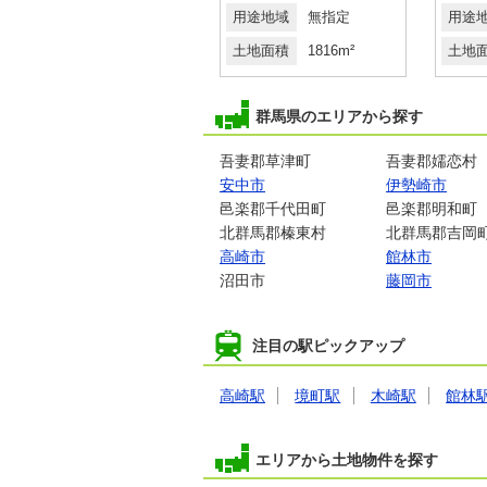
用途地域
近隣商業
用途地域
無指定
用途
土地面積
185.23m²
土地面積
1816m²
土地
群馬県のエリアから探す
吾妻郡草津町
吾妻郡嬬恋村
安中市
伊勢崎市
邑楽郡千代田町
邑楽郡明和町
北群馬郡榛東村
北群馬郡吉岡
高崎市
館林市
沼田市
藤岡市
注目の駅ピックアップ
高崎駅
境町駅
木崎駅
館林
エリアから土地物件を探す