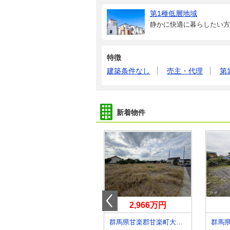
第1種低層地域
静かに快適に暮らしたい方
特徴
建築条件なし
売主・代理
第
新着物件
880万円
2,966万円
群馬県伊勢崎市三光町
群馬県甘楽郡甘楽町大字金井
群馬