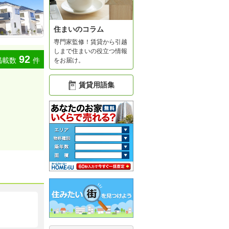
住まいのコラム
専門家監修！賃貸から引越
しまで住まいの役立つ情報
92
掲載数
件
をお届け。
賃貸用語集