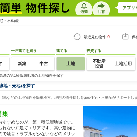
住宅・不動産
0
最近見た物件
保
一戸建てを買う
建てる
投資する
不動産
古
新築
中古
土地
土地活用
投資
馬県の第1種低層地域の土地物件を探す
譲地・売地)を探す
宅地などの土地物件を簡単検索。理想の物件探しをgoo住宅・不動産がサポートし
特集
おすすめなのが、第一種低層地域です。
られない戸建てエリアです。高い建物に
ので騒音トラブルが少ないなどのメリッ