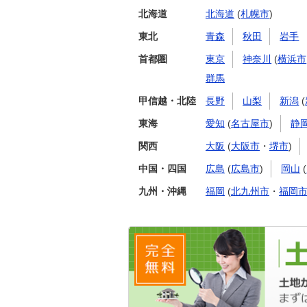
北海道
北海道
(
札幌市
)
東北
青森
秋田
岩手
首都圏
東京
神奈川
(
横浜市
群馬
甲信越・北陸
長野
山梨
新潟
(
東海
愛知
(
名古屋市
)
静
関西
大阪
(
大阪市
・
堺市
)
中国・四国
広島
(
広島市
)
岡山
(
九州・沖縄
福岡
(
北九州市
・
福岡