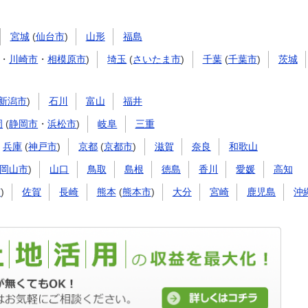
宮城
(
仙台市
)
山形
福島
・
川崎市
・
相模原市
)
埼玉
(
さいたま市
)
千葉
(
千葉市
)
茨城
新潟市
)
石川
富山
福井
岡
(
静岡市
・
浜松市
)
岐阜
三重
兵庫
(
神戸市
)
京都
(
京都市
)
滋賀
奈良
和歌山
岡山市
)
山口
鳥取
島根
徳島
香川
愛媛
高知
市
)
佐賀
長崎
熊本
(
熊本市
)
大分
宮崎
鹿児島
沖