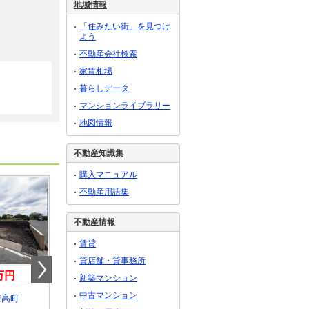
地域情報
「住みたい街」を見つけ
よう
不動産会社検索
家賃相場
暮らしデータ
マンションライブラリー
地図情報
不動産知識集
購入マニュアル
不動産用語集
不動産情報
賃貸
貸店舗・貸事務所
0万円
399万円
399万円
新築マンション
中古マンション
棟高町
群馬県伊勢崎市太田町
群馬県伊勢崎市太田町