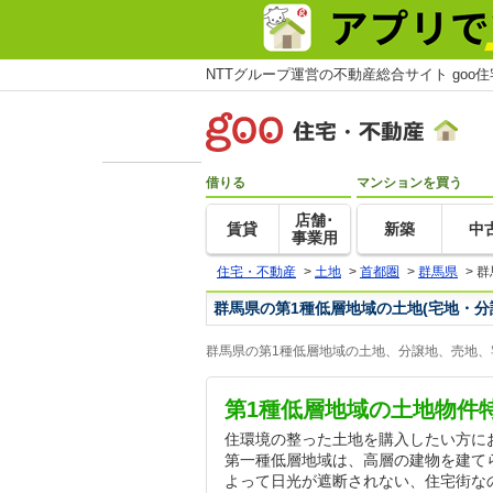
NTTグループ運営の不動産総合サイト goo
借りる
マンションを買う
店舗･
賃貸
新築
中
事業用
住宅・不動産
>
土地
>
首都圏
>
群馬県
>
群
群馬県の第1種低層地域の土地(宅地・分
群馬県の第1種低層地域の土地、分譲地、売地、
第1種低層地域の土地物件
住環境の整った土地を購入したい方に
第一種低層地域は、高層の建物を建て
よって日光が遮断されない、住宅街な