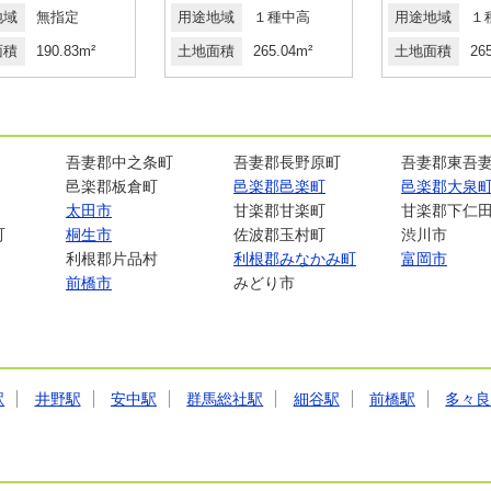
地域
無指定
用途地域
１種中高
用途地域
１
面積
190.83m²
土地面積
265.04m²
土地面積
26
吾妻郡中之条町
吾妻郡長野原町
吾妻郡東吾
邑楽郡板倉町
邑楽郡邑楽町
邑楽郡大泉
太田市
甘楽郡甘楽町
甘楽郡下仁
町
桐生市
佐波郡玉村町
渋川市
利根郡片品村
利根郡みなかみ町
富岡市
前橋市
みどり市
駅
井野駅
安中駅
群馬総社駅
細谷駅
前橋駅
多々