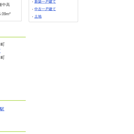
新築一戸建て
種中高
用途地域
１種中高
用途地域
１種中高
中古一戸建て
5.09m²
土地面積
168.33m²
土地面積
168.33m²
土地
妻町
町
田町
良駅