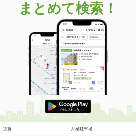
まとめて検索！
愛媛県新居浜市大生院
価 格
1,032万円
住 所
愛媛県新居浜市大生院
用途地域
無指定
土地面積
427m²
愛媛県新居浜市下泉町１丁目
価 格
80万円
住 所
愛媛県新居浜市下泉町１丁目
用途地域
無指定
土地面積
509m²
愛媛県西条市丹原町長野
価 格
590万円
住 所
愛媛県西条市丹原町長野
用途地域
無指定
賃貸
月極駐車場
土地面積
1388.88m²