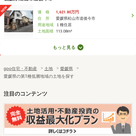
価 格
1,621.80万円
住 所
愛媛県松山市道後今市
用途地域
１種住居
土地面積
113.08m²
愛媛県松山市水泥町
もっと見る
価 格
1,680万円
住 所
愛媛県松山市水泥町
goo住宅・不動産
土地
愛媛県
用途地域
１種住居
愛媛県の第1種低層地域の土地を探す
土地面積
220.16m²
愛媛県松山市北土居２
注目のコンテンツ
価 格
8,600万円
住 所
愛媛県松山市北土居２
用途地域
１種低層
土地面積
660m²