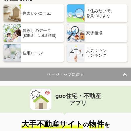
愛媛県松山市山西町
「住みたい街」
住まいのコラム
を見つけよう
価 格
1,200万円
住 所
愛媛県松山市山西町
用途地域
１種低層
暮らしのデータ
家賃相場
土地面積
165.3m²
(補助金・助成金情報)
愛媛県松山市山西町
人気タウン
住宅ローン
ランキング
価 格
1,400万円
住 所
愛媛県松山市山西町
用途地域
１種低層
ページトップに戻る
土地面積
192.96m²
愛媛県松山市北井門２
goo住宅・不動産
アプリ
価 格
1,980万円
住 所
愛媛県松山市北井門２
用途地域
１種住居
大手不動産サイト
物件
土地面積
170.77m²
の
を