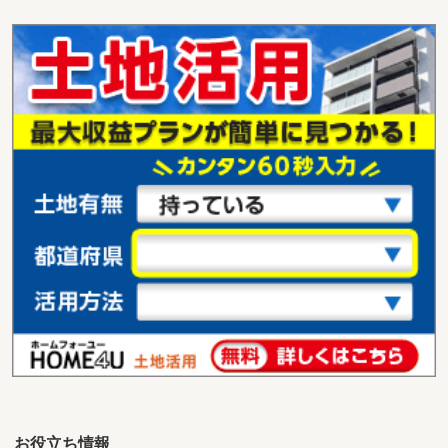
愛媛県伊予郡松前町大字北黒田
価 格
600万円
住 所
愛媛県伊予郡松前町大字北黒田
用途地域
１種住居
土地面積
195.76m²
愛媛県新居浜市船木
価 格
640万円
住 所
愛媛県新居浜市船木
用途地域
無指定
土地面積
247.95m²
愛媛県新居浜市船木
価 格
620万円
住 所
愛媛県新居浜市船木
用途地域
無指定
土地面積
269.96m²
お役立ち情報