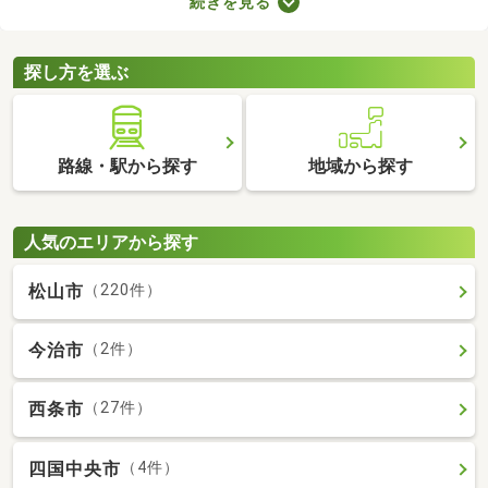
続きを見る
ので騒音トラブルが少ないなどのメリットがある地域なので、住
みやすさを感じられますよ。ここで第一種低層地域の土地を紹介
するので、引っ越しを検討している方はぜひチェックしてみてく
探し方を選ぶ
ださいね。
路線・駅から探す
地域から探す
人気のエリアから探す
松山市
（220件）
今治市
（2件）
西条市
（27件）
四国中央市
（4件）