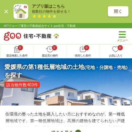
アプリ版はこちら
開く
複数社の物件を探せる！
NTTグループ運営の不動産総合サイト goo住宅・不動産
0
0
0
0
最近検索した条件
最近見た物件
保存した条件
お気に入り
愛媛県の第1種低層地域の土地
(宅地・分譲地・売地)
を探す
該当物件数403件
住環境の整った土地を購入したい方におすすめなのが、第一種低
層地域です。第一種低層地域は、高層の建物を建てられない戸建
てエリアです。高い建物によって日光が遮断されない、住宅街な