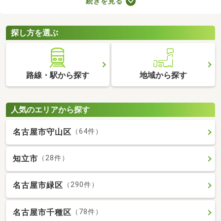
続きを見る
ので騒音トラブルが少ないなどのメリットがある地域なので、住
みやすさを感じられますよ。ここで第一種低層地域の土地を紹介
するので、引っ越しを検討している方はぜひチェックしてみてく
探し方を選ぶ
ださいね。
路線・駅から探す
地域から探す
人気のエリアから探す
名古屋市守山区
（64件）
知立市
（28件）
名古屋市緑区
（290件）
名古屋市千種区
（78件）