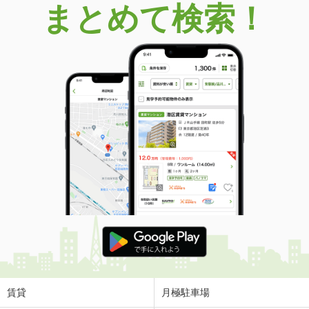
まとめて検索！
愛知県豊田市桝塚西町南山
価 格
1,700万円
住 所
愛知県豊田市桝塚西町南山
用途地域
２種中高
土地面積
132.05m²
愛知県豊田市市木町谷耳太
価 格
1,680万円
住 所
愛知県豊田市市木町谷耳太
用途地域
１種低層
土地面積
170.11m²
愛知県豊田市市木町谷耳太
価 格
1,680万円
住 所
愛知県豊田市市木町谷耳太
用途地域
１種低層
賃貸
月極駐車場
土地面積
170.11m²