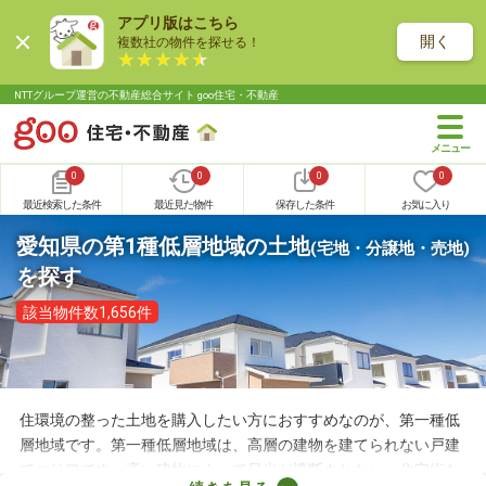
アプリ版はこちら
開く
複数社の物件を探せる！
NTTグループ運営の不動産総合サイト goo住宅・不動産
0
0
0
0
最近検索した条件
最近見た物件
保存した条件
お気に入り
愛知県の第1種低層地域の土地
(宅地・分譲地・売地)
を探す
該当物件数1,656件
住環境の整った土地を購入したい方におすすめなのが、第一種低
層地域です。第一種低層地域は、高層の建物を建てられない戸建
てエリアです。高い建物によって日光が遮断されない、住宅街な