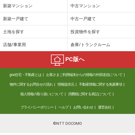
新築マンション
中古マンション
愛知県春日井市熊野町
新築一戸建て
中古一戸建て
価 格
2,212万円
住 所
愛知県春日井市熊野町
土地を探す
投資物件を探す
用途地域
１種中高
土地面積
228.4m²
店舗/事業用
倉庫/トランクルーム
愛知県津島市南本町７
PC版へ
価 格
398万円
住 所
愛知県津島市南本町７
goo住宅・不動産とは
お客さまご利用端末からの情報の外部送信について
用途地域
１種住居
物件に関するお問合せの流れ
情報提供元
不動産情報に関する免責事項
土地面積
182m²
個人情報の取り扱いについて
消費税に関する表記について
愛知県津島市蛭間町字逆川東
プライバシーポリシー
ヘルプ
お問い合わせ
運営会社
価 格
780万円
住 所
愛知県津島市蛭間町字逆川東
©NTT DOCOMO
用途地域
無指定
土地面積
179.72m²