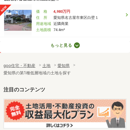
価 格
4,980万円
住 所
愛知県名古屋市東区白壁１
用途地域
近隣商業
土地面積
74.4m²
愛知県豊橋市柱七番町
もっと見る
価 格
1,968万円
住 所
愛知県豊橋市柱七番町
goo住宅・不動産
土地
愛知県
用途地域
１種住居
愛知県の第1種低層地域の土地を探す
土地面積
165m²
愛知県豊橋市柱七番町
注目のコンテンツ
価 格
1,968万円
住 所
愛知県豊橋市柱七番町
用途地域
１種住居
土地面積
165m²