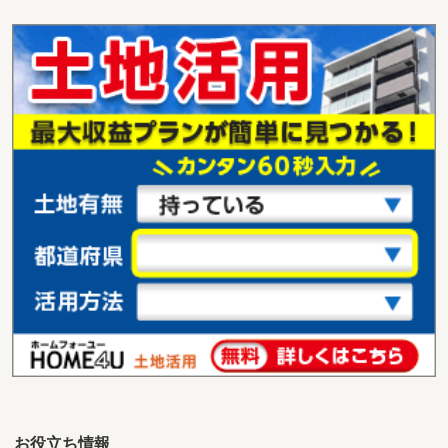
愛知県豊橋市南牛川２
価 格
3,300万円
住 所
愛知県豊橋市南牛川２
用途地域
１種住居
土地面積
324.57m²
愛知県名古屋市西区上小田井２
価 格
3,120万円
住 所
愛知県名古屋市西区上小田井２
用途地域
準工業
土地面積
131.74m²
愛知県名古屋市緑区神沢１
価 格
2,960万円
住 所
愛知県名古屋市緑区神沢１
用途地域
準住居
土地面積
113.37m²
お役立ち情報