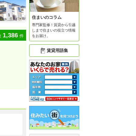
住まいのコラム
専門家監修！賃貸から引越
しまで住まいの役立つ情報
1,386
数
件
をお届け。
賃貸用語集