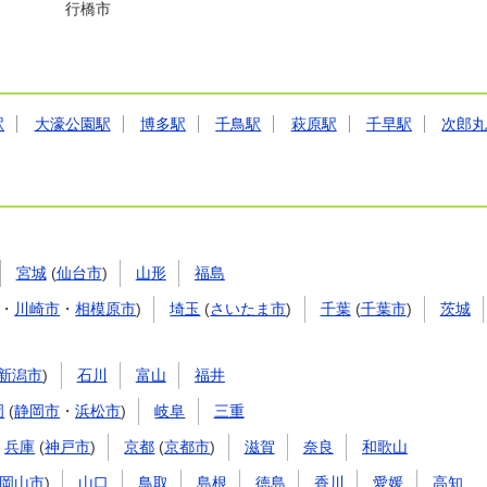
行橋市
駅
大濠公園駅
博多駅
千鳥駅
萩原駅
千早駅
次郎
宮城
(
仙台市
)
山形
福島
・
川崎市
・
相模原市
)
埼玉
(
さいたま市
)
千葉
(
千葉市
)
茨城
新潟市
)
石川
富山
福井
岡
(
静岡市
・
浜松市
)
岐阜
三重
兵庫
(
神戸市
)
京都
(
京都市
)
滋賀
奈良
和歌山
岡山市
)
山口
鳥取
島根
徳島
香川
愛媛
高知