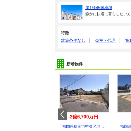
第1種低層地域
静かに快適に暮らしたい方
特徴
建築条件なし
売主・代理
第
新着物件
2,498万円
2億6,700万円
福岡県糟屋郡宇美町宇美中央４丁目
福岡県福岡市中央区地行１