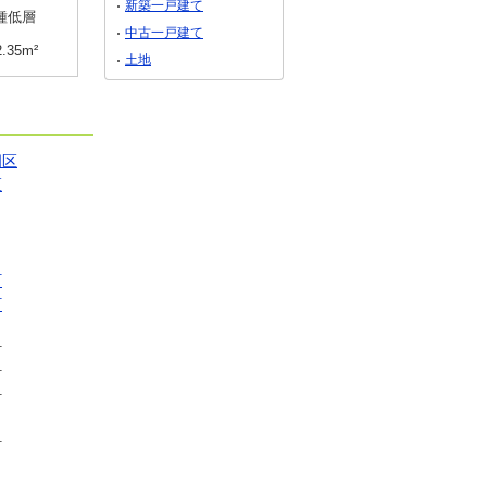
新築一戸建て
種低層
用途地域
無指定
用途地域
１種住居
中古一戸建て
2.35m²
土地面積
512.47m²
土地面積
111.74m²
土地
畑区
区
町
町
町
町
町
町