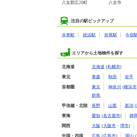
八女郡広川町
八女市
注目の駅ピックアップ
水巻駅
姪浜駅
折尾駅
今宿
エリアから土地物件を探す
北海道
北海道
(
札幌市
)
東北
青森
秋田
岩手
首都圏
東京
神奈川
(
横浜市
群馬
甲信越・北陸
長野
山梨
新潟
(
東海
愛知
(
名古屋市
)
静
関西
大阪
(
大阪市
・
堺市
)
中国・四国
広島
(
広島市
)
岡山
(