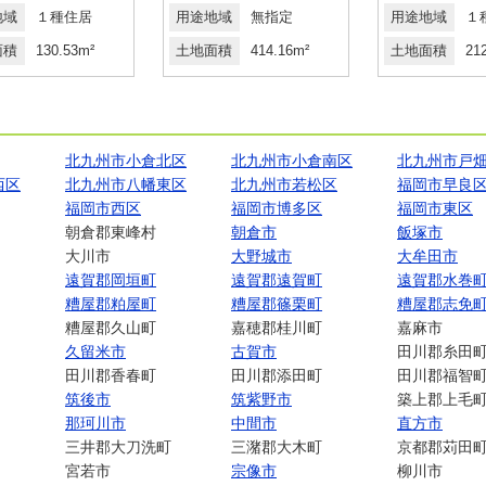
地域
１種住居
用途地域
無指定
用途地域
１
面積
130.53m²
土地面積
414.16m²
土地面積
21
北九州市小倉北区
北九州市小倉南区
北九州市戸
西区
北九州市八幡東区
北九州市若松区
福岡市早良
福岡市西区
福岡市博多区
福岡市東区
朝倉郡東峰村
朝倉市
飯塚市
大川市
大野城市
大牟田市
遠賀郡岡垣町
遠賀郡遠賀町
遠賀郡水巻
糟屋郡粕屋町
糟屋郡篠栗町
糟屋郡志免
糟屋郡久山町
嘉穂郡桂川町
嘉麻市
久留米市
古賀市
田川郡糸田
田川郡香春町
田川郡添田町
田川郡福智
筑後市
筑紫野市
築上郡上毛
那珂川市
中間市
直方市
三井郡大刀洗町
三潴郡大木町
京都郡苅田
宮若市
宗像市
柳川市