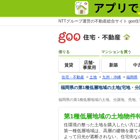
NTTグループ運営の不動産総合サイト goo
借りる
マンションを買う
店舗･
賃貸
新築
中
事業用
住宅・不動産
>
土地
>
九州・沖縄
>
福岡県
福岡県の第1種低層地域の土地(宅地・分
福岡県の第1種低層地域の土地、分譲地、売地、
第1種低層地域の土地物件
住環境の整った土地を購入したい方に
第一種低層地域は、高層の建物を建て
よって日光が遮断されない、住宅街な