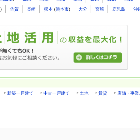
市
)
佐賀
長崎
熊本
(
熊本市
)
大分
宮崎
鹿児島
沖
新築一戸建て
中古一戸建て
土地
賃貸
店舗・事業