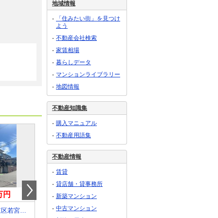
地域情報
「住みたい街」を見つけ
よう
不動産会社検索
家賃相場
暮らしデータ
マンションライブラリー
地図情報
不動産知識集
購入マニュアル
不動産用語集
不動産情報
賃貸
貸店舗・貸事務所
0万円
420万円
1,250万円
新築マンション
中古マンション
福岡県福岡市東区若宮４丁目
福岡県飯塚市大分
福岡県北九州市門司区下