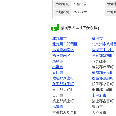
用途地域
１種低層
用途地域
１種住居
用途
土地面積
201.26m²
土地面積
353.74m²
土地
福岡県のエリアから探す
北九州市
福岡市
北九州市門司区
北九州市八幡
福岡市城南区
福岡市中央区
福岡市南区
朝倉郡筑前町
糸島市
うきは市
小郡市
遠賀郡芦屋町
春日市
糟屋郡宇美町
糟屋郡新宮町
糟屋郡須惠町
鞍手郡鞍手町
鞍手郡小竹町
田川郡大任町
田川郡川崎町
田川市
太宰府市
築上郡築上町
築上郡吉富町
福津市
豊前市
京都郡みやこ町
みやま市