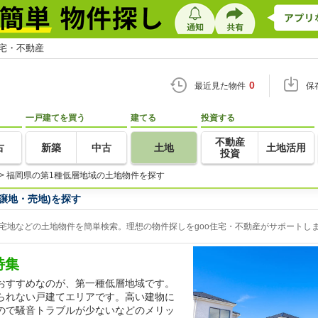
住宅・不動産
0
最近見た物件
保
一戸建てを買う
建てる
投資する
不動産
古
新築
中古
土地
土地活用
投資
>
福岡県の第1種低層地域の土地物件を探す
譲地・売地)を探す
宅地などの土地物件を簡単検索。理想の物件探しをgoo住宅・不動産がサポートし
特集
おすすめなのが、第一種低層地域です。
られない戸建てエリアです。高い建物に
ので騒音トラブルが少ないなどのメリッ