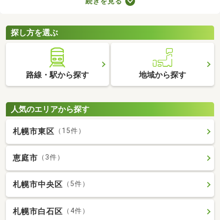
続きを見る
が売主、または代理の場合、仲介手数料がかからない大きなメリ
ットがあります。購入費用を抑えられるので、売主・代理で取引
される土地から理想の場所を探しましょう。
探し方を選ぶ
路線・駅から探す
地域から探す
人気のエリアから探す
札幌市東区
（15件）
恵庭市
（3件）
札幌市中央区
（5件）
札幌市白石区
（4件）