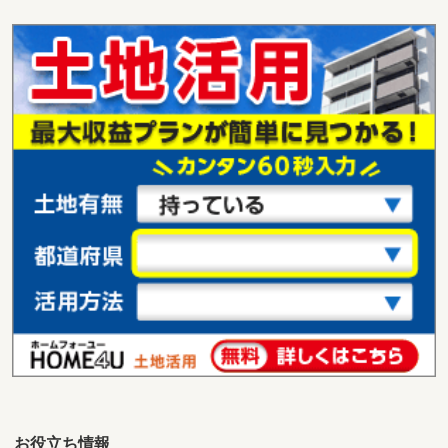
北海道札幌市豊平区平岸六条１２
価 格
2,380万円
住 所
北海道札幌市豊平区平岸六条１２
用途地域
１種中高
土地面積
163.69m²
北海道北見市常盤町４丁目
価 格
490万円
住 所
北海道北見市常盤町４丁目
用途地域
２種住居
土地面積
238m²
北海道北見市中央三輪３丁目
価 格
430万円
住 所
北海道北見市中央三輪３丁目
用途地域
２種中高
土地面積
234m²
お役立ち情報