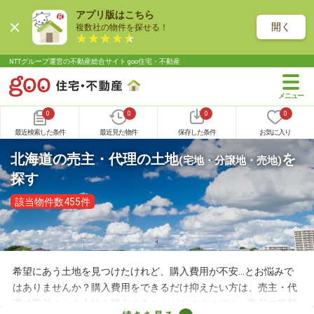
アプリ版はこちら
開く
複数社の物件を探せる！
NTTグループ運営の不動産総合サイト goo住宅・不動産
0
0
0
0
最近検索した条件
最近見た物件
保存した条件
お気に入り
北海道の売主・代理の土地
を
(宅地・分譲地・売地)
探す
該当物件数455件
希望にあう土地を見つけたけれど、購入費用が不安…とお悩みで
はありませんか？購入費用をできるだけ抑えたい方は、売主・代
理で取引される土地を購入することがおすすめです。取引の種類