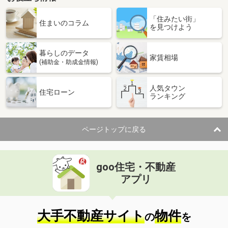
北海道札幌市手稲区曙八条１
「住みたい街」
住まいのコラム
を見つけよう
価 格
999万円
住 所
北海道札幌市手稲区曙八条１
用途地域
１種低層
暮らしのデータ
家賃相場
土地面積
202.13m²
(補助金・助成金情報)
北海道北見市ひかり野３丁目
人気タウン
住宅ローン
ランキング
価 格
2,000万円
住 所
北海道北見市ひかり野３丁目
用途地域
準工業
ページトップに戻る
土地面積
2917m²
北海道苫小牧市山手町２丁目
goo住宅・不動産
アプリ
価 格
980万円
住 所
北海道苫小牧市山手町２丁目
用途地域
２種中高
大手不動産サイト
物件
土地面積
330.57m²
の
を