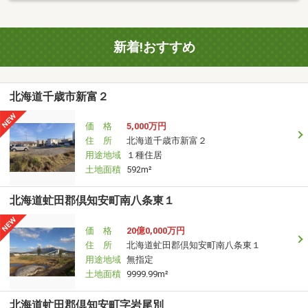
新着!おすすめ
北海道千歳市新富２
価 格
5,000万円
住 所
北海道千歳市新富２
用途地域
１種住居
土地面積
592m²
北海道虻田郡倶知安町南八条東１
価 格
20億0,000万円
住 所
北海道虻田郡倶知安町南八条東１
用途地域
無指定
土地面積
9999.99m²
北海道虻田郡倶知安町字岩尾別