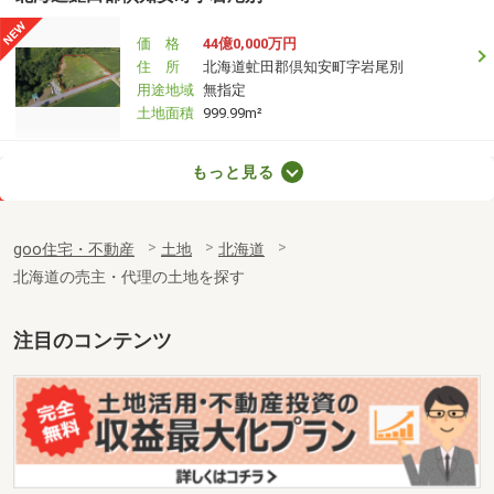
価 格
44億0,000万円
住 所
北海道虻田郡倶知安町字岩尾別
用途地域
無指定
土地面積
999.99m²
北海道札幌市清田区平岡十条２
もっと見る
価 格
1,580万円
住 所
北海道札幌市清田区平岡十条２
goo住宅・不動産
土地
北海道
用途地域
１種低層
北海道の売主・代理の土地を探す
土地面積
187m²
北海道千歳市青葉５丁目
注目のコンテンツ
価 格
1,850万円
住 所
北海道千歳市青葉５丁目
用途地域
準工業
土地面積
255m²