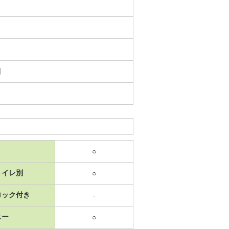
日
○
トイレ別
○
ロック付き
-
ニー
○