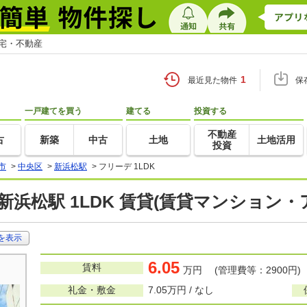
住宅・不動産
1
最近見た物件
保
一戸建てを買う
建てる
投資する
不動産
古
新築
中古
土地
土地活用
投資
市
>
中央区
>
新浜松駅
>
フリーデ 1LDK
新浜松駅 1LDK 賃貸(賃貸マンション・
を表示
6.05
賃料
万円 (管理費等：2900円)
礼金・敷金
7.05万円 / なし