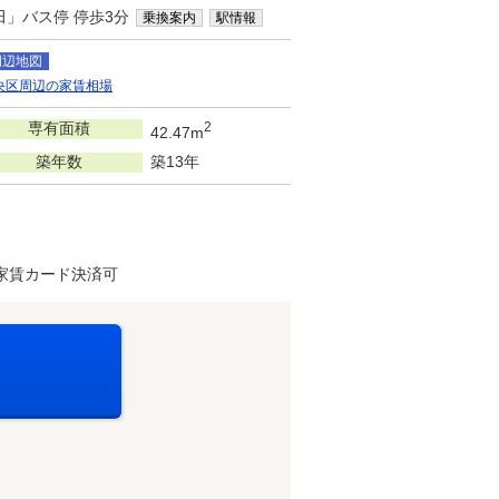
田」バス停 停歩3分
乗換案内
駅情報
周辺地図
央区周辺の家賃相場
専有面積
2
42.47m
築年数
築13年
家賃カード決済可