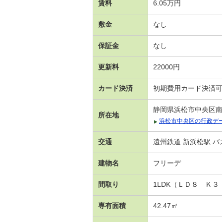
賃料
6.05万円
敷金
なし
保証金
なし
更新料
22000円
カード決済
初期費用カード決済
静岡県浜松市中央区
所在地
浜松市中央区の行政デ
交通
遠州鉄道 新浜松駅 バ
建物名
フリーデ
間取り
1LDK（ＬＤ８ Ｋ
専有面積
42.47㎡