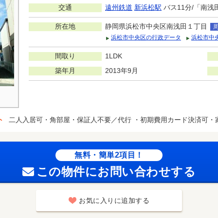
交通
遠州鉄道
新浜松駅
バス11分/「南浅
所在地
静岡県浜松市中央区南浅田１丁目
浜松市中央区の行政データ
浜松市中
間取り
1LDK
築年月
2013年9月
ト
二人入居可・角部屋・保証人不要／代行 ・初期費用カード決済可・
無料・簡単2項目！
この物件にお問い合わせする
お気に入りに追加する