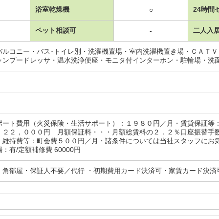
浴室乾燥機
24時間
○
ペット相談可
二人入
-
バルコニー・バス･トイレ別・洗濯機置場・室内洗濯機置き場・ＣＡＴ
ャンプードレッサ・温水洗浄便座・モニタ付インターホン・駐輪場・洗
ポート費用（火災保険・生活サポート）：１９８０円／月・賃貸保証等
・２２，０００円 月額保証料・・・月額総賃料の２．２％口座振替手
・維持費等：町会費５００円／月・諸条件については当社スタッフにお
：有/定額補修費 60000円
・角部屋・保証人不要／代行 ・初期費用カード決済可・家賃カード決済