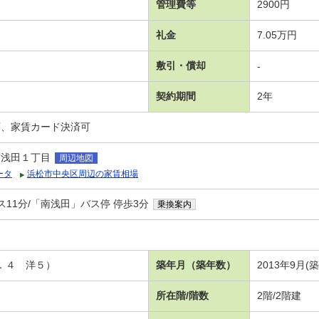
管理費等
2900円
礼金
7.05万円
敷引・償却
-
契約期間
2年
可、家賃カード決済可
南浅田１丁目
周辺地図
ータ
浜松市中央区周辺の家賃相場
ス11分/「南浅田」バス停 停歩3分
乗換案内
３．４ 洋５）
築年月（築年数）
2013年9月(築
所在階/階数
2階/2階建