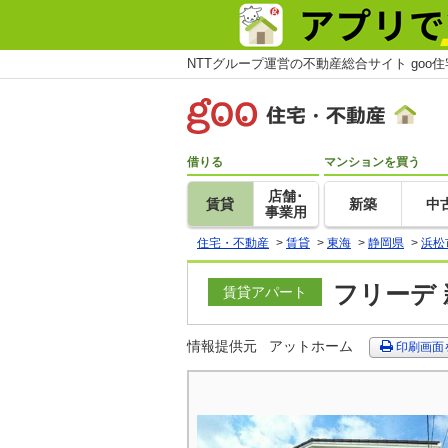
NTTグループ運営の不動産総合サイト goo
借りる
マンションを買う
店舗･
賃貸
新築
中
事業用
住宅・不動産
>
賃貸
>
東海
>
静岡県
>
浜松
フリーデ 
賃貸アパート
情報提供元
アットホーム
印刷画面