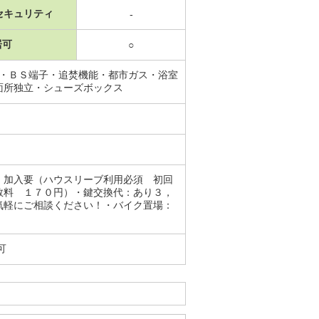
セキュリティ
-
居可
○
Ｖ・ＢＳ端子・追焚機能・都市ガス・浴室
面所独立・シューズボックス
：加入要（ハウスリーブ利用必須 初回
数料 １７０円）・鍵交換代：あり３，
気軽にご相談ください！・バイク置場：
可