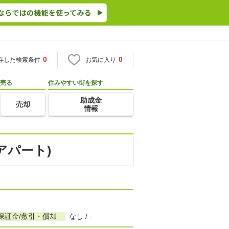
0
0
存した検索条件
お気に入り
売る
住みやすい街を探す
助成金
売却
情報
アパート)
保証金/敷引・償却
なし / -