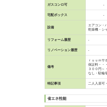
ガスコンロ可
-
宅配ボックス
-
エアコン・
設備
乾燥機・シ
リフォーム履歴
-
リノベーション履歴
-
ｒｕｕｍサ
保証料・・
備考
３００円～
なし・駐輪場
特記事項
二人入居可
省エネ性能